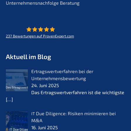
Unternehmensnachfolge Beratung
237
Bewertungen auf ProvenExpert.com
KERN - Zukunft für Lebenswerke
Aktuell im Blog
Ertrags­wert­ver­fah­ren bei der
Unternehmensbewertung
24. Juni 2025
Das Ertrags­wert­ver­fah­ren ist die wichtigs­te
[…]
Due Diligence: Risiken minimie­ren bei
IT
M
&
A
16. Juni 2025