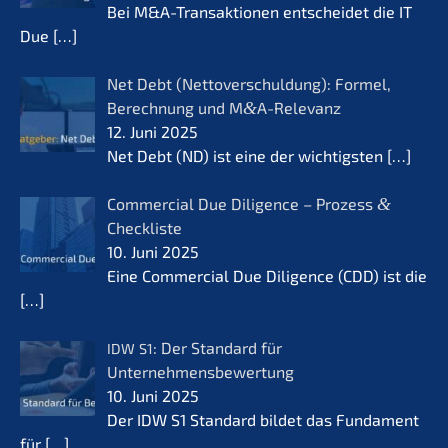
Bei M&A-Transaktionen entschei­det die IT
Due
[…]
Net Debt (Netto­ver­schul­dung): Formel,
Berech­nung und M
&
A-Relevanz
12. Juni 2025
Net Debt (ND) ist eine der wichtigs­ten
[…]
Commer­cial Due Diligence – Prozess
&
Checkliste
10. Juni 2025
Eine Commer­cial Due Diligence (CDD) ist die
[…]
: Der Standard für
IDW
S1
Unternehmensbewertung
10. Juni 2025
Der IDW S1 Standard bildet das Funda­ment
für
[…]