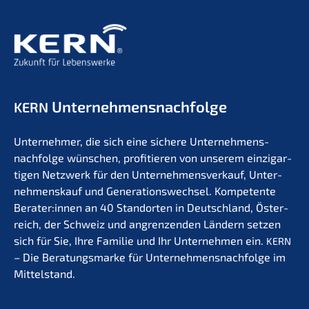
Unternehmens­nachfolge
KERN
Unter­neh­mer, die sich eine siche­re Unternehmens­
nachfolge wünschen, profi­tie­ren von unserem einzig­ar­
ti­gen Netzwerk für den Unter­nehmens­verkauf, Unter­
nehmens­kauf und Generations­wechsel. Kompe­ten­te
Berater:innen an 40 Stand­or­ten in Deutsch­land, Öster­
reich, der Schweiz und angren­zen­den Ländern setzen
sich für Sie, Ihre Familie und Ihr Unter­neh­men ein.
KERN
– Die Beratungs­mar­ke für Unternehmens­nachfolge im
Mittelstand.