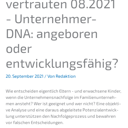
ver­trau­ten 08.2021
- Unter­neh­mer-
DNA: angebo­ren
oder
entwicklungsfähig?
20. September 2021
/ Von
Redaktion
Wie entschei­den eigent­lich Eltern - und erwach­se­ne Kinder,
wenn die Unternehmens­nachfolge im Famili­en­un­ter­neh­
men ansteht? Wer ist geeig­net und wer nicht? Eine objek­ti­
ve Analy­se und eine daraus abgelei­te­te Poten­zi­al­ent­wick­
lung unter­stüt­zen den Nachfol­ge­pro­zess und bewah­ren
vor falschen Entscheidungen.