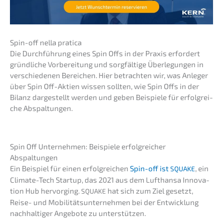
Spin-off nella pratica
Die Durch­füh­rung eines Spin Offs in der Praxis erfor­dert
gründ­li­che Vorbe­rei­tung und sorgfäl­ti­ge Überle­gun­gen in
verschie­de­nen Berei­chen. Hier betrach­ten wir, was Anleger
über Spin Off-Aktien wissen sollten, wie Spin Offs in der
Bilanz darge­stellt werden und geben Beispie­le für erfolg­rei­
che Abspaltungen.
Spin Off Unter­neh­men: Beispie­le erfolg­rei­cher
Abspaltungen
Ein Beispiel für einen erfolg­rei­chen
Spin-off ist
, ein
SQUAKE
Clima­te-Tech Start­up, das 2021 aus dem Lufthan­sa Innova­
ti­on Hub hervor­ging.
hat sich zum Ziel gesetzt,
SQUAKE
Reise- und Mobili­täts­un­ter­neh­men bei der Entwick­lung
nachhal­ti­ger Angebo­te zu unterstützen.