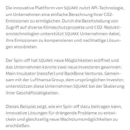
Die innova­ti­ve Platt­form von
nutzt API-Techno­lo­gie,
SQUAKE
um Unter­neh­men eine einfa­che Berech­nung ihrer CO2-
Emissio­nen zu ermög­li­chen. Durch die Bereit­stel­lung von
Zugriff auf diver­se Klima­schutz­pro­jek­te und CO2-Reduk­ti­
ons­tech­no­lo­gien unter­stützt
Unter­neh­men dabei,
SQUAKE
ihre Emissio­nen zu kompen­sie­ren und nachhal­ti­ge Lösun­
gen anzubieten.
Der Spin-off hat
neue Möglich­kei­ten eröff­net und
SQUAKE
das Unter­neh­men konnte zwei neue Inves­to­ren gewin­nen:
Main Incuba­tor (neosfer) und BackBone Ventures. Gemein­
sam mit der Lufthan­sa Group, dem ursprüng­li­chen Inves­tor,
unter­stüt­zen diese Unter­neh­men
bei der Skalie­rung
SQUAKE
ihrer Geschäftstätigkeiten.
Dieses Beispiel zeigt, wie ein Spin-off dazu beitra­gen kann,
innova­ti­ve Lösun­gen für drängen­de Proble­me zu entwi­
ckeln und gleich­zei­tig neue Wachs­tums­mög­lich­kei­ten zu
erschließen.