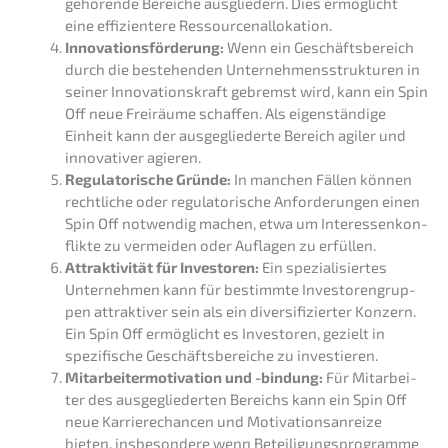
gehören­de Berei­che ausglie­dern. Dies ermög­licht
eine effizi­en­te­re Ressourcenallokation.
Innova­ti­ons­för­de­rung:
Wenn ein Geschäfts­be­reich
durch die bestehen­den Unter­neh­mens­struk­tu­ren in
seiner Innova­ti­ons­kraft gebremst wird, kann ein Spin
Off neue Freiräu­me schaf­fen. Als eigen­stän­di­ge
Einheit kann der ausge­glie­der­te Bereich agiler und
innova­ti­ver agieren.
Regula­to­ri­sche Gründe:
In manchen Fällen können
recht­li­che oder regula­to­ri­sche Anfor­de­run­gen einen
Spin Off notwen­dig machen, etwa um Inter­es­sen­kon­
flik­te zu vermei­den oder Aufla­gen zu erfüllen.
Attrak­ti­vi­tät für Inves­to­ren:
Ein spezia­li­sier­tes
Unter­neh­men kann für bestimm­te Inves­to­ren­grup­
pen attrak­ti­ver sein als ein diver­si­fi­zier­ter Konzern.
Ein Spin Off ermög­licht es Inves­to­ren, gezielt in
spezi­fi­sche Geschäfts­be­rei­che zu investieren.
Mitar­bei­ter­mo­ti­va­ti­on und -bindung:
Für Mitar­bei­
ter des ausge­glie­der­ten Bereichs kann ein Spin Off
neue Karrie­re­chan­cen und Motiva­ti­ons­an­rei­ze
bieten, insbe­son­de­re wenn Betei­li­gungs­pro­gram­me