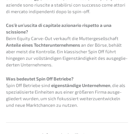
azien­de sono riusci­te a stabi­lir­si con succes­so come attori
di merca­to indipen­den­ti dopo lo spin-off.
Cos’è un’us­ci­ta di capita­le aziona­rio rispet­to a una
scissione?
Beim Equity Carve-Out verkauft die Mutter­ge­sell­schaft
Antei­le eines Tochter­un­ter­neh­mens
an der Börse, behält
aber meist die Kontrol­le. Ein klassi­scher Spin Off führt
hinge­gen zur vollstän­di­gen Eigen­stän­dig­keit des ausge­glie­
der­ten Unternehmens.
Was bedeu­tet Spin Off Betriebe?
Spin Off Betrie­be sind
eigen­stän­di­ge Unter­neh­men
, die als
spezia­li­sier­te Einhei­ten aus einer größe­ren Firma ausge­
glie­dert wurden, um sich fokus­siert weiter­zu­ent­wi­ckeln
und neue Markt­chan­cen zu nutzen.