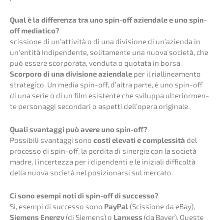
Qual è la diffe­ren­za tra uno spin-off aziend­a­le e uno spin-
off mediatico?
scissio­ne di un’at­ti­vi­tà o di una divisio­ne di un’azi­en­da in
un’en­ti­tà indipen­den­te, solita­men­te una nuova socie­tà, che
può essere scorpo­ra­ta, vendu­ta o quota­ta in borsa.
Scorpo­ro di una divisio­ne aziend­a­le
per il rialli­nea­men­to
strate­gi­co. Un media spin-off, d’altra parte, è uno spin-off
di una serie o di un film esisten­te che svilup­pa ulterior­men­
te person­ag­gi secon­da­ri o aspet­ti dell’­ope­ra originale.
Quali svantag­gi può avere uno spin-off?
Possi­bi­li svantag­gi sono
costi eleva­ti e comples­si­tà
del
proces­so di spin-off, la perdi­ta di siner­gie con la socie­tà
madre, l’incer­tez­za per i dipen­den­ti e le inizia­li diffi­col­tà
della nuova socie­tà nel posizio­nar­si sul mercato.
Ci sono esempi noti di spin-off di successo?
Sì, esempi di succes­so sono
PayPal
(Scissio­ne da eBay),
Siemens Energy
(di Siemens) o
Lanxess
(da Bayer). Queste