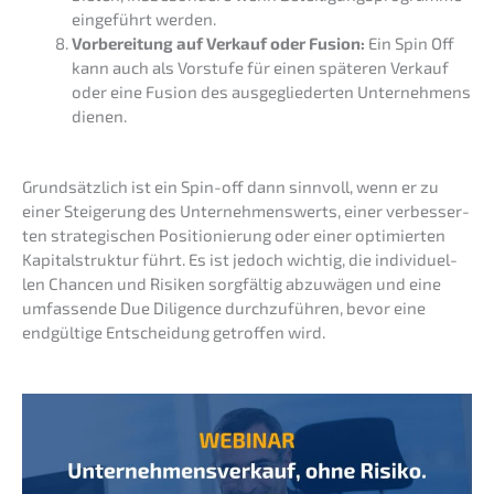
einge­führt werden.
Vorbe­rei­tung auf Verkauf oder Fusion:
Ein Spin Off
kann auch als Vorstu­fe für einen späte­ren Verkauf
oder eine Fusion des ausge­glie­der­ten Unter­neh­mens
dienen.
Grund­sätz­lich ist ein Spin-off dann sinnvoll, wenn er zu
einer Steige­rung des Unter­neh­mens­werts, einer verbes­ser­
ten strate­gi­schen Positio­nie­rung oder einer optimier­ten
Kapital­struk­tur führt. Es ist jedoch wichtig, die indivi­du­el­
len Chancen und Risiken sorgfäl­tig abzuwä­gen und eine
umfas­sen­de Due Diligence durch­zu­füh­ren, bevor eine
endgül­ti­ge Entschei­dung getrof­fen wird.