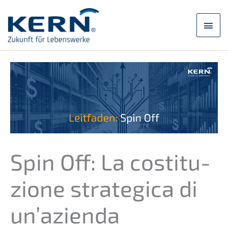
Zum
Inhalt
Hau
springen
Spin Off: La costi­tu­
zi­o­ne strate­gi­ca di
un’azienda