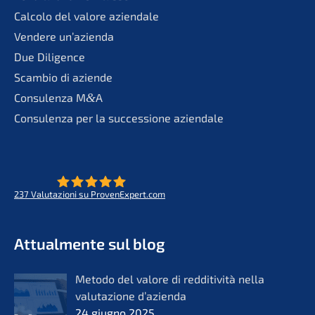
Calco­lo del valore aziendale
Vende­re un’azienda
Due Diligence
Scambio di aziende
Consu­len­za M
&
A
Consu­len­za per la succes­sio­ne aziendale
237
Valuta­zio­ni su ProvenExpert.com
- Futuro per opere di vita
KERN
Attual­men­te sul blog
Metodo del valore di reddi­ti­vi­tà nella
valuta­zio­ne d’azi­en­da
24 giugno 2025