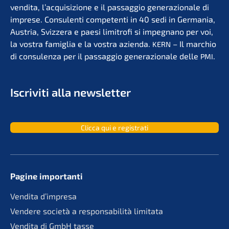
vendita, l’acqui­si­zio­ne e il passag­gio genera­zio­na­le di
impre­se. Consu­len­ti compe­ten­ti in 40 sedi in Germa­nia,
Austria, Svizzera e paesi limit­ro­fi si impegna­no per voi,
la vostra famiglia e la vostra azien­da.
– Il marchio
KERN
di consu­len­za per il passag­gio genera­zio­na­le delle
.
PMI
Iscri­vi­ti alla newsletter
Clicca qui e registrati
Pagine importan­ti
Vendita d’impre­sa
Vende­re socie­tà a responsa­bi­li­tà limitata
Vendita di GmbH tasse