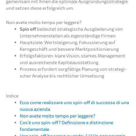
gemein­sam mit Ihnen die optima­le Ausgrün­dungs­stra­te­gie
und setzen diese erfolg­reich um.
Non avete molto tempo per leggere?
Spin off
bedeu­tet strate­gi­sche Ausglie­de­rung von
Unter­neh­mens­tei­len als eigen­stän­di­ge Firmen
Haupt­zie­le: Wertstei­ge­rung, Fokus­sie­rung auf
Kernge­schäft und besse­re Marktpositionierung
Erfolgs­fak­to­ren: klare Vision, starkes Manage­ment
und ausrei­chen­de Kapitalausstattung
Prozess erfor­dert sorgfäl­ti­ge Planung von strate­gi­
scher Analy­se bis recht­li­cher Umsetzung
Indice
Ecco come realiz­za­re uno spin-off di succes­so di una
nuova azienda
Non avete molto tempo per leggere?
Cos’è uno spin-off? Defini­zio­ne e distin­zio­ne
fondamentale
Uno spin-off ha senso quando: * **Un person­ag­gio,