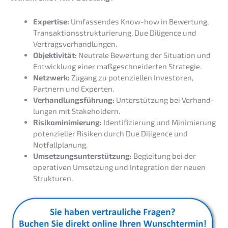
Exper­ti­se:
Umfas­sen­des Know-how in Bewer­tung,
Trans­ak­ti­ons­struk­tu­rie­rung, Due Diligence und
Vertragsverhandlungen.
Objek­ti­vi­tät:
Neutra­le Bewer­tung der Situa­ti­on und
Entwick­lung einer maßge­schnei­der­ten Strategie.
Netzwerk:
Zugang zu poten­zi­el­len Inves­to­ren,
Partnern und Experten.
Verhand­lungs­füh­rung:
Unter­stüt­zung bei Verhand­
lun­gen mit Stakeholdern.
Risiko­mi­ni­mie­rung:
Identi­fi­zie­rung und Minimie­rung
poten­zi­el­ler Risiken durch Due Diligence und
Notfallplanung.
Umset­zungs­un­ter­stüt­zung:
Beglei­tung bei der
opera­ti­ven Umset­zung und Integra­ti­on der neuen
Strukturen.