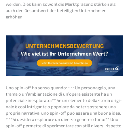
werden. Dies kann sowohl die Markt­prä­senz stärken als
auch den Gesamt­wert der betei­lig­ten Unter­neh­men
erhöhen.
Uno spin-off ha senso quando: * **Un person­ag­gio, una
trama o un’am­bi­en­ta­zio­ne di un’ope­ra esisten­te ha un
poten­zia­le inesplo­ra­to:** Se un elemen­to della storia origi­
na­le è così intri­gan­te o popola­re da poter sostene­re una
propria narra­ti­va, uno spin-off può essere una buona idea.
* **Si deside­ra esplo­ra­re un diver­so genere o tono:** Uno
spin-off permet­te di speri­men­ta­re con stili diver­si rispet­to