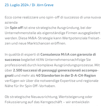
23. Luglio 2024
/ Di
Jörn Greve
Ecco come realiz­za­re uno spin-off di succes­so di una nuova
azienda
Un
Spin off
ist eine strate­gi­sche Ausgrün­dung, bei der
Unter­neh­mens­tei­le als eigen­stän­di­ge Firmen ausge­glie­dert
werden. Diese M
&
A-Strategie kann Wertpo­ten­zia­le freiset­
zen und neue Markt­chan­cen eröffnen.
In quali­tà di esper­ti di
Consu­len­za M
&
A con garan­zia di
succes­so
beglei­tet
Unternehmens­nachfolge Sie
KERN
profes­sio­nell durch komple­xe Ausgrün­dungs­pro­zes­se. Mit
über
2.500 succes­si di passag­gi genera­zio­na­li accom­pa­
gna­ti
und mehr als
40 Stand­or­ten in der D-A-CH-Region
verfü­gen wir über die notwen­di­ge Exper­ti­se und regio­na­le
Nähe für Ihr Spin Off-Vorhaben.
Ob strate­gi­sche Neuaus­rich­tung, Wertstei­ge­rung oder
Fokus­sie­rung auf das Kernge­schäft – wir entwi­ckeln