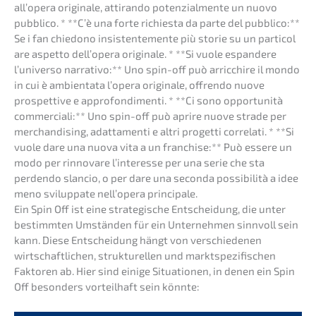
all’ope­ra origi­na­le, attiran­do poten­zi­al­men­te un nuovo
pubbli­co. * **C’è una forte richies­ta da parte del pubbli­co:**
Se i fan chiedo­no insis­ten­te­men­te più storie su un parti­co­l
a­re aspet­to dell’­ope­ra origi­na­le. * **Si vuole espan­de­re
l’uni­ver­so narra­tivo:** Uno spin-off può arric­chi­re il mondo
in cui è ambien­ta­ta l’ope­ra origi­na­le, offren­do nuove
prospet­ti­ve e appro­fon­di­men­ti. * **Ci sono oppor­tu­ni­tà
commer­cia­li:** Uno spin-off può aprire nuove strade per
merchan­di­sing, adatta­men­ti e altri proget­ti corre­la­ti. * **Si
vuole dare una nuova vita a un franchise:** Può essere un
modo per rinno­va­re l’inter­es­se per una serie che sta
perden­do slancio, o per dare una secon­da possi­bi­li­tà a idee
meno svilupp­a­te nell’­ope­ra principale.
Ein Spin Off ist eine strate­gi­sche Entschei­dung, die unter
bestimm­ten Umstän­den für ein Unter­neh­men sinnvoll sein
kann. Diese Entschei­dung hängt von verschie­de­nen
wirtschaft­li­chen, struk­tu­rel­len und markt­spe­zi­fi­schen
Fakto­ren ab. Hier sind einige Situa­tio­nen, in denen ein Spin
Off beson­ders vorteil­haft sein könnte: