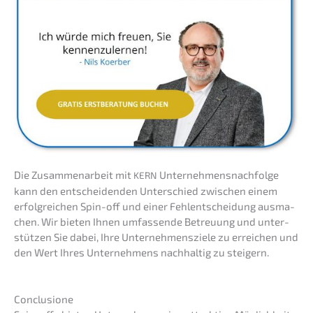
Die Zusam­men­ar­beit mit
Unternehmens­nachfolge
KERN
kann den entschei­den­den Unter­schied zwischen einem
erfolg­rei­chen Spin-off und einer Fehlent­schei­dung ausma­
chen. Wir bieten Ihnen umfas­sen­de Betreu­ung und unter­
stüt­zen Sie dabei, Ihre Unter­neh­mens­zie­le zu errei­chen und
den Wert Ihres Unter­neh­mens nachhal­tig zu steigern.
Conclu­sio­ne