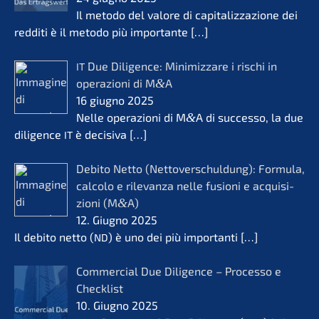
Il metodo del valore di capita­liz­za­zio­ne dei
reddi­ti è il metodo più importan­te
[…]
Due Diligence: Minimiz­za­re i rischi in
IT
opera­zio­ni di M
&
A
16 giugno 2025
Nelle opera­zio­ni di M
&
A di succes­so, la due
diligence
è decisi­va
[…]
IT
Debito Netto (Netto­ver­schul­dung): Formu­la,
calco­lo e rilevanza nelle fusio­ni e acqui­si­
zio­ni (M
&
A)
12. Giugno 2025
Il debito netto (
) è uno dei più importan­ti
[…]
ND
Commer­cial Due Diligence – Proces­so e
Check­list
10. Giugno 2025