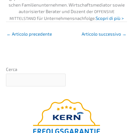
schen Famili­en­un­ter­neh­men. Wirtschafts­me­dia­tor sowie
autori­sier­ter Berater und Dozent der
OFFENSIVE
für Unternehmens­nachfolge.
Scopri di più >
MITTELSTAND
←
Artico­lo precedente
Artico­lo succes­si­vo
→
Cerca