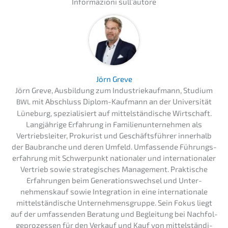
Infor­ma­zio­ni sull’autore
Jörn Greve
Jörn Greve, Ausbil­dung zum Indus­trie­kauf­mann, Studi­um
mit Abschluss Diplom-Kaufmann an der Univer­si­tät
BWL
Lüneburg, spezia­li­siert auf mittel­stän­di­sche Wirtschaft.
Langjäh­ri­ge Erfah­rung in Famili­en­un­ter­neh­men als
Vertriebs­lei­ter, Proku­rist und Geschäfts­füh­rer inner­halb
der Baubran­che und deren Umfeld. Umfas­sen­de Führungs­
er­fah­rung mit Schwer­punkt natio­na­ler und inter­na­tio­na­ler
Vertrieb sowie strate­gi­sches Manage­ment. Prakti­sche
Erfah­run­gen beim Generations­wechsel und Unter­
nehmens­kauf sowie Integra­ti­on in eine inter­na­tio­na­le
mittel­stän­di­sche Unter­neh­mens­grup­pe. Sein Fokus liegt
auf der umfas­sen­den Beratung und Beglei­tung bei Nachfol­
ge­pro­zes­sen für den Verkauf und Kauf von mittel­stän­di­