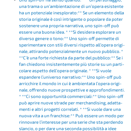
una trama o un’am­bi­en­ta­zio­ne di un’ope­ra esisten­te
ha un poten­zia­le inesplo­ra­to:** Se un elemen­to della
storia origi­na­le è così intri­gan­te o popola­re da poter
sostene­re una propria narra­ti­va, uno spin-off può
essere una buona idea. * **Si deside­ra esplo­ra­re un
diver­so genere o tono:** Uno spin-off permet­te di
speri­men­ta­re con stili diver­si rispet­to all’ope­ra origi­
na­le, attiran­do poten­zi­al­men­te un nuovo pubbli­co. *
**C’è una forte richies­ta da parte del pubbli­co:** Se i
fan chiedo­no insis­ten­te­men­te più storie su un parti­
co­la­re aspet­to dell’­ope­ra origi­na­le. * **Si vuole
espan­de­re l’uni­ver­so narra­tivo:** Uno spin-off può
arric­chi­re il mondo in cui è ambien­ta­ta l’ope­ra origi­
na­le, offren­do nuove prospet­ti­ve e appro­fon­di­men­ti.
* **Ci sono oppor­tu­ni­tà commer­cia­li:** Uno spin-off
può aprire nuove strade per merchan­di­sing, adatta­
men­ti e altri proget­ti corre­la­ti. * **Si vuole dare una
nuova vita a un franchise:** Può essere un modo per
rinno­va­re l’inter­es­se per una serie che sta perden­do
slancio, o per dare una secon­da possi­bi­li­tà a idee