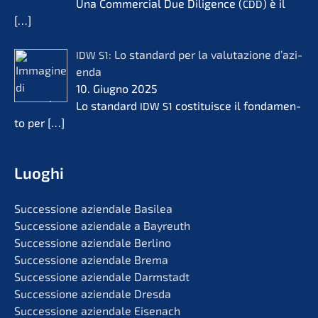
Una Commer­cial Due Diligence (
) è il
CDD
[…]
: Lo standard per la valuta­zio­ne d’azi­
IDW
S1
en­da
10. Giugno 2025
Lo standard
costi­tuis­ce il fonda­men­
IDW
S1
to per
[…]
Luoghi
Succes­sio­ne aziend­a­le Basilea
Succes­sio­ne aziend­a­le a Bayreuth
Succes­sio­ne aziend­a­le Berlino
Succes­sio­ne aziend­a­le Brema
Succes­sio­ne aziend­a­le Darmstadt
Succes­sio­ne aziend­a­le Dresda
Succes­sio­ne aziend­a­le Eisenach