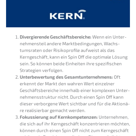
Diver­gie­ren­de Geschäfts­be­rei­che:
Wenn ein Unter­
neh­mens­teil andere Markt­be­din­gun­gen, Wachs­
tums­ra­ten oder Risiko­pro­fi­le aufweist als das
Kernge­schäft, kann ein Spin Off die optima­le Lösung
sein. So können beide Einhei­ten ihre spezi­fi­schen
Strate­gien verfolgen.
Unter­be­wer­tung des Gesamt­un­ter­neh­mens:
Oft
erkennt der Markt den wahren Wert einzel­ner
Geschäfts­be­rei­che inner­halb einer komple­xen Unter­
neh­mens­struk­tur nicht. Durch einen Spin Off kann
dieser verbor­ge­ne Wert sicht­bar und für die Aktio­nä­
re reali­sier­bar gemacht werden.
Fokus­sie­rung auf Kernkom­pe­ten­zen:
Unter­neh­men,
die sich auf ihr Kernge­schäft konzen­trie­ren möchten,
können durch einen Spin Off nicht zum Kernge­schäft