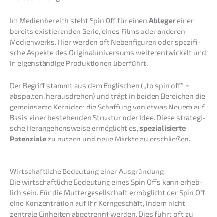
Im Medien­be­reich steht Spin Off für einen
Ableger
einer
bereits existie­ren­den Serie, eines Films oder anderen
Medien­werks. Hier werden oft Neben­fi­gu­ren oder spezi­fi­
sche Aspek­te des Origi­nal­uni­ver­sums weiter­ent­wi­ckelt und
in eigen­stän­di­ge Produk­tio­nen überführt.
Der Begriff stammt aus dem Engli­schen („to spin off“ =
abspal­ten, heraus­dre­hen) und trägt in beiden Berei­chen die
gemein­sa­me Kernidee: die Schaf­fung von etwas Neuem auf
Basis einer bestehen­den Struk­tur oder Idee. Diese strate­gi­
sche Heran­ge­hens­wei­se ermög­licht es,
spezia­li­sier­te
Poten­zia­le
zu nutzen und neue Märkte zu erschließen.
Wirtschaft­li­che Bedeu­tung einer Ausgründung
Die wirtschaft­li­che Bedeu­tung eines Spin Offs kann erheb­
lich sein. Für die Mutter­ge­sell­schaft ermög­licht der Spin Off
eine Konzen­tra­ti­on auf ihr Kernge­schäft, indem nicht
zentra­le Einhei­ten abgetrennt werden. Dies führt oft zu