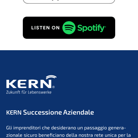
Succes­sio­ne Aziendale
KERN
Gli impren­di­to­ri che deside­r­ano un passag­gio genera­
zio­na­le sicuro benefi­ci­a­no della nostra rete unica per la