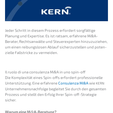
Jeder Schritt in diesem Prozess erfor­dert sorgfäl­ti­ge
Planung und Exper­ti­se. Es ist ratsam, erfah­re­ne M
&
A-
Berater, Rechts­an­wäl­te und Steuer­ex­per­ten hinzu­zu­zie­hen,
um einen reibungs­lo­sen Ablauf sicher­zu­stel­len und poten­
zi­el­le Fallstri­cke zu vermeiden.
Il ruolo di una consu­len­za M
&
A in uno spin-off
Die Komple­xi­tät eines Spin-offs erfor­dert profes­sio­nel­le
Unter­stüt­zung. Eine erfah­re­ne
Consu­len­za M
&
A
wie
KERN
Unternehmens­nachfolge beglei­tet Sie durch den gesam­ten
Prozess und stellt den Erfolg Ihrer Spin-off-Strate­gie
sicher.
Warum eine M
&
A-Beratung?