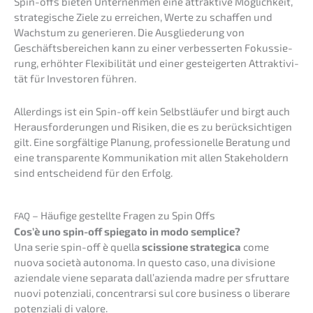
Spin-offs bieten Unter­neh­men eine attrak­ti­ve Möglich­keit,
strate­gi­sche Ziele zu errei­chen, Werte zu schaf­fen und
Wachs­tum zu generie­ren. Die Ausglie­de­rung von
Geschäfts­be­rei­chen kann zu einer verbes­ser­ten Fokus­sie­
rung, erhöh­ter Flexi­bi­li­tät und einer gestei­ger­ten Attrak­ti­vi­
tät für Inves­to­ren führen.
Aller­dings ist ein Spin-off kein Selbst­läu­fer und birgt auch
Heraus­for­de­run­gen und Risiken, die es zu berück­sich­ti­gen
gilt. Eine sorgfäl­ti­ge Planung, profes­sio­nel­le Beratung und
eine trans­pa­ren­te Kommu­ni­ka­ti­on mit allen Stake­hol­dern
sind entschei­dend für den Erfolg.
– Häufi­ge gestell­te Fragen zu Spin Offs
FAQ
Cos’è uno spin-off spiega­to in modo semplice?
Una serie spin-off è quella
scissio­ne strate­gi­ca
come
nuova socie­tà autono­ma. In questo caso, una divisio­ne
aziend­a­le viene separa­ta dall’a­zi­en­da madre per sfrut­ta­re
nuovi poten­zia­li, concen­trar­si sul core business o liber­a­re
poten­zia­li di valore.