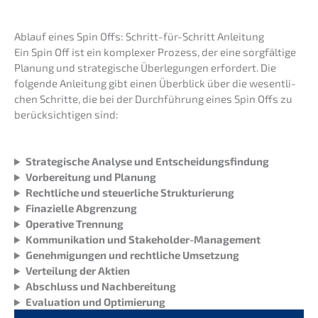
Ablauf eines Spin Offs: Schritt-für-Schritt Anleitung
Ein Spin Off ist ein komple­xer Prozess, der eine sorgfäl­ti­ge
Planung und strate­gi­sche Überle­gun­gen erfor­dert. Die
folgen­de Anlei­tung gibt einen Überblick über die wesent­li­
chen Schrit­te, die bei der Durch­füh­rung eines Spin Offs zu
berück­sich­ti­gen sind:
Strate­gi­sche Analy­se und Entscheidungsfindung
Vorbe­rei­tung und Planung
Recht­li­che und steuer­li­che Strukturierung
Finazi­el­le Abgrenzung
Opera­ti­ve Trennung
Kommu­ni­ka­ti­on und Stakeholder-Management
Geneh­mi­gun­gen und recht­li­che Umsetzung
Vertei­lung der Aktien
Abschluss und Nachbereitung
Evalua­ti­on und Optimierung