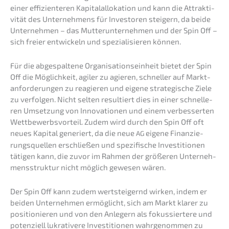
einer effizi­en­te­ren Kapital­al­lo­ka­ti­on und kann die Attrak­ti­
vi­tät des Unter­neh­mens für Inves­to­ren steigern, da beide
Unter­neh­men – das Mutter­un­ter­neh­men und der Spin Off –
sich freier entwi­ckeln und spezia­li­sie­ren können.
Für die abgespal­te­ne Organi­sa­ti­ons­ein­heit bietet der Spin
Off die Möglich­keit, agiler zu agieren, schnel­ler auf Markt­
an­for­de­run­gen zu reagie­ren und eigene strate­gi­sche Ziele
zu verfol­gen. Nicht selten resul­tiert dies in einer schnel­le­
ren Umset­zung von Innova­tio­nen und einem verbes­ser­ten
Wettbe­werbs­vor­teil. Zudem wird durch den Spin Off oft
neues Kapital generiert, da die neue
eigene Finan­zie­
AG
rungs­quel­len erschlie­ßen und spezi­fi­sche Inves­ti­tio­nen
tätigen kann, die zuvor im Rahmen der größe­ren Unter­neh­
mens­struk­tur nicht möglich gewesen wären.
Der Spin Off kann zudem wertstei­gernd wirken, indem er
beiden Unter­neh­men ermög­licht, sich am Markt klarer zu
positio­nie­ren und von den Anlegern als fokus­sier­te­re und
poten­zi­ell lukra­ti­ve­re Inves­ti­tio­nen wahrge­nom­men zu