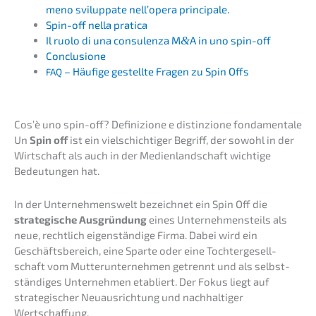
meno svilupp­a­te nell’­ope­ra principale.
Spin-off nella pratica
Il ruolo di una consu­len­za M
&
A in uno spin-off
Conclu­sio­ne
– Häufi­ge gestell­te Fragen zu Spin Offs
FAQ
Cos’è uno spin-off? Defini­zio­ne e distin­zio­ne fondamentale
Un
Spin off
ist ein vielschich­ti­ger Begriff, der sowohl in der
Wirtschaft als auch in der Medien­land­schaft wichti­ge
Bedeu­tun­gen hat.
In der Unter­neh­mens­welt bezeich­net ein Spin Off die
strate­gi­sche Ausgrün­dung
eines Unter­neh­mens­teils als
neue, recht­lich eigen­stän­di­ge Firma. Dabei wird ein
Geschäfts­be­reich, eine Sparte oder eine Tochter­ge­sell­
schaft vom Mutter­un­ter­neh­men getrennt und als selbst­
stän­di­ges Unter­neh­men etabliert. Der Fokus liegt auf
strate­gi­scher Neuaus­rich­tung und nachhal­ti­ger
Wertschaffung.