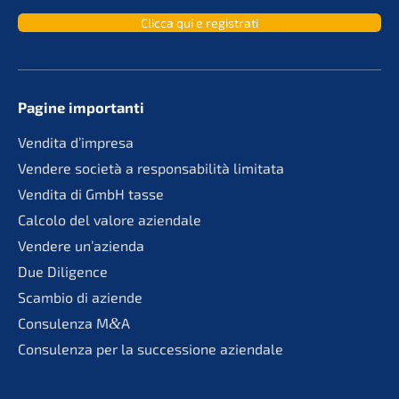
Clicca qui e registrati
Pagine importan­ti
Vendita d’impre­sa
Vende­re socie­tà a responsa­bi­li­tà limitata
Vendita di GmbH tasse
Calco­lo del valore aziendale
Vende­re un’azienda
Due Diligence
Scambio di aziende
Consu­len­za M
&
A
Consu­len­za per la succes­sio­ne aziendale