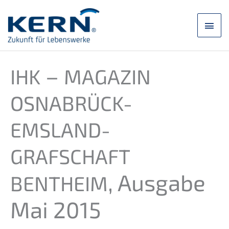
Zum
Inhalt
Hau
springen
–
IHK
MAGAZIN
OSNABRÜCK-
EMSLAND-
GRAFSCHAFT
, Ausga­be
BENTHEIM
Mai 2015