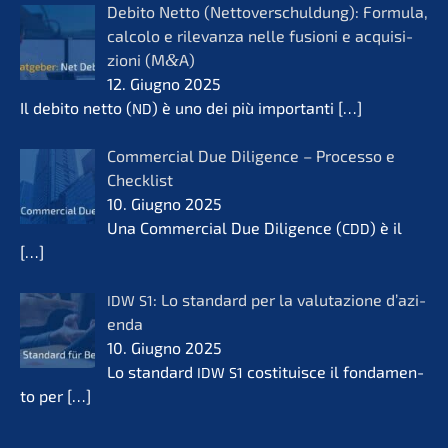
Debito Netto (Netto­ver­schul­dung): Formu­la,
calco­lo e rilevanza nelle fusio­ni e acqui­si­
zio­ni (M
&
A)
12. Giugno 2025
Il debito netto (
) è uno dei più importan­ti
[…]
ND
Commer­cial Due Diligence – Proces­so e
Check­list
10. Giugno 2025
Una Commer­cial Due Diligence (
) è il
CDD
[…]
: Lo standard per la valuta­zio­ne d’azi­
IDW
S1
en­da
10. Giugno 2025
Lo standard
costi­tuis­ce il fonda­men­
IDW
S1
to per
[…]