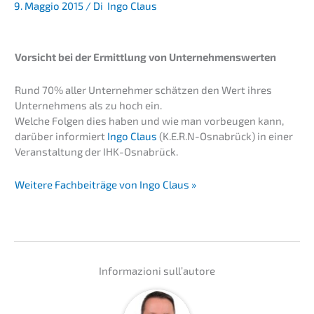
9. Maggio 2015
/ Di
Ingo Claus
Vorsicht bei der Ermitt­lung von Unternehmenswerten
Rund 70% aller Unter­neh­mer schät­zen den Wert ihres
Unter­neh­mens als zu hoch ein.
Welche Folgen dies haben und wie man vorbeu­gen kann,
darüber infor­miert
Ingo Claus
(K.E.R.N-Osnabrück) in einer
Veran­stal­tung der IHK-Osnabrück.
Weite­re Fachbei­trä­ge von Ingo Claus »
Infor­ma­zio­ni sull’autore