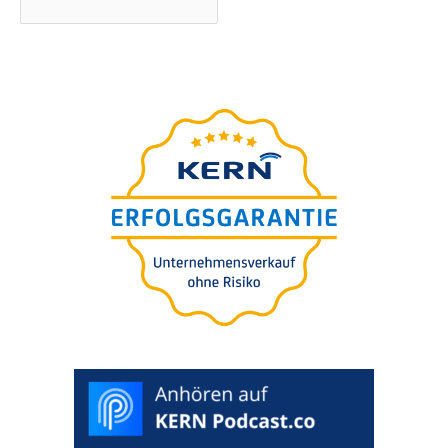
Unter­neh­mens-wert-
Einschät­zung in 5 Minuten
Für Sie
kosten­frei.
100% vertrau­
lich. Inklu­si­ve Auswertung.
>
BEWERTUNG
STARTEN