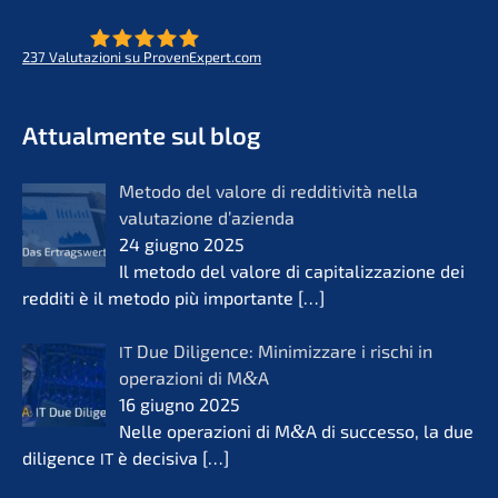
237
Valuta­zio­ni su ProvenExpert.com
- Futuro per opere di vita
KERN
Attual­men­te sul blog
Metodo del valore di reddi­ti­vi­tà nella
valuta­zio­ne d’azi­en­da
24 giugno 2025
Il metodo del valore di capita­liz­za­zio­ne dei
reddi­ti è il metodo più importan­te
[…]
Due Diligence: Minimiz­za­re i rischi in
IT
opera­zio­ni di M
&
A
16 giugno 2025
Nelle opera­zio­ni di M
&
A di succes­so, la due
diligence
è decisi­va
[…]
IT