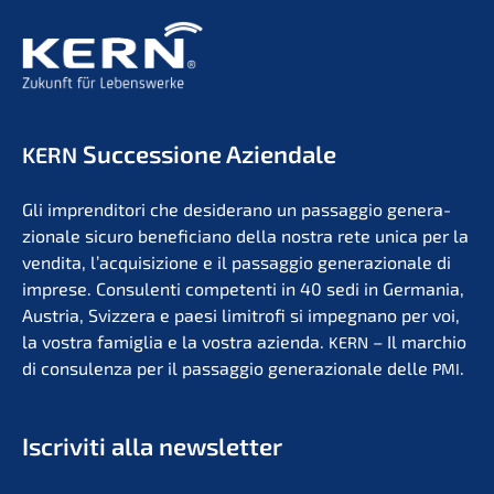
Succes­sio­ne Aziendale
KERN
Gli impren­di­to­ri che deside­r­ano un passag­gio genera­
zio­na­le sicuro benefi­ci­a­no della nostra rete unica per la
vendita, l’acqui­si­zio­ne e il passag­gio genera­zio­na­le di
impre­se. Consu­len­ti compe­ten­ti in 40 sedi in Germa­nia,
Austria, Svizzera e paesi limit­ro­fi si impegna­no per voi,
la vostra famiglia e la vostra azien­da.
– Il marchio
KERN
di consu­len­za per il passag­gio genera­zio­na­le delle
.
PMI
Iscri­vi­ti alla newsletter