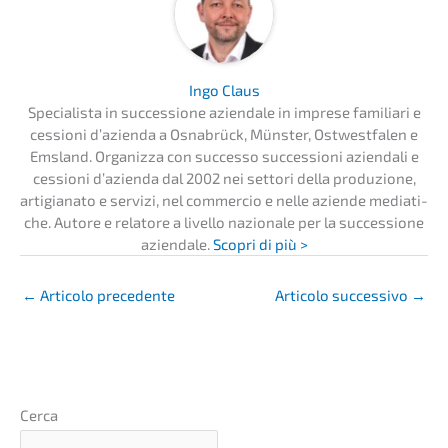
Ingo Claus
Specia­lis­ta in succes­sio­ne aziend­a­le in impre­se familia­ri e
cessio­ni d’azi­en­da a Osnabrück, Münster, Ostwest­fa­len e
Emsland. Organiz­za con succes­so succes­sio­ni aziend­a­li e
cessio­ni d’azi­en­da dal 2002 nei setto­ri della produ­zi­o­ne,
artigi­a­na­to e servi­zi, nel commer­cio e nelle azien­de media­ti­
che. Autore e relato­re a livel­lo nazio­na­le per la succes­sio­ne
aziend­a­le.
Scopri di più >
←
Artico­lo precedente
Artico­lo succes­si­vo
→
Cerca