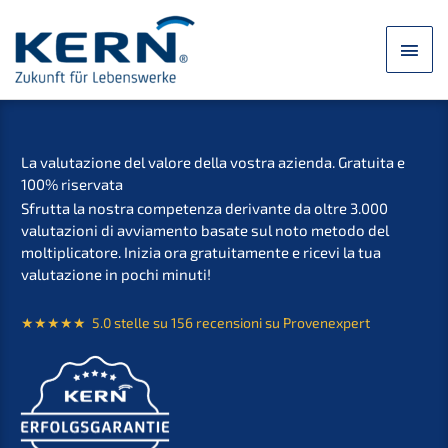
Zum
Inhalt
Hau
springen
La valuta­zio­ne del valore della vostra azien­da. Gratui­ta e
100% riservata
Sfrut­ta la nostra compe­tenza derivan­te da oltre 3.000
valuta­zio­ni di avvia­men­to basate sul noto metodo del
molti­pli­ca­to­re. Inizia ora gratui­ta­men­te e ricevi la tua
valuta­zio­ne in pochi minuti!
★★★★★ 5.0 stelle su 156 recen­sio­ni su Provenexpert