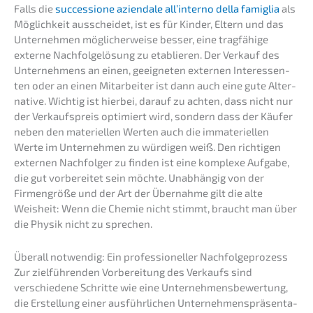
Falls die
succes­sio­ne aziend­a­le all’interno della famiglia
als
Möglich­keit ausschei­det, ist es für Kinder, Eltern und das
Unter­neh­men mögli­cher­wei­se besser, eine tragfä­hi­ge
exter­ne Nachfol­ge­lö­sung zu etablie­ren. Der Verkauf des
Unter­neh­mens an einen, geeig­ne­ten exter­nen Inter­es­sen­
ten oder an einen Mitar­bei­ter ist dann auch eine gute Alter­
na­ti­ve. Wichtig ist hierbei, darauf zu achten, dass nicht nur
der Verkaufs­preis optimiert wird, sondern dass der Käufer
neben den materi­el­len Werten auch die immate­ri­el­len
Werte im Unter­neh­men zu würdi­gen weiß. Den richti­gen
exter­nen Nachfol­ger zu finden ist eine komple­xe Aufga­be,
die gut vorbe­rei­tet sein möchte. Unabhän­gig von der
Firmen­grö­ße und der Art der Übernah­me gilt die alte
Weisheit: Wenn die Chemie nicht stimmt, braucht man über
die Physik nicht zu sprechen.
Überall notwen­dig: Ein profes­sio­nel­ler Nachfolgeprozess
Zur zielfüh­ren­den Vorbe­rei­tung des Verkaufs sind
verschie­de­ne Schrit­te wie eine Unter­neh­mens­be­wer­tung,
die Erstel­lung einer ausführ­li­chen Unter­neh­mens­prä­sen­ta­