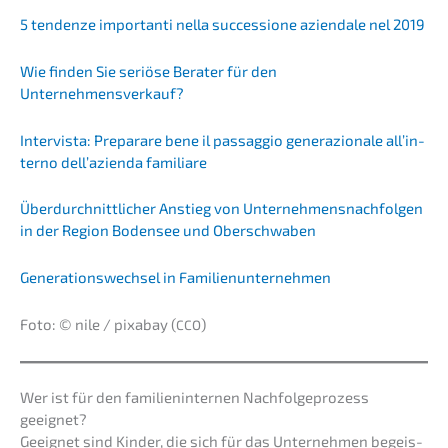
5 tenden­ze importan­ti nella succes­sio­ne aziend­a­le nel 2019
Wie finden Sie seriö­se Berater für den
Unternehmensverkauf?
Inter­vis­ta: Prepara­re bene il passag­gio genera­zio­na­le all’in­
ter­no dell’a­zi­en­da familiare
Überdurch­nitt­li­cher Anstieg von Unter­neh­mens­nach­fol­gen
in der Region Boden­see und Oberschwaben
Generations­wechsel in Famili­en­un­ter­neh­men
Foto: © nile / pixabay (
)
CCO
Wer ist für den famili­en­in­ter­nen Nachfol­ge­pro­zess
geeignet?
Geeig­net sind Kinder, die sich für das Unter­neh­men begeis­