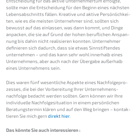
Entschei­dung für das aktive Unter­neh­mer­tum erfolg­te,
sollte man die Entschei­dung für den Beginn eines nächs­ten
Lebens­ab­schnitts fällen. Kreati­ve und aktive Persön­lich­kei­
ten, wie es die meisten Unter­neh­mer sind, sollten sich
bewusst auf das einlas­sen, was dann kommt, und Dinge
anpacken, die sie auf Grund der hohen beruf­li­chen Anspan­
nung bis dahin nicht reali­sie­ren konnten. Unter­neh­mer
definie­ren sich dadurch, dass sie etwas Sinnstif­ten­des
unter­neh­men – und das kann sehr wohl inner­halb eines
Unter­neh­mens, aber auch nach der Überga­be außer­halb
eines Unter­neh­mens sein.
Dies waren fünf wesent­li­che Aspek­te eines Nachfol­ge­pro­
zes­ses, die bei der Vorbe­rei­tung Ihrer Unternehmens­
nachfolge bedacht werden sollten. Gern können wir Ihre
indivi­du­el­le Nachfol­ge­si­tua­ti­on in einem persön­li­chen
Beratungs­ter­min klären und auf den Weg bringen – kontak­
tie­ren Sie mich gern
direkt hier
.
Das könnte Sie auch interessieren :