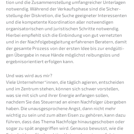
ti­on und die Zusam­men­stel­lung umfang­rei­cher Unter­la­gen
notwen­dig. Während der Verkaufs­pha­se sind die Sicher­
stel­lung der Diskre­ti­on, die Suche geeig­ne­ter Inter­es­sen­ten
und die kompe­ten­te Koordi­na­ti­on aller notwen­di­gen
organi­sa­to­ri­schen und juris­ti­schen Schrit­te notwen­dig.
Hierbei empfiehlt sich die Einbin­dung von gut vernetz­ten
und in der Nachfol­ge­be­glei­tung erfah­re­nen Beratern, damit
der gesam­te Prozess von der ersten Idee bis zur endgül­ti­
gen Überga­be in neue Hände möglichst reibungs­los und
ergeb­nis­ori­en­tiert erfol­gen kann.
Und was wird aus mir?
Viele Unternehmer*innen, die täglich agieren, entschei­den
und im Zentrum stehen, können sich schwer vorstel­len,
was sie mit sich und ihrer Energie anfan­gen sollen,
nachdem Sie das Steuer­rad an einen Nachfol­ger überge­ben
haben. Die unaus­ge­spro­che­ne Angst, dann nicht mehr
wichtig zu sein und zum alten Eisen zu gehören, kann dazu
führen, dass das Thema Nachfol­ge hinaus­ge­scho­ben oder
sogar zu spät angegrif­fen wird. Genau­so bewusst, wie die