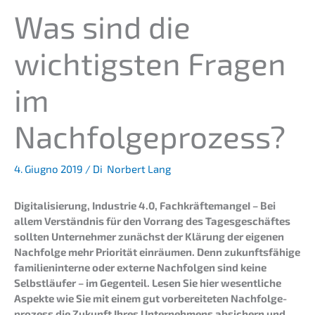
Was sind die
wichtigs­ten Fragen
im
Nachfolgeprozess?
4. Giugno 2019
/ Di
Norbert Lang
Digita­li­sie­rung, Indus­trie 4.0, Fachkräf­te­man­geI – Bei
allem Verständ­nis für den Vorrang des Tages­ge­schäf­tes
sollten Unter­neh­mer zunächst der Klärung der eigenen
Nachfol­ge mehr Priori­tät einräu­men. Denn zukunfts­fä­hi­ge
famili­en­in­ter­ne oder exter­ne Nachfol­gen sind keine
Selbst­läu­fer – im Gegen­teil. Lesen Sie hier wesent­li­che
Aspek­te wie Sie mit einem gut vorbe­rei­te­ten Nachfol­ge­
pro­zess die Zukunft Ihres Unter­neh­mens absichern und