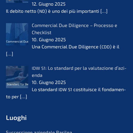
12. Giugno 2025
Il debito netto (
) è uno dei più importan­ti
[…]
ND
Commer­cial Due Diligence – Proces­so e
Check­list
10. Giugno 2025
Una Commer­cial Due Diligence (
) è il
CDD
[…]
: Lo standard per la valuta­zio­ne d’azi­
IDW
S1
en­da
10. Giugno 2025
Lo standard
costi­tuis­ce il fonda­men­
IDW
S1
to per
[…]
Luoghi
Succes­sio­ne aziend­a­le Basilea