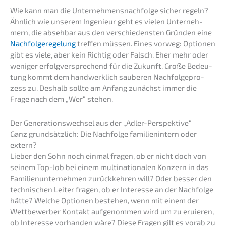
Wie kann man die Unternehmens­nachfolge sicher regeln?
Ähnlich wie unserem Ingenieur geht es vielen Unter­neh­
mern, die abseh­bar aus den verschie­dens­ten Gründen eine
Nachfol­ge­re­ge­lung
treffen müssen. Eines vorweg: Optio­nen
gibt es viele, aber kein Richtig oder Falsch. Eher mehr oder
weniger erfolg­ver­spre­chend für die Zukunft. Große Bedeu­
tung kommt dem handwerk­lich saube­ren Nachfol­ge­pro­
zess zu. Deshalb sollte am Anfang zunächst immer die
Frage nach dem „Wer“ stehen.
Der Generations­wechsel aus der „Adler-Perspek­ti­ve“
Ganz grund­sätz­lich: Die Nachfol­ge famili­en­in­tern oder
extern?
Lieber den Sohn noch einmal fragen, ob er nicht doch von
seinem Top-Job bei einem multi­na­tio­na­len Konzern in das
Famili­en­un­ter­neh­men zurück­keh­ren will? Oder besser den
techni­schen Leiter fragen, ob er Inter­es­se an der Nachfol­ge
hätte? Welche Optio­nen bestehen, wenn mit einem der
Wettbe­wer­ber Kontakt aufge­nom­men wird um zu eruie­ren,
ob Inter­es­se vorhan­den wäre? Diese Fragen gilt es vorab zu