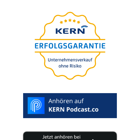
Unter­neh­mens-wert-
Berech­nung
GRATIS
starten:
Per quale motivo deside­ra calco­la­re il
valore aziendale?
Unter­nehmens­verkauf >
Unter­nehmens­kauf >
Generations­wechsel >