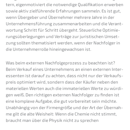
tern, eigen­mo­ti­viert die notwen­di­ge Quali­fi­ka­ti­on erwer­ben
sowie aktiv zielfüh­ren­de Erfah­run­gen sammeln. Es ist gut,
wenn Überge­ber und Überneh­mer mehre­re Jahre in der
Unter­neh­mens­füh­rung zusam­men­ar­bei­ten und die Verant­
wor­tung Schritt für Schritt übergeht. Steuer­li­che Optimie­
rungs­über­le­gun­gen und Verträ­ge zur juris­ti­schen Umset­
zung sollten thema­ti­siert werden, wenn der Nachfol­ger in
die Unter­neh­mer­rol­le hinein­ge­wach­sen ist.
Was beim exter­nen Nachfol­ge­pro­zess zu beach­ten ist?
Beim Verkauf eines Unter­neh­mens an einen exter­nen Inter­
es­sen­ten ist darauf zu achten, dass nicht nur der Verkaufs­
preis optimiert wird, sondern dass der Käufer neben den
materi­el­len Werten auch die immate­ri­el­len Werte zu würdi­
gen weiß. Den richti­gen exter­nen Nachfol­ger zu finden ist
eine komple­xe Aufga­be, die gut vorbe­rei­tet sein möchte.
Unabhän­gig von der Firmen­grö­ße und der Art der Übernah­
me gilt die alte Weisheit: Wenn die Chemie nicht stimmt,
braucht man über die Physik nicht zu sprechen