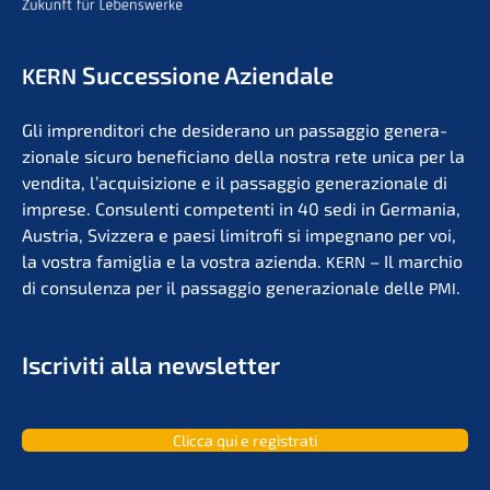
Succes­sio­ne Aziendale
KERN
Gli impren­di­to­ri che deside­r­ano un passag­gio genera­
zio­na­le sicuro benefi­ci­a­no della nostra rete unica per la
vendita, l’acqui­si­zio­ne e il passag­gio genera­zio­na­le di
impre­se. Consu­len­ti compe­ten­ti in 40 sedi in Germa­nia,
Austria, Svizzera e paesi limit­ro­fi si impegna­no per voi,
la vostra famiglia e la vostra azien­da.
– Il marchio
KERN
di consu­len­za per il passag­gio genera­zio­na­le delle
.
PMI
Iscri­vi­ti alla newsletter
Clicca qui e registrati