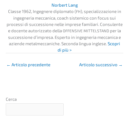
Norbert Lang
Classe 1962, Ingeg­ne­re diplo­ma­to (
), specia­liz­za­zio­ne in
FH
ingeg­ne­ria mecca­ni­ca, coach siste­mi­co con focus sui
proces­si di succes­sio­ne nelle impre­se familia­ri. Consu­len­te
e docen­te autoriz­za­to della
per la
OFFENSIVE
MITTELSTAND
succes­sio­ne d’impre­sa. Esper­to in ingeg­ne­ria mecca­ni­ca e
azien­de metal­mec­ca­ni­che. Secon­da lingua ingle­se.
Scopri
di più >
←
Artico­lo precedente
Artico­lo succes­si­vo
→
Cerca