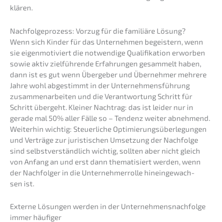
klären.
Nachfol­ge­pro­zess: Vorzug für die familiä­re Lösung?
Wenn sich Kinder für das Unter­neh­men begeis­tern, wenn
sie eigen­mo­ti­viert die notwen­di­ge Quali­fi­ka­ti­on erwor­ben
sowie aktiv zielfüh­ren­de Erfah­run­gen gesam­melt haben,
dann ist es gut wenn Überge­ber und Überneh­mer mehre­re
Jahre wohl abgestimmt in der Unter­neh­mens­füh­rung
zusam­men­ar­bei­ten und die Verant­wor­tung Schritt für
Schritt übergeht. Kleiner Nachtrag: das ist leider nur in
gerade mal 50% aller Fälle so – Tendenz weiter abneh­mend.
Weiter­hin wichtig: Steuer­li­che Optimie­rungs­über­le­gun­gen
und Verträ­ge zur juris­ti­schen Umset­zung der Nachfol­ge
sind selbst­ver­ständ­lich wichtig, sollten aber nicht gleich
von Anfang an und erst dann thema­ti­siert werden, wenn
der Nachfol­ger in die Unter­neh­mer­rol­le hinein­ge­wach­
sen ist.
Exter­ne Lösun­gen werden in der Unternehmens­nachfolge
immer häufiger