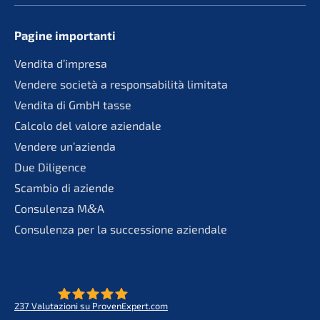
Pagine importan­ti
Vendita d’impre­sa
Vende­re socie­tà a responsa­bi­li­tà limitata
Vendita di GmbH tasse
Calco­lo del valore aziendale
Vende­re un’azienda
Due Diligence
Scambio di aziende
Consu­len­za M
&
A
Consu­len­za per la succes­sio­ne aziendale
237
Valuta­zio­ni su ProvenExpert.com