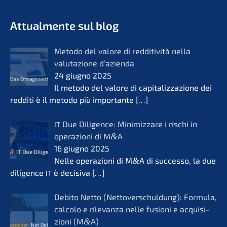
- Futuro per opere di vita
KERN
Attual­men­te sul blog
Metodo del valore di reddi­ti­vi­tà nella
valuta­zio­ne d’azi­en­da
24 giugno 2025
Il metodo del valore di capita­liz­za­zio­ne dei
reddi­ti è il metodo più importan­te
[…]
Due Diligence: Minimiz­za­re i rischi in
IT
opera­zio­ni di M
&
A
16 giugno 2025
Nelle opera­zio­ni di M
&
A di succes­so, la due
diligence
è decisi­va
[…]
IT
Debito Netto (Netto­ver­schul­dung): Formu­la,
calco­lo e rilevanza nelle fusio­ni e acqui­si­
zio­ni (M
&
A)