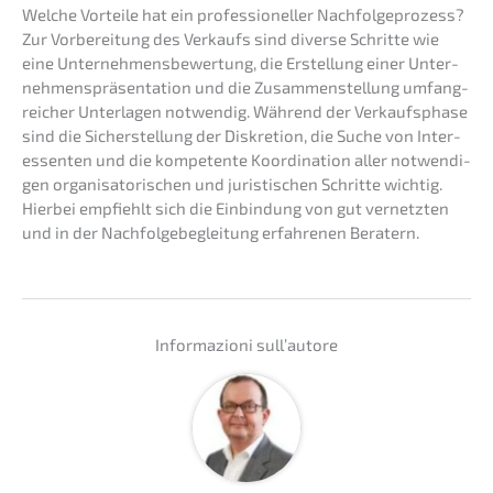
Welche Vortei­le hat ein profes­sio­nel­ler Nachfolgeprozess?
Zur Vorbe­rei­tung des Verkaufs sind diver­se Schrit­te wie
eine Unter­neh­mens­be­wer­tung, die Erstel­lung einer Unter­
neh­mens­prä­sen­ta­ti­on und die Zusam­men­stel­lung umfang­
rei­cher Unter­la­gen notwen­dig. Während der Verkaufs­pha­se
sind die Sicher­stel­lung der Diskre­ti­on, die Suche von Inter­
es­sen­ten und die kompe­ten­te Koordi­na­ti­on aller notwen­di­
gen organi­sa­to­ri­schen und juris­ti­schen Schrit­te wichtig.
Hierbei empfiehlt sich die Einbin­dung von gut vernetz­ten
und in der Nachfol­ge­be­glei­tung erfah­re­nen Beratern.
Infor­ma­zio­ni sull’autore