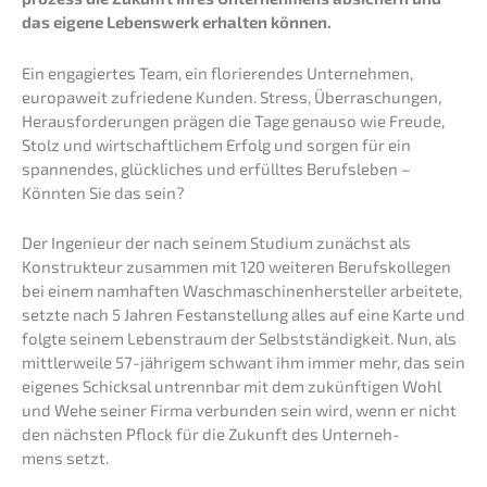
das eigene Lebens­werk erhal­ten können.
Ein engagier­tes Team, ein florie­ren­des Unter­neh­men,
europa­weit zufrie­de­ne Kunden. Stress, Überra­schun­gen,
Heraus­for­de­run­gen prägen die Tage genau­so wie Freude,
Stolz und wirtschaft­li­chem Erfolg und sorgen für ein
spannen­des, glück­li­ches und erfüll­tes Berufs­le­ben –
Könnten Sie das sein?
Der Ingenieur der nach seinem Studi­um zunächst als
Konstruk­teur zusam­men mit 120 weite­ren Berufs­kol­le­gen
bei einem namhaf­ten Wasch­ma­schi­nen­her­stel­ler arbei­te­te,
setzte nach 5 Jahren Festan­stel­lung alles auf eine Karte und
folgte seinem Lebens­traum der Selbst­stän­dig­keit. Nun, als
mittler­wei­le 57-jähri­gem schwant ihm immer mehr, das sein
eigenes Schick­sal untrenn­bar mit dem zukünf­ti­gen Wohl
und Wehe seiner Firma verbun­den sein wird, wenn er nicht
den nächs­ten Pflock für die Zukunft des Unter­neh­
mens setzt.