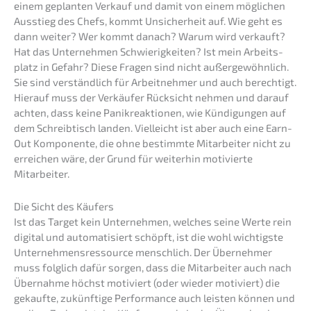
einem geplan­ten Verkauf und damit von einem mögli­chen
Ausstieg des Chefs, kommt Unsicher­heit auf. Wie geht es
dann weiter? Wer kommt danach? Warum wird verkauft?
Hat das Unter­neh­men Schwie­rig­kei­ten? Ist mein Arbeits­
platz in Gefahr? Diese Fragen sind nicht außer­ge­wöhn­lich.
Sie sind verständ­lich für Arbeit­neh­mer und auch berech­tigt.
Hierauf muss der Verkäu­fer Rücksicht nehmen und darauf
achten, dass keine Panik­re­ak­tio­nen, wie Kündi­gun­gen auf
dem Schreib­tisch landen. Vielleicht ist aber auch eine Earn-
Out Kompo­nen­te, die ohne bestimm­te Mitar­bei­ter nicht zu
errei­chen wäre, der Grund für weiter­hin motivier­te
Mitarbeiter.
Die Sicht des Käufers
Ist das Target kein Unter­neh­men, welches seine Werte rein
digital und automa­ti­siert schöpft, ist die wohl wichtigs­te
Unter­neh­mens­res­sour­ce mensch­lich. Der Überneh­mer
muss folglich dafür sorgen, dass die Mitar­bei­ter auch nach
Übernah­me höchst motiviert (oder wieder motiviert) die
gekauf­te, zukünf­ti­ge Perfor­mance auch leisten können und