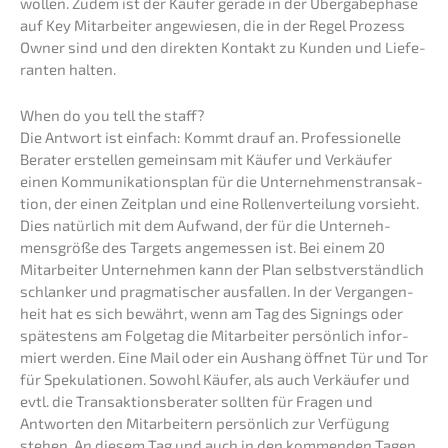
wollen. Zudem ist der Käufer gerade in der Überga­be­pha­se
auf Key Mitar­bei­ter angewie­sen, die in der Regel Prozess
Owner sind und den direk­ten Kontakt zu Kunden und Liefe­
ran­ten halten.
When do you tell the staff?
Die Antwort ist einfach: Kommt drauf an. Profes­sio­nel­le
Berater erstel­len gemein­sam mit Käufer und Verkäu­fer
einen Kommu­ni­ka­ti­ons­plan für die Unter­neh­mens­trans­ak­
ti­on, der einen Zeitplan und eine Rollen­ver­tei­lung vorsieht.
Dies natür­lich mit dem Aufwand, der für die Unter­neh­
mens­grö­ße des Targets angemes­sen ist. Bei einem 20
Mitar­bei­ter Unter­neh­men kann der Plan selbst­ver­ständ­lich
schlan­ker und pragma­ti­scher ausfal­len. In der Vergan­gen­
heit hat es sich bewährt, wenn am Tag des Signings oder
spätes­tens am Folge­tag die Mitar­bei­ter persön­lich infor­
miert werden. Eine Mail oder ein Aushang öffnet Tür und Tor
für Speku­la­tio­nen. Sowohl Käufer, als auch Verkäu­fer und
evtl. die Trans­ak­ti­ons­be­ra­ter sollten für Fragen und
Antwor­ten den Mitar­bei­tern persön­lich zur Verfü­gung
stehen. An diesem Tag und auch in den kommen­den Tagen