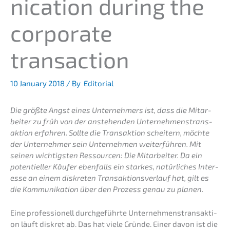
ni­ca­ti­on during the
corpo­ra­te
transaction
10 January 2018
/ By
Editorial
Die größte Angst eines Unter­neh­mers ist, dass die Mitar­
bei­ter zu früh von der anste­hen­den Unter­neh­mens­trans­
ak­ti­on erfah­ren. Sollte die Trans­ak­ti­on schei­tern, möchte
der Unter­neh­mer sein Unter­neh­men weiter­füh­ren. Mit
seinen wichtigs­ten Ressour­cen: Die Mitar­bei­ter. Da ein
poten­ti­el­ler Käufer ebenfalls ein starkes, natür­li­ches Inter­
es­se an einem diskre­ten Trans­ak­ti­ons­ver­lauf hat, gilt es
die Kommu­ni­ka­ti­on über den Prozess genau zu planen.
Eine profes­sio­nell durch­ge­führ­te Unter­neh­mens­trans­ak­ti­
on läuft diskret ab. Das hat viele Gründe. Einer davon ist die