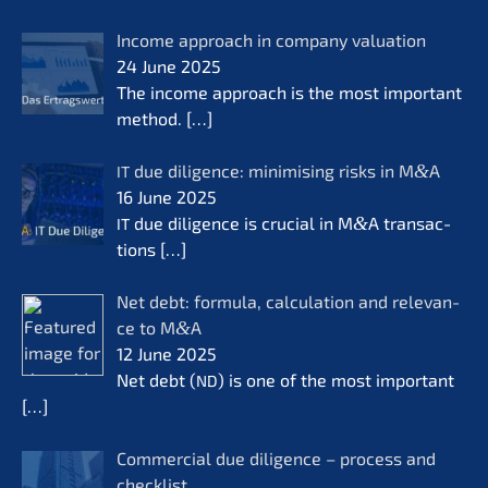
Income approach in compa­ny valua­ti­on
24 June 2025
The income approach is the most important
method.
[…]
due diligence: minimi­sing risks in M
&
A
IT
16 June 2025
due diligence is crucial in M
&
A transac­
IT
tions
[…]
Net debt: formu­la, calcu­la­ti­on and relevan­
ce to M
&
A
12 June 2025
Net debt (
) is one of the most important
ND
[…]
Commer­cial due diligence – process and
check­list