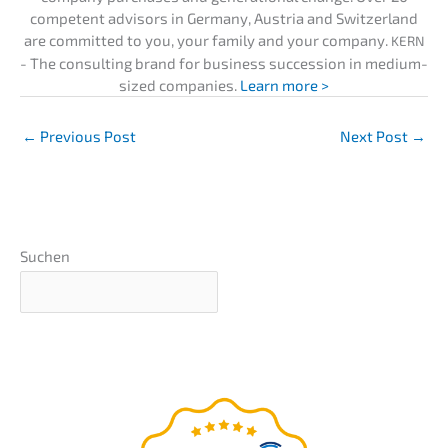
compe­tent advisors in Germa­ny, Austria and Switz­er­land
are commit­ted to you, your family and your compa­ny.
KERN
- The consul­ting brand for business succes­si­on in medium-
sized compa­nies.
Learn more >
←
Previous Post
Next Post
→
Suchen
The
ultima­te guide
for your
compa­ny succession