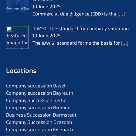
10 June 2025
Commer­cial due diligence (
) is the
[…]
CDD
: The standard for compa­ny valua­ti­on
IDW
S1
10 June 2025
The
standard forms the basis for
[…]
IDW
S1
Locati­ons
Compa­ny succes­si­on Basel
Compa­ny succes­si­on Bayreuth
Compa­ny Succes­si­on Berlin
Compa­ny succes­si­on Bremen
Business Succes­si­on Darmstadt
Compa­ny Succes­si­on Dresden
Compa­ny succes­si­on Eisenach