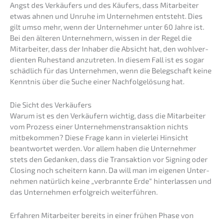
Angst des Verkäu­fers und des Käufers, dass Mitar­bei­ter
etwas ahnen und Unruhe im Unter­neh­men entsteht. Dies
gilt umso mehr, wenn der Unter­neh­mer unter 60 Jahre ist.
Bei den älteren Unter­neh­mern, wissen in der Regel die
Mitar­bei­ter, dass der Inhaber die Absicht hat, den wohlver­
dien­ten Ruhestand anzutre­ten. In diesem Fall ist es sogar
schäd­lich für das Unter­neh­men, wenn die Beleg­schaft keine
Kennt­nis über die Suche einer Nachfol­ge­lö­sung hat.
Die Sicht des Verkäufers
Warum ist es den Verkäu­fern wichtig, dass die Mitar­bei­ter
vom Prozess einer Unter­neh­mens­trans­ak­ti­on nichts
mitbe­kom­men? Diese Frage kann in vieler­lei Hinsicht
beant­wor­tet werden. Vor allem haben die Unter­neh­mer
stets den Gedan­ken, dass die Trans­ak­ti­on vor Signing oder
Closing noch schei­tern kann. Da will man im eigenen Unter­
neh­men natür­lich keine „verbrann­te Erde“ hinter­las­sen und
das Unter­neh­men erfolg­reich weiterführen.
Erfah­ren Mitar­bei­ter bereits in einer frühen Phase von