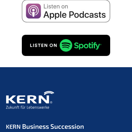
I consent to the storage of my data for the purpo­
se of recei­ving emails about business succes­si­on
in accordance with
Priva­cy policy
to.
REQUEST FREE OF CHARGE!
Business Succession
KERN