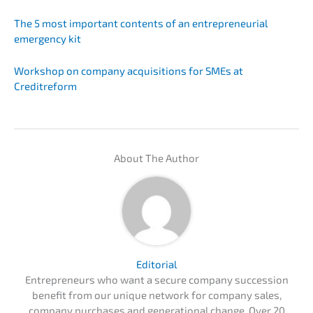
The 5 most important contents of an entre­pre­neu­ri­al
emergen­cy kit
Workshop on compa­ny acqui­si­ti­ons for SMEs at
Creditreform
About The Author
Edito­ri­al
Entre­pre­neurs who want a secure compa­ny succes­si­on
benefit from our unique network for compa­ny sales,
compa­ny purcha­ses and genera­tio­nal change. Over 20