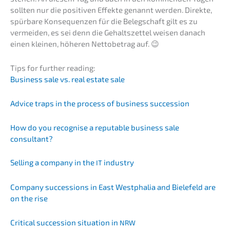
sollten nur die positi­ven Effek­te genannt werden. Direk­te,
spürba­re Konse­quen­zen für die Beleg­schaft gilt es zu
vermei­den, es sei denn die Gehalts­zet­tel weisen danach
einen kleinen, höheren Netto­be­trag auf. 😉
Tips for further reading:
Business sale vs. real estate sale
Advice traps in the process of business succession
How do you recog­ni­se a reputa­ble business sale
consultant?
Selling a compa­ny in the
industry
IT
Compa­ny succes­si­ons in East Westpha­lia and Biele­feld are
on the rise
Criti­cal succes­si­on situa­ti­on in
NRW