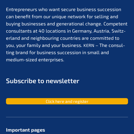
Entre­pre­neurs who want secure business succes­si­on
can benefit from our unique network for selling and
buying businesses and genera­tio­nal change. Compe­tent
consul­tants at 40 locati­ons in Germa­ny, Austria, Switz­
er­land and neigh­bou­ring count­ries are commit­ted to
you, your family and your business.
– The consul­
KERN
ting brand for business succes­si­on in small and
medium-sized enterprises.
Subscri­be to newsletter
Click here and register
Important pages