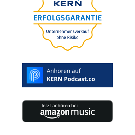
25 experts publish 200 pages of concen­tra­ted
knowledge for your compa­ny succession.