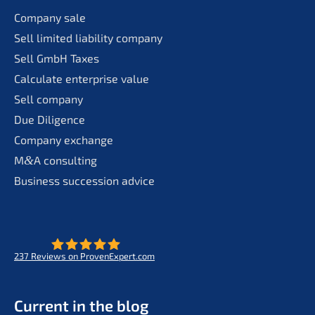
Compa­ny sale
Sell limit­ed liabi­li­ty company
Sell GmbH Taxes
Calcu­la­te enter­pri­se value
Sell compa­ny
Due Diligence
Compa­ny exchange
M
&
A consul­ting
Business succes­si­on advice
237
Reviews on ProvenExpert.com
- Future for lifeworks
KERN
Current in the blog