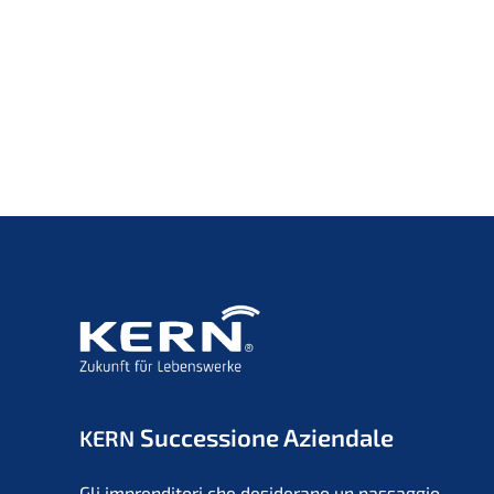
Succes­sio­ne Aziendale
KERN
Gli impren­di­to­ri che deside­r­ano un passag­gio