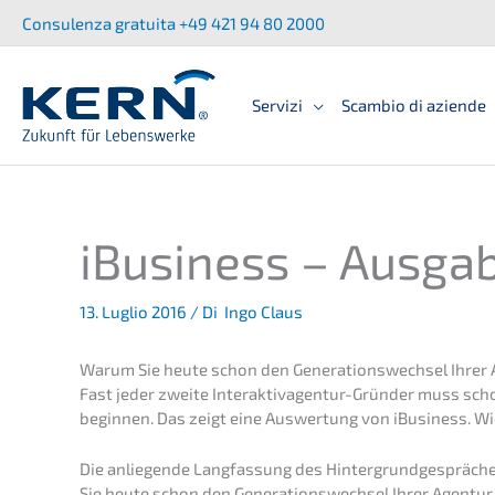
Zum
Consu­len­za gratui­ta +49 421 94 80 2000
Inhalt
springen
Servizi
Scambio di aziende
iBusi­ness – Ausga­
13. Luglio 2016
/ Di
Ingo Claus
Warum Sie heute schon den Generations­wechsel Ihrer 
Fast jeder zweite Inter­ak­tiv­agen­tur-Gründer muss sc
begin­nen. Das zeigt eine Auswer­tung von iBusi­ness. W
Die anlie­gen­de Langfas­sung des Hinter­grund­ge­sprä­c
Sie heute schon den Generations­wechsel Ihrer Agentur