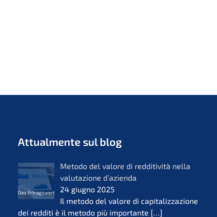
Attual­men­te sul blog
Metodo del valore di reddi­ti­vi­tà nella
valuta­zio­ne d’azi­en­da
24 giugno 2025
Il metodo del valore di capita­liz­za­zio­ne
dei reddi­ti è il metodo più importan­te
[…]