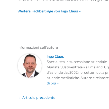
Weite­re Fachbei­trä­ge von Ingo Claus »
Infor­ma­zio­ni sull’autore
Ingo Claus
Specia­lis­ta in succes­sio­ne aziend­a­le
Münster, Ostwest­fa­len e Emsland. Organ
d’azi­en­da dal 2002 nei setto­ri della pro
azien­de media­ti­che. Autore e relato­re 
di più >
←
Artico­lo precedente