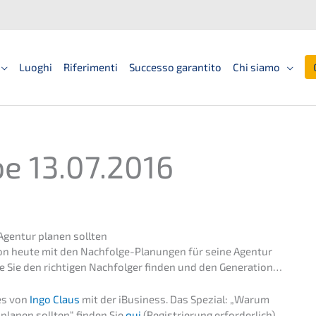
Luoghi
Riferimenti
Successo garantito
Chi siamo
be 13.07.2016
Agentur planen sollten
hon heute mit den Nachfol­ge-Planun­gen für seine Agentur
ie Sie den richti­gen Nachfol­ger finden und den Generation…
hes von
Ingo Claus
mit der iBusi­ness. Das Spezi­al: „
Warum
 planen sollten
“ finden Sie
qui
(Regis­trie­rung erforderlich).