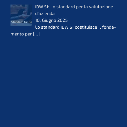
: Lo standard per la valuta­zio­ne
IDW
S1
d’azi­en­da
10. Giugno 2025
Lo standard
costi­tuis­ce il fonda­
IDW
S1
men­to per
[…]