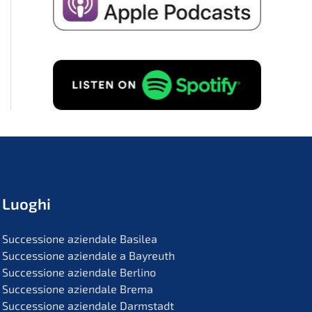
Luoghi
Succes­sio­ne aziend­a­le Basilea
Succes­sio­ne aziend­a­le a Bayreuth
Succes­sio­ne aziend­a­le Berlino
Succes­sio­ne aziend­a­le Brema
Succes­sio­ne aziend­a­le Darmstadt