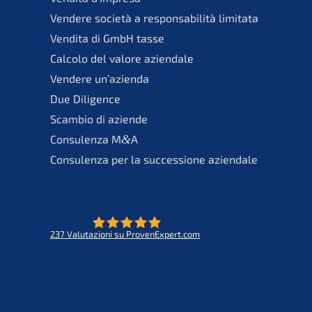
Vende­re socie­tà a responsa­bi­li­tà limitata
Vendita di GmbH tasse
Calco­lo del valore aziendale
Vende­re un’azienda
Due Diligence
Scambio di aziende
Consu­len­za M
&
A
Consu­len­za per la succes­sio­ne aziendale
237
Valuta­zio­ni su ProvenExpert.com
- Futuro per opere di vita
KERN