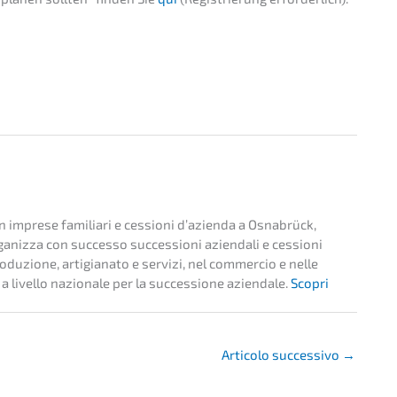
 in impre­se familia­ri e cessio­ni d’azi­en­da a Osnabrück,
iz­za con succes­so succes­sio­ni aziend­a­li e cessio­ni
du­zi­o­ne, artigi­a­na­to e servi­zi, nel commer­cio e nelle
a livel­lo nazio­na­le per la succes­sio­ne aziend­a­le.
Scopri
Artico­lo succes­si­vo
→