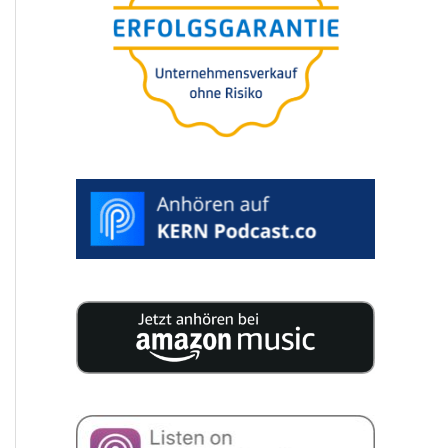
in 5 Minuten
Für Sie
kosten­frei.
100%
vertrau­lich. Inklu­si­ve
Auswertung.
>
BEWERTUNG
STARTEN