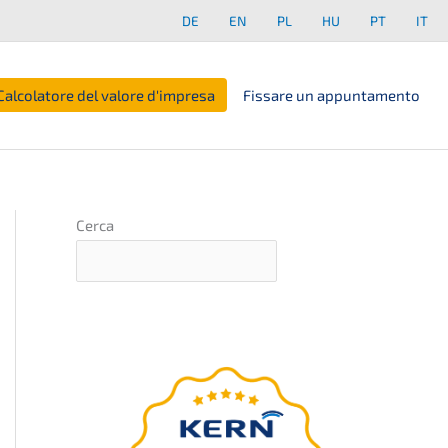
DE
EN
PL
HU
PT
IT
Calcolatore del valore d'impresa
Fissare un appuntamento
Cerca
Unter­neh­mens-
wert-Einschät­zung