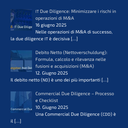
Due Diligence: Minimiz­za­re i rischi in
IT
opera­zio­ni di M
&
A
16 giugno 2025
Nelle opera­zio­ni di M
&
A di succes­so,
la due diligence
è decisi­va
[…]
IT
Debito Netto (Netto­ver­schul­dung):
Formu­la, calco­lo e rilevanza nelle
fusio­ni e acqui­si­zio­ni (M
&
A)
12. Giugno 2025
Il debito netto (
) è uno dei più importan­ti
[…]
ND
Commer­cial Due Diligence – Proces­so
e Check­list
10. Giugno 2025
Una Commer­cial Due Diligence (
) è
CDD
il
[…]