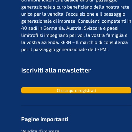
genera­zio­na­le sicuro benefi­ci­a­no della nostra rete
unica per la vendita, l’acqui­si­zio­ne e il passag­gio
genera­zio­na­le di impre­se. Consu­len­ti compe­ten­ti in
40 sedi in Germa­nia, Austria, Svizzera e paesi
limit­ro­fi si impegna­no per voi, la vostra famiglia e
la vostra azien­da.
– Il marchio di consu­len­za
KERN
per il passag­gio genera­zio­na­le delle
.
PMI
Iscri­vi­ti alla newsletter
Clicca qui e registrati
Pagine importan­ti
Vendita d’impre­sa