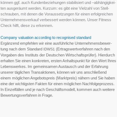
können ggf. auch Kunden­be­zie­hun­gen stabi­li­siert und –abhän­gig­kei­
ten ausge­räumt werden. Kurzum: es gibt eine Vielzahl von Stell­
schrau­ben, mit denen die Voraus­set­zun­gen für einen erfolg­rei­chen
Unter­nehmens­verkauf verbes­sert werden können. Unser Fitness
Check hilft, diese zu erkennen.
Compa­ny valua­ti­on accor­ding to recog­nis­ed standard
Ergän­zend empfeh­len wir eine ausführ­li­che Unter­neh­mens­be­wer­
tung nach dem Standard
(Ertrags­wert­ver­fah­ren nach den
IDWS1
Vorga­ben des Insti­tuts der Deutschen Wirtschafts­prü­fer). Hierdurch
erhal­ten Sie einen konkre­ten, ersten Anhalts­punkt für den Wert Ihres
Lebens­werkes. Im gemein­sa­men Austausch und der Erfah­rung
unserer tägli­chen Trans­ak­tio­nen, können wir uns anschlie­ßend
einem mögli­chen Angebots­preis (Markt­preis) nähern und Sie haben
eine der wichtigs­ten Fakten für einen mögli­chen Nachfol­ge­pro­zess.
In Einzel­fäl­len und je nach Geschäfts­mo­dell, kommen auch weite­re
Bewer­tungs­ver­fah­ren in Frage.