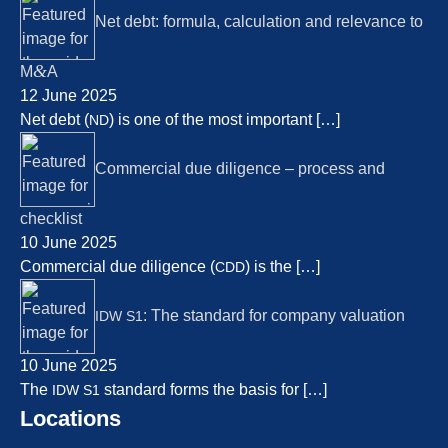
Net debt: formu­la, calcu­la­ti­on and relevan­ce to
&
M
A
12 June 2025
Net debt (
) is one of the most important
[…]
ND
Commer­cial due diligence – process and
check­list
10 June 2025
Commer­cial due diligence (
) is the
[…]
CDD
: The standard for compa­ny valua­ti­on
IDW
S1
10 June 2025
The
standard forms the basis for
[…]
IDW
S1
Locati­ons