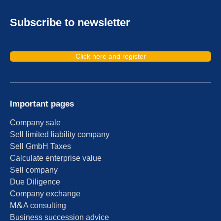
Subscri­be to newsletter
Click here and register
Important pages
Compa­ny sale
Sell limit­ed liabi­li­ty company
Sell GmbH Taxes
Calcu­la­te enter­pri­se value
Sell compa­ny
Due Diligence
Compa­ny exchange
&
M
A consul­ting
Business succes­si­on advice