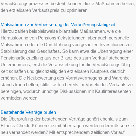
Veräu­ße­rungs­pro­zes­ses besteht, können diese Maßnah­men helfen,
den erziel­ba­ren Verkaufs­preis zu optimieren.
Maßnah­men zur Verbes­se­rung der Veräußerungsfähigkeit
Hierzu zählen beispiels­wei­se bilan­zi­el­le Maßnah­men, wie die
Heraus­lö­sung von Pensi­ons­rück­stel­lun­gen, aber auch perso­nel­le
Maßnah­men oder die Durch­füh­rung von geziel­ten Inves­ti­tio­nen zur
Stabi­li­sie­rung des Geschäf­tes. So kann etwa die Übertra­gung einer
Pensi­ons­rück­stel­lung aus der Bilanz des zum Verkauf stehen­den
Unter­neh­mens, erst die Voraus­set­zung für die Veräu­ße­rungs­fä­hig­
keit schaf­fen und gleich­zei­tig den erziel­ba­ren Kaufpreis deutlich
erhöhen. Die Neube­wer­tung des Vorrats­ver­mö­gens und Waren­be­
stands kann helfen, stille Lasten bereits im Vorfeld des Verkaufs zu
berei­ni­gen, wodurch unnöti­ge Diskus­sio­nen mit Kaufin­ter­es­sen­ten
vermie­den werden.
Bestehen­de Verträ­ge prüfen
Die Überprü­fung der bestehen­den Verträ­ge gehört ebenfalls zum
Fitness Check: Können sie mit übertra­gen werden oder müssen sie
neu verhan­delt werden? Mit entspre­chen­dem zeitli­chen Vorlauf