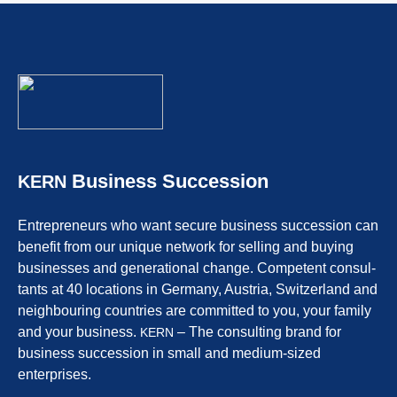
Business Succession
KERN
Entre­pre­neurs who want secure business succes­si­on can
benefit from our unique network for selling and buying
businesses and genera­tio­nal change. Compe­tent consul­
tants at 40 locati­ons in Germa­ny, Austria, Switz­er­land and
neigh­bou­ring count­ries are commit­ted to you, your family
and your business.
– The consul­ting brand for
KERN
business succes­si­on in small and medium-sized
enterprises.