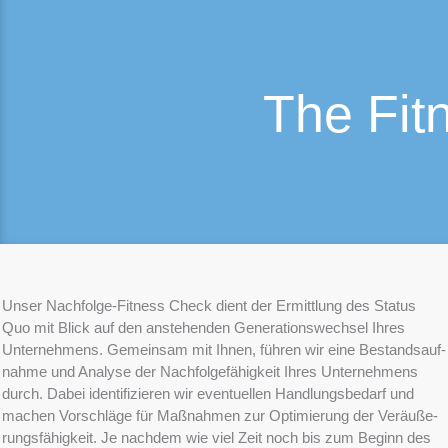
The Fit
Unser Nachfol­ge-Fitness Check dient der Ermitt­lung des Status
Quo mit Blick auf den anste­hen­den Generations­wechsel Ihres
Unter­neh­mens. Gemein­sam mit Ihnen, führen wir eine Bestands­auf­
nah­me und Analy­se der Nachfol­ge­fä­hig­keit Ihres Unter­neh­mens
durch. Dabei identi­fi­zie­ren wir eventu­el­len Handlungs­be­darf und
machen Vorschlä­ge für Maßnah­men zur Optimie­rung der Veräu­ße­
rungs­fä­hig­keit. Je nachdem wie viel Zeit noch bis zum Beginn des