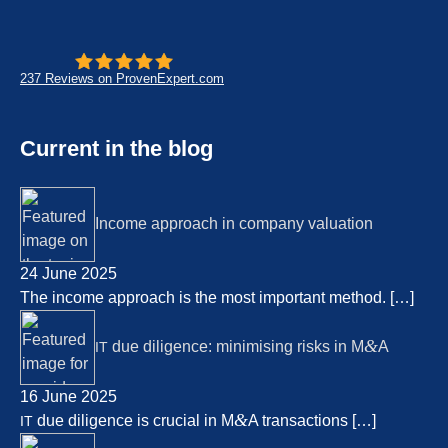
237
Reviews on ProvenExpert.com
- Future for lifeworks
KERN
Current in the blog
Income approach in compa­ny valua­ti­on
24 June 2025
The income approach is the most important method.
[…]
&
due diligence: minimi­sing risks in M
A
IT
16 June 2025
&
due diligence is crucial in M
A transac­tions
[…]
IT