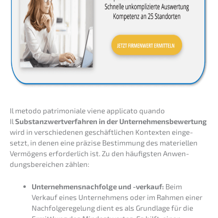
Il metodo patri­mo­nia­le viene appli­ca­to quando
Il
Substanz­wert­ver­fah­ren in der Unter­neh­mens­be­wer­tung
wird in verschie­de­nen geschäft­li­chen Kontex­ten einge­
setzt, in denen eine präzi­se Bestim­mung des materi­el­len
Vermö­gens erfor­der­lich ist. Zu den häufigs­ten Anwen­
dungs­be­rei­chen zählen:
Unternehmens­nachfolge und -verkauf:
Beim
Verkauf eines Unter­neh­mens oder im Rahmen einer
Nachfol­ge­re­ge­lung dient es als Grund­la­ge für die