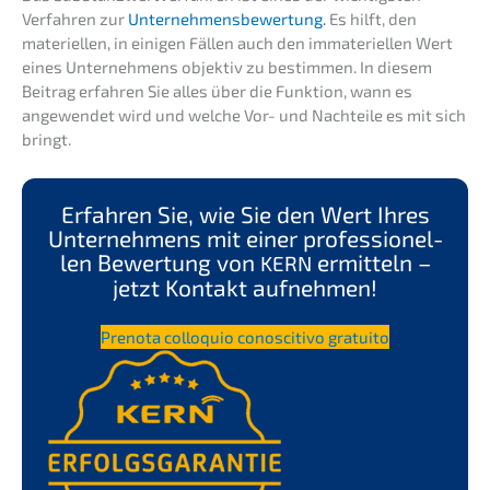
Verfah­ren zur
Unter­neh­mens­be­wer­tung.
Es hilft, den
materi­el­len, in einigen Fällen auch den immate­ri­el­len Wert
eines Unter­neh­mens objek­tiv zu bestim­men. In diesem
Beitrag erfah­ren Sie alles über die Funkti­on, wann es
angewen­det wird und welche Vor- und Nachtei­le es mit sich
bringt.
Erfah­ren Sie, wie Sie den Wert Ihres
Unter­neh­mens mit einer profes­sio­nel­
len Bewer­tung von
ermit­teln –
KERN
jetzt Kontakt aufnehmen!
Preno­ta collo­quio conosci­tivo gratuito