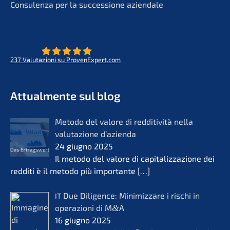
Consu­len­za per la succes­sio­ne aziendale
237
Valuta­zio­ni su ProvenExpert.com
- Futuro per opere di vita
KERN
Attual­men­te sul blog
Metodo del valore di reddi­ti­vi­tà nella
valuta­zio­ne d’azi­en­da
24 giugno 2025
Il metodo del valore di capita­liz­za­zio­ne dei
reddi­ti è il metodo più importan­te
[…]
Due Diligence: Minimiz­za­re i rischi in
IT
opera­zio­ni di M
&
A
16 giugno 2025