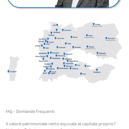
- Doman­de frequenti
FAQ
Il valore patri­mo­nia­le netto equiva­le al capita­le proprio?