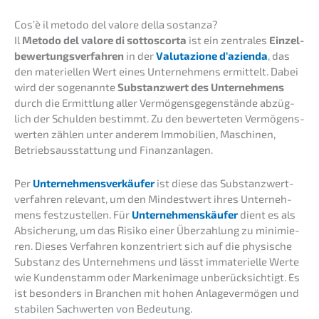
Cos’è il metodo del valore della sostanza?
Il
Metodo del valore di sotto­scor­ta
ist ein zentra­les
Einzel­
be­wer­tungs­ver­fah­ren
in der
Valuta­zio­ne d’azi­en­da
, das
den materi­el­len Wert eines Unter­neh­mens ermit­telt. Dabei
wird der sogenann­te
Substanz­wert des Unter­neh­mens
durch die Ermitt­lung aller Vermö­gens­ge­gen­stän­de abzüg­
lich der Schul­den bestimmt. Zu den bewer­te­ten Vermö­gens­
wer­ten zählen unter anderem Immobi­li­en, Maschi­nen,
Betriebs­aus­stat­tung und Finanzanlagen.
Per
Unter­neh­mens­ver­käu­fer
ist diese das Substanz­wert­
ver­fah­ren relevant, um den Mindest­wert ihres Unter­neh­
mens festzu­stel­len. Für
Unter­neh­mens­käu­fer
dient es als
Absiche­rung, um das Risiko einer Überzah­lung zu minimie­
ren. Dieses Verfah­ren konzen­triert sich auf die physi­sche
Substanz des Unter­neh­mens und lässt immate­ri­el­le Werte
wie Kunden­stamm oder Marken­image unberück­sich­tigt. Es
ist beson­ders in Branchen mit hohen Anlage­ver­mö­gen und
stabi­len Sachwer­ten von Bedeutung.