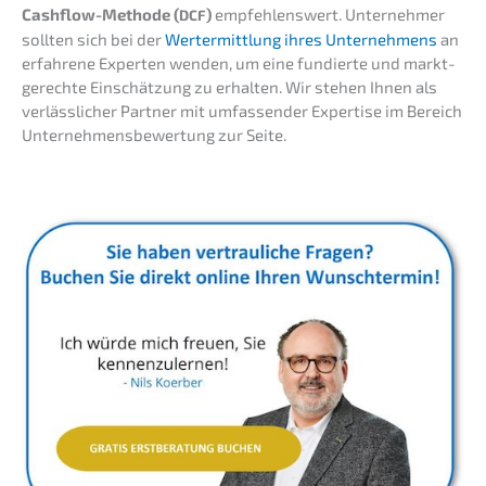
Cashflow-Metho­de (
)
empfeh­lens­wert. Unter­neh­mer
DCF
sollten sich bei der
Wertermitt­lung ihres Unter­neh­mens
an
erfah­re­ne Exper­ten wenden, um eine fundier­te und markt­
ge­rech­te Einschät­zung zu erhal­ten. Wir stehen Ihnen als
verläss­li­cher Partner mit umfas­sen­der Exper­ti­se im Bereich
Unter­neh­mens­be­wer­tung zur Seite.