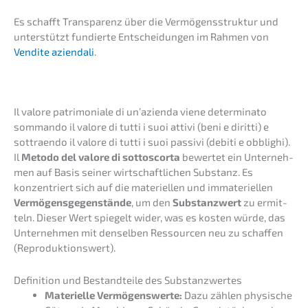
Es schafft Trans­pa­renz über die Vermö­gens­struk­tur und
unter­stützt fundier­te Entschei­dun­gen im Rahmen von
Vendite aziend­a­li
.
Il valore patri­mo­nia­le di un’azi­en­da viene deter­mi­na­to
somman­do il valore di tutti i suoi attivi (beni e dirit­ti) e
sottraen­do il valore di tutti i suoi passi­vi (debiti e obblighi).
Il
Metodo del valore di sotto­scor­ta
bewer­tet ein Unter­neh­
men auf Basis seiner wirtschaft­li­chen Substanz. Es
konzen­triert sich auf die materi­el­len und immate­ri­el­len
Vermö­gens­ge­gen­stän­de
, um den
Substanz­wert
zu ermit­
teln. Dieser Wert spiegelt wider, was es kosten würde, das
Unter­neh­men mit densel­ben Ressour­cen neu zu schaf­fen
(Repro­duk­ti­ons­wert).
Defini­ti­on und Bestand­tei­le des Substanzwertes
Materi­el­le Vermö­gens­wer­te:
Dazu zählen physi­sche