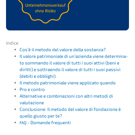
Indice
Cos’è il metodo del valore della sostanza?
Il valore patri­mo­nia­le di un’azi­en­da viene deter­mi­na­
to somman­do il valore di tutti i suoi attivi (beni e
dirit­ti) e sottraen­do il valore di tutti i suoi passi­vi
(debiti e obblighi).
Il metodo patri­mo­nia­le viene appli­ca­to quando
Pro e contro
Alter­na­ti­ve e combi­na­zio­ni con altri metodi di
valutazione
Conclu­sio­ne: Il metodo del valore di fonda­zio­ne è
quello giusto per te?
- Doman­de frequenti
FAQ