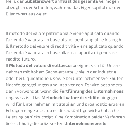
Nein, der
Substanz­wert
umfasst das gesam­te Vermö­gen
abzüg­lich der Schul­den, während das Eigen­ka­pi­tal nur den
Bilanz­wert ausweist.
Il metodo del valore patri­mo­nia­le viene appli­ca­to quando
l’azi­en­da è valuta­ta in base ai suoi beni tangi­bi­li e intan­gi­bi­
li. Il metodo del valore di reddi­ti­vi­tà viene appli­ca­to quando
l’azi­en­da è valuta­ta in base alla sua capaci­tà di gener­a­re
reddi­to futuro.
Il
Metodo del valore di sotto­scor­ta
eignet sich für Unter­
neh­men mit hohem Sachwert­an­teil, wie in der Indus­trie
oder bei Liqui­da­tio­nen, sowie bei Unter­neh­mens­ver­käu­fen,
Nachfol­ge­re­ge­lun­gen und Insol­ven­zen. Es wird beson­ders
dann verwen­det, wenn die
Fortfüh­rung des Unter­neh­mens
ungewiss ist. Das
Metodo del valore di reddi­to
hinge­gen
wird für Unter­neh­men mit stabi­len und prognos­ti­zier­ba­ren
Erträ­gen einge­setzt, da es die zukünf­ti­ge wirtschaft­li­che
Leistung berück­sich­tigt. Eine Kombi­na­ti­on beider Verfah­ren
liefert häufig die präzi­ses­ten
Unter­neh­mens­wer­te
.