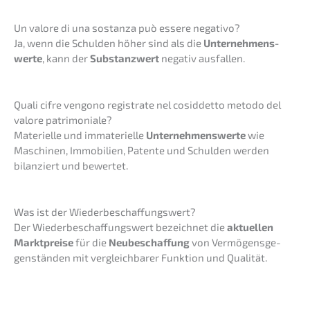
Un valore di una sostan­za può essere negativo?
Ja, wenn die Schul­den höher sind als die
Unter­neh­mens­
wer­te
, kann der
Substanz­wert
negativ ausfallen.
Quali cifre vengo­no regis­tra­te nel cosid­det­to metodo del
valore patrimoniale?
Materi­el­le und immate­ri­el­le
Unter­neh­mens­wer­te
wie
Maschi­nen, Immobi­li­en, Paten­te und Schul­den werden
bilan­ziert und bewertet.
Was ist der Wiederbeschaffungswert?
Der Wieder­be­schaf­fungs­wert bezeich­net die
aktuel­len
Markt­prei­se
für die
Neube­schaf­fung
von Vermö­gens­ge­
gen­stän­den mit vergleich­ba­rer Funkti­on und Qualität.