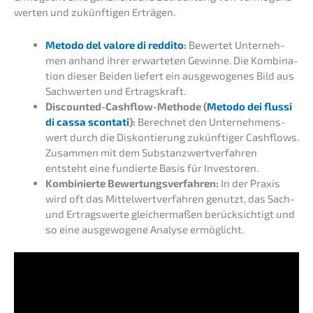
wer­ten und zukünf­ti­gen Erträgen.
Metodo del valore di reddi­to
:
Bewer­tet Unter­neh­
men anhand ihrer erwar­te­ten Gewin­ne. Die Kombi­na­
ti­on dieser Beiden liefert ein ausge­wo­ge­nes Bild aus
Sachwer­ten und Ertragskraft.
Discoun­ted-Cashflow-Metho­de (
Metodo dei flussi
di cassa sconta­ti
):
Berech­net den Unter­neh­mens­
wert durch die Diskon­tie­rung zukünf­ti­ger Cashflows.
Zusam­men mit dem Substanz­wert­ver­fah­ren
entsteht eine fundier­te Basis für Investoren.
Kombi­nier­te Bewer­tungs­ver­fah­ren:
In der Praxis
wird oft das Mittel­wert­ver­fah­ren genutzt, das Sach-
und Ertrags­wer­te gleicher­ma­ßen berück­sich­tigt und
so eine ausge­wo­ge­ne Analy­se ermöglicht.