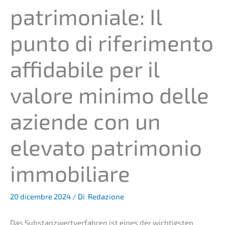
patri­mo­nia­le: Il
punto di riferi­men­to
affida­bile per il
valore minimo delle
azien­de con un
eleva­to patri­mo­nio
immobiliare
20 dicembre 2024
/ Di
Redazione
Das Substanz­wert­ver­fah­ren ist eines der wichtigs­ten