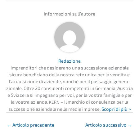
Infor­ma­zio­ni sull’autore
Redazio­ne
Impren­di­to­ri che deside­r­ano una succes­sio­ne aziend­a­le
sicura benefi­ci­a­no della nostra rete unica per la vendita e
l’acqui­si­zio­ne di azien­de, nonché per il passag­gio genera­
zio­na­le. Oltre 20 consu­len­ti compe­ten­ti in Germa­nia, Austria
e Svizzera si impegna­no per voi, per la vostra famiglia e per
la vostra azien­da.
– Il marchio di consu­len­za per la
KERN
succes­sio­ne aziend­a­le nelle medie impre­se.
Scopri di più >
←
Artico­lo precedente
Artico­lo succes­si­vo
→