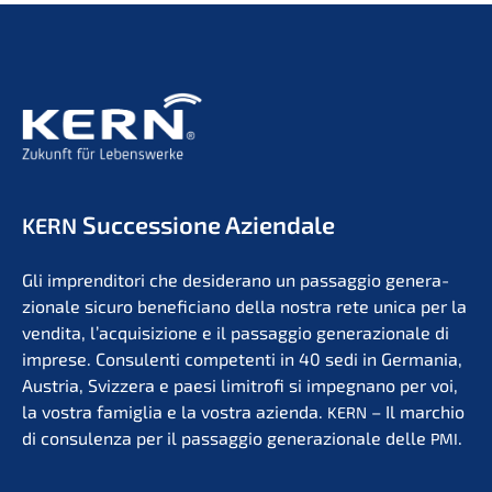
Succes­sio­ne Aziendale
KERN
Gli impren­di­to­ri che deside­r­ano un passag­gio genera­
zio­na­le sicuro benefi­ci­a­no della nostra rete unica per la
vendita, l’acqui­si­zio­ne e il passag­gio genera­zio­na­le di
impre­se. Consu­len­ti compe­ten­ti in 40 sedi in Germa­nia,
Austria, Svizzera e paesi limit­ro­fi si impegna­no per voi,
la vostra famiglia e la vostra azien­da.
– Il marchio
KERN
di consu­len­za per il passag­gio genera­zio­na­le delle
.
PMI