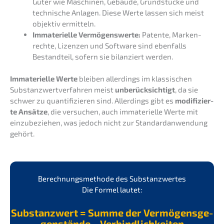
Güter wie Maschi­nen, Gebäu­de, Grund­stü­cke und
techni­sche Anlagen. Diese Werte lassen sich meist
objek­tiv ermitteln.
Immate­ri­el­le Vermö­gens­wer­te:
Paten­te, Marken­
rech­te, Lizen­zen und Software sind ebenfalls
Bestand­teil, sofern sie bilan­ziert werden.
Immate­ri­el­le Werte
bleiben aller­dings im klassi­schen
Substanz­wert­ver­fah­ren meist
unberück­sich­tigt
, da sie
schwer zu quanti­fi­zie­ren sind. Aller­dings gibt es
modifi­zier­
te Ansät­ze
, die versu­chen, auch immate­ri­el­le Werte mit
einzu­be­zie­hen, was jedoch nicht zur Standard­an­wen­dung
gehört.
Berech­nungs­me­tho­de des Substanzwertes
Die Formel lautet:
Substanz­wert = Summe der Vermö­gens­ge­
gen­stän­de – Verbindlichkeiten