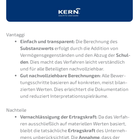
Vantag­gi
Einfach und trans­pa­rent:
Die Berech­nung des
Substanz­werts
erfolgt durch die Additi­on von
Vermö­gens­ge­gen­stän­den und den Abzug der
Schul­
den
. Dies macht das Verfah­ren leicht verständ­lich
und für alle Betei­lig­ten nachvollziehbar.
Gut nachvoll­zieh­ba­re Berech­nun­gen:
Alle Bewer­
tungs­schrit­te basie­ren auf konkre­ten, meist bilan­
zier­ten Werten. Dies erleich­tert die Dokumen­ta­ti­on
und reduziert Interpretationsspielräume.
Nachtei­le
Vernach­läs­si­gung der Ertrags­kraft:
Da das Verfah­
ren ausschließ­lich auf materi­el­len Werten basiert,
bleibt die tatsäch­li­che
Ertrags­kraft
des Unter­neh­
mens unberück­sich­tigt. Die
Annah­me
, dass der