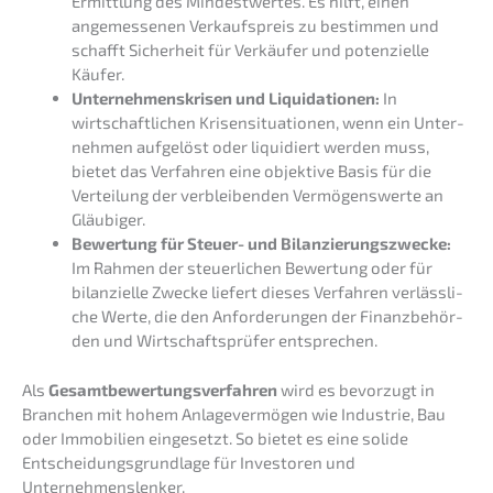
Ermitt­lung des Mindest­wer­tes. Es hilft, einen
angemes­se­nen Verkaufs­preis zu bestim­men und
schafft Sicher­heit für Verkäu­fer und poten­zi­el­le
Käufer.
Unter­neh­mens­kri­sen und Liqui­da­tio­nen:
In
wirtschaft­li­chen Krisen­si­tua­tio­nen, wenn ein Unter­
neh­men aufge­löst oder liqui­diert werden muss,
bietet das Verfah­ren eine objek­ti­ve Basis für die
Vertei­lung der verblei­ben­den Vermö­gens­wer­te an
Gläubiger.
Bewer­tung für Steuer- und Bilan­zie­rungs­zwe­cke:
Im Rahmen der steuer­li­chen Bewer­tung oder für
bilan­zi­el­le Zwecke liefert dieses Verfah­ren verläss­li­
che Werte, die den Anfor­de­run­gen der Finanz­be­hör­
den und Wirtschafts­prü­fer entsprechen.
Als
Gesamt­be­wer­tungs­ver­fah­ren
wird es bevor­zugt in
Branchen mit hohem Anlage­ver­mö­gen wie Indus­trie, Bau
oder Immobi­li­en einge­setzt. So bietet es eine solide
Entschei­dungs­grund­la­ge für Inves­to­ren und
Unternehmenslenker.