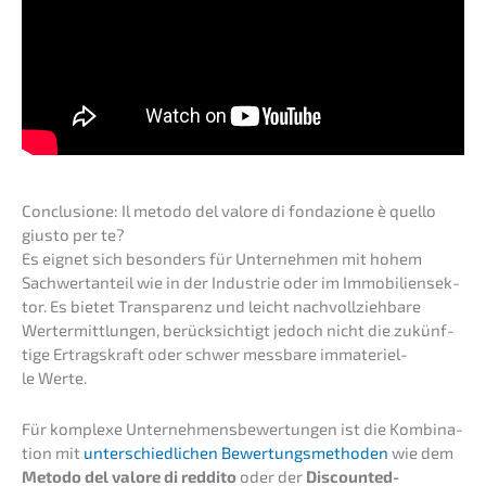
Conclu­sio­ne: Il metodo del valore di fonda­zio­ne è quello
giusto per te?
Es eignet sich beson­ders für Unter­neh­men mit hohem
Sachwert­an­teil wie in der Indus­trie oder im Immobi­li­en­sek­
tor. Es bietet Trans­pa­renz und leicht nachvoll­zieh­ba­re
Wertermitt­lun­gen, berück­sich­tigt jedoch nicht die zukünf­
ti­ge Ertrags­kraft oder schwer messba­re immate­ri­el­
le Werte.
Für komple­xe Unter­neh­mens­be­wer­tun­gen ist die Kombi­na­
ti­on mit
unter­schied­li­chen Bewer­tungs­me­tho­den
wie dem
Metodo del valore di reddi­to
oder der
Discoun­ted-