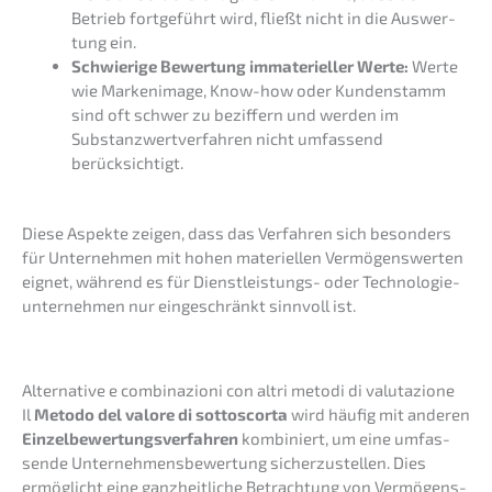
Betrieb fortge­führt wird, fließt nicht in die Auswer­
tung ein.
Schwie­ri­ge Bewer­tung immate­ri­el­ler Werte:
Werte
wie Marken­image, Know-how oder Kunden­stamm
sind oft schwer zu bezif­fern und werden im
Substanz­wert­ver­fah­ren nicht umfas­send
berücksichtigt.
Diese Aspek­te zeigen, dass das Verfah­ren sich beson­ders
für Unter­neh­men mit hohen materi­el­len Vermö­gens­wer­ten
eignet, während es für Dienst­leis­tungs- oder Techno­lo­gie­
un­ter­neh­men nur einge­schränkt sinnvoll ist.
Alter­na­ti­ve e combi­na­zio­ni con altri metodi di valutazione
Il
Metodo del valore di sotto­scor­ta
wird häufig mit anderen
Einzel­be­wer­tungs­ver­fah­ren
kombi­niert, um eine umfas­
sen­de Unter­neh­mens­be­wer­tung sicher­zu­stel­len. Dies
ermög­licht eine ganzheit­li­che Betrach­tung von Vermö­gens­