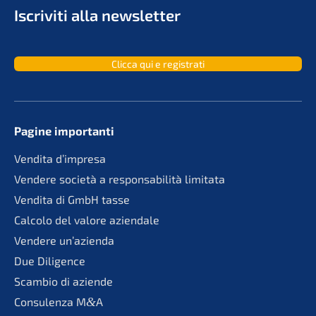
Iscri­vi­ti alla newsletter
Clicca qui e registrati
Pagine importan­ti
Vendita d’impre­sa
Vende­re socie­tà a responsa­bi­li­tà limitata
Vendita di GmbH tasse
Calco­lo del valore aziendale
Vende­re un’azienda
Due Diligence
Scambio di aziende
Consu­len­za M
&
A