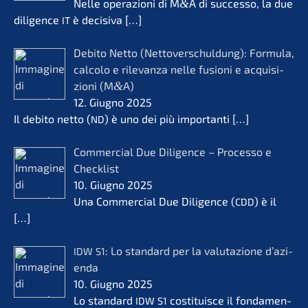
Nelle opera­zio­ni di M
&
A di succes­so, la due
diligence
è decisi­va
[…]
IT
Debito Netto (Netto­ver­schul­dung): Formu­la,
calco­lo e rilevanza nelle fusio­ni e acqui­si­
zio­ni (M
&
A)
12. Giugno 2025
Il debito netto (
) è uno dei più importan­ti
[…]
ND
Commer­cial Due Diligence – Proces­so e
Check­list
10. Giugno 2025
Una Commer­cial Due Diligence (
) è il
CDD
[…]
: Lo standard per la valuta­zio­ne d’azi­
IDW
S1
en­da
10. Giugno 2025
Lo standard
costi­tuis­ce il fonda­men­
IDW
S1