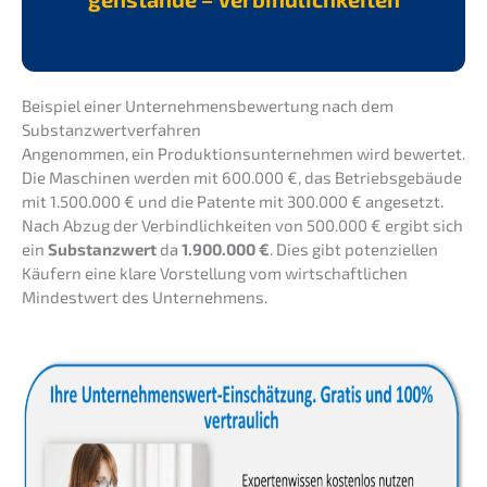
Beispiel einer Unter­neh­mens­be­wer­tung nach dem
Substanzwertverfahren
Angenom­men, ein Produk­ti­ons­un­ter­neh­men wird bewer­tet.
Die Maschi­nen werden mit 600.000 €, das Betriebs­ge­bäu­de
mit 1.500.000 € und die Paten­te mit 300.000 € angesetzt.
Nach Abzug der Verbind­lich­kei­ten von 500.000 € ergibt sich
ein
Substanz­wert
da
1.900.000 €
. Dies gibt poten­zi­el­len
Käufern eine klare Vorstel­lung vom wirtschaft­li­chen
Mindest­wert des Unternehmens.