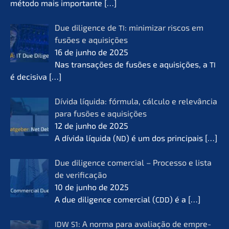
método mais importan­te
[…]
Due diligence de
: minimi­zar riscos em
TI
fusões e aquisi­ções
16 de junho de 2025
Nas transa­ções de fusões e aquisi­ções, a
TI
é decisi­va
[…]
Dívida líqui­da: fórmu­la, cálcu­lo e relevân­cia
para fusões e aquisi­ções
12 de junho de 2025
A dívida líqui­da (
) é um dos princi­pais
[…]
ND
Due diligence comer­cial – Proces­so e lista
de verifi­ca­ção
10 de junho de 2025
A due diligence comer­cial (
) é a
[…]
CDD
: A norma para avalia­ção de empre­
IDW
S1