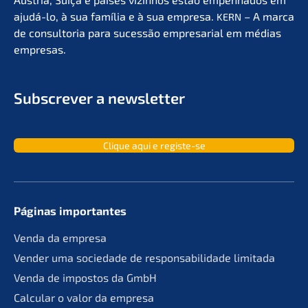
ajudá-lo, à sua família e à sua empre­sa.
– A marca
KERN
de consult­oria para suces­são empre­sa­ri­al em médias
empresas.
Subscrever a newsletter
Clique aqui e registe-se
Páginas importan­tes
Venda da empresa
Vender uma socie­da­de de responsa­bil­ida­de limitada
Venda de impos­tos da GmbH
Calcu­lar o valor da empresa