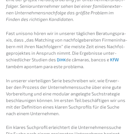
fol­ger. Senior­un­ter­neh­mer sehen bei einer famili­en­ex­ter­
nen Unternehmens­nachfolge das größte Problem im
Finden des richti­gen Kandidaten.
Fast uniso­no hören wir in unserer tägli­chen Beratungs­pra­
xis, dass „das Matching von nachfol­ge­be­rei­ten Firmen­in­ha­
bern mit ihren Nachfol­gern“ die meiste Zeit eines Nachfol­
ge­pro­jek­tes in Anspruch nimmt. Die Ergeb­nis­se unter­
schied­li­cher Studi­en des
de câmaras, bancos e
KfW
DIHK
também apontam para este problema.
In unserer viertei­li­gen Serie beschrei­ben wir, wie Erwer­
ber den Prozess der Unter­neh­mens­su­che über eine gute
Vorbe­rei­tung und eine modular angeleg­te Suchstra­te­gie
beschleu­ni­gen können. Im ersten Teil beschäf­ti­gen wir uns
mit der Defini­ti­on eines klaren Suchpro­fils für die Suche
nach einem Unternehmen.
Ein klares Suchpro­fil erleich­tert die Unternehmenssuche
Die Suche nach einem geeig­ne­ten Unter­neh­men beginnt