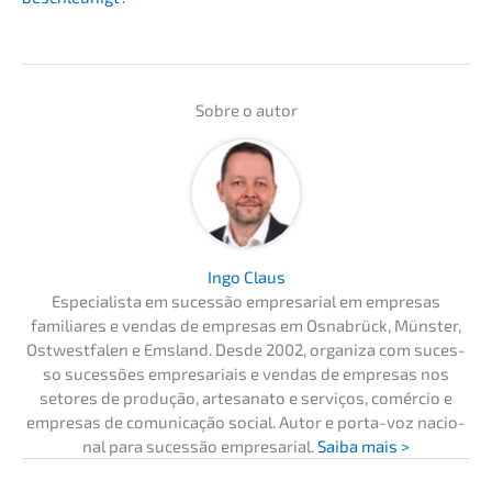
Sobre o autor
Ingo Claus
Especia­lis­ta em suces­são empre­sa­ri­al em empre­sas
familia­res e vendas de empre­sas em Osnabrück, Münster,
Ostwest­fa­len e Emsland. Desde 2002, organi­za com suces­
so suces­sões empre­sa­ri­ais e vendas de empre­sas nos
setores de produ­ção, artesa­na­to e servi­ços, comércio e
empre­sas de comuni­ca­ção social. Autor e porta-voz nacio­
nal para suces­são empre­sa­ri­al.
Saiba mais >