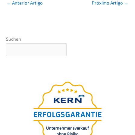
←
Anterior Artigo
Próxi­mo Artigo
→
Suchen
Avalia­ção do valor da
empre­sa em 5 minutos
Para si
gratui­ta­men­te.
100% confi­
den­cial. Avalia­ção incluída.