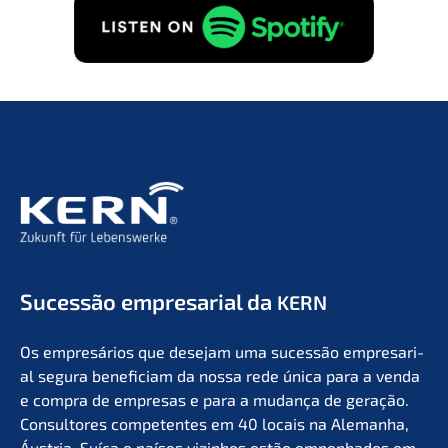
Suces­são empre­sa­ri­al da
KERN
Os empresá­ri­os que desejam uma suces­são empre­sa­ri­
al segura benefi­ci­am da nossa rede única para a venda
e compra de empre­sas e para a mudan­ça de geração.
Consul­to­res compe­ten­tes em 40 locais na Aleman­ha,
Áustria, Suíça e países vizin­hos estão empen­ha­dos em