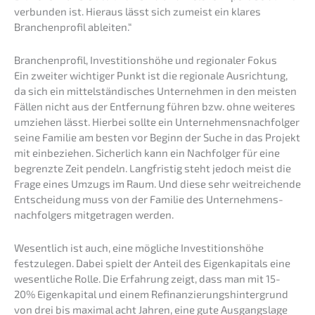
verbun­den ist. Hieraus lässt sich zumeist ein klares
Branchen­pro­fil ableiten.“
Branchen­pro­fil, Inves­ti­ti­ons­hö­he und regio­na­ler Fokus
Ein zweiter wichti­ger Punkt ist die regio­na­le Ausrich­tung,
da sich ein mittel­stän­di­sches Unter­neh­men in den meisten
Fällen nicht aus der Entfer­nung führen bzw. ohne weite­res
umzie­hen lässt. Hierbei sollte ein Unter­neh­mens­nach­fol­ger
seine Familie am besten vor Beginn der Suche in das Projekt
mit einbe­zie­hen. Sicher­lich kann ein Nachfol­ger für eine
begrenz­te Zeit pendeln. Langfris­tig steht jedoch meist die
Frage eines Umzugs im Raum. Und diese sehr weitrei­chen­de
Entschei­dung muss von der Familie des Unter­neh­mens­
nach­fol­gers mitge­tra­gen werden.
Wesent­lich ist auch, eine mögli­che Inves­ti­ti­ons­hö­he
festzu­le­gen. Dabei spielt der Anteil des Eigen­ka­pi­tals eine
wesent­li­che Rolle. Die Erfah­rung zeigt, dass man mit 15-
20% Eigen­ka­pi­tal und einem Refinan­zie­rungs­hin­ter­grund
von drei bis maximal acht Jahren, eine gute Ausgangs­la­ge