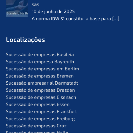
sas
10 de junho de 2025
A norma
consti­tui a base para
[…]
IDW
S1
Locali­za­ções
Suces­são de empre­sas Basileia
Suces­são da empre­sa Bayreuth
Suces­são de empre­sas em Berlim
Suces­são de empre­sas Bremen
Suces­são empre­sa­ri­al Darmstadt
Suces­são de empre­sas Dresden
Suces­são de empre­sas Eisenach
Suces­são de empre­sas Essen
Suces­são de empre­sas Frankfurt
Suces­são de empre­sas Freiburg
Suces­são de empre­sas Graz
Suces­são de empre­sas Halle