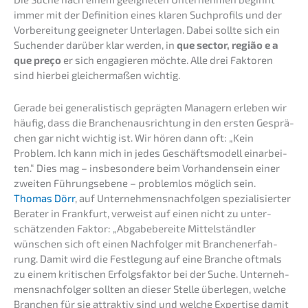
immer mit der Defini­ti­on eines klaren Suchpro­fils und der
Vorbe­rei­tung geeig­ne­ter Unter­la­gen. Dabei sollte sich ein
Suchen­der darüber klar werden, in
que sector, região e a
que preço
er sich engagie­ren möchte. Alle drei Fakto­ren
sind hierbei gleicher­ma­ßen wichtig.
Gerade bei genera­lis­tisch gepräg­ten Managern erleben wir
häufig, dass die Branchen­aus­rich­tung in den ersten Gesprä­
chen gar nicht wichtig ist. Wir hören dann oft: „Kein
Problem. Ich kann mich in jedes Geschäfts­mo­dell einar­bei­
ten.“ Dies mag – insbe­son­de­re beim Vorhan­den­sein einer
zweiten Führungs­ebe­ne – problem­los möglich sein.
Thomas Dörr
, auf Unter­neh­mens­nach­fol­gen spezia­li­sier­ter
Berater in Frank­furt, verweist auf einen nicht zu unter­
schät­zen­den Faktor: „Abgabe­be­rei­te Mittel­ständ­ler
wünschen sich oft einen Nachfol­ger mit Branchen­er­fah­
rung. Damit wird die Festle­gung auf eine Branche oftmals
zu einem kriti­schen Erfolgs­fak­tor bei der Suche. Unter­neh­
mens­nach­fol­ger sollten an dieser Stelle überle­gen, welche
Branchen für sie attrak­tiv sind und welche Exper­ti­se damit