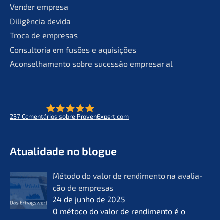
Vender empre­sa
Diligên­cia devida
Troca de empresas
Consult­oria em fusões e aquisições
Aconsel­ha­men­to sobre suces­são empresarial
237
Comen­tá­ri­os sobre ProvenExpert.com
- O futuro do lifeworks
KERN
Atual­i­da­de no blogue
Método do valor de rendi­men­to na avalia­
ção de empre­sas
24 de junho de 2025
O método do valor de rendi­men­to é o