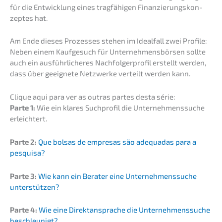
für die Entwick­lung eines tragfä­hi­gen Finan­zie­rungs­kon­
zep­tes hat.
Am Ende dieses Prozes­ses stehen im Ideal­fall zwei Profi­le:
Neben einem Kaufge­such für Unter­neh­mens­bör­sen sollte
auch ein ausführ­li­che­res Nachfol­ger­pro­fil erstellt werden,
dass über geeig­ne­te Netzwer­ke verteilt werden kann.
Clique aqui para ver as outras partes desta série:
Parte 1:
Wie ein klares Suchpro­fil die Unter­neh­mens­su­che
erleichtert.
Parte 2:
Que bolsas de empre­sas são adequa­d­as para a
pesquisa?
Parte 3:
Wie kann ein Berater eine Unter­neh­mens­su­che
unterstützen?
Parte 4:
Wie eine Direkt­an­spra­che die Unter­neh­mens­su­che
beschleunigt?