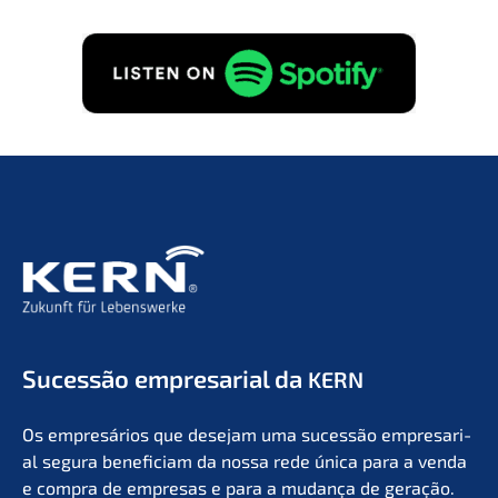
Suces­são empre­sa­ri­al da
KERN
Os empresá­ri­os que desejam uma suces­são empre­sa­ri­
al segura benefi­ci­am da nossa rede única para a venda
e compra de empre­sas e para a mudan­ça de geração.