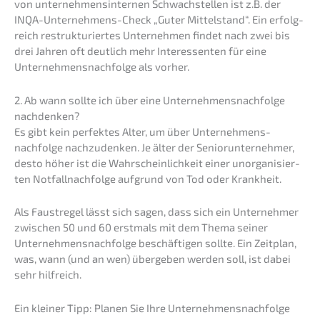
von unter­neh­mens­in­ter­nen Schwach­stel­len ist z.B. der
INQA-Unter­neh­mens-Check „Guter Mittel­stand“. Ein erfolg­
reich restruk­tu­rier­tes Unter­neh­men findet nach zwei bis
drei Jahren oft deutlich mehr Inter­es­sen­ten für eine
Unternehmens­nachfolge als vorher.
2. Ab wann sollte ich über eine Unternehmens­nachfolge
nachdenken?
Es gibt kein perfek­tes Alter, um über Unternehmens­
nachfolge nachzu­den­ken. Je älter der Senior­un­ter­neh­mer,
desto höher ist die Wahrschein­lich­keit einer unorga­ni­sier­
ten Notfall­nach­fol­ge aufgrund von Tod oder Krankheit.
Als Faust­re­gel lässt sich sagen, dass sich ein Unter­neh­mer
zwischen 50 und 60 erstmals mit dem Thema seiner
Unternehmens­nachfolge beschäf­ti­gen sollte. Ein Zeitplan,
was, wann (und an wen) überge­ben werden soll, ist dabei
sehr hilfreich.
Ein kleiner Tipp: Planen Sie Ihre Unternehmens­nachfolge