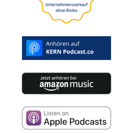
den­cial. Avalia­ção incluída.
>
INICIAR
CLASSIFICAÇÃO