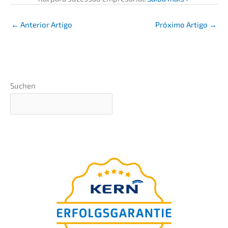
←
Anterior Artigo
Próxi­mo Artigo
→
Suchen
Avalia­ção do valor da
empre­sa em 5 minutos
Para si
gratui­ta­men­te.
100% confi­