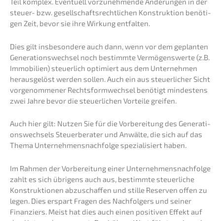
Teil komplex. Eventu­ell vorzu­neh­men­de Änderun­gen in der
steuer- bzw. gesell­schafts­recht­li­chen Konstruk­ti­on benöti­
gen Zeit, bevor sie ihre Wirkung entfalten.
Dies gilt insbe­son­de­re auch dann, wenn vor dem geplan­ten
Generations­wechsel noch bestimm­te Vermö­gens­wer­te (z.B.
Immobi­li­en) steuer­lich optimiert aus dem Unter­neh­men
heraus­ge­löst werden sollen. Auch ein aus steuer­li­cher Sicht
vorge­nom­me­ner Rechts­form­wech­sel benötigt mindes­tens
zwei Jahre bevor die steuer­li­chen Vortei­le greifen.
Auch hier gilt: Nutzen Sie für die Vorbe­rei­tung des Genera­ti­
ons­wech­sels Steuer­be­ra­ter und Anwäl­te, die sich auf das
Thema Unternehmens­nachfolge spezia­li­siert haben.
Im Rahmen der Vorbe­rei­tung einer Unternehmens­nachfolge
zahlt es sich übrigens auch aus, bestimm­te steuer­li­che
Konstruk­tio­nen abzuschaf­fen und stille Reser­ven offen zu
legen. Dies erspart Fragen des Nachfol­gers und seiner
Finan­ziers. Meist hat dies auch einen positi­ven Effekt auf