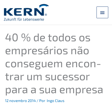
Saltar
para
Men
o
conteúdo
princ
40 % de todos os
empresá­ri­os não
conse­guem encon­
trar um suces­sor
para a sua empresa
12 novem­bro 2014
/ Por
Ingo Claus