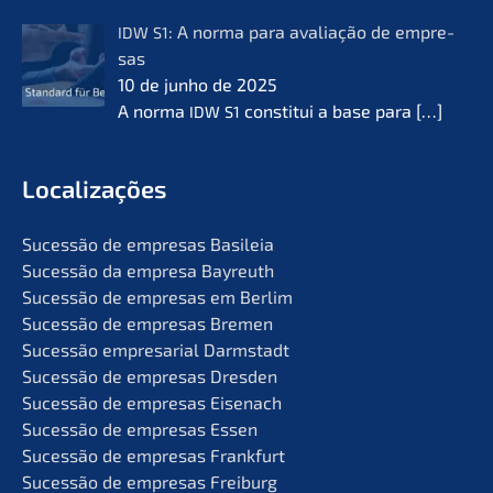
: A norma para avalia­ção de empre­
IDW
S1
sas
10 de junho de 2025
A norma
consti­tui a base para
[…]
IDW
S1
Locali­za­ções
Suces­são de empre­sas Basileia
Suces­são da empre­sa Bayreuth
Suces­são de empre­sas em Berlim
Suces­são de empre­sas Bremen
Suces­são empre­sa­ri­al Darmstadt
Suces­são de empre­sas Dresden
Suces­são de empre­sas Eisenach
Suces­são de empre­sas Essen
Suces­são de empre­sas Frankfurt
Suces­são de empre­sas Freiburg