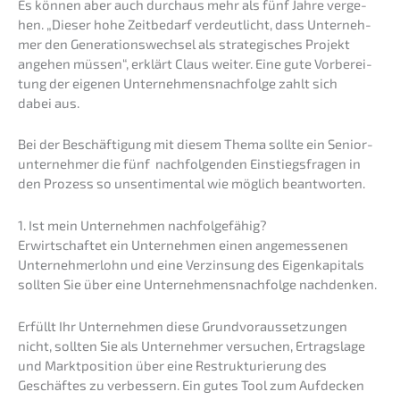
Es können aber auch durch­aus mehr als fünf Jahre verge­
hen. „Dieser hohe Zeitbe­darf verdeut­licht, dass Unter­neh­
mer den Generations­wechsel als strate­gi­sches Projekt
angehen müssen“, erklärt Claus weiter. Eine gute Vorbe­rei­
tung der eigenen Unternehmens­nachfolge zahlt sich
dabei aus.
Bei der Beschäf­ti­gung mit diesem Thema sollte ein Senior­
un­ter­neh­mer die fünf nachfol­gen­den Einstiegs­fra­gen in
den Prozess so unsen­ti­men­tal wie möglich beantworten.
1. Ist mein Unter­neh­men nachfolgefähig?
Erwirt­schaf­tet ein Unter­neh­men einen angemes­se­nen
Unter­neh­mer­lohn und eine Verzin­sung des Eigen­ka­pi­tals
sollten Sie über eine Unternehmens­nachfolge nachdenken.
Erfüllt Ihr Unter­neh­men diese Grund­vor­aus­set­zun­gen
nicht, sollten Sie als Unter­neh­mer versu­chen, Ertrags­la­ge
und Markt­po­si­ti­on über eine Restruk­tu­rie­rung des
Geschäf­tes zu verbes­sern. Ein gutes Tool zum Aufde­cken