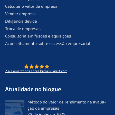
Calcu­lar o valor da empresa
Vender empre­sa
Diligên­cia devida
Troca de empresas
Consult­oria em fusões e aquisições
Aconsel­ha­men­to sobre suces­são empresarial
237
Comen­tá­ri­os sobre ProvenExpert.com
- O futuro do lifeworks
KERN
Atual­i­da­de no blogue
Método do valor de rendi­men­to na avalia­
ção de empre­sas
24 de junho de 2025