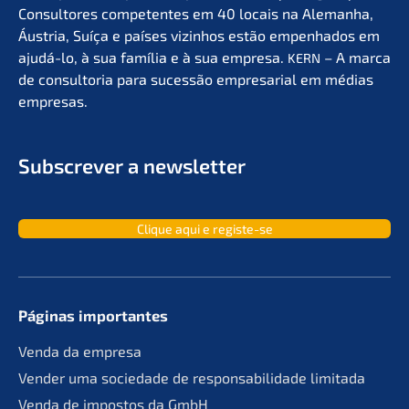
Consul­to­res compe­ten­tes em 40 locais na Aleman­ha,
Áustria, Suíça e países vizin­hos estão empen­ha­dos em
ajudá-lo, à sua família e à sua empre­sa.
– A marca
KERN
de consult­oria para suces­são empre­sa­ri­al em médias
empresas.
Subscrever a newsletter
Clique aqui e registe-se
Páginas importan­tes
Venda da empresa
Vender uma socie­da­de de responsa­bil­ida­de limitada
Venda de impos­tos da GmbH