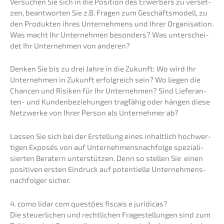
Versu­chen Sie sich in die Positi­on des Erwer­bers zu verset­
zen, beant­wor­ten Sie z.B. Fragen zum Geschäfts­mo­dell, zu
den Produk­ten ihres Unter­neh­mens und Ihrer Organi­sa­ti­on.
Was macht Ihr Unter­neh­men beson­ders? Was unter­schei­
det Ihr Unter­neh­men von anderen?
Denken Sie bis zu drei Jahre in die Zukunft: Wo wird Ihr
Unter­neh­men in Zukunft erfolg­reich sein? Wo liegen die
Chancen und Risiken für Ihr Unter­neh­men? Sind Liefe­ran­
ten- und Kunden­be­zie­hun­gen tragfä­hig oder hängen diese
Netzwer­ke von Ihrer Person als Unter­neh­mer ab?
Lassen Sie sich bei der Erstel­lung eines inhalt­lich hochwer­
ti­gen Exposés von auf Unternehmens­nachfolge spezia­li­
sier­ten Beratern unter­stüt­zen. Denn so stellen Sie einen
positi­ven ersten Eindruck auf poten­ti­el­le Unter­neh­mens­
nach­fol­ger sicher.
4. como lidar com questões fiscais e jurídicas?
Die steuer­li­chen und recht­li­chen Frage­stel­lun­gen sind zum