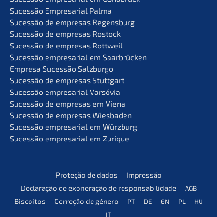
Suces­são Empre­sa­ri­al Palma
Suces­são de empre­sas Regensburg
Suces­são de empre­sas Rostock
Suces­são de empre­sas Rottweil
Suces­são empre­sa­ri­al em Saarbrücken
Empre­sa Suces­são Salzburgo
Suces­são de empre­sas Stuttgart
Suces­são empre­sa­ri­al Varsóvia
Suces­são de empre­sas em Viena
Suces­são de empre­sas Wiesbaden
Suces­são empre­sa­ri­al em Würzburg
Suces­são empre­sa­ri­al em Zurique
Prote­ção de dados
Impres­são
Decla­ra­ção de exonera­ção de responsabilidade
AGB
Bisco­i­tos
Corre­ção de género
PT
DE
EN
PL
HU
IT