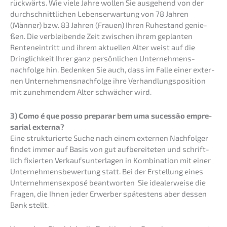
rückwärts. Wie viele Jahre wollen Sie ausge­hend von der
durch­schnitt­li­chen Lebens­er­war­tung von 78 Jahren
(Männer) bzw. 83 Jahren (Frauen) Ihren Ruhestand genie­
ßen. Die verblei­ben­de Zeit zwischen ihrem geplan­ten
Renten­ein­tritt und ihrem aktuel­len Alter weist auf die
Dring­lich­keit Ihrer ganz persön­li­chen Unternehmens­
nachfolge hin. Beden­ken Sie auch, dass im Falle einer exter­
nen Unternehmens­nachfolge ihre Verhand­lungs­po­si­ti­on
mit zuneh­men­dem Alter schwä­cher wird.
3) Como é que posso preparar bem uma suces­são empre­
sa­ri­al externa?
Eine struk­tu­rier­te Suche nach einem exter­nen Nachfol­ger
findet immer auf Basis von gut aufbe­rei­te­ten und schrift­
lich fixier­ten Verkaufs­un­ter­la­gen in Kombi­na­ti­on mit einer
Unter­neh­mens­be­wer­tung statt. Bei der Erstel­lung eines
Unter­neh­mens­ex­po­sé beant­wor­ten Sie idealer­wei­se die
Fragen, die Ihnen jeder Erwer­ber spätes­tens aber dessen
Bank stellt.