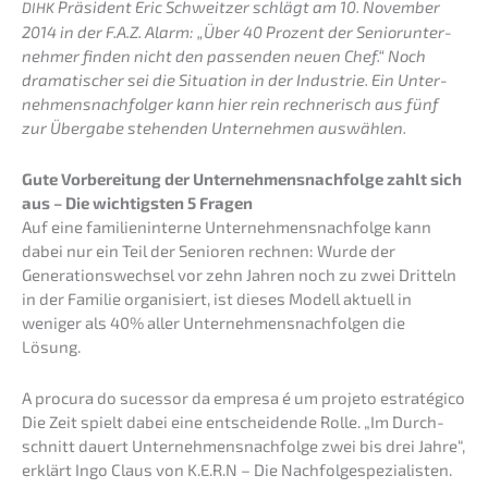
Präsi­dent Eric Schweit­zer schlägt am 10. Novem­ber
DIHK
2014 in der F.A.Z. Alarm: „Über 40 Prozent der Senior­un­ter­
neh­mer finden nicht den passen­den neuen Chef.“ Noch
drama­ti­scher sei die Situa­ti­on in der Indus­trie. Ein Unter­
neh­mens­nach­fol­ger kann hier rein rechne­risch aus fünf
zur Überga­be stehen­den Unter­neh­men auswählen.
Gute Vorbe­rei­tung der Unternehmens­nachfolge zahlt sich
aus – Die wichtigs­ten 5 Fragen
Auf eine famili­en­in­ter­ne Unternehmens­nachfolge kann
dabei nur ein Teil der Senio­ren rechnen: Wurde der
Generations­wechsel vor zehn Jahren noch zu zwei Dritteln
in der Familie organi­siert, ist dieses Modell aktuell in
weniger als 40% aller Unter­neh­mens­nach­fol­gen die
Lösung.
A procu­ra do suces­sor da empre­sa é um proje­to estratégico
Die Zeit spielt dabei eine entschei­den­de Rolle. „Im Durch­
schnitt dauert Unternehmens­nachfolge zwei bis drei Jahre“,
erklärt Ingo Claus von K.E.R.N – Die Nachfolge­spezialisten.