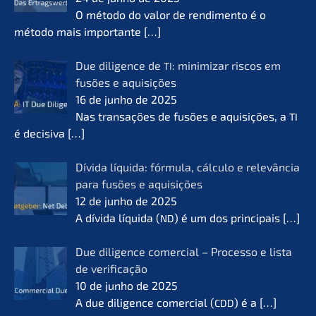
O método do valor de rendi­men­to é o
método mais importan­te
[…]
Due diligence de
: minimi­zar riscos em
TI
fusões e aquisi­ções
16 de junho de 2025
Nas transa­ções de fusões e aquisi­ções, a
TI
é decisi­va
[…]
Dívida líqui­da: fórmu­la, cálcu­lo e relevân­cia
para fusões e aquisi­ções
12 de junho de 2025
A dívida líqui­da (
) é um dos princi­pais
[…]
ND
Due diligence comer­cial – Proces­so e lista
de verifi­ca­ção
10 de junho de 2025
A due diligence comer­cial (
) é a
[…]
CDD