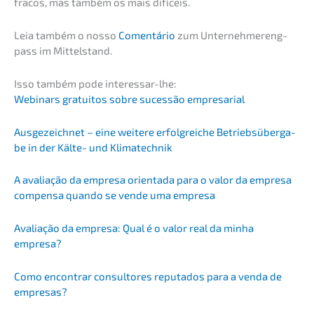
fracos, mas também os mais difíceis.
Leia também o nosso
Comen­tá­rio
zum Unter­neh­mer­eng­
pass im Mittelstand.
Isso também pode interessar-lhe:
Webinars gratui­tos sobre suces­são empresarial
Ausge­zeich­net – eine weite­re erfolg­rei­che Betriebs­über­ga­
be in der Kälte- und Klimatechnik
A avalia­ção da empre­sa orien­ta­da para o valor da empre­sa
compen­sa quando se vende uma empresa
Avalia­ção da empre­sa: Qual é o valor real da minha
empresa?
Como encon­trar consul­to­res reputa­dos para a venda de
empresas?