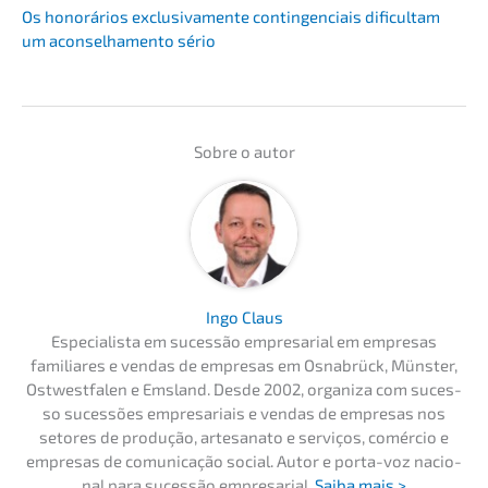
Os honorá­ri­os exclu­si­v­a­men­te contin­gen­ciais dificul­tam
um aconsel­ha­men­to sério
Sobre o autor
Ingo Claus
Especia­lis­ta em suces­são empre­sa­ri­al em empre­sas
familia­res e vendas de empre­sas em Osnabrück, Münster,
Ostwest­fa­len e Emsland. Desde 2002, organi­za com suces­
so suces­sões empre­sa­ri­ais e vendas de empre­sas nos
setores de produ­ção, artesa­na­to e servi­ços, comércio e
empre­sas de comuni­ca­ção social. Autor e porta-voz nacio­
nal para suces­são empre­sa­ri­al.
Saiba mais >