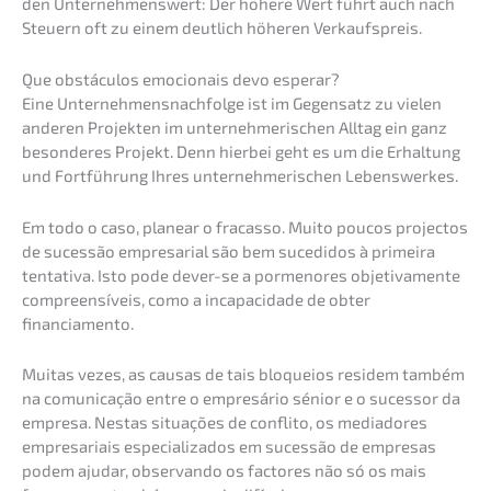
den Unter­neh­mens­wert: Der höhere Wert führt auch nach
Steuern oft zu einem deutlich höheren Verkaufspreis.
Que obstá­cu­los emocio­nais devo esperar?
Eine Unternehmens­nachfolge ist im Gegen­satz zu vielen
anderen Projek­ten im unter­neh­me­ri­schen Alltag ein ganz
beson­de­res Projekt. Denn hierbei geht es um die Erhal­tung
und Fortfüh­rung Ihres unter­neh­me­ri­schen Lebenswerkes.
Em todo o caso, plane­ar o fracas­so. Muito poucos projec­tos
de suces­são empre­sa­ri­al são bem sucedi­dos à primei­ra
tenta­ti­va. Isto pode dever-se a porme­no­res objeti­va­men­te
compreen­sí­veis, como a incapa­ci­da­de de obter
financiamento.
Muitas vezes, as causas de tais bloquei­os residem também
na comuni­ca­ção entre o empresá­rio sénior e o suces­sor da
empre­sa. Nestas situa­ções de confli­to, os media­do­res
empre­sa­ri­ais especia­liz­ados em suces­são de empre­sas
podem ajudar, obser­van­do os facto­res não só os mais