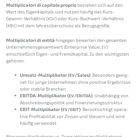
Molti­pli­ca­to­ri di capita­le proprio
bezie­hen sich auf den
Wert des Eigen­ka­pi­tals und nutzen häufig das Kurs-
Gewinn-Verhält­nis (
) oder Kurs-Buchwert-Verhält­nis
KGV
(
) mit dem Jahres­über­schuss als Bezugsgröße.
KBV
Molti­pli­ca­to­ri di entità
hinge­gen bewer­ten den gesam­ten
Unter­neh­mens­ge­samt­wert (Enter­pri­se Value,
)
EV
einschließ­lich Eigen- und Fremd­ka­pi­tal. Zu den wichtigs­ten
gehören:
Umsatz-Multi­pli­ka­tor (
/Sales)
: Beson­ders geeig­
EV
net für junge Unter­neh­men ohne positi­ve Ergeb­nis­se
oder stabi­le Branchen
EBITDA-Multi­pli­ka­tor (
/
)
: Unabhän­gig von
EV
EBITDA
Abschrei­bungs­po­li­tik und Finanzierungsstruktur
EBIT-Multi­pli­ka­tor (
/
)
: Berück­sich­tigt opera­
EV
EBIT
ti­ve Profi­ta­bi­li­tät vor Zinsen und Steuern und wird
häufig verwendet
Börsen­mul­ti­pli­ka­to­ren vs. Transaktionsmultiplikatoren