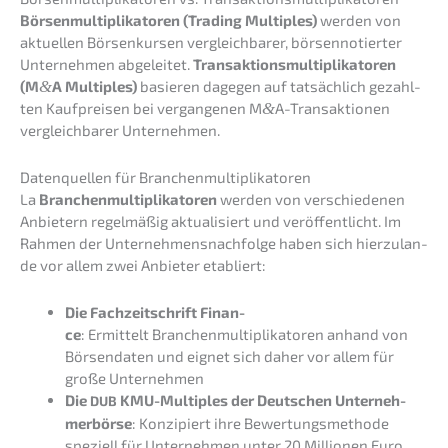
Börsen­mul­ti­pli­ka­to­ren (Trading Multi­ples)
werden von
aktuel­len Börsen­kur­sen vergleich­ba­rer, börsen­no­tier­ter
Unter­neh­men abgelei­tet.
Trans­ak­ti­ons­mul­ti­pli­ka­to­ren
(M
&
A Multi­ples)
basie­ren dagegen auf tatsäch­lich gezahl­
ten Kaufprei­sen bei vergan­ge­nen M
&
A-Transaktionen
vergleich­ba­rer Unternehmen.
Daten­quel­len für Branchenmultiplikatoren
La
Branchen­mul­ti­pli­ka­to­ren
werden von verschie­de­nen
Anbie­tern regel­mä­ßig aktua­li­siert und veröf­fent­licht. Im
Rahmen der Unternehmens­nachfolge haben sich hierzu­lan­
de vor allem zwei Anbie­ter etabliert:
Die Fachzeit­schrift Finan­
ce
: Ermit­telt Branchen­mul­ti­pli­ka­to­ren anhand von
Börsen­da­ten und eignet sich daher vor allem für
große Unternehmen
Die
KMU-Multi­ples der Deutschen Unter­neh­
DUB
mer­bör­se
: Konzi­piert ihre Bewer­tungs­me­tho­de
spezi­ell für Unter­neh­men unter 20 Millio­nen Euro