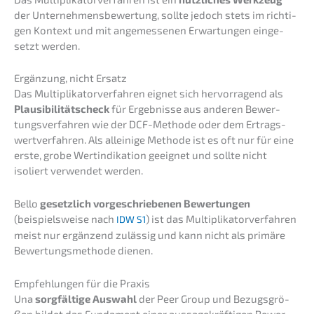
der Unter­neh­mens­be­wer­tung, sollte jedoch stets im richti­
gen Kontext und mit angemes­se­nen Erwar­tun­gen einge­
setzt werden.
Ergän­zung, nicht Ersatz
Das Multi­pli­ka­tor­ver­fah­ren eignet sich hervor­ra­gend als
Plausi­bi­li­täts­check
für Ergeb­nis­se aus anderen Bewer­
tungs­ver­fah­ren wie der DCF-Metho­de oder dem Ertrags­
wert­ver­fah­ren. Als allei­ni­ge Metho­de ist es oft nur für eine
erste, grobe Wertin­di­ka­ti­on geeig­net und sollte nicht
isoliert verwen­det werden.
Bello
gesetz­lich vorge­schrie­be­nen Bewer­tun­gen
(beispiels­wei­se nach
) ist das Multi­pli­ka­tor­ver­fah­ren
IDW
S1
meist nur ergän­zend zuläs­sig und kann nicht als primä­re
Bewer­tungs­me­tho­de dienen.
Empfeh­lun­gen für die Praxis
Una
sorgfäl­ti­ge Auswahl
der Peer Group und Bezugs­grö­
ßen bildet das Funda­ment einer aussa­ge­kräf­ti­gen Bewer­