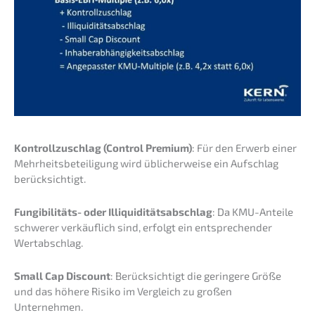
Kontroll­zu­schlag (Control Premi­um)
: Für den Erwerb einer
Mehrheits­be­tei­li­gung wird üblicher­wei­se ein Aufschlag
berücksichtigt.
Fungi­bi­li­täts- oder Illiqui­di­täts­ab­schlag
: Da KMU-Antei­le
schwe­rer verkäuf­lich sind, erfolgt ein entspre­chen­der
Wertabschlag.
Small Cap Discount
: Berück­sich­tigt die gerin­ge­re Größe
und das höhere Risiko im Vergleich zu großen
Unternehmen.