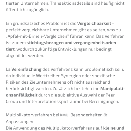
tier­ten Unter­neh­men. Trans­ak­ti­ons­de­tails sind häufig nicht
öffent­lich zugänglich.
Ein grund­sätz­li­ches Problem ist die
Vergleich­bar­keit
–
perfekt vergleich­ba­re Unter­neh­men gibt es selten, was zu
„Äpfel-mit-Birnen-Verglei­chen“ führen kann. Das Verfah­ren
ist zudem
stich­tags­be­zo­gen und vergan­gen­heits­ori­en­
tiert
, wodurch zukünf­ti­ge Entwick­lun­gen nur bedingt
abgebil­det werden.
La
Verein­fa­chung
des Verfah­rens kann proble­ma­tisch sein,
da indivi­du­el­le Werttrei­ber, Syner­gien oder spezi­fi­sche
Risiken des Zielun­ter­neh­mens oft nicht ausrei­chend
berück­sich­tigt werden. Zusätz­lich besteht eine
Manipu­la­ti­
ons­an­fäl­lig­keit
durch die subjek­ti­ve Auswahl der Peer
Group und Inter­pre­ta­ti­ons­spiel­räu­me bei Bereinigungen.
Multi­pli­ka­tor­ver­fah­ren bei
: Beson­der­hei­ten
&
KMU
Anpassungen
Die Anwen­dung des Multi­pli­ka­tor­ver­fah­rens auf
kleine und