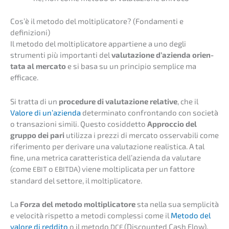
Cos’è il metodo del molti­pli­ca­to­re? (Fonda­men­ti e
definizioni)
Il metodo del molti­pli­ca­to­re appar­tiene a uno degli
strumen­ti più importan­ti del
valuta­zio­ne d’azi­en­da orien­
ta­ta al merca­to
e si basa su un princi­pio sempli­ce ma
efficace.
Si tratta di un
proce­du­re di valuta­zio­ne relati­ve
, che il
Valore di un’azi­en­da
deter­mi­na­to confront­an­do con socie­tà
o transa­zio­ni simili. Questo cosid­det­to
Approc­cio del
gruppo dei pari
utiliz­za i prezzi di merca­to osser­va­bi­li come
riferi­men­to per deriva­re una valuta­zio­ne reali­sti­ca. A tal
fine, una metri­ca carat­teristi­ca dell’a­zi­en­da da valut­a­re
(come
o
) viene molti­pli­ca­ta per un fatto­re
EBIT
EBITDA
standard del setto­re, il moltiplicatore.
La
Forza del metodo molti­pli­ca­to­re
sta nella sua sempli­ci­tà
e veloci­tà rispet­to a metodi comples­si come il
Metodo del
valore di reddi­to
o il metodo
(Discoun­ted Cash Flow).
DCF