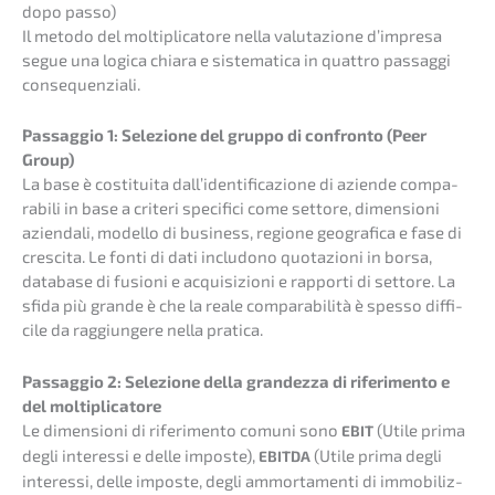
dopo passo)
Il metodo del molti­pli­ca­to­re nella valuta­zio­ne d’impre­sa
segue una logica chiara e siste­ma­ti­ca in quattro passag­gi
consequenziali.
Passag­gio 1: Selezio­ne del gruppo di confron­to (Peer
Group)
La base è costi­tui­ta dall’i­den­ti­fi­ca­zio­ne di azien­de compa­
ra­bi­li in base a crite­ri speci­fi­ci come setto­re, dimen­sio­ni
aziend­a­li, model­lo di business, regio­ne geogra­fi­ca e fase di
cresci­ta. Le fonti di dati includo­no quota­zio­ni in borsa,
databa­se di fusio­ni e acqui­si­zio­ni e rappor­ti di setto­re. La
sfida più grande è che la reale compa­ra­bi­li­tà è spesso diffi­
ci­le da raggi­unge­re nella pratica.
Passag­gio 2: Selezio­ne della grandez­za di riferi­men­to e
del molti­pli­ca­to­re
Le dimen­sio­ni di riferi­men­to comuni sono
(Utile prima
EBIT
degli inter­es­si e delle impos­te),
(Utile prima degli
EBITDA
inter­es­si, delle impos­te, degli ammor­ta­men­ti di immobi­liz­