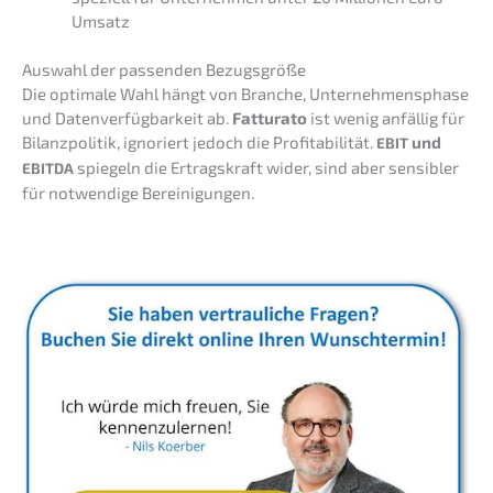
Umsatz
Auswahl der passen­den Bezugsgröße
Die optima­le Wahl hängt von Branche, Unter­neh­mens­pha­se
und Daten­ver­füg­bar­keit ab.
Fattu­ra­to
ist wenig anfäl­lig für
Bilanz­po­li­tik, ignoriert jedoch die Profi­ta­bi­li­tät.
und
EBIT
spiegeln die Ertrags­kraft wider, sind aber sensi­bler
EBITDA
für notwen­di­ge Bereinigungen.