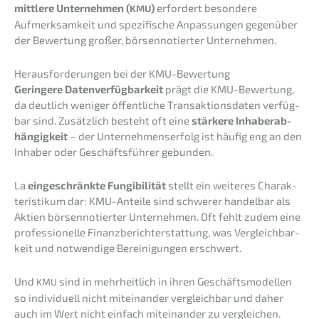
mittle­re Unter­neh­men (
)
erfor­dert beson­de­re
KMU
Aufmerk­sam­keit und spezi­fi­sche Anpas­sun­gen gegen­über
der Bewer­tung großer, börsen­no­tier­ter Unternehmen.
Heraus­for­de­run­gen bei der KMU-Bewertung
Gerin­ge­re Daten­ver­füg­bar­keit
prägt die KMU-Bewer­tung,
da deutlich weniger öffent­li­che Trans­ak­ti­ons­da­ten verfüg­
bar sind. Zusätz­lich besteht oft eine
stärke­re Inhaber­ab­
hän­gig­keit
– der Unter­neh­mens­er­folg ist häufig eng an den
Inhaber oder Geschäfts­füh­rer gebunden.
La
einge­schränk­te Fungi­bi­li­tät
stellt ein weite­res Charak­
te­ris­ti­kum dar: KMU-Antei­le sind schwe­rer handel­bar als
Aktien börsen­no­tier­ter Unter­neh­men. Oft fehlt zudem eine
profes­sio­nel­le Finanz­be­richt­erstat­tung, was Vergleich­bar­
keit und notwen­di­ge Berei­ni­gun­gen erschwert.
Und
sind in mehrheit­lich in ihren Geschäfts­mo­del­len
KMU
so indivi­du­ell nicht mitein­an­der vergleich­bar und daher
auch im Wert nicht einfach mitein­an­der zu vergleichen.