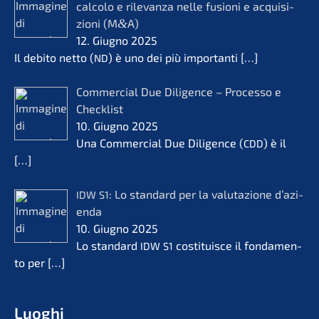
calco­lo e rilevanza nelle fusio­ni e acqui­si­
zio­ni (M
&
A)
12. Giugno 2025
Il debito netto (
) è uno dei più importan­ti
[…]
ND
Commer­cial Due Diligence – Proces­so e
Check­list
10. Giugno 2025
Una Commer­cial Due Diligence (
) è il
CDD
[…]
: Lo standard per la valuta­zio­ne d’azi­
IDW
S1
en­da
10. Giugno 2025
Lo standard
costi­tuis­ce il fonda­men­
IDW
S1
to per
[…]
Luoghi