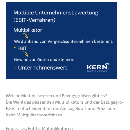
Welche Multi­pli­ka­to­ren und Bezugs­grö­ßen gibt es?
Die Wahl des passen­den Multi­pli­ka­tors und der Bezugs­grö­
ße ist entschei­dend für die Aussa­ge­kraft und Präzi­si­on
beim Multiplikatorverfahren.
Equity- vs. Entity-Multiplikatoren