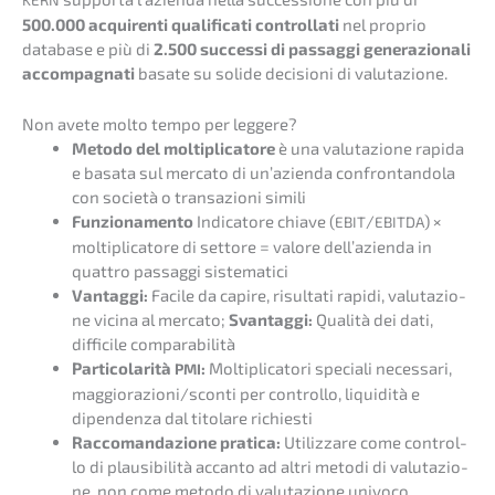
500.000 acqui­ren­ti quali­fi­ca­ti controll­a­ti
nel proprio
databa­se e più di
2.500 succes­si di passag­gi genera­zio­na­li
accom­pa­gna­ti
basate su solide decis­io­ni di valutazione.
Non avete molto tempo per leggere?
Metodo del molti­pli­ca­to­re
è una valuta­zio­ne rapida
e basata sul merca­to di un’azi­en­da confront­an­do­la
con socie­tà o transa­zio­ni simili
Funzio­na­men­to
Indica­to­re chiave (
/
) ×
EBIT
EBITDA
molti­pli­ca­to­re di setto­re = valore dell’a­zi­en­da in
quattro passag­gi sistematici
Vantag­gi:
Facile da capire, risul­ta­ti rapidi, valuta­zio­
ne vicina al merca­to;
Svantag­gi:
Quali­tà dei dati,
diffi­ci­le comparabilità
Parti­co­la­ri­tà
:
Molti­pli­ca­to­ri specia­li neces­sa­ri,
PMI
maggiorazioni/sconti per control­lo, liqui­di­tà e
dipen­den­za dal titola­re richiesti
Racco­man­da­zio­ne prati­ca:
Utiliz­za­re come control­
lo di plausi­bi­li­tà accan­to ad altri metodi di valuta­zio­
ne, non come metodo di valuta­zio­ne univoco