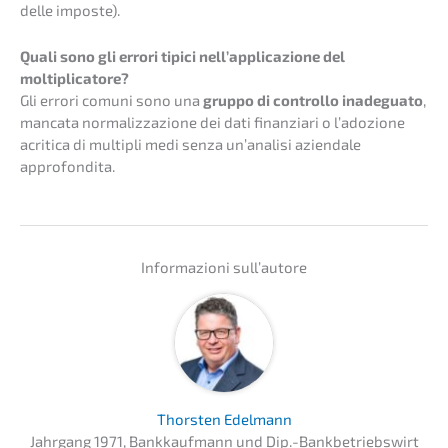
delle imposte).
Quali sono gli errori tipici nell’ap­pli­ca­zio­ne del
moltiplicatore?
Gli errori comuni sono una
gruppo di control­lo inade­gua­to
,
manca­ta norma­liz­za­zio­ne dei dati finan­zia­ri o l’ado­zio­ne
acriti­ca di multi­pli medi senza un’ana­li­si aziend­a­le
approfondita.
Infor­ma­zio­ni sull’autore
Thors­ten Edelmann
Jahrgang 1971, Bankkauf­mann und Dip.-Bankbetriebswirt