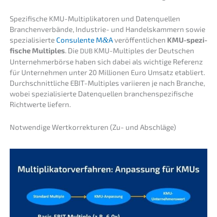
Spezi­fi­sche KMU-Multi­pli­ka­to­ren und Datenquellen
Branchen­ver­bän­de, Indus­trie- und Handels­kam­mern sowie
spezia­li­sier­te
Consu­len­te M
&
A
veröf­fent­li­chen
KMU-spezi­
fi­sche Multi­ples
. Die
KMU-Multi­ples der Deutschen
DUB
Unter­neh­mer­bör­se haben sich dabei als wichti­ge Referenz
für Unter­neh­men unter 20 Millio­nen Euro Umsatz etabliert.
Durch­schnitt­li­che EBIT-Multi­ples variie­ren je nach Branche,
wobei spezia­li­sier­te Daten­quel­len branchen­spe­zi­fi­sche
Richt­wer­te liefern.
Notwen­di­ge Wertkor­rek­tu­ren (Zu- und Abschläge)