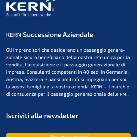
Succes­sio­ne Aziendale
KERN
Gli impren­di­to­ri che deside­r­ano un passag­gio genera­
zio­na­le sicuro benefi­ci­a­no della nostra rete unica per la
vendita, l’acqui­si­zio­ne e il passag­gio genera­zio­na­le di
impre­se. Consu­len­ti compe­ten­ti in 40 sedi in Germa­nia,
Austria, Svizzera e paesi limit­ro­fi si impegna­no per voi,
la vostra famiglia e la vostra azien­da.
– Il marchio
KERN
di consu­len­za per il passag­gio genera­zio­na­le delle
.
PMI
Iscri­vi­ti alla newsletter
Clicca qui e registrati