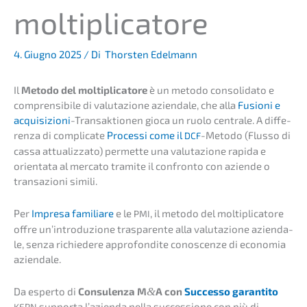
moltiplicatore
4. Giugno 2025
/ Di
Thorsten Edelmann
Il
Metodo del molti­pli­ca­to­re
è un metodo conso­li­da­to e
compren­si­bi­le di valuta­zio­ne aziend­a­le, che alla
Fusio­ni e
acqui­si­zio­ni
-Trans­ak­tio­nen gioca un ruolo centra­le. A diffe­
ren­za di compli­ca­te
Proces­si come il
-Metodo (Flusso di
DCF
cassa attua­liz­za­to) permet­te una valuta­zio­ne rapida e
orien­ta­ta al merca­to trami­te il confron­to con azien­de o
transa­zio­ni simili.
Per
Impre­sa familia­re
e le
, il metodo del molti­pli­ca­to­re
PMI
offre un’in­tro­du­zi­o­ne traspa­ren­te alla valuta­zio­ne aziend­a­
le, senza richie­de­re appro­fon­di­te conoscen­ze di econo­mia
aziendale.
Da esper­to di
Consu­len­za M
&
A con
Succes­so garan­ti­to
supporta l’azi­en­da nella succes­sio­ne con più di
KERN