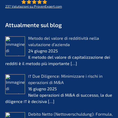
237
Valuta­zio­ni su ProvenExpert.com
- Futuro per opere di vita
KERN
Attual­men­te sul blog
Metodo del valore di reddi­ti­vi­tà nella
valuta­zio­ne d’azi­en­da
24 giugno 2025
Il metodo del valore di capita­liz­za­zio­ne dei
reddi­ti è il metodo più importan­te
[…]
Due Diligence: Minimiz­za­re i rischi in
IT
opera­zio­ni di M
&
A
16 giugno 2025
Nelle opera­zio­ni di M
&
A di succes­so, la due
diligence
è decisi­va
[…]
IT
Debito Netto (Netto­ver­schul­dung): Formu­la,