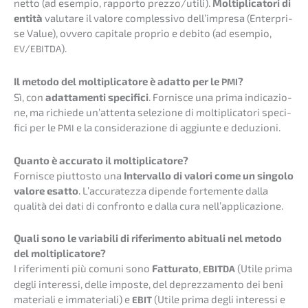
netto (ad esempio, rappor­to prezzo/utili).
Molti­pli­ca­to­ri di
entità
valut­a­re il valore comples­si­vo dell’im­pre­sa (Enter­pri­
se Value), ovvero capita­le proprio e debito (ad esempio,
/
).
EV
EBITDA
Il metodo del molti­pli­ca­to­re è adatto per le
?
PMI
Sì, con
adatta­men­ti speci­fi­ci
. Fornis­ce una prima indica­zio­
ne, ma richie­de un’at­ten­ta selezio­ne di molti­pli­ca­to­ri speci­
fi­ci per le
e la conside­ra­zio­ne di aggiunte e deduzioni.
PMI
Quanto è accura­to il moltiplicatore?
Fornis­ce piuttosto una
Inter­vallo di valori come un singo­lo
valore esatto
. L’accu­ra­tez­za dipen­de forte­men­te dalla
quali­tà dei dati di confron­to e dalla cura nell’applicazione.
Quali sono le varia­bi­li di riferi­men­to abitua­li nel metodo
del moltiplicatore?
I riferi­men­ti più comuni sono
Fattu­ra­to
,
(Utile prima
EBITDA
degli inter­es­si, delle impos­te, del deprezzamen­to dei beni
materia­li e immate­ria­li) e
(Utile prima degli inter­es­si e
EBIT