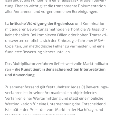
tung. Ebenso wichtig ist die trans­pa­ren­te Dokumen­ta­ti­on
aller Annah­men und vorge­nom­me­nen Bereinigungen.
La
kriti­sche Würdi­gung der Ergeb­nis­se
und Kombi­na­ti­on
mit anderen Bewer­tungs­me­tho­den erhöht die Verläss­lich­
keit erheb­lich. Bei komple­xen Fällen oder hohen Trans­ak­ti­
ons­wer­ten empfiehlt sich der Einbe­zug erfah­re­ner M
&
A-
Experten, um metho­di­sche Fehler zu vermei­den und eine
fundier­te Bewer­tung sicherzustellen.
Das Multi­pli­ka­tor­ver­fah­ren liefert wertvol­le Markt­in­di­ka­to­
ren –
die Kunst liegt in der sachge­rech­ten Inter­pre­ta­ti­on
und Anwen­dung
.
Zusam­men­fas­send gilt festzu­hal­ten: Jedes (!) Bewer­tungs­
ver­fah­ren ist in seiner Art maximal ein objek­ti­vier­tes
Verfah­ren einer Wertermitt­lung und stellt eine mögli­che
Wertin­di­ka­ti­on für eine Unter­neh­mung dar. Entschei­dend
ist später der Preis, der vom Markt in der Nachfra­ge und