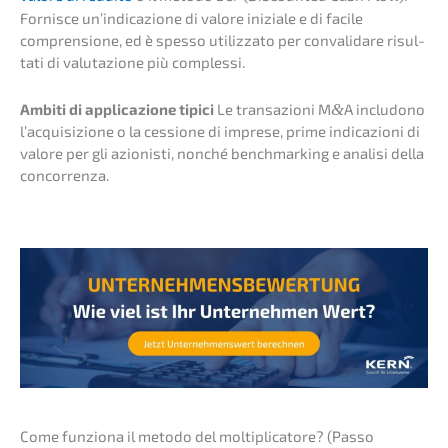
Fornis­ce un’in­di­ca­zio­ne di valore inizia­le e di facile
compren­sio­ne, ed è spesso utiliz­za­to per conva­li­da­re risul­
ta­ti di valuta­zio­ne più complessi.
Ambiti di appli­ca­zio­ne tipici
Le transa­zio­ni M
&
A includo­no
l’acqui­si­zio­ne o la cessio­ne di impre­se, prime indica­zio­ni di
valore per gli azionis­ti, nonché bench­mar­king e anali­si della
concorrenza.
Come funzio­na il metodo del molti­pli­ca­to­re? (Passo