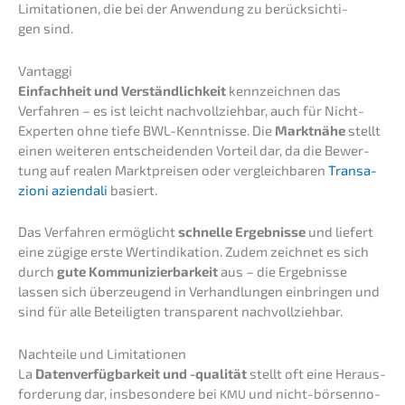
Limita­tio­nen, die bei der Anwen­dung zu berück­sich­ti­
gen sind.
Vantag­gi
Einfach­heit und Verständ­lich­keit
kennzeich­nen das
Verfah­ren – es ist leicht nachvoll­zieh­bar, auch für Nicht-
Exper­ten ohne tiefe BWL-Kennt­nis­se. Die
Markt­nä­he
stellt
einen weite­ren entschei­den­den Vorteil dar, da die Bewer­
tung auf realen Markt­prei­sen oder vergleich­ba­ren
Transa­
zio­ni aziend­a­li
basiert.
Das Verfah­ren ermög­licht
schnel­le Ergeb­nis­se
und liefert
eine zügige erste Wertin­di­ka­ti­on. Zudem zeich­net es sich
durch
gute Kommu­ni­zier­bar­keit
aus – die Ergeb­nis­se
lassen sich überzeu­gend in Verhand­lun­gen einbrin­gen und
sind für alle Betei­lig­ten trans­pa­rent nachvollziehbar.
Nachtei­le und Limitationen
La
Daten­ver­füg­bar­keit und -quali­tät
stellt oft eine Heraus­
for­de­rung dar, insbe­son­de­re bei
und nicht-börsen­no­
KMU