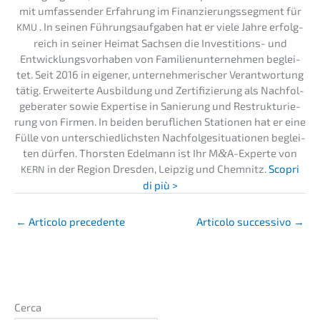
mit umfas­sen­der Erfah­rung im Finan­zie­rungs­seg­ment für
. In seinen Führungs­auf­ga­ben hat er viele Jahre erfolg­
KMU
reich in seiner Heimat Sachsen die Inves­ti­ti­ons- und
Entwick­lungs­vor­ha­ben von Famili­en­un­ter­neh­men beglei­
tet. Seit 2016 in eigener, unter­neh­me­ri­scher Verant­wor­tung
tätig. Erwei­ter­te Ausbil­dung und Zerti­fi­zie­rung als Nachfol­
ge­be­ra­ter sowie Exper­ti­se in Sanie­rung und Restruk­tu­rie­
rung von Firmen. In beiden beruf­li­chen Statio­nen hat er eine
Fülle von unter­schied­lichs­ten Nachfol­ge­si­tua­tio­nen beglei­
ten dürfen. Thors­ten Edelmann ist Ihr M
&
A-Experte von
in der Region Dresden, Leipzig und Chemnitz.
Scopri
KERN
di più >
←
Artico­lo precedente
Artico­lo succes­si­vo
→
Cerca