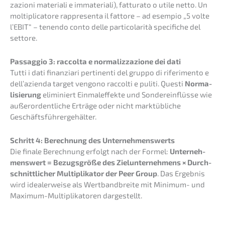
za­zio­ni materia­li e immate­ria­li), fattu­ra­to o utile netto. Un
molti­pli­ca­to­re rappre­sen­ta il fatto­re – ad esempio „5 volte
l’EBIT“ – tenen­do conto delle parti­co­la­ri­tà speci­fi­che del
settore.
Passag­gio 3: raccol­ta e norma­liz­za­zio­ne dei dati
Tutti i dati finan­zia­ri perti­nen­ti del gruppo di riferi­men­to e
dell’a­zi­en­da target vengo­no raccol­ti e puliti. Questi
Norma­
li­sie­rung
elimi­niert Einmal­ef­fek­te und Sonder­ein­flüs­se wie
außer­or­dent­li­che Erträ­ge oder nicht markt­üb­li­che
Geschäftsführergehälter.
Schritt 4: Berech­nung des Unter­neh­mens­werts
Die finale Berech­nung erfolgt nach der Formel:
Unter­neh­
mens­wert = Bezugs­grö­ße des Zielun­ter­neh­mens × Durch­
schnitt­li­cher Multi­pli­ka­tor der Peer Group
. Das Ergeb­nis
wird idealer­wei­se als Wertband­brei­te mit Minimum- und
Maximum-Multi­pli­ka­to­ren dargestellt.