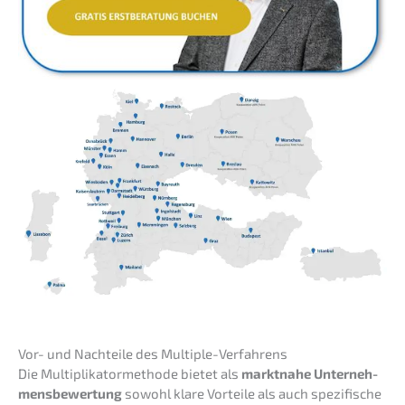
Vor- und Nachtei­le des Multiple-Verfahrens
Die Multi­pli­ka­tor­me­tho­de bietet als
markt­na­he Unter­neh­
mens­be­wer­tung
sowohl klare Vortei­le als auch spezi­fi­sche