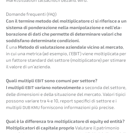
Markt­si­tua­ti­on tatsäch­lich bezahlt wird.
Doman­de frequen­ti (
)
FAQ
Con il termi­ne metodo del molti­pli­ca­to­re ci si riferis­ce a un
siste­ma di ponde­ra­zio­ne nella manipo­la­zio­ne e nell’e­la­
bo­ra­zio­ne di dati che permet­te di deter­mina­re valori che
soddis­fa­no deter­mi­na­te condizioni.
È una
Metodo di valuta­zio­ne aziend­a­le vicino al merca­to
,
in cui una metri­ca (ad esempio, l’EBIT) viene molti­pli­ca­ta per
un fatto­re standard del setto­re (molti­pli­ca­to­re) per stima­re
il valore di un’azienda.
Quali multi­pli
sono comuni per settore?
EBIT
I multi­pli
varia­no notevol­men­te
a secon­da del setto­re,
EBIT
delle dimen­sio­ni e della situa­zio­ne del merca­to. Valori tipici
posso­no varia­re tra 4 e 10, report speci­fi­ci di setto­re e i
multi­pli
fornis­co­no infor­ma­zio­ni più precise.
DUB
KMU
Qual è la diffe­ren­za tra molti­pli­ca­to­re di equity ed entità?
Molti­pli­ca­to­ri di capita­le proprio
Valut­a­re il patri­mo­nio