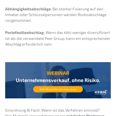
Abhän­gig­keits­ab­schlä­ge
: Bei starker Fixie­rung auf den
Inhaber oder Schlüs­sel­per­so­nen werden Risiko­ab­schlä­ge
vorgenommen.
Porte­feuil­le­ab­schlag
: Wenn das
weniger diver­si­fi­ziert
KMU
ist als die verwen­de­te Peer Group, kann ein entspre­chen­der
Abschlag erfor­der­lich sein.
Einord­nung
&
Fazit: Wann ist das Verfah­ren sinnvoll?
Das Multi­pli­ka­tor­ver­fah­ren ist ein
nützli­ches Werkzeug