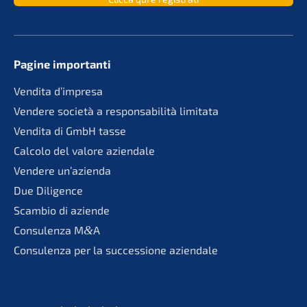
Pagine importan­ti
Vendita d’impre­sa
Vende­re socie­tà a responsa­bi­li­tà limitata
Vendita di GmbH tasse
Calco­lo del valore aziendale
Vende­re un’azienda
Due Diligence
Scambio di aziende
Consu­len­za M
&
A
Consu­len­za per la succes­sio­ne aziendale