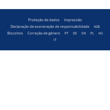
Prote­ção de dados
Impres­são
Decla­ra­ção de exonera­ção de responsabilidade
AGB
Bisco­i­tos
Corre­ção de género
PT
DE
EN
PL
HU
IT