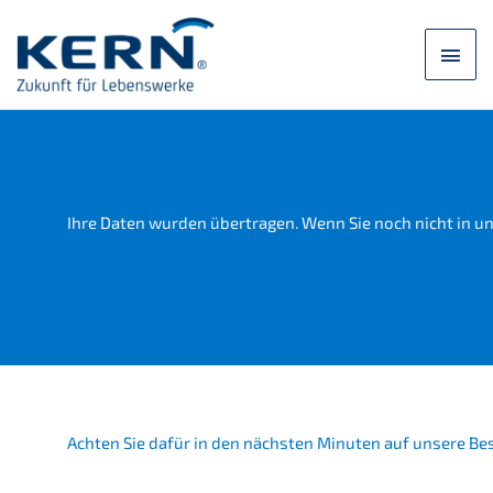
Saltar
para
Men
o
conteúdo
princ
Ihre Daten wurden übertra­gen. Wenn Sie noch nicht in un
Achten Sie dafür in den nächs­ten Minuten auf unsere Be