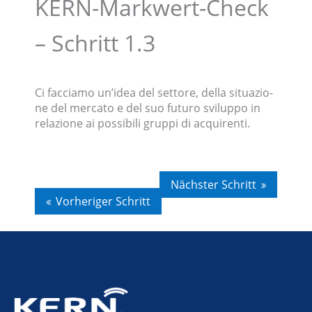
KERN-Markwert-Check
– Schritt 1.3
Ci faccia­mo un’idea del setto­re, della situa­zio­
ne del merca­to e del suo futuro svilup­po in
relazio­ne ai possi­bi­li gruppi di acquirenti.
Nächs­ter Schritt
Vorhe­ri­ger Schritt