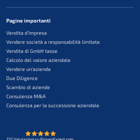
Pagine importan­ti
Vendita d’impre­sa
Vende­re socie­tà a responsa­bi­li­tà limitata
Vendita di GmbH tasse
Calco­lo del valore aziendale
Vende­re un’azienda
Due Diligence
Scambio di aziende
Consu­len­za M
&
A
Consu­len­za per la succes­sio­ne aziendale
237
Valuta­zio­ni su ProvenExpert.com