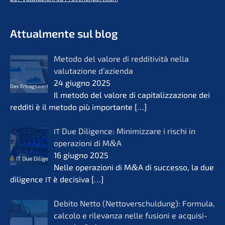
- Futuro per opere di vita
KERN
Attual­men­te sul blog
Metodo del valore di reddi­ti­vi­tà nella
valuta­zio­ne d’azi­en­da
24 giugno 2025
Il metodo del valore di capita­liz­za­zio­ne dei
reddi­ti è il metodo più importan­te
[…]
Due Diligence: Minimiz­za­re i rischi in
IT
opera­zio­ni di M
&
A
16 giugno 2025
Nelle opera­zio­ni di M
&
A di succes­so, la due
diligence
è decisi­va
[…]
IT
Debito Netto (Netto­ver­schul­dung): Formu­la,
calco­lo e rilevanza nelle fusio­ni e acqui­si­