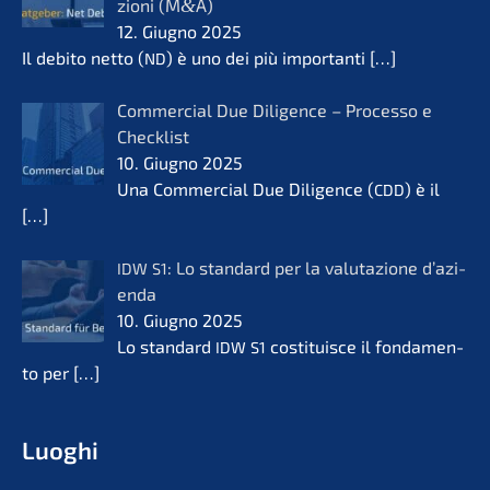
zio­ni (M
&
A)
12. Giugno 2025
Il debito netto (
) è uno dei più importan­ti
[…]
ND
Commer­cial Due Diligence – Proces­so e
Check­list
10. Giugno 2025
Una Commer­cial Due Diligence (
) è il
CDD
[…]
: Lo standard per la valuta­zio­ne d’azi­
IDW
S1
en­da
10. Giugno 2025
Lo standard
costi­tuis­ce il fonda­men­
IDW
S1
to per
[…]
Luoghi