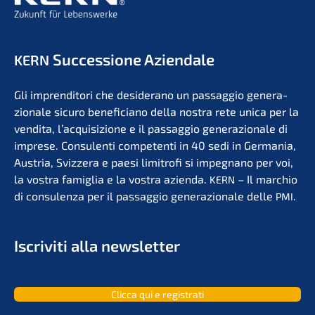
Succes­sio­ne Aziendale
KERN
Gli impren­di­to­ri che deside­r­ano un passag­gio genera­
zio­na­le sicuro benefi­ci­a­no della nostra rete unica per la
vendita, l’acqui­si­zio­ne e il passag­gio genera­zio­na­le di
impre­se. Consu­len­ti compe­ten­ti in 40 sedi in Germa­nia,
Austria, Svizzera e paesi limit­ro­fi si impegna­no per voi,
la vostra famiglia e la vostra azien­da.
– Il marchio
KERN
di consu­len­za per il passag­gio genera­zio­na­le delle
.
PMI
Iscri­vi­ti alla newsletter
Clicca qui e registrati