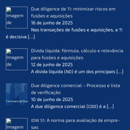
Due diligence de
: minimi­zar riscos em
TI
fusões e aquisi­ções
16 de junho de 2025
Nas transa­ções de fusões e aquisi­ções, a
TI
é decisi­va
[…]
Dívida líqui­da: fórmu­la, cálcu­lo e relevân­cia
para fusões e aquisi­ções
12 de junho de 2025
A dívida líqui­da (
) é um dos princi­pais
[…]
ND
Due diligence comer­cial – Proces­so e lista
de verifi­ca­ção
10 de junho de 2025
A due diligence comer­cial (
) é a
[…]
CDD
: A norma para avalia­ção de empre­
IDW
S1
sas