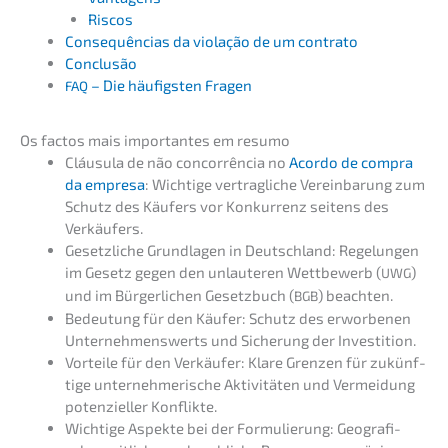
Riscos
Conse­quên­ci­as da viola­ção de um contrato
Conclusão
– Die häufigs­ten Fragen
FAQ
Os factos mais importan­tes em resumo
Cláusu­la de não concor­rên­cia no
Acordo de compra
da empre­sa
: Wichti­ge vertrag­li­che Verein­ba­rung zum
Schutz des Käufers vor Konkur­renz seitens des
Verkäufers.
Gesetz­li­che Grund­la­gen in Deutsch­land: Regelun­gen
im Gesetz gegen den unlau­te­ren Wettbe­werb (
)
UWG
und im Bürger­li­chen Gesetz­buch (
) beachten.
BGB
Bedeu­tung für den Käufer: Schutz des erwor­be­nen
Unter­neh­mens­werts und Siche­rung der Investition.
Vortei­le für den Verkäu­fer: Klare Grenzen für zukünf­
ti­ge unter­neh­me­ri­sche Aktivi­tä­ten und Vermei­dung
poten­zi­el­ler Konflikte.
Wichti­ge Aspek­te bei der Formu­lie­rung: Geogra­fi­