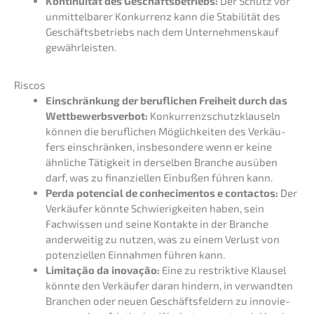
Konti­nui­tät des Geschäfts­be­triebs:
Der Schutz vor
unmit­tel­ba­rer Konkur­renz kann die Stabi­li­tät des
Geschäfts­be­triebs nach dem Unter­nehmens­kauf
gewährleisten.
Riscos
Einschrän­kung der beruf­li­chen Freiheit durch das
Wettbe­werbs­ver­bot:
Konkur­renz­schutz­klau­seln
können die beruf­li­chen Möglich­kei­ten des Verkäu­
fers einschrän­ken, insbe­son­de­re wenn er keine
ähnli­che Tätig­keit in dersel­ben Branche ausüben
darf, was zu finan­zi­el­len Einbu­ßen führen kann.
Perda poten­cial de conhe­ci­ment­os e contac­tos:
Der
Verkäu­fer könnte Schwie­rig­kei­ten haben, sein
Fachwis­sen und seine Kontak­te in der Branche
ander­wei­tig zu nutzen, was zu einem Verlust von
poten­zi­el­len Einnah­men führen kann.
Limita­ção da inova­ção:
Eine zu restrik­ti­ve Klausel
könnte den Verkäu­fer daran hindern, in verwand­ten
Branchen oder neuen Geschäfts­fel­dern zu innovie­