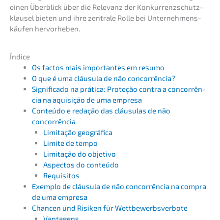
einen Überblick über die Relevanz der Konkur­renz­schutz­
klau­sel bieten und ihre zentra­le Rolle bei Unter­neh­mens­
käu­fen hervorheben.
Índice
Os factos mais importan­tes em resumo
O que é uma cláusu­la de não concorrência?
Signi­fi­ca­do na práti­ca: Prote­ção contra a concor­rên­
cia na aquisi­ção de uma empresa
Conteú­do e redação das cláusu­las de não
concorrência
Limita­ção geográfica
Limite de tempo
Limita­ção do objetivo
Aspec­tos do conteúdo
Requi­si­tos
Exemplo de cláusu­la de não concor­rên­cia na compra
de uma empresa
Chancen und Risiken für Wettbewerbsverbote
Vanta­gens