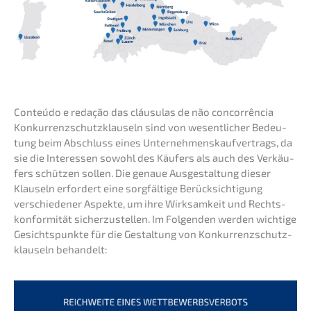
Conteú­do e redação das cláusu­las de não concorrência
Konkur­renz­schutz­klau­seln sind von wesent­li­cher Bedeu­
tung beim Abschluss eines Unter­neh­mens­kauf­ver­trags, da
sie die Inter­es­sen sowohl des Käufers als auch des Verkäu­
fers schüt­zen sollen. Die genaue Ausge­stal­tung dieser
Klauseln erfor­dert eine sorgfäl­ti­ge Berück­sich­ti­gung
verschie­de­ner Aspek­te, um ihre Wirksam­keit und Rechts­
kon­for­mi­tät sicher­zu­stel­len. Im Folgen­den werden wichti­ge
Gesichts­punk­te für die Gestal­tung von Konkur­renz­schutz­
klau­seln behandelt: