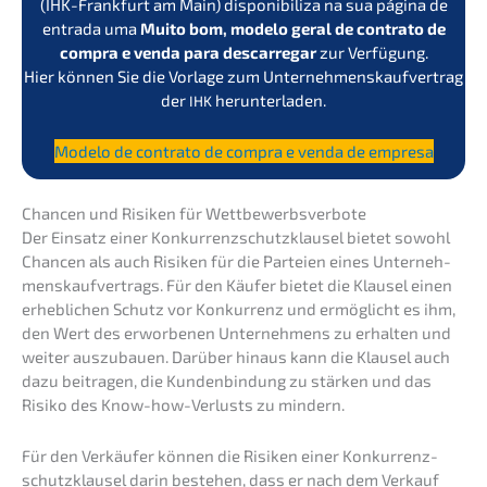
(IHK-Frank­furt am Main) dispo­ni­bi­li­za na sua página de
entra­da uma
Muito bom, modelo geral de contra­to de
compra e venda para descar­re­gar
zur Verfü­gung.
Hier können Sie die Vorla­ge zum Unter­neh­mens­kauf­ver­trag
der
herunterladen.
IHK
Modelo de contra­to de compra e venda de empresa
Chancen und Risiken für Wettbewerbsverbote
Der Einsatz einer Konkur­renz­schutz­klau­sel bietet sowohl
Chancen als auch Risiken für die Partei­en eines Unter­neh­
mens­kauf­ver­trags. Für den Käufer bietet die Klausel einen
erheb­li­chen Schutz vor Konkur­renz und ermög­licht es ihm,
den Wert des erwor­be­nen Unter­neh­mens zu erhal­ten und
weiter auszu­bau­en. Darüber hinaus kann die Klausel auch
dazu beitra­gen, die Kunden­bin­dung zu stärken und das
Risiko des Know-how-Verlusts zu mindern.
Für den Verkäu­fer können die Risiken einer Konkur­renz­
schutz­klau­sel darin bestehen, dass er nach dem Verkauf