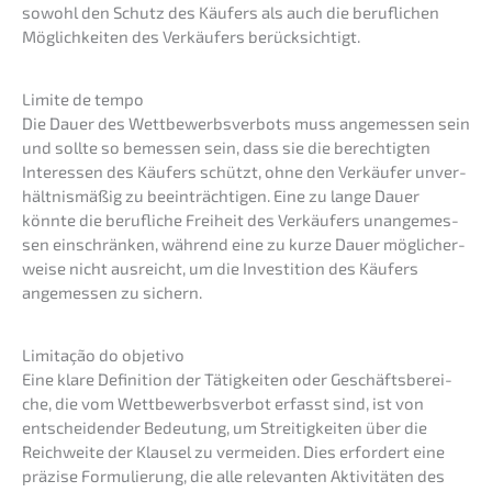
sowohl den Schutz des Käufers als auch die beruf­li­chen
Möglich­kei­ten des Verkäu­fers berücksichtigt.
Limite de tempo
Die Dauer des Wettbe­werbs­ver­bots muss angemes­sen sein
und sollte so bemes­sen sein, dass sie die berech­tig­ten
Inter­es­sen des Käufers schützt, ohne den Verkäu­fer unver­
hält­nis­mä­ßig zu beein­träch­ti­gen. Eine zu lange Dauer
könnte die beruf­li­che Freiheit des Verkäu­fers unange­mes­
sen einschrän­ken, während eine zu kurze Dauer mögli­cher­
wei­se nicht ausreicht, um die Inves­ti­ti­on des Käufers
angemes­sen zu sichern.
Limita­ção do objetivo
Eine klare Defini­ti­on der Tätig­kei­ten oder Geschäfts­be­rei­
che, die vom Wettbe­werbs­ver­bot erfasst sind, ist von
entschei­den­der Bedeu­tung, um Strei­tig­kei­ten über die
Reich­wei­te der Klausel zu vermei­den. Dies erfor­dert eine
präzi­se Formu­lie­rung, die alle relevan­ten Aktivi­tä­ten des