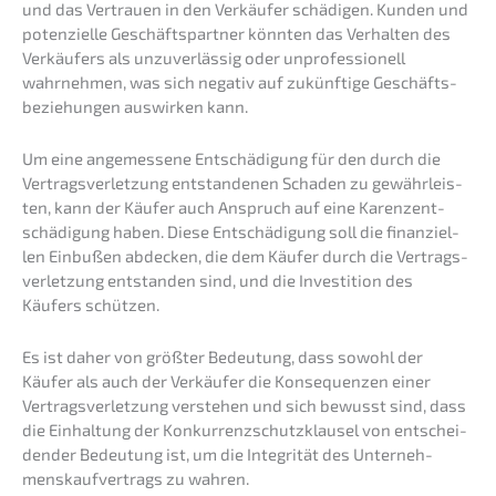
und das Vertrau­en in den Verkäu­fer schädi­gen. Kunden und
poten­zi­el­le Geschäfts­part­ner könnten das Verhal­ten des
Verkäu­fers als unzuver­läs­sig oder unpro­fes­sio­nell
wahrneh­men, was sich negativ auf zukünf­ti­ge Geschäfts­
be­zie­hun­gen auswir­ken kann.
Um eine angemes­se­ne Entschä­di­gung für den durch die
Vertrags­ver­let­zung entstan­de­nen Schaden zu gewähr­leis­
ten, kann der Käufer auch Anspruch auf eine Karenz­ent­
schä­di­gung haben. Diese Entschä­di­gung soll die finan­zi­el­
len Einbu­ßen abdecken, die dem Käufer durch die Vertrags­
ver­let­zung entstan­den sind, und die Inves­ti­ti­on des
Käufers schützen.
Es ist daher von größter Bedeu­tung, dass sowohl der
Käufer als auch der Verkäu­fer die Konse­quen­zen einer
Vertrags­ver­let­zung verste­hen und sich bewusst sind, dass
die Einhal­tung der Konkur­renz­schutz­klau­sel von entschei­
den­der Bedeu­tung ist, um die Integri­tät des Unter­neh­
mens­kauf­ver­trags zu wahren.