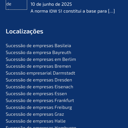
10 de junho de 2025
A norma
consti­tui a base para
[…]
IDW
S1
Locali­za­ções
Suces­são de empre­sas Basileia
Suces­são da empre­sa Bayreuth
Suces­são de empre­sas em Berlim
Suces­são de empre­sas Bremen
Suces­são empre­sa­ri­al Darmstadt
Suces­são de empre­sas Dresden
Suces­são de empre­sas Eisenach
Suces­são de empre­sas Essen
Suces­são de empre­sas Frankfurt
Suces­são de empre­sas Freiburg
Suces­são de empre­sas Graz
Suces­são de empre­sas Halle
Suces­são de empre­sas Hamburgo