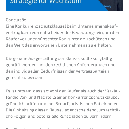
Conclusão
Eine Konkur­renz­schutz­klau­sel beim Unter­neh­mens­kauf­
ver­trag kann von entschei­den­der Bedeu­tung sein, um den
Käufer vor unerwünsch­ter Konkur­renz zu schüt­zen und
den Wert des erwor­be­nen Unter­neh­mens zu erhalten.
Die genaue Ausge­stal­tung der Klausel sollte sorgfäl­tig
geprüft werden, um den recht­li­chen Anfor­de­run­gen und
den indivi­du­el­len Bedürf­nis­sen der Vertrags­par­tei­en
gerecht zu werden.
Es ist ratsam, dass sowohl der Käufer als auch der Verkäu­
fer die Vor- und Nachtei­le einer Konkur­renz­schutz­klau­sel
gründ­lich prüfen und bei Bedarf juris­ti­schen Rat einho­len.
Die Einhal­tung dieser Klausel ist entschei­dend, um recht­li­
che Folgen und poten­zi­el­le Rufschä­den zu verhindern.