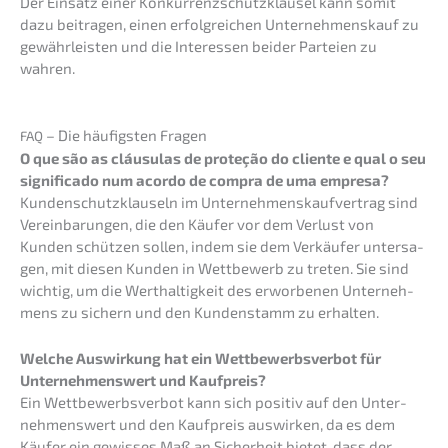
Der Einsatz einer Konkur­renz­schutz­klau­sel kann somit
dazu beitra­gen, einen erfolg­rei­chen Unter­nehmens­kauf zu
gewähr­leis­ten und die Inter­es­sen beider Partei­en zu
wahren.
– Die häufigs­ten Fragen
FAQ
O que são as cláusu­las de prote­ção do cliente e qual o seu
signi­fi­ca­do num acordo de compra de uma empresa?
Kunden­schutz­klau­seln im Unter­neh­mens­kauf­ver­trag sind
Verein­ba­run­gen, die den Käufer vor dem Verlust von
Kunden schüt­zen sollen, indem sie dem Verkäu­fer unter­sa­
gen, mit diesen Kunden in Wettbe­werb zu treten. Sie sind
wichtig, um die Werthal­tig­keit des erwor­be­nen Unter­neh­
mens zu sichern und den Kunden­stamm zu erhalten.
Welche Auswir­kung hat ein Wettbe­werbs­ver­bot für
Unter­neh­mens­wert und Kaufpreis?
Ein Wettbe­werbs­ver­bot kann sich positiv auf den Unter­
neh­mens­wert und den Kaufpreis auswir­ken, da es dem
Käufer ein gewis­ses Maß an Sicher­heit bietet, dass der