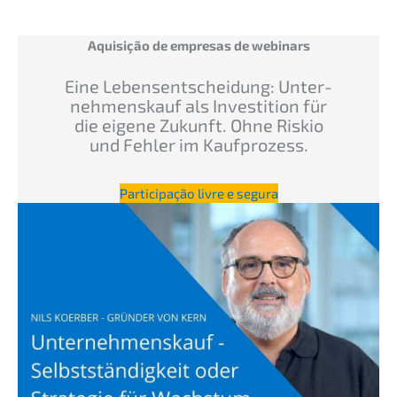
Aquisi­ção de empre­sas de webinars
Eine Lebens­ent­schei­dung: Unter­
nehmens­kauf als Inves­ti­ti­on für
die eigene Zukunft. Ohne Riskio
und Fehler im Kaufprozess.
Parti­ci­pa­ção livre e segura