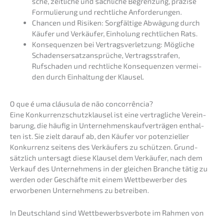
sche, zeitli­che und sachli­che Begren­zung, präzi­se
Formu­lie­rung und recht­li­che Anforderungen.
Chancen und Risiken: Sorgfäl­ti­ge Abwägung durch
Käufer und Verkäu­fer, Einho­lung recht­li­chen Rats.
Konse­quen­zen bei Vertrags­ver­let­zung: Mögli­che
Schadens­er­satz­an­sprü­che, Vertrags­stra­fen,
Rufscha­den und recht­li­che Konse­quen­zen vermei­
den durch Einhal­tung der Klausel.
O que é uma cláusu­la de não concorrência?
Eine Konkur­renz­schutz­klau­sel ist eine vertrag­li­che Verein­
ba­rung, die häufig in Unter­neh­mens­kauf­ver­trä­gen enthal­
ten ist. Sie zielt darauf ab, den Käufer vor poten­zi­el­ler
Konkur­renz seitens des Verkäu­fers zu schüt­zen. Grund­
sätz­lich unter­sagt diese Klausel dem Verkäu­fer, nach dem
Verkauf des Unter­neh­mens in der gleichen Branche tätig zu
werden oder Geschäf­te mit einem Wettbe­wer­ber des
erwor­be­nen Unter­neh­mens zu betreiben.
In Deutsch­land sind Wettbe­werbs­ver­bo­te im Rahmen von