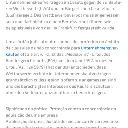
Unter­neh­mens­kauf­ver­trä­gen im Gesetz gegen den unlau­te­
ren Wettbe­werb (
) und im Bürger­li­chen Gesetz­buch
UWG
(
) geregelt. Das Wettbe­werbs­ver­bot muss angemes­sen
BGB
sein und darf nicht zu einem Berufs­ver­bot führen, wie
beispiels­wei­se von der
Frank­furt festge­stellt wurde.
IHK
Um acórdão judicial muito conhe­ci­do, profer­ido no âmbito
de cláusu­las de não concor­rên­cia para
Unter­neh­mens­ver­
käu­fen
oft zitiert wird, ist das „Mediaprint“-Urteil des
Bundes­ge­richts­hofs (
) aus dem Jahr 1992. In diesem
BGH
Urteil (Az.
59/91) hat der
entschie­den, dass
II
ZR
BGH
Wettbe­werbs­ver­bo­te in Unter­neh­mens­kauf­ver­trä­gen
grund­sätz­lich zuläs­sig sind, sofern sie angemes­sen sind
und die berech­tig­ten Inter­es­sen des Käufers schüt­zen,
ohne den Verkäu­fer unzumut­bar zu benachteiligen.
Signi­fi­ca­do na práti­ca: Prote­ção contra a concor­rên­cia na
aquisi­ção de uma empresa
A aplica­ção de uma cláusu­la de não concor­rên­cia revela-se
de impor­tân­cia crucial na práti­ca, nomea­da­men­te no caso