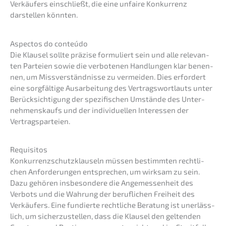
Verkäu­fers einschließt, die eine unfai­re Konkur­renz
darstel­len könnten.
Aspec­tos do conteúdo
Die Klausel sollte präzi­se formu­liert sein und alle relevan­
ten Partei­en sowie die verbo­te­nen Handlun­gen klar benen­
nen, um Missver­ständ­nis­se zu vermei­den. Dies erfor­dert
eine sorgfäl­ti­ge Ausar­bei­tung des Vertrags­wort­lauts unter
Berück­sich­ti­gung der spezi­fi­schen Umstän­de des Unter­
neh­mens­kaufs und der indivi­du­el­len Inter­es­sen der
Vertragsparteien.
Requi­si­tos
Konkur­renz­schutz­klau­seln müssen bestimm­ten recht­li­
chen Anfor­de­run­gen entspre­chen, um wirksam zu sein.
Dazu gehören insbe­son­de­re die Angemes­sen­heit des
Verbots und die Wahrung der beruf­li­chen Freiheit des
Verkäu­fers. Eine fundier­te recht­li­che Beratung ist unerläss­
lich, um sicher­zu­stel­len, dass die Klausel den gelten­den