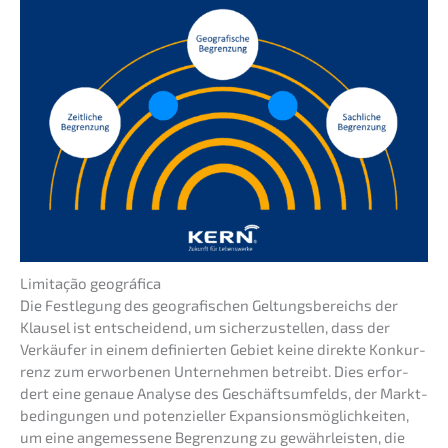
Limita­ção geográfica
Die Festle­gung des geogra­fi­schen Geltungs­be­reichs der
Klausel ist entschei­dend, um sicher­zu­stel­len, dass der
Verkäu­fer in einem definier­ten Gebiet keine direk­te Konkur­
renz zum erwor­be­nen Unter­neh­men betreibt. Dies erfor­
dert eine genaue Analy­se des Geschäfts­um­felds, der Markt­
be­din­gun­gen und poten­zi­el­ler Expan­si­ons­mög­lich­kei­ten,
um eine angemes­se­ne Begren­zung zu gewähr­leis­ten, die