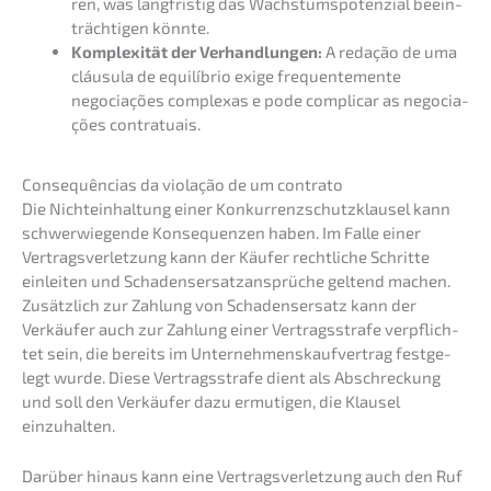
ren, was langfris­tig das Wachs­tums­po­ten­zi­al beein­
träch­ti­gen könnte.
Komple­xi­tät der Verhand­lun­gen:
A redação de uma
cláusu­la de equilí­brio exige frequen­te­men­te
negocia­ções comple­xas e pode compli­car as negocia­
ções contratuais.
Conse­quên­ci­as da viola­ção de um contrato
Die Nicht­ein­hal­tung einer Konkur­renz­schutz­klau­sel kann
schwer­wie­gen­de Konse­quen­zen haben. Im Falle einer
Vertrags­ver­let­zung kann der Käufer recht­li­che Schrit­te
einlei­ten und Schadens­er­satz­an­sprü­che geltend machen.
Zusätz­lich zur Zahlung von Schadens­er­satz kann der
Verkäu­fer auch zur Zahlung einer Vertrags­stra­fe verpflich­
tet sein, die bereits im Unter­neh­mens­kauf­ver­trag festge­
legt wurde. Diese Vertrags­stra­fe dient als Abschre­ckung
und soll den Verkäu­fer dazu ermuti­gen, die Klausel
einzuhalten.
Darüber hinaus kann eine Vertrags­ver­let­zung auch den Ruf