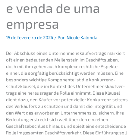
e venda de uma
empresa
15 de feverei­ro de 2024
/ Por
Nicole Kalonda
Der Abschluss eines Unter­neh­mens­kauf­ver­trags markiert
oft einen bedeu­ten­den Meilen­stein im Geschäfts­le­ben,
doch mit ihm gehen auch komple­xe recht­li­che Aspek­te
einher, die sorgfäl­tig berück­sich­tigt werden müssen. Eine
beson­ders wichti­ge Kompo­nen­te ist die Konkur­renz­
schutz­klau­sel, die im Kontext des Unter­neh­mens­kauf­ver­
trags eine heraus­ra­gen­de Rolle einnimmt. Diese Klausel
dient dazu, den Käufer vor poten­zi­el­ler Konkur­renz seitens
des Verkäu­fers zu schüt­zen und damit die Integri­tät und
den Wert des erwor­be­nen Unter­neh­mens zu sichern. Ihre
Bedeu­tung erstreckt sich weit über den einzel­nen
Geschäfts­ab­schluss hinaus und spielt eine entschei­den­de
Rolle im gesam­ten Geschäfts­ver­kehr. Diese Einfüh­rung soll