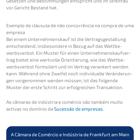
Geset­zen und Bestim­mun­gen entspricht und im Streit­fall
vor Gericht Bestand hat.
Exemplo de cláusu­la de não concor­rên­cia na compra de uma
empresa
Bei einem Unter­nehmens­kauf ist die Vertrags­ge­stal­tung
entschei­dend, insbe­son­de­re in Bezug auf das Wettbe­
werbs­ver­bot. Ein Muster für einen Unter­neh­mens­kauf­ver­
trag bietet eine wertvol­le Orien­tie­rung, wie das Wettbe­
werbs­ver­bot formu­liert und im Vertrag veran­kert werden
kann. Während ohne Zweifel noch indivi­du­el­le Verän­de­run­
gen vorge­nom­men werden müssen, ist das folgen­de
Muster der erste Schritt zur erfolg­rei­chen Transaktion.
As câmaras de indús­tria e comércio são também muito
activas no domínio da
Suces­são de empre­sas
.
A Câmara de Comércio e Indús­tria de Frank­furt am Main