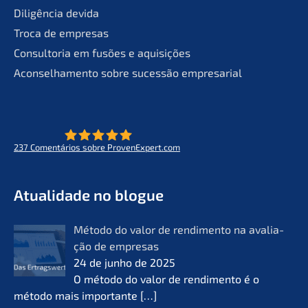
Diligên­cia devida
Troca de empresas
Consult­oria em fusões e aquisições
Aconsel­ha­men­to sobre suces­são empresarial
237
Comen­tá­ri­os sobre ProvenExpert.com
- O futuro do lifeworks
KERN
Atual­i­da­de no blogue
Método do valor de rendi­men­to na avalia­
ção de empre­sas
24 de junho de 2025
O método do valor de rendi­men­to é o
método mais importan­te
[…]