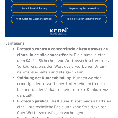
Vanta­gens
Prote­ção contra a concor­rên­cia direta através da
cláusu­la de não concor­rên­cia:
Die Klausel bietet
dem Käufer Sicher­heit vor Wettbe­werb seitens des
Verkäu­fers, was den Wert des erwor­be­nen Unter­
neh­mens erhal­ten und steigern kann.
Stärkung der Kunden­bin­dung:
Kunden werden
ermutigt, dem erwor­be­nen Unter­neh­men treu zu
bleiben, da der Verkäu­fer keine direk­te Konkur­renz
darstellt.
Prote­ção jurídi­ca:
Die Klausel bietet beiden Partei­en
eine klare recht­li­che Basis und kann Strei­tig­kei­ten
über Wettbe­werbs­fra­gen vorbeugen.