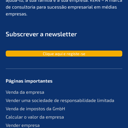
KERN
de consult­oria para suces­são empre­sa­ri­al em médias
empresas.
Subscrever a newsletter
Clique aqui e registe-se
Páginas importan­tes
Venda da empresa
Vender uma socie­da­de de responsa­bil­ida­de limitada
Venda de impos­tos da GmbH
Calcu­lar o valor da empresa
Vender empre­sa