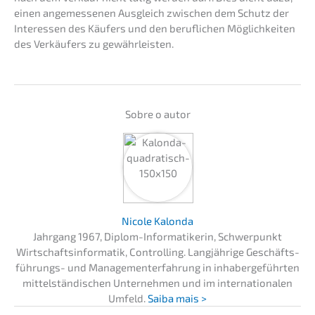
einen angemes­se­nen Ausgleich zwischen dem Schutz der
Inter­es­sen des Käufers und den beruf­li­chen Möglich­kei­ten
des Verkäu­fers zu gewährleisten.
Sobre o autor
Nicole Kalon­da
Jahrgang 1967, Diplom-Infor­ma­ti­ke­rin, Schwer­punkt
Wirtschafts­in­for­ma­tik, Control­ling. Langjäh­ri­ge Geschäfts­
füh­rungs- und Manage­men­t­er­fah­rung in inhaber­ge­führ­ten
mittel­stän­di­schen Unter­neh­men und im inter­na­tio­na­len
Umfeld.
Saiba mais >