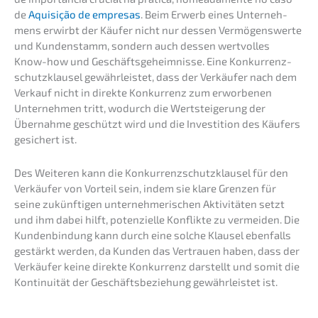
de
Aquisi­ção de empre­sas
. Beim Erwerb eines Unter­neh­
mens erwirbt der Käufer nicht nur dessen Vermö­gens­wer­te
und Kunden­stamm, sondern auch dessen wertvol­les
Know-how und Geschäfts­ge­heim­nis­se. Eine Konkur­renz­
schutz­klau­sel gewähr­leis­tet, dass der Verkäu­fer nach dem
Verkauf nicht in direk­te Konkur­renz zum erwor­be­nen
Unter­neh­men tritt, wodurch die Wertstei­ge­rung der
Übernah­me geschützt wird und die Inves­ti­ti­on des Käufers
gesichert ist.
Des Weite­ren kann die Konkur­renz­schutz­klau­sel für den
Verkäu­fer von Vorteil sein, indem sie klare Grenzen für
seine zukünf­ti­gen unter­neh­me­ri­schen Aktivi­tä­ten setzt
und ihm dabei hilft, poten­zi­el­le Konflik­te zu vermei­den. Die
Kunden­bin­dung kann durch eine solche Klausel ebenfalls
gestärkt werden, da Kunden das Vertrau­en haben, dass der
Verkäu­fer keine direk­te Konkur­renz darstellt und somit die
Konti­nui­tät der Geschäfts­be­zie­hung gewähr­leis­tet ist.