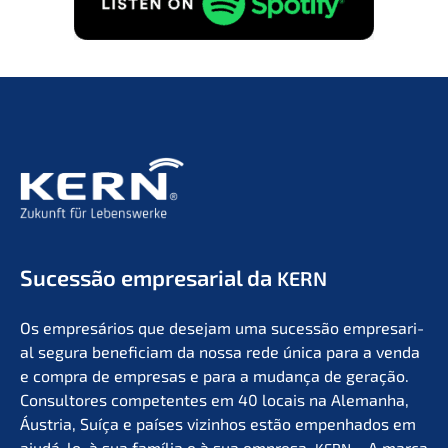
Suces­são empre­sa­ri­al da
KERN
Os empresá­ri­os que desejam uma suces­são empre­sa­ri­
al segura benefi­ci­am da nossa rede única para a venda
e compra de empre­sas e para a mudan­ça de geração.
Consul­to­res compe­ten­tes em 40 locais na Aleman­ha,
Áustria, Suíça e países vizin­hos estão empen­ha­dos em
ajudá-lo, à sua família e à sua empre­sa.
– A marca