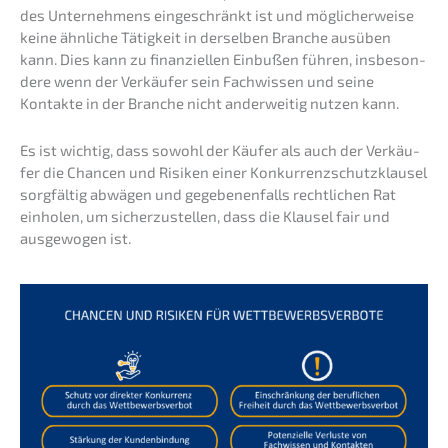
des Unter­neh­mens einge­schränkt ist und mögli­cher­wei­se
keine ähnli­che Tätig­keit in dersel­ben Branche ausüben
kann. Dies kann zu finan­zi­el­len Einbu­ßen führen, insbe­son­
de­re wenn der Verkäu­fer sein Fachwis­sen und seine
Kontak­te in der Branche nicht ander­wei­tig nutzen kann.
Es ist wichtig, dass sowohl der Käufer als auch der Verkäu­
fer die Chancen und Risiken einer Konkur­renz­schutz­klau­sel
sorgfäl­tig abwägen und gegebe­nen­falls recht­li­chen Rat
einho­len, um sicher­zu­stel­len, dass die Klausel fair und
ausge­wo­gen ist.