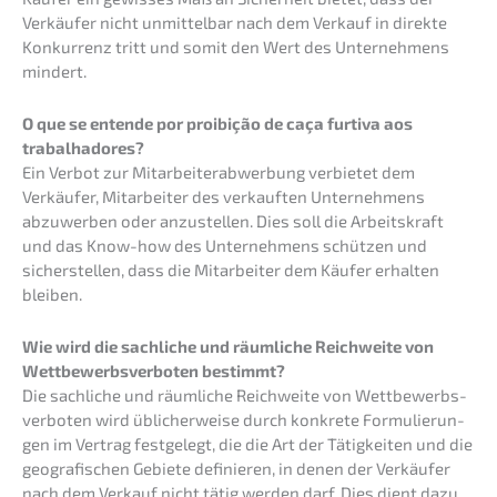
Verkäu­fer nicht unmit­tel­bar nach dem Verkauf in direk­te
Konkur­renz tritt und somit den Wert des Unter­neh­mens
mindert.
O que se entende por proibi­ção de caça furti­va aos
trabalhadores?
Ein Verbot zur Mitar­bei­ter­ab­wer­bung verbie­tet dem
Verkäu­fer, Mitar­bei­ter des verkauf­ten Unter­neh­mens
abzuwer­ben oder anzustel­len. Dies soll die Arbeits­kraft
und das Know-how des Unter­neh­mens schüt­zen und
sicher­stel­len, dass die Mitar­bei­ter dem Käufer erhal­ten
bleiben.
Wie wird die sachli­che und räumli­che Reich­wei­te von
Wettbe­werbs­ver­bo­ten bestimmt?
Die sachli­che und räumli­che Reich­wei­te von Wettbe­werbs­
ver­bo­ten wird üblicher­wei­se durch konkre­te Formu­lie­run­
gen im Vertrag festge­legt, die die Art der Tätig­kei­ten und die
geogra­fi­schen Gebie­te definie­ren, in denen der Verkäu­fer
nach dem Verkauf nicht tätig werden darf. Dies dient dazu,