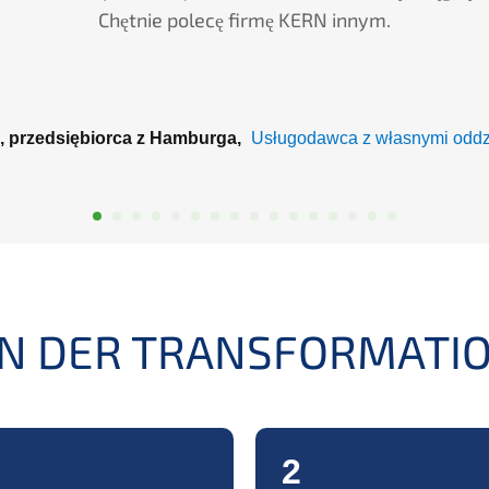
Chętnie polecę firmę
KERN
innym.
, przedsię­bior­ca z Hamburga,
Usługo­daw­ca z własny­mi odd
EN
DER
TRANSFORMATI
2