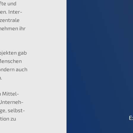
f­te und
sen. Inter­
zentra­le
neh­men ihr
o­jek­ten gab
e Menschen
sondern auch
n.
 Mittel­
 Unter­neh­
­ge, selbst­
E
ti­on zu