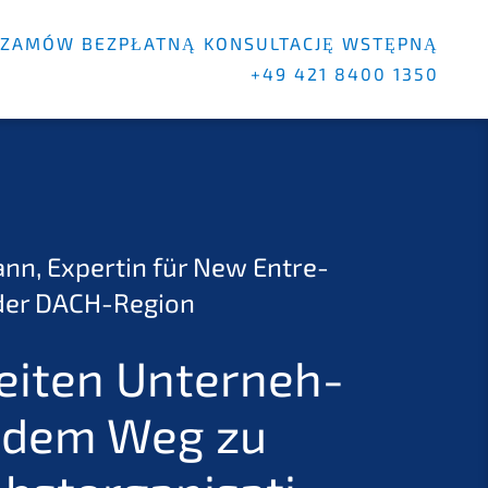
ZAMÓW BEZPŁAT­NĄ KONSULT­AC­JĘ WSTĘP­NĄ
+49 421 8400 1350
nn, Exper­tin für New Entre­
n der DACH-Region
ei­ten Unter­neh­
 dem Weg zu