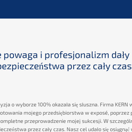
e powaga i profes­jo­na­lizm dały
bezpiec­zeńst­wa przez cały czas
cyz­ja o wybor­ze 100% okazała się słuszna. Firma
KERN
w
­to­wa­nia mojego przedsię­bi­orst­wa w exposé, poprzez 
i komplet­ne przepro­wad­ze­nie mojej sukces­ji. W szcze­gól
iec­zeńst­wa przez cały czas. Nasz cel udało się osiągnąć 