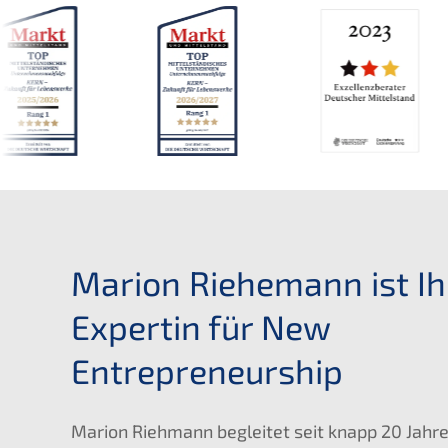
Marion Riehe­mann ist Ih
Exper­tin für New
Entrepreneurship
Marion Riehmann beglei­tet seit knapp 20 Jahr