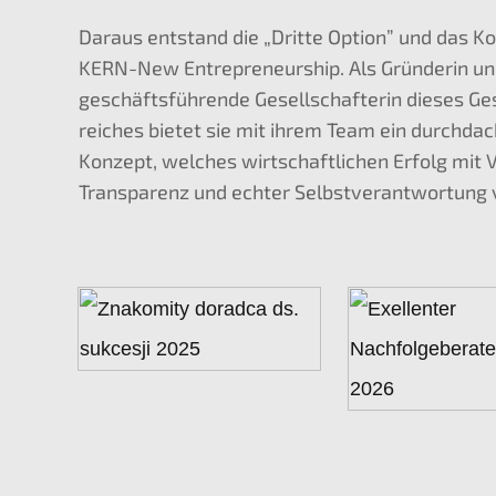
Daraus entstand die „Dritte Option” und das K
KERN-New Entre­pre­neur­ship. Als Gründe­rin u
geschäfts­füh­ren­de Gesell­schaf­te­rin dieses G
rei­ches bietet sie mit ihrem Team ein durch­dac
Konzept, welches wirtschaft­li­chen Erfolg mit V
Trans­pa­renz und echter Selbst­ver­ant­wor­tung