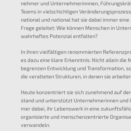
neh­mer und Unter­neh­me­rinn­nen, Führungs­krä
Teams in vielschich­ti­gen Verän­de­rungs­pro­zes­
na­tio­nal und natio­nal hat sie dabei immer eine 
Frage gelei­tet: Wie können Menschen in Unter­
wahrhaf­tes Poten­zi­al entfalten?
In ihren vielfäl­ti­gen renom­mier­ten Referenz­pr
es dazu eine klare Erkennt­nis: Nicht allein di
begren­zen Entwick­lung und Trans­for­ma­ti­on, 
die veral­te­ten Struk­tu­ren, in denen sie arbeite
Heute konzen­triert sie sich zuneh­mend auf den
stand und unter­stützt Unter­neh­me­rin­nen und
mer dabei, ihr Lebens­werk in eine zukunfts­fä­hi
or­ga­ni­sier­te und menschen­zen­trier­te Organi­sa­
verwandeln.