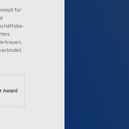
onzept für
nd
eschäfts­be­
h­tes
ertrau­en,
 verbindet.