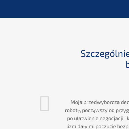
olecić
Szcze­gól­ni
Moja przedwy­bor­c­za de
robotę, począws­zy od przygo
­wy czasu bardzo
po ułatwie­nie negoc­ja­c­ji 
y, długo­trwały i
lizm dały mi poczu­cie bezp