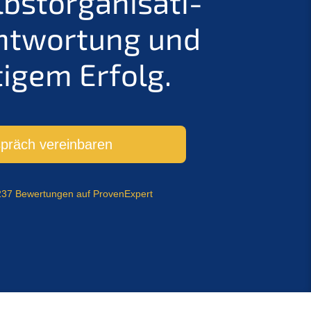
t­or­ga­ni­sa­ti­
nt­wor­tung und
i­gem Erfolg.
spräch vereinbaren
37 Bewer­tun­gen auf ProvenExpert