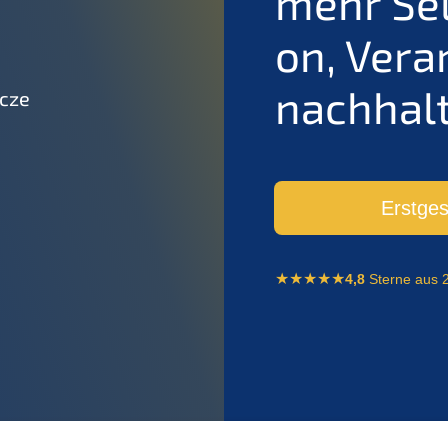
mehr Selbs
on, Vera
nachhal­t
wcze
Erstge­
4,8
Sterne aus 2