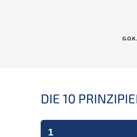
świad­c­ze­niu i
cić współpracę z
G.O.K.
DIE
10
PRINZIPI
1