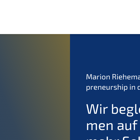
Marion Riehe­ma
pre­neur­ship i
Wir begl
men auf