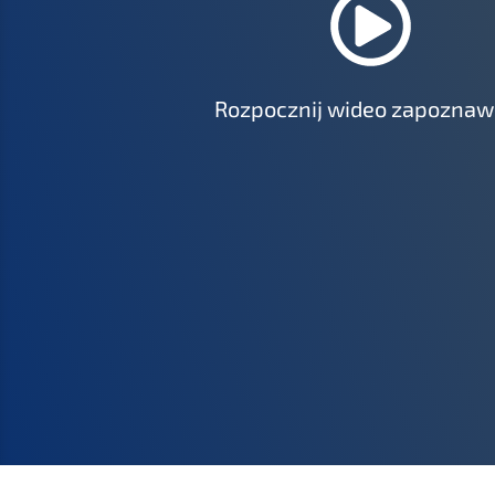
Rozpo­cz­nij wideo zapozna