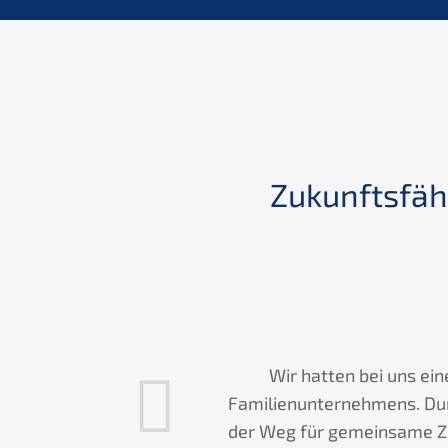
d of the
Zukunftsfähi
obably have
Wir hatten bei uns ein
 at our side in
Familienunternehmens. Dur
der Weg für gemeinsame Zie