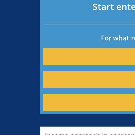
Start ent
For what r