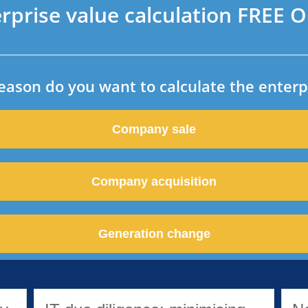
erprise value calculation FREE
eason do you want to calculate the enterp
Company sale
Company acquisition
Generation change