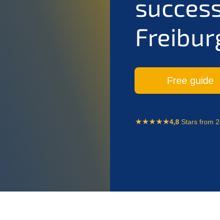
success
Freibur
Free guide
4,8
Stars from 2