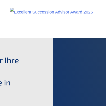
r Ihre
 in