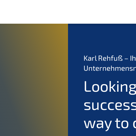
Karl Rehfuß – Ih
Unternehmensn
Looking
success
way to