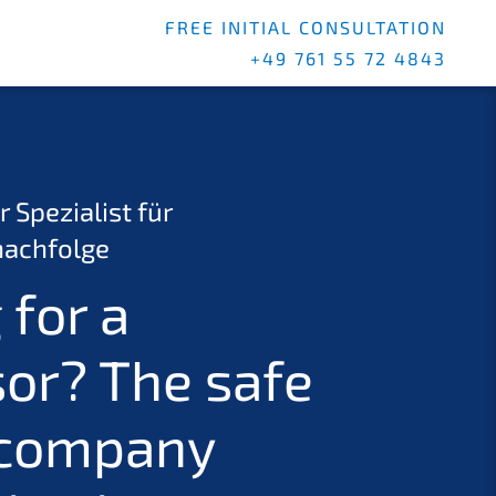
FREE INITIAL CONSULTATION
+49 761 55 72 4843
r Spezialist für
achfolge
 for a
or? The safe
 company