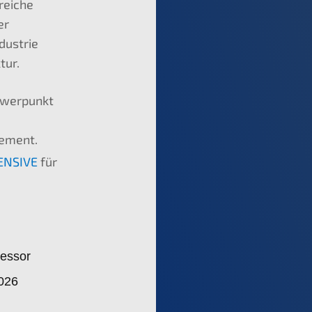
reiche
er
dustrie
tur.
hwerpunkt
gement.
ENSIVE
für