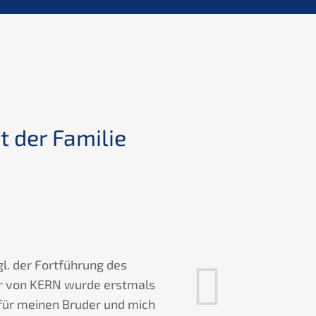
t der Familie
Mr R
gl. der Fortführung des
Mr. Rehfuß f
ir von KERN wurde erstmals
times during t
 für meinen Bruder und mich