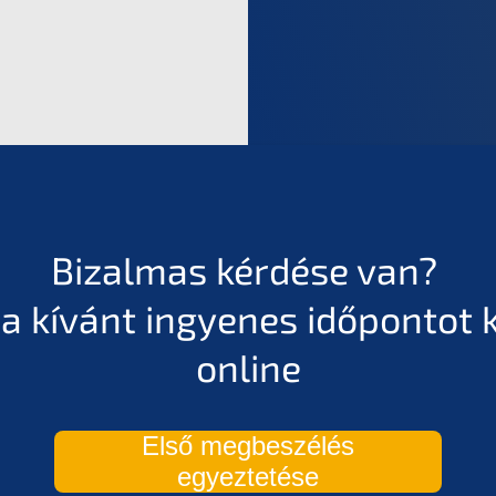
Bizalmas kérdése van?
e a kívánt ingyenes időpontot 
online
Első megbeszélés
egyeztetése