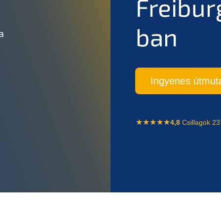
Freibur
ban
a
Ingyenes útmut
4,8
Csillagok 23