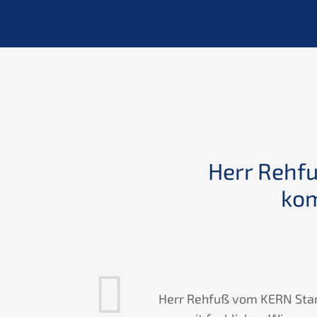
amilie
Herr Rehf
kom
ührung des
Herr Rehfuß vom KERN Stan