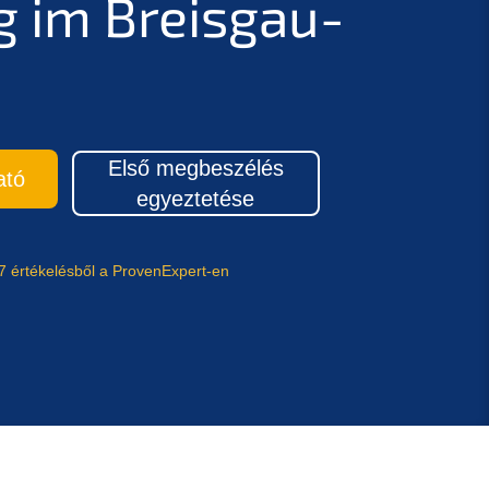
g im Breisgau-
Első megbeszélés
ató
egyeztetése
7 értékelésből a ProvenExpert-en