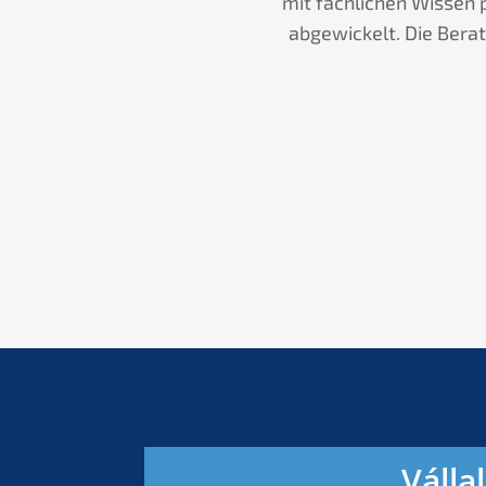
wurde erstmals
mit fachlichen Wissen 
Bruder und mich
abgewickelt. Die Bera
Válla