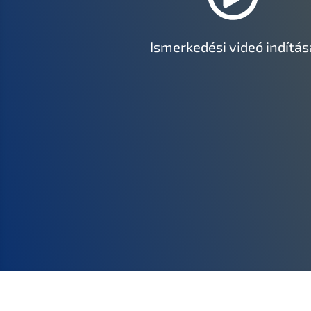
Ismerkedési videó indítás