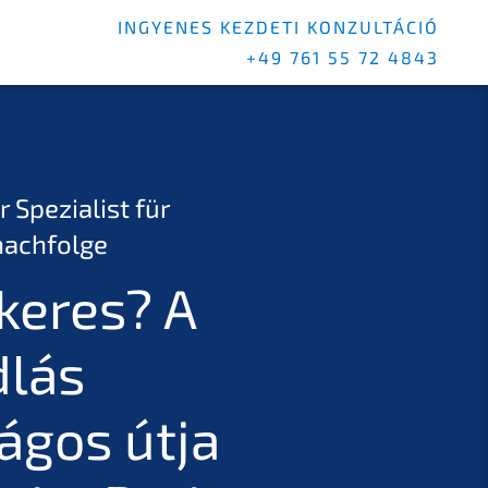
INGYENES KEZDETI KONZULTÁCIÓ
+49 761 55 72 4843
r Spezialist für
achfolge
keres? A
dlás
ágos útja