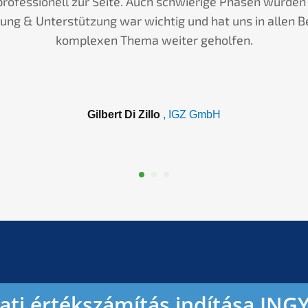
professionell zur Seite. Auch schwierige Phasen wurden 
tung & Unterstützung war wichtig und hat uns in allen B
komplexen Thema weiter geholfen.
Gilbert Di Zillo
, IGZ GmbH
lati értékszámítás indítása IN