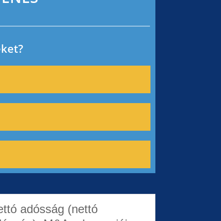
éket?
ttó adósság (nettó