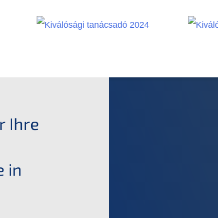
r Ihre
 in