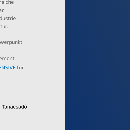
reiche
er
dustrie
tur.
hwerpunkt
gement.
ENSIVE
für