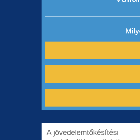
Mily
A jövedelemtőkésítési