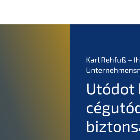
Karl Rehfuß – Ih
Unternehmensn
Utódot 
cégutó
biztons