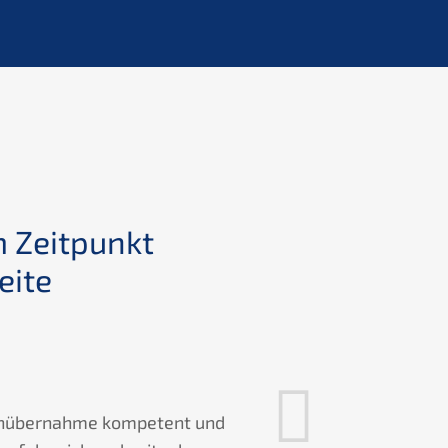
 Zeitpunkt
Ohne 
eite
menübernahme kompetent und
Ohne Karl Re