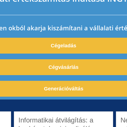
en okból akarja kiszámítani a vállalati ért
Cégeladás
Cégvásárlás
Generációváltás
Informatikai átvilágítás: a
Ne