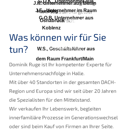
G.O.K., Unternehmer aus
Unternehmens langfristig
J.K. Unternehmer aus Berlin
,
Spezialdienstleistungen und
J.F. , Unternehmer im Raum
Hamburg
und substantiell gelöst
, Dienstleister mit
Handel und Dienstleistungen
Online-Handelshaus
G-O.B, Unternehmer aus
werden.
Osnabrück
, Handel und
eigenen Filialstandorten
Koblenz
, Händler und
technische Dienstleistungen
Was können wir für Sie
Dienstleister Hard- und
tun?
Softwarebereich
W.S., Geschäftsführer aus
dem Raum Frankfurt/Main
,
Dominik Ruge ist Ihr kompetenter Experte für
Entsorgungsdienstleister,
Unternehmensnachfolge in Halle.
Marktführer in einem
Mit über 40 Standorten in der gesamten DACH-
Nischensegment
Region und Europa sind wir seit über 20 Jahren
die Spezialisten für den Mittelstand.
Wir verkaufen Ihr Lebenswerk, begleiten
innerfamiliäre Prozesse im Generationswechsel
oder sind beim Kauf von Firmen an Ihrer Seite.