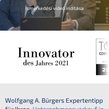
Ismerk­edé­si videó indítása
Wolfgang A. Bürgers Exper­ten­tipp
für Ihren
Unter­nehmens­verkauf in