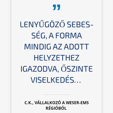
LENYŰ­GÖ­ZŐ SEBES­
SÉG, A FORMA
MINDIG AZ ADOTT
HELYZ­ETHEZ
IGAZOD­VA, ŐSZIN­TE
VISELKEDÉS…
C.K., VÁLLAL­KO­ZÓ A WESER-EMS
RÉGIÓBÓL