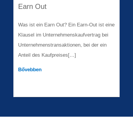
Earn Out
Was ist ein Earn Out? Ein Earn‑Out ist eine
Klausel im Unter­neh­mens­kauf­ver­trag bei
Unter­neh­mens­trans­ak­tio­nen, bei der ein
Anteil des Kaufpreises[…]
Bőveb­ben