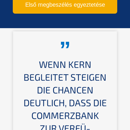
Első megbes­zé­lés egyeztetése
WENN
KERN
BEGLEI­TET STEIGEN
DIE CHANCEN
DEUTLICH, DASS DIE
COMMERZ­BANK
ZUR VERFÜ­