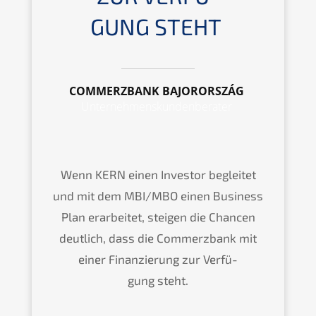
GUNG STEHT
COMMERZ­BANK BAJORORSZÁG
Unternehmenskundenberater
Wenn
KERN
einen Inves­tor beglei­tet
und mit dem
MBI
/
MBO
einen Business
Plan erarbei­tet, steigen die Chancen
deutlich, dass die Commerz­bank mit
einer Finan­zie­rung zur Verfü­
gung steht.