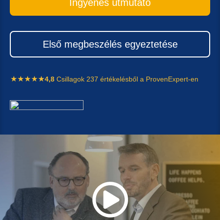
Ingyenes útmuta­tó
Első megbes­zé­lés egyeztetése
4,8
Csilla­gok 237 értékelés­ből a ProvenExpert-en