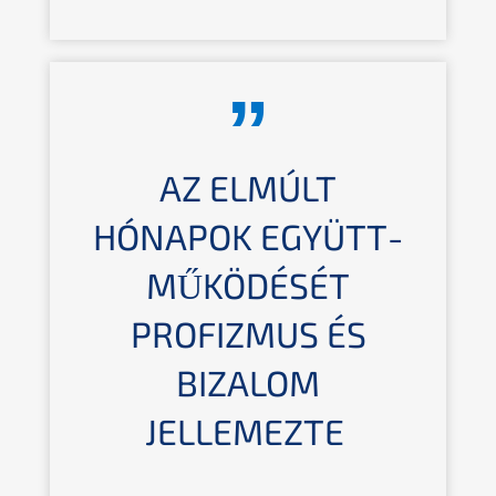
AZ ELMÚLT
HÓNAPOK EGYÜTT­
MŰ­KÖ­DÉ­SÉT
PROFIZ­MUS ÉS
BIZALOM
JELLEMEZTE