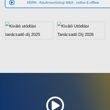
KERN
- Käufer­work­shop M
&
A - online
&
offline