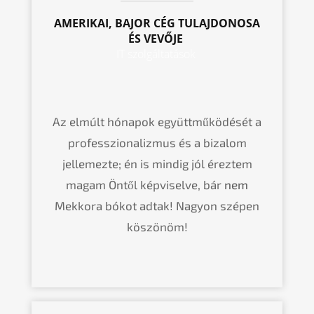
AMERI­KAI, BAJOR CÉG TULAJ­DO­NO­SA
ÉS VEVŐJE
IT
szolgáltatások
Az elmúlt hónapok együtt­mű­kö­dé­sét a
profess­zio­na­liz­mus és a bizalom
jelle­mez­te; én is mindig jól éreztem
magam Öntől képvi­sel­ve, bár
nem
Mekko­ra bókot adtak! Nagyon szépen
köszönöm!