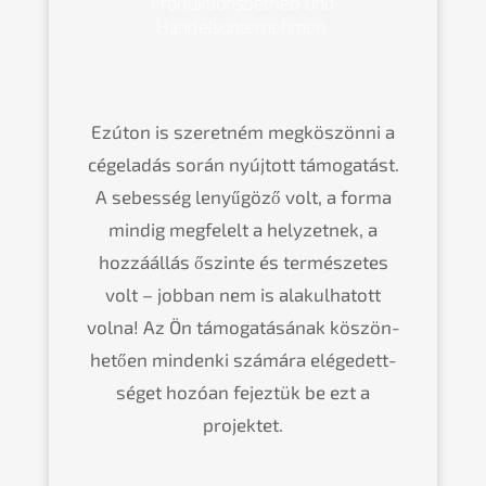
Produk­ti­ons­be­trieb und
Handelsunternehmen
Ezúton is szeret­ném megkös­zön­ni a
cégela­dás során nyújtott támoga­tást.
A sebes­ség lenyű­gö­ző volt, a forma
mindig megfelelt a helyzet­nek, a
hozzá­ál­lás őszin­te és termés­ze­tes
volt – jobban nem is alakul­ha­tott
volna! Az Ön támoga­tá­sá­nak köszön­
he­tően minden­ki számá­ra elége­dett­
sé­get hozóan fejez­tük be ezt a
projektet.