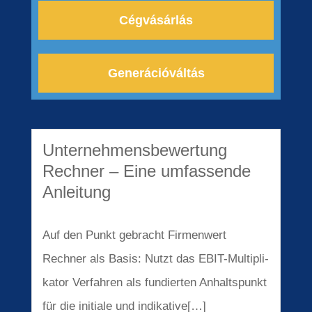
Cégvá­sár­lás
Generá­ció­vál­tás
Unter­neh­mens­be­wer­tung
Rechner – Eine umfas­sen­de
Anlei­tung
Auf den Punkt gebracht Firmen­wert
Rechner als Basis: Nutzt das EBIT-Multi­pli­
ka­tor Verfah­ren als fundier­ten Anhalts­punkt
für die initia­le und indikative[…]