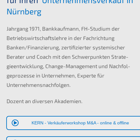
Nürnberg
Jahrgang 1971, Bankkauf­mann, FH-Studi­um der
Betriebs­wirt­schafts­leh­re in der Fachrich­tung
Banken/Finanzierung, zerti­fi­zier­ter syste­mi­scher
Berater und Coach mit den Schwer­punk­ten Strate­
gie­ent­wick­lung, Change-Manage­ment und Nachfol­
ge­pro­zes­se in Unter­neh­men, Exper­te für
Unternehmensnachfolgen.
Dozent an diver­sen Akademien.
KERN
- Verkäu­fer­work­shop M
&
A - online
&
offline