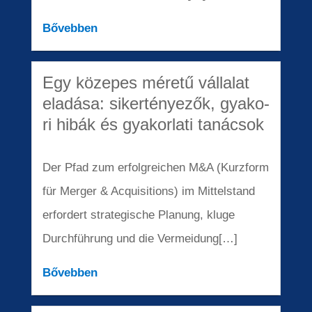
Bőveb­ben
Egy közepes méretű válla­lat
eladá­sa: siker­té­nye­zők, gyako­
ri hibák és gyakor­la­ti tanác­sok
Der Pfad zum erfolg­rei­chen M
&
A (Kurzform
für Merger
&
Acqui­si­ti­ons) im Mittel­stand
erfor­dert strate­gi­sche Planung, kluge
Durch­füh­rung und die Vermeidung[…]
Bőveb­ben