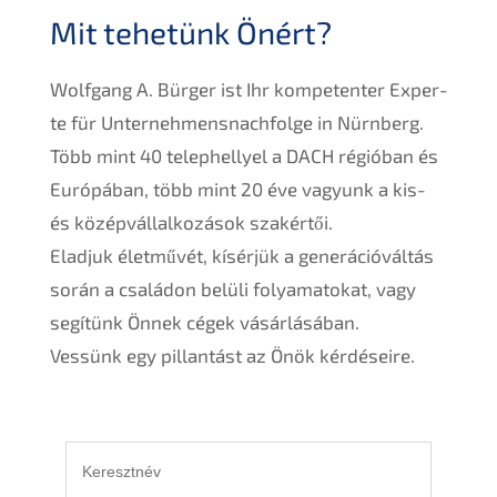
Mit tehetünk Önért?
Wolfgang A. Bürger ist Ihr kompe­ten­ter Exper­
te für Unternehmens­nachfolge in Nürnberg.
Több mint 40 teleph­el­lyel a
DACH
régió­ban és
Európá­ban, több mint 20 éve vagyunk a kis-
és közép­váll­al­ko­zá­sok szakértői.
Eladjuk életmű­vét, kísérjük a generá­ció­vál­tás
során a csalá­don belüli folyama­to­kat, vagy
segítünk Önnek cégek vásár­lá­sá­ban.
Vessünk egy pillan­tást az Önök kérdéseire.