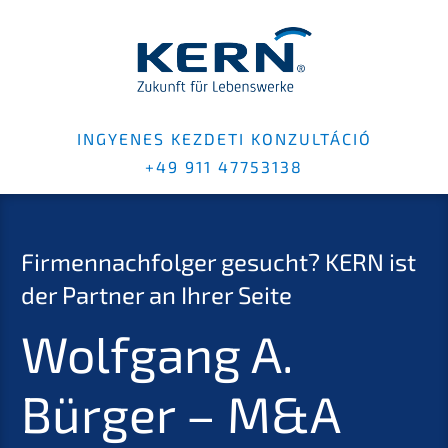
INGYENES KEZDE­TI KONZUL­TÁ­CIÓ
+49 911 47753138
Firmen­nach­fol­ger gesucht?
KERN
ist
der Partner an Ihrer Seite
Wolfgang A.
Bürger – M
&
A