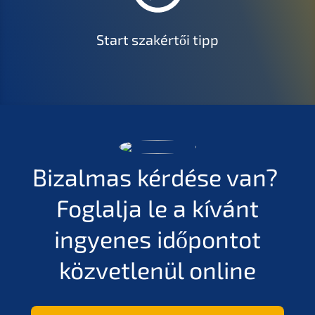
Start szakértői tipp
Bizal­mas kérdé­se van?
Foglal­ja le a kívánt
ingyenes időpon­tot
közvet­le­nül online