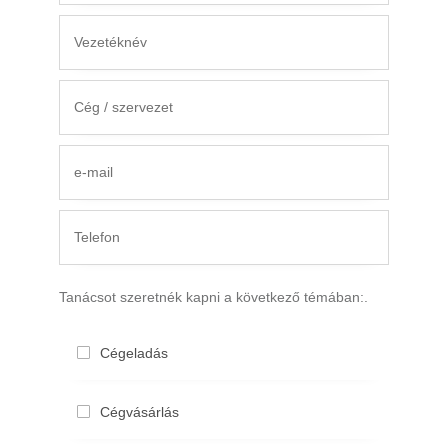
Tanác­sot szeret­nék kapni a követ­ke­ző témában:.
Cégela­dás
Cégvá­sár­lás