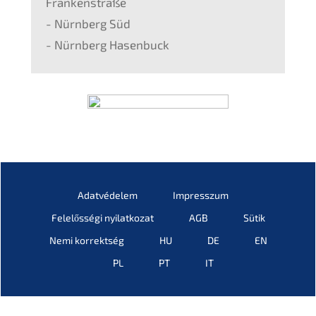
Franken­stra­ße
- Nürnberg Süd
- Nürnberg Hasenbuck
Adatvé­de­lem
Impress­z­um
Felelős­sé­gi nyilatkozat
AGB
Sütik
Nemi korrekt­ség
HU
DE
EN
PL
PT
IT