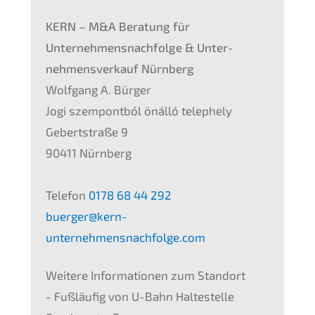
KERN
– M
&
A Beratung für
Unternehmens­nachfolge
&
Unter­
nehmens­verkauf Nürnberg
Wolfgang A. Bürger
Jogi szempontból önálló teleph­e­ly
Gebert­stra­ße 9
90411 Nürnberg
Telefon
0178 68 44 292
buerger@kern-
unternehmensnachfolge.com
Weite­re Infor­ma­tio­nen zum Stand­ort
- Fußläu­fig von U-Bahn Halte­stel­le