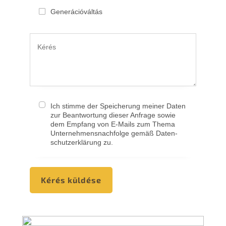
Generá­ció­vál­tás
Ich stimme der Speiche­rung meiner Daten
zur Beant­wor­tung dieser Anfra­ge sowie
dem Empfang von E-Mails zum Thema
Unternehmens­nachfolge gemäß Daten­
schutz­er­klä­rung zu.
Kérés küldé­se