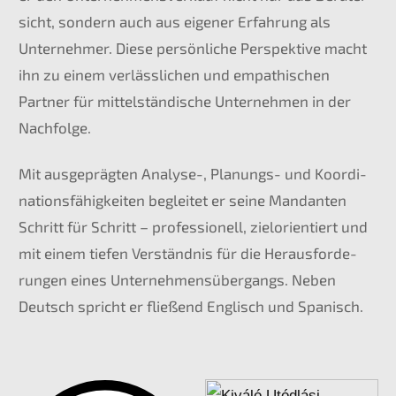
sicht, sondern auch aus eigener Erfah­rung als
Unter­neh­mer. Diese persön­li­che Perspek­ti­ve macht
ihn zu einem verläss­li­chen und empathi­schen
Partner für mittel­stän­di­sche Unter­neh­men in der
Nachfolge.
Mit ausge­präg­ten Analy­se-, Planungs- und Koordi­
na­ti­ons­fä­hig­kei­ten beglei­tet er seine Mandan­ten
Schritt für Schritt – profes­sio­nell, zielori­en­tiert und
mit einem tiefen Verständ­nis für die Heraus­for­de­
run­gen eines Unter­neh­mens­über­gangs. Neben
Deutsch spricht er fließend Englisch und Spanisch.