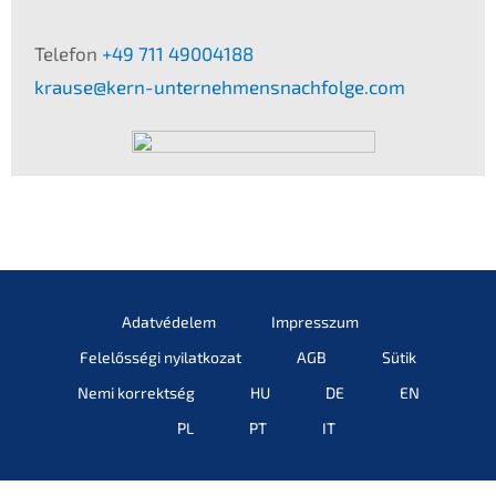
Telefon
+49 711 49004188
krause@kern-unternehmensnachfolge.com
Adatvé­de­lem
Impress­z­um
Felelős­sé­gi nyilatkozat
AGB
Sütik
Nemi korrekt­ség
HU
DE
EN
PL
PT
IT