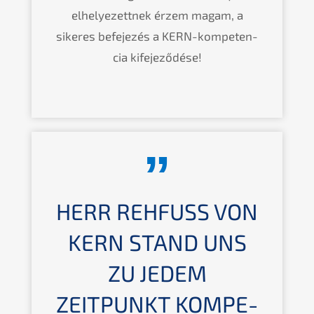
elhelye­zett­nek érzem magam, a
sikeres befeje­zés a KERN-kompe­ten­
cia kifejeződése!
HERR REHFUSS VON
KERN
STAND UNS
ZU JEDEM
ZEITPUNKT KOMPE­