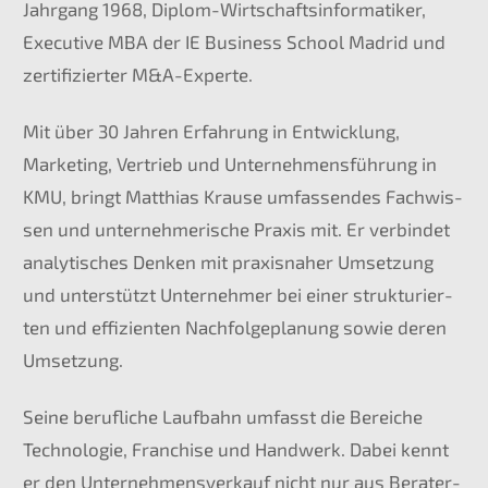
Jahrgang 1968, Diplom-Wirtschafts­in­for­ma­ti­ker,
Execu­ti­ve
MBA
der
IE
Business School Madrid und
zerti­fi­zier­ter M
&
A-Experte.
Mit über 30 Jahren Erfah­rung in Entwick­lung,
Marke­ting, Vertrieb und Unter­neh­mens­füh­rung in
KMU
, bringt Matthi­as Krause umfas­sen­des Fachwis­
sen und unter­neh­me­ri­sche Praxis mit. Er verbin­det
analy­ti­sches Denken mit praxis­na­her Umset­zung
und unter­stützt Unter­neh­mer bei einer struk­tu­rier­
ten und effizi­en­ten Nachfol­ge­pla­nung sowie deren
Umsetzung.
Seine beruf­li­che Laufbahn umfasst die Berei­che
Techno­lo­gie, Franchise und Handwerk. Dabei kennt
er den Unter­nehmens­verkauf nicht nur aus Berater­