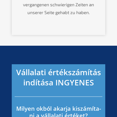
vergan­ge­nen schwie­ri­gen Zeiten an
unserer Seite gehabt zu haben.
Vállala­ti értéks­zá­mí­tás
indítá­sa
INGYENES
Milyen okból akarja kiszá­mí­ta­
ni a vállala­ti értéket?