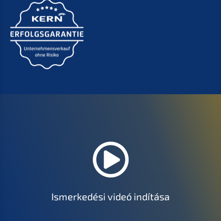
Ismerk­edé­si videó indítása