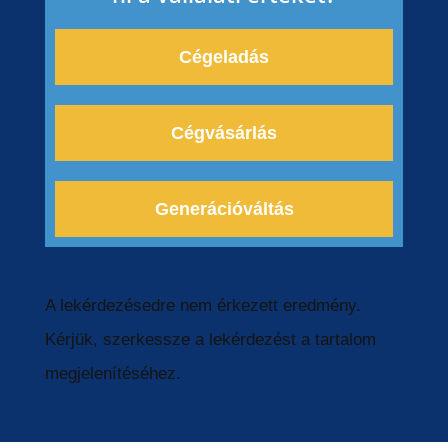
Cégela­dás
Cégvá­sár­lás
Generá­ció­vál­tás
A lekérde­zé­sed­re nem érkezett eredmé­ny.
Kérjük, szerkess­ze a lekérde­zést a tarta­lom
megjelenítéséhez.