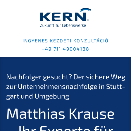
INGYENES KEZDE­TI KONZUL­TÁ­CIÓ
+49 711 49004188
Nachfol­ger gesucht? Der siche­re Weg
zur Unternehmens­nachfolge in Stutt­
gart und Umgebung
Matthi­as Krause
– Ihr Exper­te für