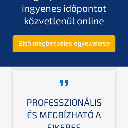
ingyenes időpon­tot
közvet­le­nül online
Első megbes­zé­lés egyeztetése
PROFESS­ZIONÁ­LIS
ÉS MEGBÍZ­HA­TÓ A
SIKERES