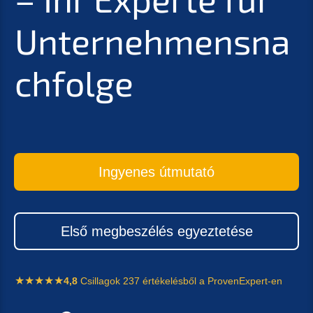
Unternehmensna
chfolge
Ingyenes útmuta­tó
Első megbes­zé­lés egyeztetése
4,8
Csilla­gok 237 értékelés­ből a ProvenExpert-en