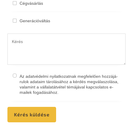
Cégvá­sár­lás
Generá­ció­vál­tás
Az adatvé­del­mi nyilat­ko­zat­nak megfelelően hozzá­já­
ru­lok adata­im tárolá­sá­hoz a kérdés megvá­las­zolá­sa,
valami­nt a vállala­tát­vé­tel témájá­val kapcso­la­tos e-
mailek fogadásához.
Kérés küldé­se