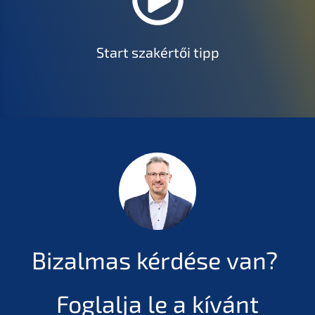
Start szakértői tipp
Bizal­mas kérdé­se van?
Foglal­ja le a kívánt