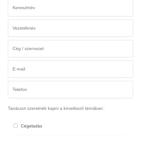
Tanác­sot szeret­nék kapni a követ­ke­ző témában:.
Cégela­dás