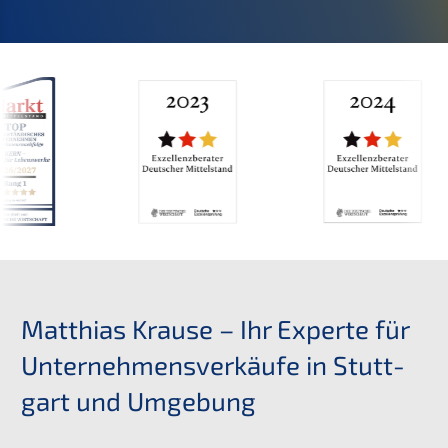
Matthi­as Krause – Ihr Exper­te für
Unter­neh­mens­ver­käu­fe in Stutt­
gart und Umgebung