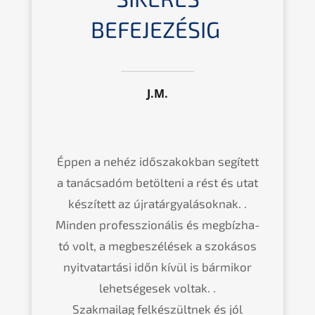
BEFEJEZÉSIG
J.M.
Éppen a nehéz idősza­kok­ban segített
a tanác­sa­dóm betöl­te­ni a rést és utat
készí­tett az újratár­gyalá­so­knak. .
Minden profess­zioná­lis és megbíz­ha­
tó volt, a megbes­zé­lé­sek a szoká­sos
nyitvat­ar­tá­si időn kívül is bármi­kor
lehetsé­ge­sek voltak. .
Szakmai­lag felkés­zült­nek és jól