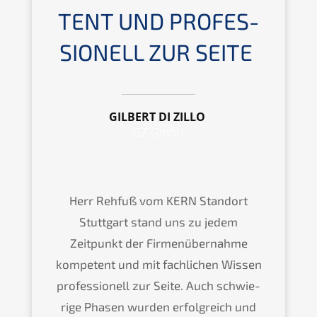
TENT UND PROFES­
SIO­NELL ZUR SEITE
GILBERT DI ZILLO
IGZ
GmbH
Herr Rehfuß vom
KERN
Stand­ort
Stutt­gart stand uns zu jedem
Zeitpunkt der Firmen­über­nah­me
kompe­tent und mit fachli­chen Wissen
profes­sio­nell zur Seite. Auch schwie­
ri­ge Phasen wurden erfolg­reich und