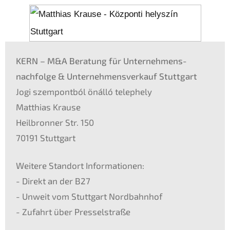
KERN
– M
&
A Beratung für Unternehmens­
nachfolge
&
Unter­nehmens­verkauf Stutt­gart
Jogi szempontból önálló teleph­e­ly
Matthi­as Krause
Heilbron­ner Str. 150
70191 Stutt­gart
Weite­re Stand­ort Infor­ma­tio­nen:
- Direkt an der
B27
- Unweit vom Stutt­gart Nordbahn­hof
- Zufahrt über Presselstraße