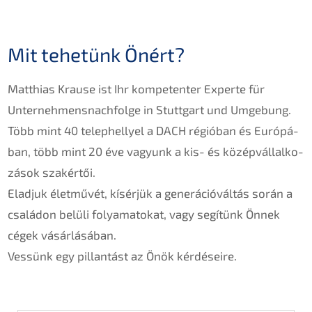
Mit tehetünk Önért?
Matthi­as Krause ist Ihr kompe­ten­ter Exper­te für
Unternehmens­nachfolge in Stutt­gart und Umgebung.
Több mint 40 teleph­el­lyel a
DACH
régió­ban és Európá­
ban, több mint 20 éve vagyunk a kis- és közép­váll­al­ko­
zá­sok szakértői.
Eladjuk életmű­vét, kísérjük a generá­ció­vál­tás során a
csalá­don belüli folyama­to­kat, vagy segítünk Önnek
cégek vásár­lá­sá­ban.
Vessünk egy pillan­tást az Önök kérdéseire.