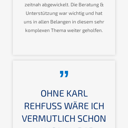
zeitnah abgewi­ckelt. Die Beratung
&
Unter­stüt­zung war wichtig und hat
uns in allen Belan­gen in diesem sehr
komple­xen Thema weiter geholfen.
OHNE KARL
REHFUSS WÄRE ICH V
ERMUT­LICH SCHON L