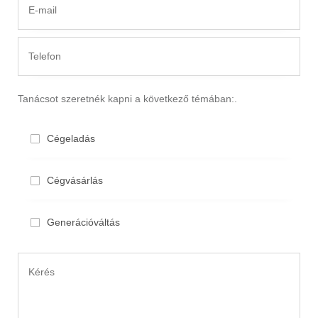
Tanácsot szeretnék kapni a következő témában:.
Cégeladás
Cégvásárlás
Generációváltás