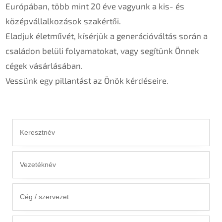
Európában, több mint 20 éve vagyunk a kis- és
középvállalkozások szakértői.
Eladjuk életművét, kísérjük a generációváltás során a
családon belüli folyamatokat, vagy segítünk Önnek
cégek vásárlásában.
Vessünk egy pillantást az Önök kérdéseire.