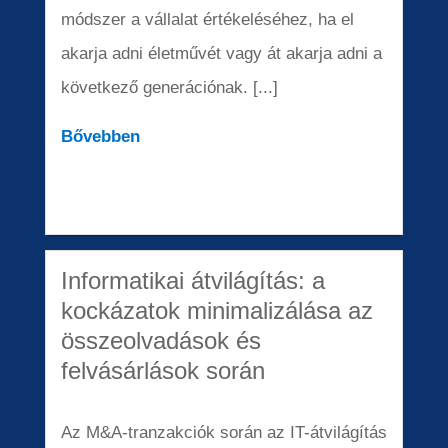
módszer a vállalat értékeléséhez, ha el
akarja adni életművét vagy át akarja adni a
következő generációnak. [...]
Bővebben
Informatikai átvilágítás: a
kockázatok minimalizálása az
összeolvadások és
felvásárlások során
Az M&A-tranzakciók során az IT-átvilágítás