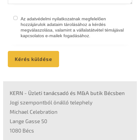
Az adatvédelmi nyilatkozatnak megfelelően
hozzájárulok adataim tárolásához a kérdés
megválaszolása, valamint a vállalatátvétel témájával
kapcsolatos e-mailek fogadásához.
Kérés küldése
KERN - Üzleti tanácsadó és M&A butik Bécsben
Jogi szempontból önálló telephely
Michael Celebration
Lange Gasse 50
1080 Bécs