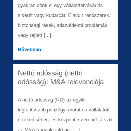
gyakran dönti el egy vállalatfelvásárlás
sikerét vagy kudarcát. Elavult rendszerek,
biztonsági rések, adatvédelmi problémák
vagy rejtett [...]
Bővebben
Nettó adósság (nettó
adósság): M&A relevanciája
A nettó adósság (ND) az egyik
legfontosabb pénzügyi mutató a vállalatok
értékelésében, és központi szerepet játszik
az M&A tranzakciókban. [...]