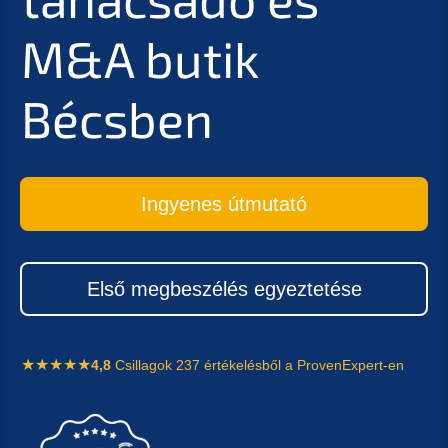
M&A butik
Bécsben
Ingyenes útmutató
Első megbeszélés egyeztetése
4,8
Csillagok 237 értékelésből a ProvenExpert-en