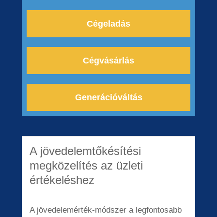
Cégeladás
Cégvásárlás
Generációváltás
A jövedelemtőkésítési
megközelítés az üzleti
értékeléshez
A jövedelemérték-módszer a legfontosabb