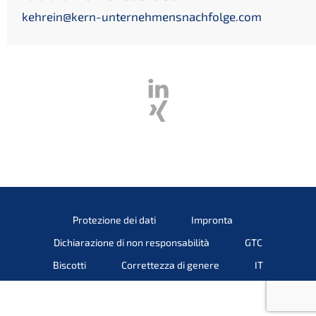
kehrein@kern-unternehmensnachfolge.com
Protezione dei dati
Impronta
Dichiarazione di non responsabilità
GTC
Biscotti
Correttezza di genere
IT
DE
EN
PL
HU
PT