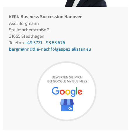
Business Succes­si­on Hanover
KERN
Axel Bergmann
Stell­ma­cher­stra­ße 2
31655 Stadt­ha­gen
Telefon
+49 5721 - 93 83 676
bergmann@die-nachfolgespezialisten.eu