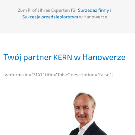
Zum Profil Ihres Exper­ten für
Sprze­daż firmy
i
Sukces­ja przedsię­bi­orst­wa
w Hanowerze
Twój partner
w Hanowerze
KERN
[wpforms id=“3147″ title=“false“ description=“false“]