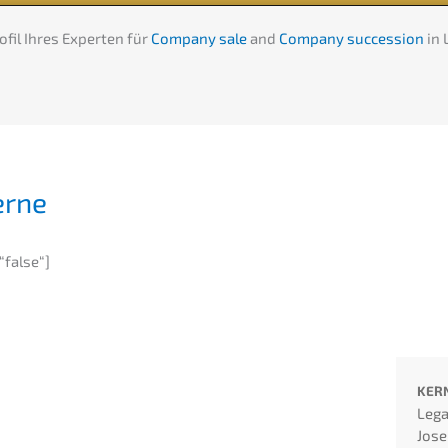
fil Ihres Exper­ten für
Compa­ny sale
and
Compa­ny succes­si­on
in 
erne
“false“]
KER
Lega
Jose