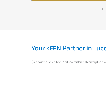
Zum Pro
Your
Partner in Luc
KERN
[wpforms id=“3220″ title=“false“ description=