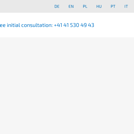
DE
EN
PL
HU
PT
IT
ee initi­al consul­ta­ti­on:
+41 41 530 49 43