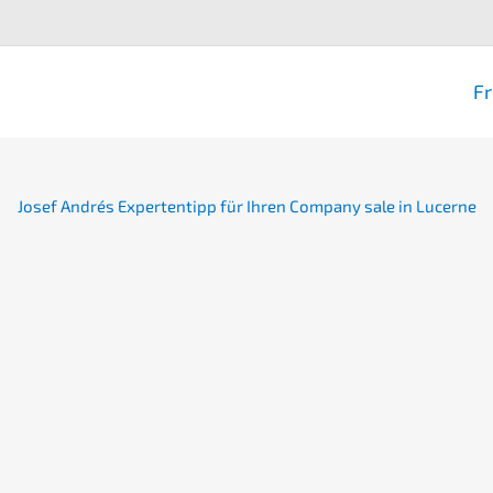
Fr
Josef Andrés Exper­ten­tipp für Ihren
Compa­ny sale
in Lucerne