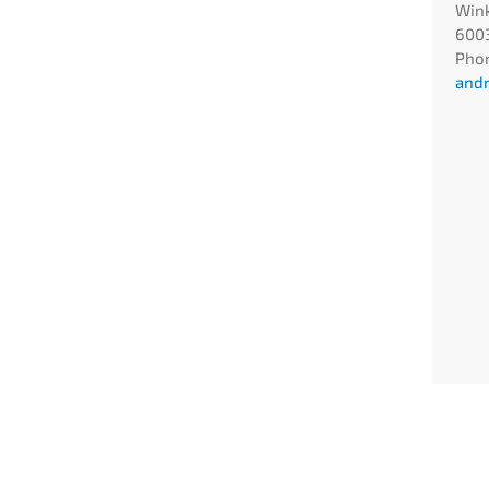
Wink
6003
Pho
andr