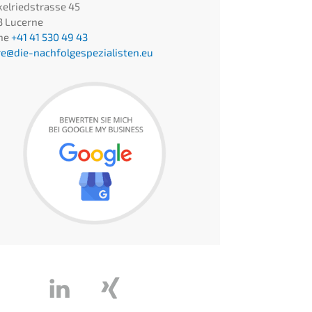
el­ried­stras­se 45
 Lucer­ne
ne
+41 41 530 49 43
e@die-nachfolgespezialisten.eu