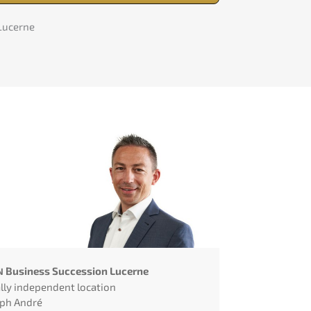
Lucerne
Business Succes­si­on Lucer­ne
N
l­ly indepen­dent locati­on
ph André