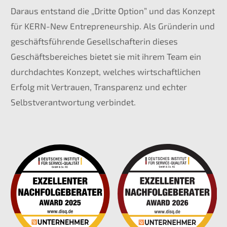
Daraus entstand die „Dritte Option” und das Konzept
für KERN-New Entre­pre­neur­ship. Als Gründe­rin und
geschäfts­füh­ren­de Gesell­schaf­te­rin dieses
Geschäfts­be­rei­ches bietet sie mit ihrem Team ein
durch­dach­tes Konzept, welches wirtschaft­li­chen
Erfolg mit Vertrau­en, Trans­pa­renz und echter
Selbst­ver­ant­wor­tung verbindet.