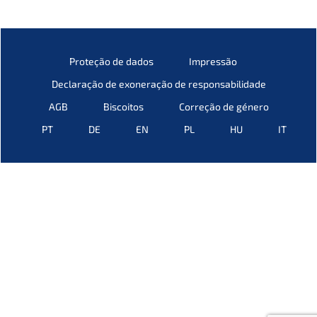
Prote­ção de dados
Impres­são
Decla­ra­ção de exonera­ção de responsabilidade
AGB
Bisco­i­tos
Corre­ção de género
PT
DE
EN
PL
HU
IT