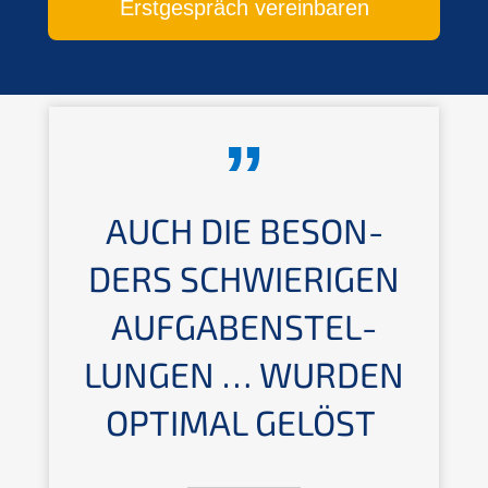
Erstge­spräch vereinbaren
AUCH DIE BESON­
DERS SCHWIE­RI­GEN
AUFGA­BEN­STEL­
LUN­GEN … WURDEN
OPTIMAL GELÖST