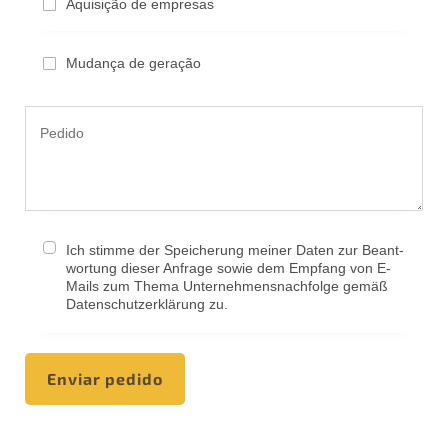
Aquisi­ção de empresas
Mudan­ça de geração
Ich stimme der Speiche­rung meiner Daten zur Beant­
wor­tung dieser Anfra­ge sowie dem Empfang von E-
Mails zum Thema Unternehmens­nachfolge gemäß
Daten­schutz­er­klä­rung zu.
Enviar pedido