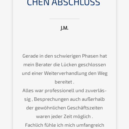
CHEN ABSCHLUSS
J.M.
Gerade in den schwie­ri­gen Phasen hat
mein Berater die Lücken geschlos­sen
und einer Weiter­ver­hand­lung den Weg
berei­tet .
Alles war profes­sio­nell und zuver­läs­
sig , Bespre­chun­gen auch außer­halb
der gewöhn­li­chen Geschäfts­zei­ten
waren jeder Zeit möglich .
Fachlich fühle ich mich umfang­reich