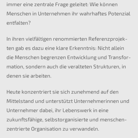
immer eine zentra­le Frage gelei­tet: Wie können
Menschen in Unter­neh­men ihr wahrhaf­tes Poten­zi­al
entfalten?
In ihren vielfäl­ti­gen renom­mier­ten Referenz­pro­jek­
ten gab es dazu eine klare Erkennt­nis: Nicht allein
die Menschen begren­zen Entwick­lung und Trans­for­
ma­ti­on, sondern auch die veral­te­ten Struk­tu­ren, in
denen sie arbeiten.
Heute konzen­triert sie sich zuneh­mend auf den
Mittel­stand und unter­stützt Unter­neh­me­rin­nen und
Unter­neh­mer dabei, ihr Lebens­werk in eine
zukunfts­fä­hi­ge, selbst­or­ga­ni­sier­te und menschen­
zen­trier­te Organi­sa­ti­on zu verwandeln.