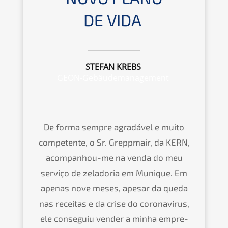
DE VIDA
STEFAN KREBS
GEON-Gebäudemanagement
De forma sempre agradá­vel e muito
compe­ten­te, o Sr. Grepp­mair, da
KERN
,
acomp­an­hou-me na venda do meu
servi­ço de zelado­ria em Munique. Em
apenas nove meses, apesar da queda
nas receitas e da crise do corona­ví­rus,
ele conse­guiu vender a minha empre­