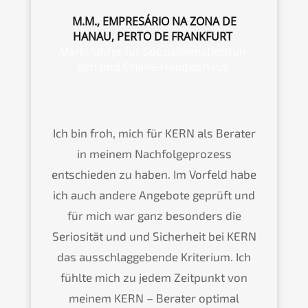
M.M., EMPRESÁ­RIO NA ZONA DE
HANAU, PERTO DE FRANKFURT
Markt­füh­rer für Spezi­al­dienst­leis­tun­
gen und Online-Handelshaus
Ich bin froh, mich für
KERN
als Berater
in meinem Nachfol­ge­pro­zess
entschie­den zu haben. Im Vorfeld habe
ich auch andere Angebo­te geprüft und
für mich war ganz beson­ders die
Serio­si­tät und und Sicher­heit bei
KERN
das ausschlag­ge­ben­de Krite­ri­um. Ich
fühlte mich zu jedem Zeitpunkt von
meinem
KERN
– Berater optimal