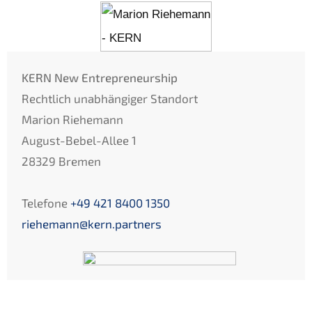
KERN
New Entre­pre­neur­ship
Recht­lich unabhän­gi­ger Stand­ort
Marion Riehe­mann
August-Bebel-Allee 1
28329 Bremen
Telefo­ne
+49 421 8400 1350
riehemann@kern.partners