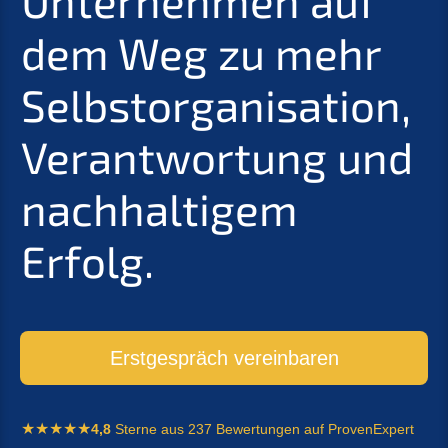
Unter­neh­men auf
dem Weg zu mehr
Selbst­or­ga­ni­sa­ti­on,
Verant­wor­tung und
nachhal­ti­gem
Erfolg.
Erstge­spräch vereinbaren
4,8
Sterne aus 237 Bewer­tun­gen auf ProvenExpert