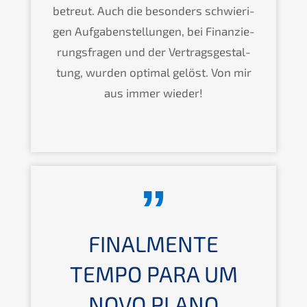
betreut. Auch die beson­ders schwie­ri­
gen Aufga­ben­stel­lun­gen, bei Finan­zie­
rungs­fra­gen und der Vertrags­ge­stal­
tung, wurden optimal gelöst. Von mir
aus immer wieder!
FINAL­MEN­TE
TEMPO PARA UM
NOVO PLANO