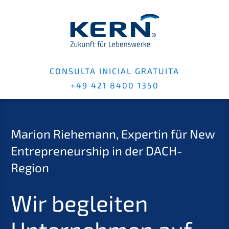
CONSUL­TA INICIAL GRATUI­TA
+49 421 8400 1350
Marion Riehe­mann, Exper­tin für New
Entre­pre­neur­ship in der DACH-
Region
Wir beglei­ten