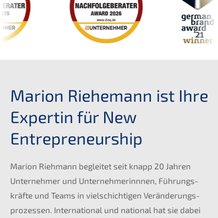
Marion Riehe­mann ist Ihre
Exper­tin für New
Entrepreneurship
Marion Riehmann beglei­tet seit knapp 20 Jahren
Unter­neh­mer und Unter­neh­me­rinn­nen, Führungs­
kräf­te und Teams in vielschich­ti­gen Verän­de­rungs­
pro­zes­sen. Inter­na­tio­nal und natio­nal hat sie dabei