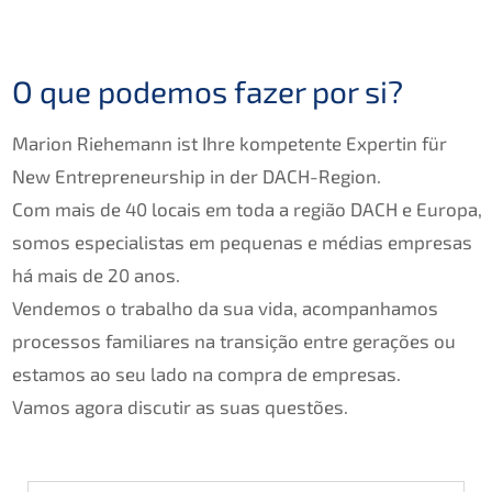
O que podemos fazer por si?
Marion Riehe­mann ist Ihre kompe­ten­te Exper­tin für
New Entre­pre­neur­ship in der DACH-Region.
Com mais de 40 locais em toda a região
DACH
e Europa,
somos especia­lis­tas em peque­nas e médias empre­sas
há mais de 20 anos.
Vende­mos o trabal­ho da sua vida, acomp­an­ha­mos
proces­sos familia­res na transi­ção entre gerações ou
estamos ao seu lado na compra de empre­sas.
Vamos agora discut­ir as suas questões.