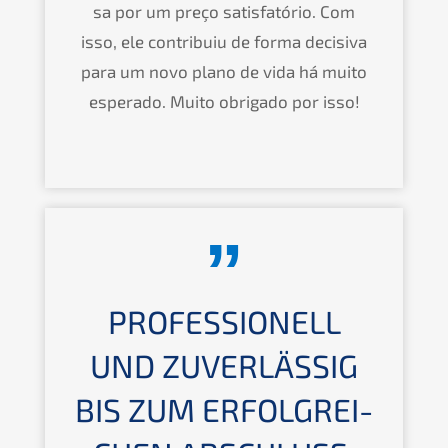
sa por um preço satis­fa­tório. Com
isso, ele contri­buiu de forma decisi­va
para um novo plano de vida há muito
espera­do. Muito obriga­do por isso!
PROFES­SIO­NELL
UND ZUVER­LÄS­SIG
BIS ZUM ERFOLG­REI­