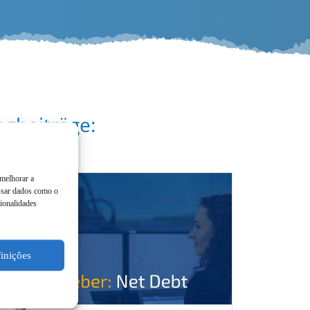
ogbeiträge:
 melhorar a
es­sar dados como o
o­nal­ida­des
finições