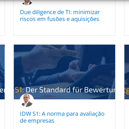
Due diligence de
TI
: minimi­zar
riscos em fusões e aquisições
IDW
S1
: A norma para avalia­ção
de empresas