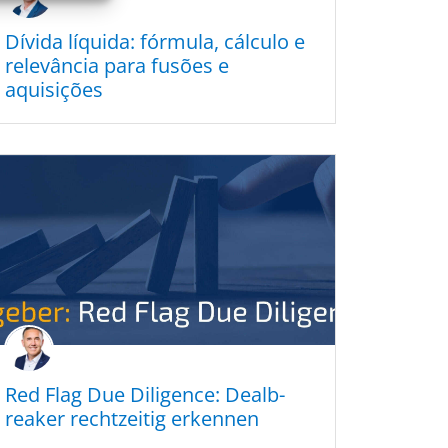
Dívida líqui­da: fórmu­la, cálcu­lo e
relevân­cia para fusões e
aquisições
Red Flag Due Diligence: Dealb­
rea­k­er recht­zei­tig erkennen