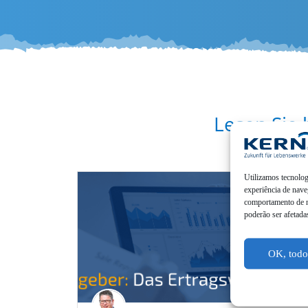
Lesen Sie 
Utiliz­a­mos tecno­l
experiên­cia de nave
compor­ta­men­to de n
poderão ser afetada
OK, todos