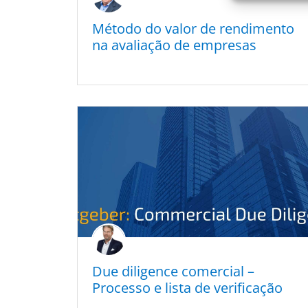
Método do valor de rendi­men­to
na avalia­ção de empresas
Due diligence comer­cial –
Proces­so e lista de verificação