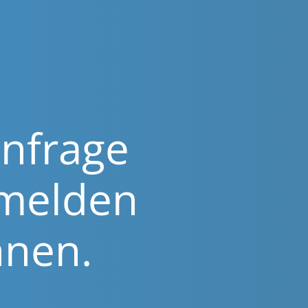
­fra­ge
 melden
hnen.