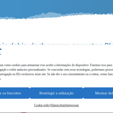
bis dahin doch unsere neues­ten Bl
o­gi­as como cookies para armaze­nar e/ou aceder a infor­ma­ções do dispo­si­tivo. Fazemos isso para
ga­ção e exibir anúnci­os perso­na­liz­ados. Se concordar com essas tecno­lo­gi­as, podere­mos proc
avega­ção ou IDs exclu­si­v­os neste site. Se não der o seu consen­ti­men­to ou o retirar, certas funci
s.
 os biscoitos
Restringir a utilização
Mostrar de
Cookie policy
Datenschutz
Impressum