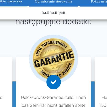
kie ciasteczka
Ograniczenie stosowania
Pokaż ust
nict­wem w semina­ri­um otrzy
{tytuł}
{tytuł}
{tytuł}
nastę­pu­jące dodatki:
do
Geld-zurück-Garan­tie, falls Ihnen
Eks
das Seminar nicht gefal­len sollte
150 