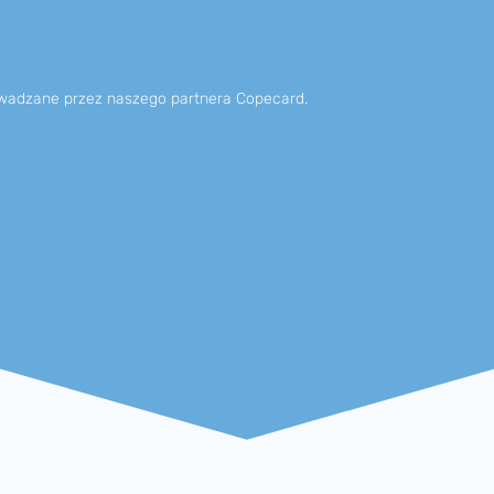
­wad­za­ne przez nasze­go partne­ra Copecard.