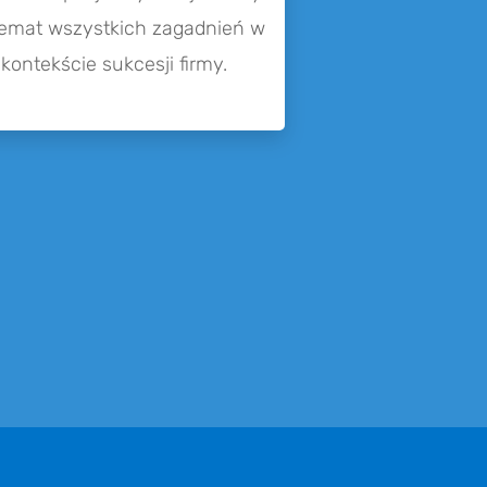
emat wszyst­kich zagad­nień w
kontekście sukces­ji firmy.