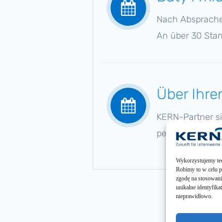
Nach Abspra­che 
An über 30 Stan
Über Ihre
KERN-Partner si
persön­li­chen 
Wykor­zys­tu­je­my te
Robimy to w celu pop
zgodę na stoso­wa­ni
unikal­ne identy­fi­k
nieprawidłowo.