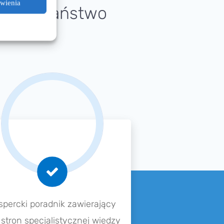
awienia
­ma­ją Państ­wo
per­cki porad­nik zawie­ra­ją­cy
stron specja­lis­ty­cz­nej wiedzy