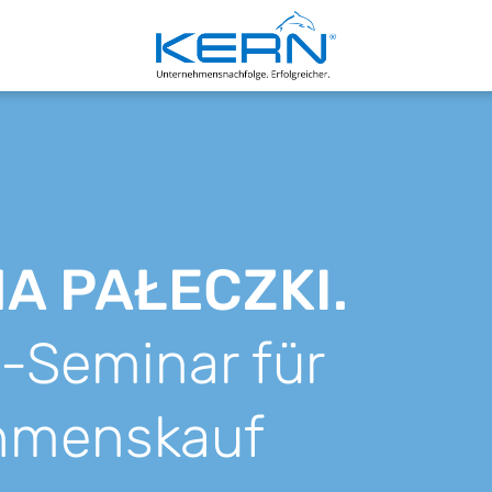
NA
PAŁECZKI
.
e-Seminar für
hmenskauf