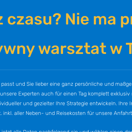
z czasu? Nie ma p
yw­ny warsz­tat 
 passt und Sie lieber eine ganz persön­li­che und maßge­s
sere Exper­ten auch für einen Tag komplett exklu­siv 
du­el­ler und geziel­ter Ihre Strate­gie entwi­ckeln. Ihre In
. inkl. aller Neben- und Reise­kos­ten für unsere Anfah