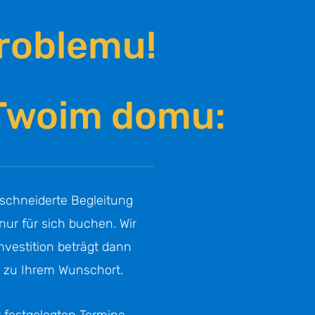
roblemu!
w Twoim domu:
chnei­der­te Beglei­tung
nur für sich buchen. Wir
ves­ti­ti­on beträgt dann
rt zu Ihrem Wunschort.