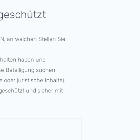
 geschützt
RN
, an welchen Stellen Sie
gehal­ten haben und
ne Betei­li­gung suchen
der juris­ti­sche Inhalte).
 geschützt und sicher mit