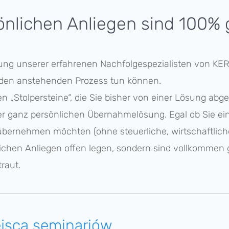
ön­li­chen Anlie­gen sind 100%
­tung unserer erfah­re­nen Nachfolge­spezialisten von
KE
 den anste­hen­den Prozess tun können.
enen „Stolper­stei­ne“, die Sie bisher von einer Lösung ab
hrer ganz persön­li­chen Übernah­me­lö­sung. Egal ob Sie ei
erneh­men möchten (ohne steuer­li­che, wirtschaft­li­che o
i­chen Anlie­gen offen legen, sondern sind vollkom­men
raut.
ejs­ca seminariów