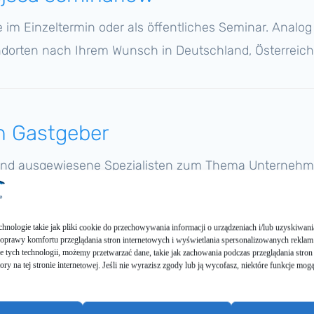
im Einzel­ter­min oder als öffent­li­ches Seminar. Analog 
d­or­ten nach Ihrem Wunsch in Deutsch­land, Öster­reic
n Gastgeber
nd ausge­wie­se­ne Spezia­lis­ten zum Thema Unternehm
Coaches im Seminar “Mein Stabwechsel”.
chno­lo­gie takie jak pliki cookie do przecho­wy­wa­nia infor­mac­ji o urząd­ze­niach i/lub uzyski­wa­n
ra­wy komfor­tu przeglą­da­nia stron inter­neto­wych i wyświet­la­nia sperso­na­lizowanych reklam
e tych techno­lo­gii, możemy przet­warzać dane, takie jak zacho­wa­nia podcz­as przeglą­da­nia stron
a­to­ry na tej stronie inter­neto­wej. Jeśli nie wyrazi­sz zgody lub ją wycofasz, niektó­re funkc­je mog
Twój cenny czas jest dobrze zainwestowany