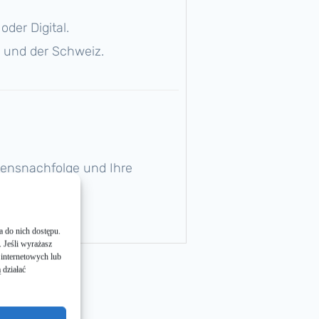
oder Digital.
h und der Schweiz.
ens­nachfolge und Ihre
ia do nich dostę­pu.
. Jeśli wyrażasz
 inter­neto­wych lub
ą działać