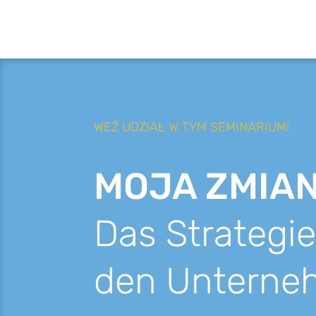
WEŹ
UDZIAŁ
W
TYM
SEMINARIUM
!
MOJA
ZMIA
Das Strate­gi
den Unterne