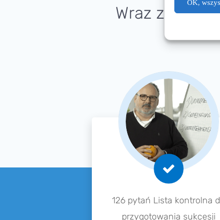
OK, wszyst
Wraz z uczest­
126 pytań Lista kontrol­na 
przygo­to­wa­nia sukces­ji