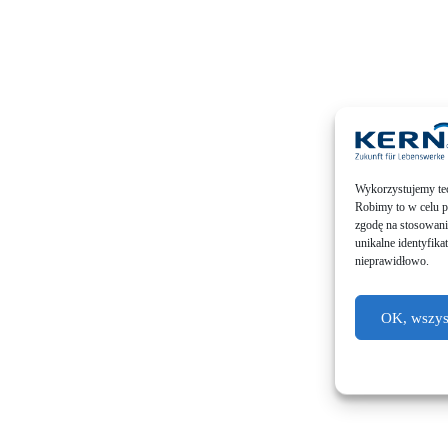
Wykor­zys­tu­je­my te
Robimy to w celu pop
zgodę na stoso­wa­ni
unikal­ne identy­fi­k
nieprawidłowo.
OK, wszyst