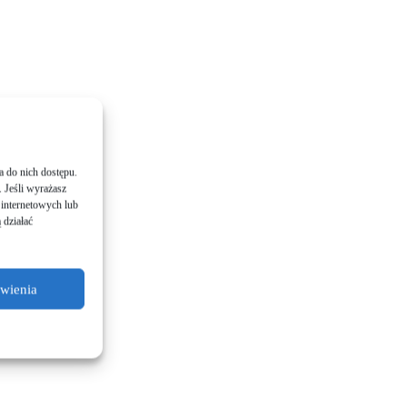
ia do nich dostę­pu.
. Jeśli wyrażasz
 inter­neto­wych lub
ą działać
awienia