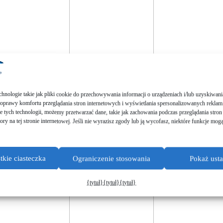
chno­lo­gie takie jak pliki cookie do przecho­wy­wa­nia infor­mac­ji o urząd­ze­niach i/lub uzyski­wa­n
ra­wy komfor­tu przeglą­da­nia stron inter­neto­wych i wyświet­la­nia sperso­na­lizowanych reklam
e tych techno­lo­gii, możemy przet­warzać dane, takie jak zacho­wa­nia podcz­as przeglą­da­nia stron
a­to­ry na tej stronie inter­neto­wej. Jeśli nie wyrazi­sz zgody lub ją wycofasz, niektó­re funkc­je mog
kie ciasteczka
Ograniczenie stosowania
Pokaż ust
{tytuł}
{tytuł}
{tytuł}