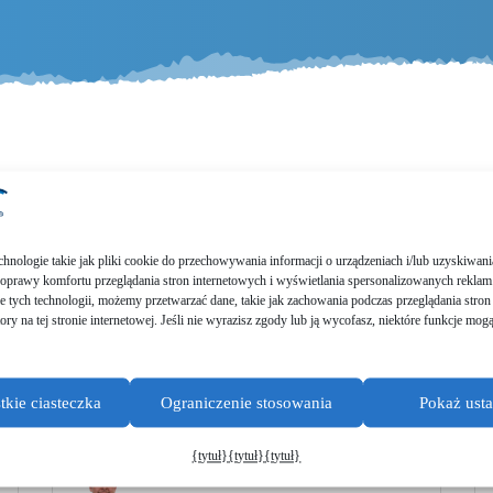
bis dahin doch unsere neues­ten Bl
chno­lo­gie takie jak pliki cookie do przecho­wy­wa­nia infor­mac­ji o urząd­ze­niach i/lub uzyski­wa­n
ra­wy komfor­tu przeglą­da­nia stron inter­neto­wych i wyświet­la­nia sperso­na­lizowanych reklam
e tych techno­lo­gii, możemy przet­warzać dane, takie jak zacho­wa­nia podcz­as przeglą­da­nia stron
a­to­ry na tej stronie inter­neto­wej. Jeśli nie wyrazi­sz zgody lub ją wycofasz, niektó­re funkc­je mog
kie ciasteczka
Ograniczenie stosowania
Pokaż ust
{tytuł}
{tytuł}
{tytuł}