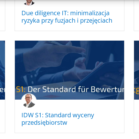
Due diligence
IT
: minima­li­zac­ja
ryzyka przy fuzjach i przejęciach
IDW
S1
: Standard wyceny
przedsiębiorstw