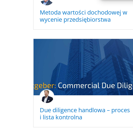
Metoda wartości docho­do­wej w
wycenie przedsiębiorstwa
Due diligence handlo­wa – proces
i lista kontrolna