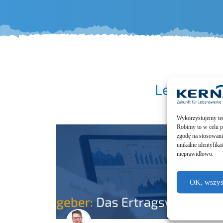
Lesen Sie 
Wykor­zys­tu­je­my te
Robimy to w celu pop
zgodę na stoso­wa­ni
unikal­ne identy­fi­k
nieprawidłowo.
OK, wszyst