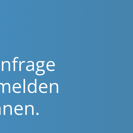
­fra­ge
 melden
hnen.