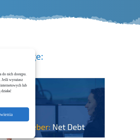
ogbeiträge:
ia do nich dostę­pu.
. Jeśli wyrażasz
 inter­neto­wych lub
ą działać
awienia