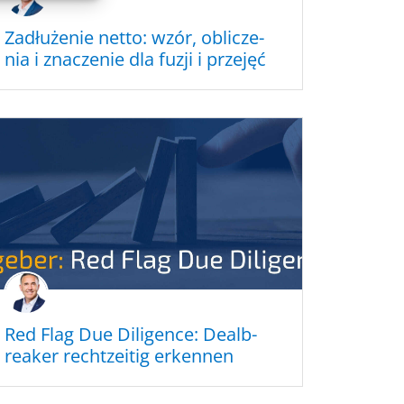
Zadłuże­nie netto: wzór, oblic­ze­
nia i znacze­nie dla fuzji i przejęć
Red Flag Due Diligence: Dealb­
rea­k­er recht­zei­tig erkennen