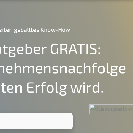
 Seiten geball­tes Know-How
atge­ber
GRATIS
:
rnehmens­nachfolge
ten Erfolg wird.