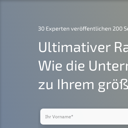
30 Exper­ten veröf­fent­li­chen 200
Ultima­ti­ver R
Wie die Unte
zu Ihrem größ