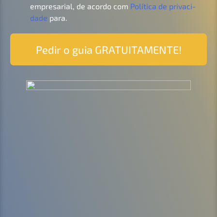
empre­sa­ri­al, de acordo com
Políti­ca de priva­ci­
da­de
para.
Pedir o guia GRATUITAMENTE!