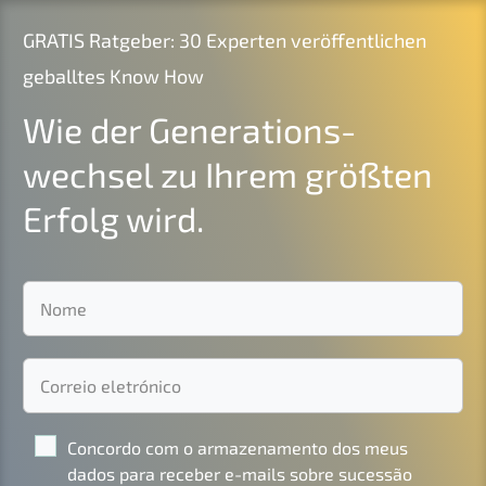
GRATIS
Ratge­ber: 30 Exper­ten veröf­fent­li­chen
geball­tes Know How
Wie der Generations­
wechsel zu Ihrem größten
Erfolg wird.
Concordo com o armaze­na­men­to dos meus
dados para receber e-mails sobre suces­são