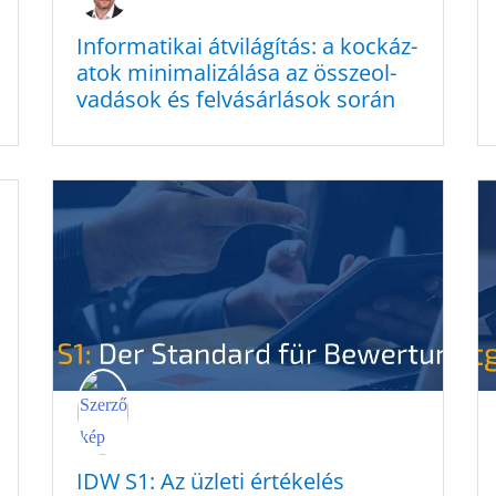
Infor­ma­ti­kai átvilá­gí­tás: a kocká­z­
a­tok minima­li­zá­lá­sa az összeol­
va­dá­sok és felvá­sár­lá­sok során
IDW
S1
: Az üzleti értékelés