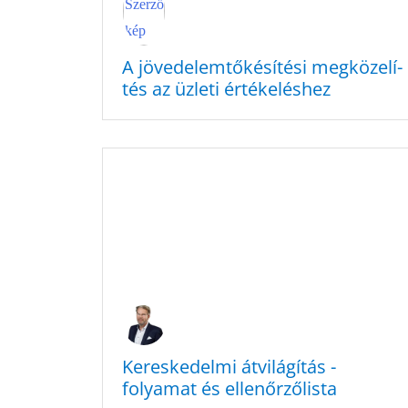
A jövedelem­tőké­sí­té­si megkö­ze­lí­
tés az üzleti értékeléshez
Keres­ke­del­mi átvilá­gí­tás -
folyamat és ellenőrzőlista