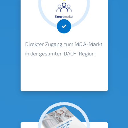
Direkter Zugang zum M&A-Markt
in der gesamten DACH-Region.