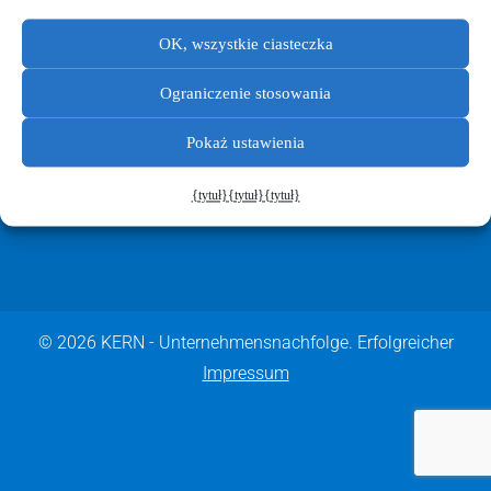
OK, wszystkie ciasteczka
Ograniczenie stosowania
UMÓW
SIĘ
NA
BEZPŁATNĄ
Pokaż ustawienia
KONSULTACJĘ
WSTĘPNĄ
{tytuł}
{tytuł}
{tytuł}
© 2026
KERN
- Unternehmens­nachfolge. Erfolgreicher
Impres­sum