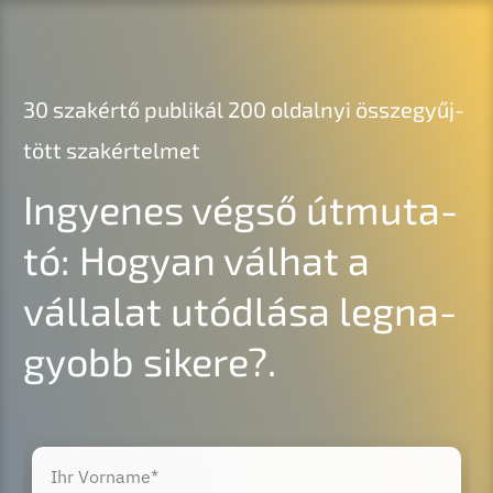
30 szakértő publi­kál 200 oldal­nyi összegyűj­
tött szakértelmet
Ingyenes végső útmuta­
tó: Hogyan válhat a
válla­lat utódlá­sa legna­
gyobb sikere?.