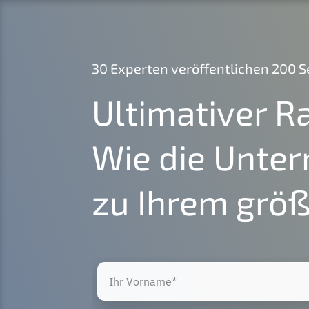
30 Exper­ten veröf­fent­li­chen 200
Ultima­ti­ver R
Wie die Unte
zu Ihrem größ