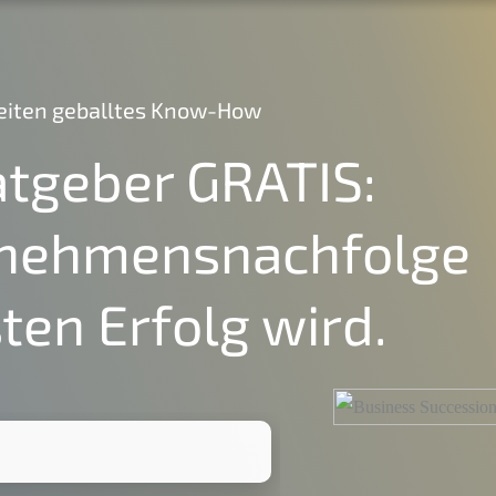
 Seiten geball­tes Know-How
atge­ber
GRATIS
:
rnehmens­nachfolge
ten Erfolg wird.