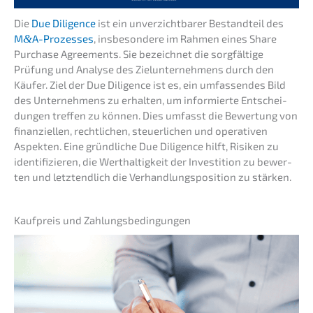
Die
Due Diligence
ist ein unver­zicht­ba­rer Bestand­teil des
M
&
A-Prozesses
, insbe­son­de­re im Rahmen eines Share
Purcha­se Agree­ments. Sie bezeich­net die sorgfäl­ti­ge
Prüfung und Analy­se des Zielun­ter­neh­mens durch den
Käufer. Ziel der Due Diligence ist es, ein umfas­sen­des Bild
des Unter­neh­mens zu erhal­ten, um infor­mier­te Entschei­
dun­gen treffen zu können. Dies umfasst die Bewer­tung von
finan­zi­el­len, recht­li­chen, steuer­li­chen und opera­ti­ven
Aspek­ten. Eine gründ­li­che Due Diligence hilft, Risiken zu
identi­fi­zie­ren, die Werthal­tig­keit der Inves­ti­ti­on zu bewer­
ten und letzt­end­lich die Verhand­lungs­po­si­ti­on zu stärken.
Kaufpreis und Zahlungsbedingungen