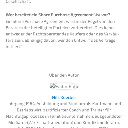
Gesellschaft.
Wer berei­tet ein Share Purcha­se Agree­ment
vor?
SPA
Ein Share Purcha­se Agree­ment wird in der Regel von den
Beratern der betei­lig­ten Partei­en vorbe­rei­tet. Dies kann
entwe­der der Rechts­be­ra­ter des Käufers oder des Verkäu­
fers sein, abhän­gig davon, wer den Entwurf des Vertrags
initiiert.”
Über den Autor
Nils Koerber
Jahrgang 1964, Ausbildung und Studium als Kaufmann und
Betriebswirt, zertifizierter Coach und Trainer für
Nachfolgeprozesse in Familienunternehmen, ausgebildeter
Mediator (Wirtschaftsmediation) und Konfliktmoderator.