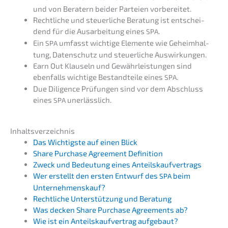
und von Beratern beider Partei­en vorbereitet.
Recht­li­che und steuer­li­che Beratung ist entschei­
dend für die Ausar­bei­tung eines
.
SPA
Ein
umfasst wichti­ge Elemen­te wie Geheim­hal­
SPA
tung, Daten­schutz und steuer­li­che Auswirkungen.
Earn Out Klauseln und Gewähr­leis­tun­gen sind
ebenfalls wichti­ge Bestand­tei­le eines
.
SPA
Due Diligence Prüfun­gen sind vor dem Abschluss
eines
unerlässlich.
SPA
Inhalts­ver­zeich­nis
Das Wichtigs­te auf einen Blick
Share Purcha­se Agree­ment Definition
Zweck und Bedeu­tung eines Anteilskaufvertrags
Wer erstellt den ersten Entwurf des
beim
SPA
Unternehmenskauf?
Recht­li­che Unter­stüt­zung und Beratung
Was decken Share Purcha­se Agree­ments ab?
Wie ist ein Anteils­kauf­ver­trag aufgebaut?