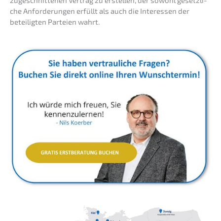
zugeschnit­te­nen Vertrag zu erstel­len, der sowohl gesetz­li­
che Anfor­de­run­gen erfüllt als auch die Inter­es­sen der
betei­lig­ten Partei­en wahrt.