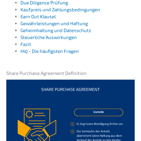
Due Diligence Prüfung
Kaufpreis und Zahlungsbedingungen
Earn Out Klausel
Gewähr­leis­tun­gen und Haftung
Geheim­hal­tung und Datenschutz
Steuer­li­che Auswirkungen
Fazit
- Die häufigs­ten Fragen
FAQ
Share Purcha­se Agree­ment Definition