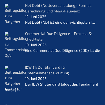
Net Debt (Netto­ver­schul­dung): Formel,
Berech­nung und M
&
A-Relevanz
12. Juni 2025
Net Debt (ND) ist eine der wichtigs­ten
[…]
Commer­cial Due Diligence – Prozess
&
Checkliste
10. Juni 2025
Eine Commer­cial Due Diligence (CDD) ist die
[…]
: Der Standard für
IDW
S1
Unternehmensbewertung
10. Juni 2025
Der IDW S1 Standard bildet das Funda­ment
für
[…]