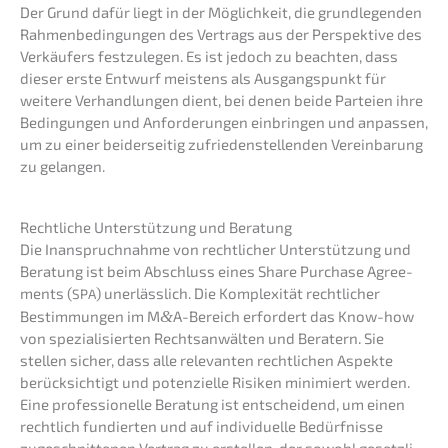
Der Grund dafür liegt in der Möglich­keit, die grund­le­gen­den
Rahmen­be­din­gun­gen des Vertrags aus der Perspek­ti­ve des
Verkäu­fers festzu­le­gen. Es ist jedoch zu beach­ten, dass
dieser erste Entwurf meistens als Ausgangs­punkt für
weite­re Verhand­lun­gen dient, bei denen beide Partei­en ihre
Bedin­gun­gen und Anfor­de­run­gen einbrin­gen und anpas­sen,
um zu einer beider­sei­tig zufrie­den­stel­len­den Verein­ba­rung
zu gelangen.
Recht­li­che Unter­stüt­zung und Beratung
Die Inanspruch­nah­me von recht­li­cher Unter­stüt­zung und
Beratung ist beim Abschluss eines Share Purcha­se Agree­
ments (
) unerläss­lich. Die Komple­xi­tät recht­li­cher
SPA
Bestim­mun­gen im M
&
A-Bereich erfor­dert das Know-how
von spezia­li­sier­ten Rechts­an­wäl­ten und Beratern. Sie
stellen sicher, dass alle relevan­ten recht­li­chen Aspek­te
berück­sich­tigt und poten­zi­el­le Risiken minimiert werden.
Eine profes­sio­nel­le Beratung ist entschei­dend, um einen
recht­lich fundier­ten und auf indivi­du­el­le Bedürf­nis­se