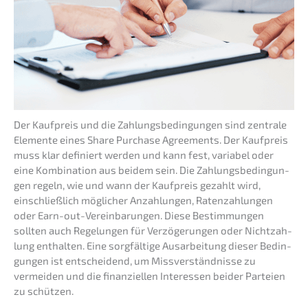
Der Kaufpreis und die Zahlungs­be­din­gun­gen sind zentra­le
Elemen­te eines Share Purcha­se Agree­ments. Der Kaufpreis
muss klar definiert werden und kann fest, varia­bel oder
eine Kombi­na­ti­on aus beidem sein. Die Zahlungs­be­din­gun­
gen regeln, wie und wann der Kaufpreis gezahlt wird,
einschließ­lich mögli­cher Anzah­lun­gen, Raten­zah­lun­gen
oder Earn-out-Verein­ba­run­gen. Diese Bestim­mun­gen
sollten auch Regelun­gen für Verzö­ge­run­gen oder Nicht­zah­
lung enthal­ten. Eine sorgfäl­ti­ge Ausar­bei­tung dieser Bedin­
gun­gen ist entschei­dend, um Missver­ständ­nis­se zu
vermei­den und die finan­zi­el­len Inter­es­sen beider Partei­en
zu schützen.