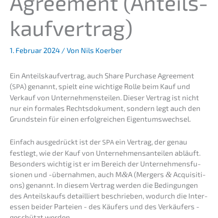
Agree­ment (Anteils­
kauf­ver­trag)
1. Februar 2024
/ Von
Nils Koerber
Ein Anteils­kauf­ver­trag, auch Share Purcha­se Agree­ment
(
) genannt, spielt eine wichti­ge Rolle beim Kauf und
SPA
Verkauf von Unter­neh­mens­tei­len. Dieser Vertrag ist nicht
nur ein forma­les Rechts­do­ku­ment, sondern legt auch den
Grund­stein für einen erfolg­rei­chen Eigentumswechsel.
Einfach ausge­drückt ist der
ein Vertrag, der genau
SPA
festlegt, wie der Kauf von Unter­neh­mens­an­tei­len abläuft.
Beson­ders wichtig ist er im Bereich der Unter­neh­mens­fu­
sio­nen und -übernah­men, auch M
&
A (Mergers
&
Acqui­si­ti­
ons) genannt. In diesem Vertrag werden die Bedin­gun­gen
des Anteils­kaufs detail­liert beschrie­ben, wodurch die Inter­
es­sen beider Partei­en - des Käufers und des Verkäu­fers -
geschützt werden.