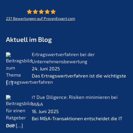
237
Bewertungen auf ProvenExpert.com
KERN - Zukunft für Lebenswerke
Aktuell im Blog
Ertrags­wert­ver­fah­ren bei der
Unternehmensbewertung
24. Juni 2025
Das Ertrags­wert­ver­fah­ren ist die wichtigs­te
[…]
Due Diligence: Risiken minimie­ren bei
IT
M
&
A
16. Juni 2025
Bei M&A-Transaktionen entschei­det die IT
Due
[…]