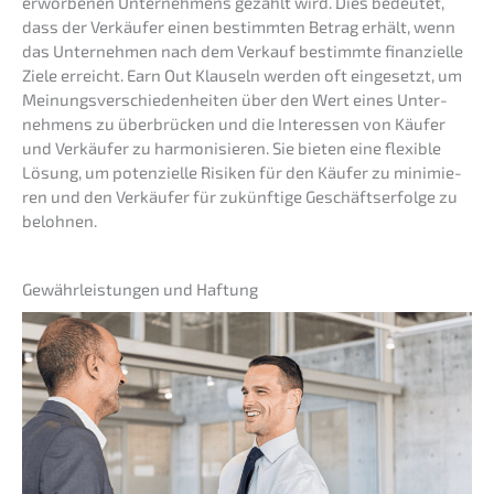
erwor­be­nen Unter­neh­mens gezahlt wird. Dies bedeu­tet,
dass der Verkäu­fer einen bestimm­ten Betrag erhält, wenn
das Unter­neh­men nach dem Verkauf bestimm­te finan­zi­el­le
Ziele erreicht. Earn Out Klauseln werden oft einge­setzt, um
Meinungs­ver­schie­den­hei­ten über den Wert eines Unter­
neh­mens zu überbrü­cken und die Inter­es­sen von Käufer
und Verkäu­fer zu harmo­ni­sie­ren. Sie bieten eine flexi­ble
Lösung, um poten­zi­el­le Risiken für den Käufer zu minimie­
ren und den Verkäu­fer für zukünf­ti­ge Geschäfts­er­fol­ge zu
belohnen.
Gewähr­leis­tun­gen und Haftung