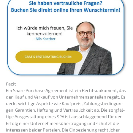
Fazit
Ein Share Purcha­se Agree­ment ist ein Rechts­do­ku­ment, das
den Kauf und Verkauf von Unter­neh­mens­an­tei­len regelt. Es
deckt wichti­ge Aspek­te wie Kaufpreis, Zahlungs­be­din­gun­
gen, Garan­tien, Haftung und Vertrau­lich­keit ab. Die sorgfäl­
ti­ge Ausge­stal­tung eines
ist ausschlag­ge­bend für den
SPA
Erfolg einer Unter­neh­mens­über­tra­gung und schützt die
Inter­es­sen beider Partei­en. Die Einbe­zie­hung recht­li­cher