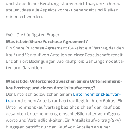
und steuer­li­cher Beratung ist unver­zicht­bar, um sicher­zu­
stel­len, dass alle Aspek­te korrekt behan­delt und Risiken
minimiert werden.
- Die häufigs­ten Fragen
FAQ
Was ist ein Share Purcha­se Agreement?
Ein Share Purcha­se Agree­ment (
) ist ein Vertrag, der den
SPA
Kauf und Verkauf von Antei­len an einer Gesell­schaft regelt.
Er definiert Bedin­gun­gen wie Kaufpreis, Zahlungs­mo­da­li­tä­
ten und Garantien.
Was ist der Unter­schied zwischen einem Unter­neh­mens­
kauf­ver­trag und einem Anteilskaufvertrag?
Der Unter­schied zwischen einem
Unter­neh­mens­kauf­ver­
trag
und einem Anteils­kauf­ver­trag liegt in ihrem Fokus: Ein
Unter­neh­mens­kauf­ver­trag bezieht sich auf den Kauf des
gesam­ten Unter­neh­mens, einschließ­lich aller Vermö­gens­
wer­te und Verbind­lich­kei­ten. Ein Anteils­kauf­ver­trag (
)
SPA
hinge­gen betrifft nur den Kauf von Antei­len an einer