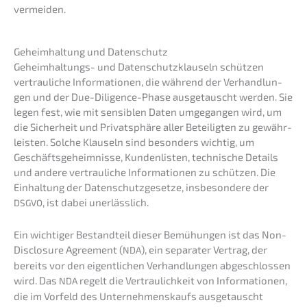
vermeiden.
Geheim­hal­tung und Datenschutz
Geheim­hal­tungs- und Daten­schutz­klau­seln schüt­zen
vertrau­li­che Infor­ma­tio­nen, die während der Verhand­lun­
gen und der Due-Diligence-Phase ausge­tauscht werden. Sie
legen fest, wie mit sensi­blen Daten umgegan­gen wird, um
die Sicher­heit und Privat­sphä­re aller Betei­lig­ten zu gewähr­
leis­ten. Solche Klauseln sind beson­ders wichtig, um
Geschäfts­ge­heim­nis­se, Kunden­lis­ten, techni­sche Details
und andere vertrau­li­che Infor­ma­tio­nen zu schüt­zen. Die
Einhal­tung der Daten­schutz­ge­set­ze, insbe­son­de­re der
, ist dabei unerlässlich.
DSGVO
Ein wichti­ger Bestand­teil dieser Bemühun­gen ist das Non-
Disclo­sure Agree­ment (
), ein separa­ter Vertrag, der
NDA
bereits vor den eigent­li­chen Verhand­lun­gen abgeschlos­sen
wird. Das
regelt die Vertrau­lich­keit von Infor­ma­tio­nen,
NDA
die im Vorfeld des Unter­neh­mens­kaufs ausge­tauscht