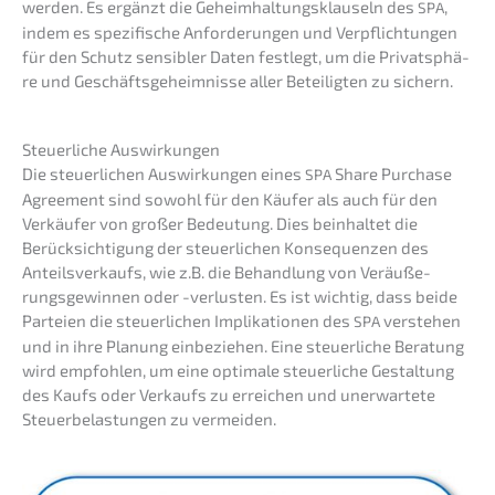
werden. Es ergänzt die Geheim­hal­tungs­klau­seln des
,
SPA
indem es spezi­fi­sche Anfor­de­run­gen und Verpflich­tun­gen
für den Schutz sensi­bler Daten festlegt, um die Privat­sphä­
re und Geschäfts­ge­heim­nis­se aller Betei­lig­ten zu sichern.
Steuer­li­che Auswirkungen
Die steuer­li­chen Auswir­kun­gen eines
Share Purcha­se
SPA
Agree­ment sind sowohl für den Käufer als auch für den
Verkäu­fer von großer Bedeu­tung. Dies beinhal­tet die
Berück­sich­ti­gung der steuer­li­chen Konse­quen­zen des
Anteils­ver­kaufs, wie z.B. die Behand­lung von Veräu­ße­
rungs­ge­win­nen oder -verlus­ten. Es ist wichtig, dass beide
Partei­en die steuer­li­chen Impli­ka­tio­nen des
verste­hen
SPA
und in ihre Planung einbe­zie­hen. Eine steuer­li­che Beratung
wird empfoh­len, um eine optima­le steuer­li­che Gestal­tung
des Kaufs oder Verkaufs zu errei­chen und unerwar­te­te
Steuer­be­las­tun­gen zu vermeiden.