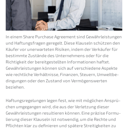
In einem Share Purcha­se Agree­ment sind Gewähr­leis­tun­gen
und Haftungs­fra­gen geregelt. Diese Klauseln schüt­zen den
Käufer vor unerwar­te­ten Risiken, indem der Verkäu­fer für
bestimm­te Zustän­de des Unter­neh­mens oder für die
Richtig­keit der bereit­ge­stell­ten Infor­ma­tio­nen haftet.
Gewähr­leis­tun­gen können sich auf verschie­de­ne Aspek­te
wie recht­li­che Verhält­nis­se, Finan­zen, Steuern, Umwelt­be­
din­gun­gen oder den Zustand von Vermö­gens­wer­ten
beziehen.
Haftungs­re­ge­lun­gen legen fest, wie mit mögli­chen Ansprü­
chen umgegan­gen wird, die aus der Verlet­zung dieser
Gewähr­leis­tun­gen resul­tie­ren können. Eine präzi­se Formu­
lie­rung dieser Klauseln ist notwen­dig, um die Rechte und
Pflich­ten klar zu definie­ren und späte­re Strei­tig­kei­ten zu