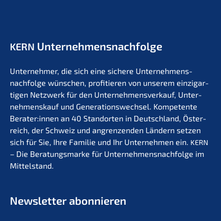
Unternehmens­nachfolge
KERN
Unter­neh­mer, die sich eine siche­re Unternehmens­
nachfolge wünschen, profi­tie­ren von unserem einzig­ar­
ti­gen Netzwerk für den Unter­nehmens­verkauf, Unter­
nehmens­kauf und Generations­wechsel. Kompe­ten­te
Berater:innen an 40 Stand­or­ten in Deutsch­land, Öster­
reich, der Schweiz und angren­zen­den Ländern setzen
sich für Sie, Ihre Familie und Ihr Unter­neh­men ein.
KERN
– Die Beratungs­mar­ke für Unternehmens­nachfolge im
Mittelstand.
Newslet­ter abonnieren