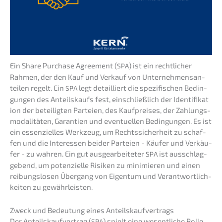
Ein Share Purcha­se Agree­ment (
) ist ein recht­li­cher
SPA
Rahmen, der den Kauf und Verkauf von Unter­neh­mens­an­
tei­len regelt. Ein
legt detail­liert die spezi­fi­schen Bedin­
SPA
gun­gen des Anteils­kaufs fest, einschließ­lich der Identi­fi­ka­t
i­on der betei­lig­ten Partei­en, des Kaufprei­ses, der Zahlungs­
mo­da­li­tä­ten, Garan­tien und eventu­el­len Bedin­gun­gen. Es ist
ein essen­zi­el­les Werkzeug, um Rechts­si­cher­heit zu schaf­
fen und die Inter­es­sen beider Partei­en - Käufer und Verkäu­
fer - zu wahren. Ein gut ausge­ar­bei­te­ter
ist ausschlag­
SPA
ge­bend, um poten­zi­el­le Risiken zu minimie­ren und einen
reibungs­lo­sen Übergang von Eigen­tum und Verant­wort­lich­
kei­ten zu gewährleisten.
Zweck und Bedeu­tung eines Anteilskaufvertrags
Der Anteils­kauf­ver­trag (
) spielt eine wesent­li­che Rolle
SPA