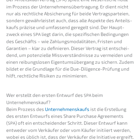
im Prozess der Unter­neh­mens­über­tra­gung. Er dient nicht
nur als recht­li­che Absiche­rung für beide Vertrags­par­tei­en,
sondern gewähr­leis­tet auch, dass alle Aspek­te des Anteils­
kaufs präzi­se und umfas­send geregelt sind. Der Haupt­
zweck eines
liegt darin, die spezi­fi­schen Bedin­gun­gen
SPA
des Geschäfts – wie Zahlungs­mo­da­li­tä­ten, Fristen und
Garan­tien – klar zu definie­ren. Dieser Vertrag ist entschei­
dend, um poten­zi­el­le Missver­ständ­nis­se zu vermei­den und
einen reibungs­lo­sen Eigen­tums­über­gang zu sichern. Zudem
bildet er die Grund­la­ge für die Due-Diligence-Prüfung und
hilft, recht­li­che Risiken zu minimieren.
Wer erstellt den ersten Entwurf des
beim
SPA
Unternehmenskauf?
Beim Prozess des
Unter­neh­mens­kaufs
ist die Erstel­lung
des ersten Entwurfs eines Share Purcha­se Agree­ments
(
) oft ein entschei­den­der Schritt. Dieser Entwurf kann
SPA
entwe­der vom Verkäu­fer oder vom Käufer initi­iert werden,
wobei es üblich ist, dass der Verkäu­fer die Initia­ti­ve ergreift.