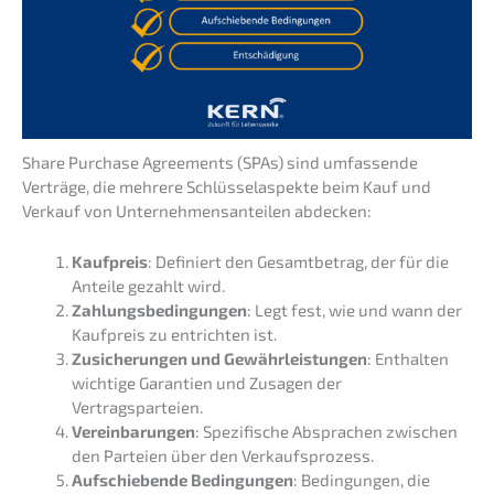
Share Purcha­se Agree­ments (SPAs) sind umfas­sen­de
Verträ­ge, die mehre­re Schlüs­sel­aspek­te beim Kauf und
Verkauf von Unter­neh­mens­an­tei­len abdecken:
Kaufpreis
: Definiert den Gesamt­be­trag, der für die
Antei­le gezahlt wird.
Zahlungs­be­din­gun­gen
: Legt fest, wie und wann der
Kaufpreis zu entrich­ten ist.
Zusiche­run­gen und Gewähr­leis­tun­gen
: Enthal­ten
wichti­ge Garan­tien und Zusagen der
Vertragsparteien.
Verein­ba­run­gen
: Spezi­fi­sche Abspra­chen zwischen
den Partei­en über den Verkaufsprozess.
Aufschie­ben­de Bedin­gun­gen
: Bedin­gun­gen, die