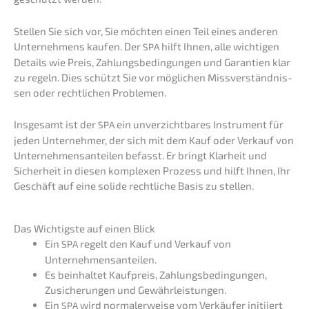
Stellen Sie sich vor, Sie möchten einen Teil eines anderen
Unter­neh­mens kaufen. Der
hilft Ihnen, alle wichti­gen
SPA
Details wie Preis, Zahlungs­be­din­gun­gen und Garan­tien klar
zu regeln. Dies schützt Sie vor mögli­chen Missver­ständ­nis­
sen oder recht­li­chen Problemen.
Insge­samt ist der
ein unver­zicht­ba­res Instru­ment für
SPA
jeden Unter­neh­mer, der sich mit dem Kauf oder Verkauf von
Unter­neh­mens­an­tei­len befasst. Er bringt Klarheit und
Sicher­heit in diesen komple­xen Prozess und hilft Ihnen, Ihr
Geschäft auf eine solide recht­li­che Basis zu stellen.
Das Wichtigs­te auf einen Blick
Ein
regelt den Kauf und Verkauf von
SPA
Unternehmensanteilen.
Es beinhal­tet Kaufpreis, Zahlungs­be­din­gun­gen,
Zusiche­run­gen und Gewährleistungen.
Ein
wird norma­ler­wei­se vom Verkäu­fer initi­iert
SPA