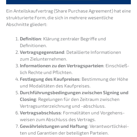
Ein Anteils­kauf­ver­trag (Share Purcha­se Agree­ment) hat eine
struk­tu­rier­te Form, die sich in mehre­re wesent­li­che
Abschnit­te gliedert:
Defini­ti­on
: Klärung zentra­ler Begrif­fe und
Definitionen.
Vertrags­ge­gen­stand
: Detail­lier­te Infor­ma­tio­nen
zum Zielunternehmen.
Infor­ma­tio­nen zu den Vertrags­par­tei­en
: Einschließ­
lich Rechte und Pflichten.
Festle­gung des Kaufprei­ses
: Bestim­mung der Höhe
und Modali­tä­ten des Kaufpreises.
Durch­füh­rungs­be­din­gun­gen zwischen Signing und
Closing
: Regelun­gen für den Zeitraum zwischen
Vertrags­un­ter­zeich­nung und -abschluss.
Vertrags­ab­schluss
: Forma­li­tä­ten und Vorge­hens­
wei­sen zum Abschluss des Vertrags.
Gewähr­leis­tun­gen und Haftung
: Verant­wort­lich­kei­
ten und Garan­tien der betei­lig­ten Parteien.