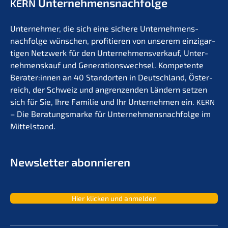
Unternehmens­nachfolge
KERN
Unter­neh­mer, die sich eine siche­re Unternehmens­
nachfolge wünschen, profi­tie­ren von unserem einzig­ar­
ti­gen Netzwerk für den Unter­nehmens­verkauf, Unter­
nehmens­kauf und Generations­wechsel. Kompe­ten­te
Berater:innen an 40 Stand­or­ten in Deutsch­land, Öster­
reich, der Schweiz und angren­zen­den Ländern setzen
sich für Sie, Ihre Familie und Ihr Unter­neh­men ein.
KERN
– Die Beratungs­mar­ke für Unternehmens­nachfolge im
Mittelstand.
Newslet­ter abonnieren
Hier klicken und anmelden