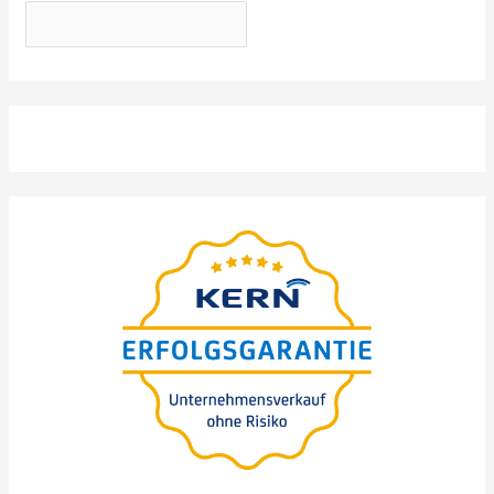
GRATIS Webinar
–präsentiert von
Nils Koerber
Unternehmens-kauf
(M&A) - Selbständigkeit
oder Strategie für
Wachstum