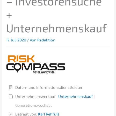
– Inves­to­ren­su­che
+
Unternehmenskauf
17. Juli 2020
/ Von
Redaktion
Daten- und Informationsdienstleister
Unter­nehmens­verkauf
|
Unter­nehmens­kauf
|
Generationswechsel
Betreut von:
Karl Rehfuß