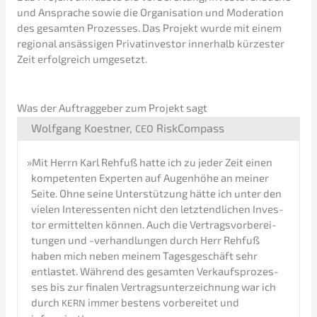
und Anspra­che sowie die Organi­sa­ti­on und Modera­ti­on
des gesam­ten Prozes­ses. Das Projekt wurde mit einem
regio­nal ansäs­si­gen Privat­in­ves­tor inner­halb kürzes­ter
Zeit erfolg­reich umgesetzt.
Was der Auftrag­ge­ber zum Projekt sagt
Wolfgang Koest­ner,
RiskCompass
CEO
»
Mit Herrn Karl Rehfuß hatte ich zu jeder Zeit einen
kompe­ten­ten Exper­ten auf Augen­hö­he an meiner
Seite. Ohne seine Unter­stüt­zung hätte ich unter den
vielen Inter­es­sen­ten nicht den letzt­end­li­chen Inves­
tor ermit­tel­ten können. Auch die Vertrags­vor­be­rei­
tun­gen und -verhand­lun­gen durch Herr Rehfuß
haben mich neben meinem Tages­ge­schäft sehr
entlas­tet. Während des gesam­ten Verkaufs­pro­zes­
ses bis zur finalen Vertrags­un­ter­zeich­nung war ich
durch
immer bestens vorbe­rei­tet und
KERN