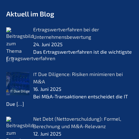
KERN - Zukunft für Lebenswerke
Aktuell im Blog
Ertrags­wert­ver­fah­ren bei der
Unternehmensbewertung
24. Juni 2025
Das Ertrags­wert­ver­fah­ren ist die wichtigs­te
[…]
Due Diligence: Risiken minimie­ren bei
IT
M
&
A
16. Juni 2025
Bei M&A-Transaktionen entschei­det die IT
Due
[…]
Net Debt (Netto­ver­schul­dung): Formel,
Berech­nung und M
&
A-Relevanz
12. Juni 2025