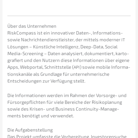
Über das Unternehmen
RiskCom­pass ist ein innova­ti­ver Daten-, Infor­ma­ti­ons-
sowie Nachrich­ten­dienst­leis­ter, der mittels moder­ner
IT
Lösun­gen – Künst­li­che Intel­li­genz, Deep-Data, Social
Media-Scree­ning – Daten analy­siert, dokumen­tiert, karto­
gra­fiert und den Nutzern diese Infor­ma­tio­nen über eigene
Apps, Webpor­tal, Schnitt­stel­le (
) sowie mobile Infor­ma­
API
ti­ons­ka­nä­le als Grund­la­ge für unter­neh­me­ri­sche
Entschei­dun­gen zur Verfü­gung stellt.
Die Infor­ma­tio­nen werden im Rahmen der Vorsor­ge- und
Fürsor­ge­pflich­ten für viele Berei­che der Risiko­pla­nung
sowie des Krisen- und Business Conti­nui­ty-Manage­
ments benötigt und verwendet.
Die Aufga­ben­stel­lung
Das Projekt umfass­te die Vorbe­rei­tung, Inves­to­ren­su­che