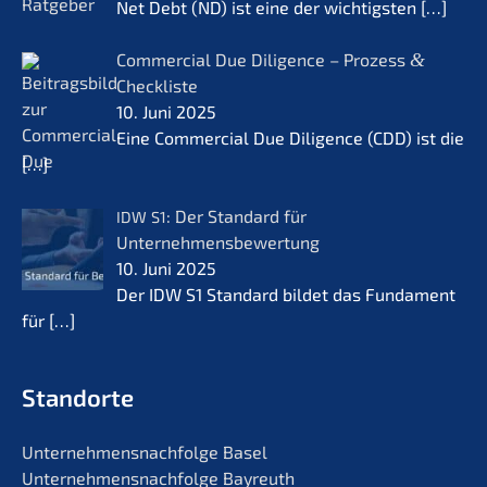
Net Debt (ND) ist eine der wichtigs­ten
[…]
Commer­cial Due Diligence – Prozess
&
Checkliste
10. Juni 2025
Eine Commer­cial Due Diligence (CDD) ist die
[…]
: Der Standard für
IDW
S1
Unternehmensbewertung
10. Juni 2025
Der IDW S1 Standard bildet das Funda­ment
für
[…]
Standorte
Unternehmens­nachfolge Basel
Unternehmens­nachfolge Bayreuth