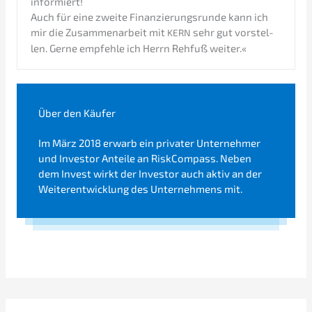
informiert!
Auch für eine zweite Finan­zie­rungs­run­de kann ich
mir die Zusam­men­ar­beit mit
sehr gut vorstel­
KERN
len. Gerne empfeh­le ich Herrn Rehfuß weiter.«
Über den Käufer
Im März 2018 erwarb ein priva­ter Unter­neh­mer
und Inves­tor Antei­le an RiskCom­pass. Neben
dem Invest wirkt der Inves­tor auch aktiv an der
Weiter­ent­wick­lung des Unter­neh­mens mit.