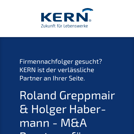
Firmen­nach­fol­ger gesucht?
KERN
ist der verläss­li­che
Partner an Ihrer Seite.
Roland Grepp­mair
&
Holger Haber­
mann - M
&
A