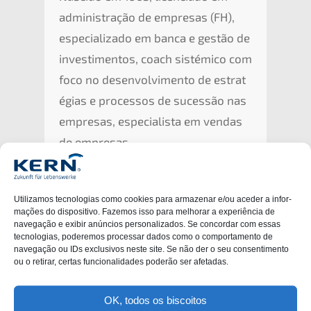
adminis­tra­ção de empre­sas (
FH
),
especia­liz­ado em banca e gestão de
inves­ti­ment­os, coach sisté­mi­co com
foco no desen­vol­vi­men­to de estra­t
é­gi­as e proces­sos de suces­são nas
empre­sas, especia­lis­ta em vendas
de empresas.
Utiliz­a­mos tecno­lo­gi­as como cookies para armaze­nar e/ou aceder a infor­
ma­ções do dispo­si­tivo. Fazemos isso para melhorar a experiên­cia de
navega­ção e exibir anúnci­os perso­na­liz­ados. Se concordar com essas
tecno­lo­gi­as, podere­mos proces­sar dados como o compor­ta­men­to de
navega­ção ou IDs exclu­si­v­os neste site. Se não der o seu consen­ti­men­to
ou o retirar, certas funcio­nal­ida­des poderão ser afetadas.
OK, todos os biscoitos