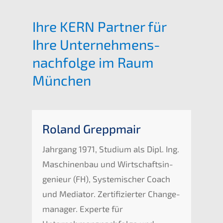
Ihre
KERN
Partner für
Ihre Unternehmens­
nachfolge im Raum
München
Roland Grepp­mair
Jahrgang 1971, Studi­um als Dipl. Ing.
Maschi­nen­bau und Wirtschafts­in­
ge­nieur (
FH
), Syste­mi­scher Coach
und Media­tor. Zerti­fi­zier­ter Change­
ma­na­ger. Exper­te für