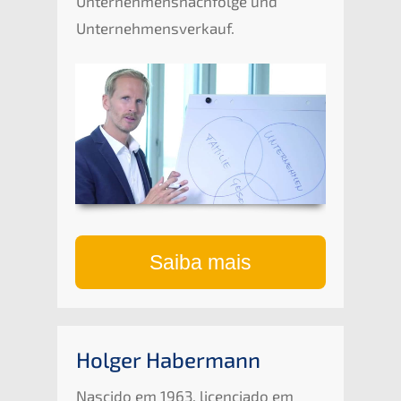
Unternehmens­nachfolge und
Unternehmensverkauf.
Saiba mais
Holger Haber­mann
Nasci­do em 1963, licen­cia­do em