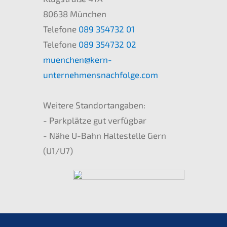
80638 München
Telefo­ne
089 354732 01
Telefo­ne
089 354732 02
muenchen@kern-
unternehmensnachfolge.com
Weite­re Stand­ort­an­ga­ben:
- Parkplät­ze gut verfüg­bar
- Nähe U-Bahn Halte­stel­le Gern
(
U1
/
U7
)