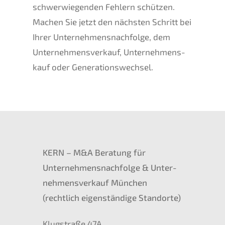
schwer­wie­gen­den Fehlern schüt­zen.
Machen Sie jetzt den nächs­ten Schritt bei
Ihrer Unternehmens­nachfolge, dem
Unter­nehmens­verkauf, Unter­nehmens­
kauf oder Generationswechsel.
KERN
– M
&
A Beratung für
Unternehmens­nachfolge
&
Unter­
nehmens­verkauf Münche
n
(recht­lich eigen­stän­di­ge Standorte)
Klugstra­ße
47A