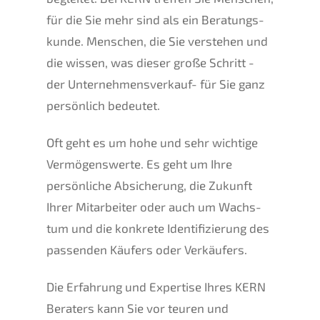
für die Sie mehr sind als ein Beratungs­
kun­de. Menschen, die Sie verste­hen und
die wissen, was dieser große Schritt -
der Unter­nehmens­verkauf- für Sie ganz
persön­lich bedeutet.
Oft geht es um hohe und sehr wichti­ge
Vermö­gens­wer­te. Es geht um Ihre
persön­li­che Absiche­rung, die Zukunft
Ihrer Mitar­bei­ter oder auch um Wachs­
tum und die konkre­te Identi­fi­zie­rung des
passen­den Käufers oder Verkäufers.
Die Erfah­rung und Exper­ti­se Ihres
KERN
Beraters kann Sie vor teuren und