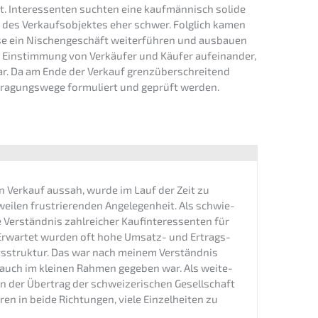
kt. Inter­es­sen­ten suchten eine kaufmän­nisch solide
t des Verkaufs­ob­jek­tes eher schwer. Folglich kamen
ise ein Nischen­ge­schäft weiter­füh­ren und ausbau­en
 Einstim­mung von Verkäu­fer und Käufer aufein­an­der,
ar. Da am Ende der Verkauf grenz­über­schrei­tend
tra­gungs­we­ge formu­liert und geprüft werden.
n Verkauf aussah, wurde im Lauf der Zeit zu
i­len frustrie­ren­den Angele­gen­heit. Als schwie­
Verständ­nis zahlrei­cher Kaufin­ter­es­sen­ten für
 Erwar­tet wurden oft hohe Umsatz- und Ertrags­
fts­struk­tur. Das war nach meinem Verständ­nis
tät auch im kleinen Rahmen gegeben war. Als weite­
n der Übertrag der schwei­ze­ri­schen Gesell­schaft
n in beide Richtun­gen, viele Einzel­hei­ten zu