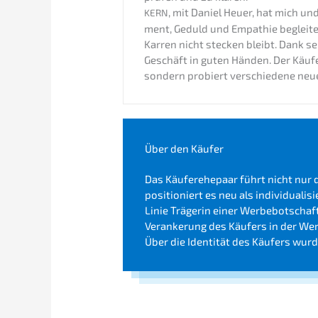
, mit Daniel Heuer, hat mich u
KERN
ment, Geduld und Empathie beglei­t
Karren nicht stecken bleibt. Dank se
Geschäft in guten Händen. Der Käufer
sondern probiert verschie­de­ne neue 
Über den Käufer
Das Käufer­ehe­paar führt nicht nur
positio­niert es neu als indivi­dua­li­
Linie Träge­rin einer Werbe­bot­schaft
Veran­ke­rung des Käufers in der We
Über die Identi­tät des Käufers wurde