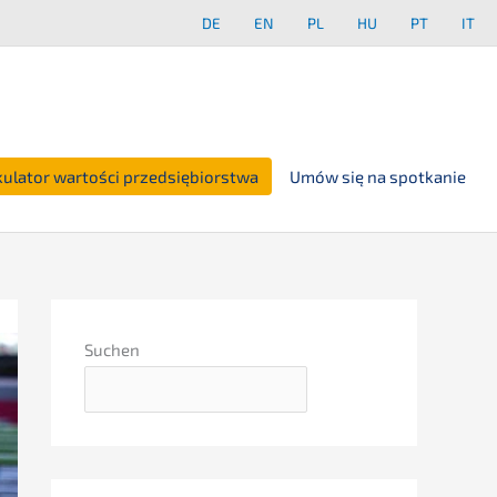
DE
EN
PL
HU
PT
IT
kulator wartości przedsiębiorstwa
Umów się na spotkanie
Suchen