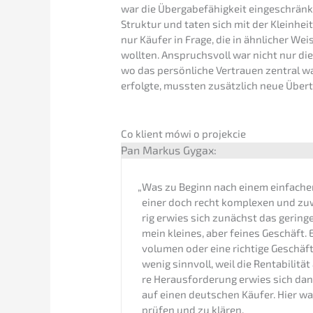
war die Überga­be­fä­hig­keit einge­schrän
Struk­tur und taten sich mit der Klein­hei
nur Käufer in Frage, die in ähnli­cher We
wollten. Anspruchs­voll war nicht nur die
wo das persön­li­che Vertrau­en zentral w
erfolg­te, mussten zusätz­lich neue Über
Co klient mówi o projekcie
Pan Markus Gygax:
„
Was zu Beginn nach einem einfa­che
einer doch recht komple­xen und zuwe
rig erwies sich zunächst das gerin­ge 
mein kleines, aber feines Geschäft.
vo­lu­men oder eine richti­ge Geschä
wenig sinnvoll, weil die Renta­bi­li­
re Heraus­for­de­rung erwies sich dan
auf einen deutschen Käufer. Hier ware
prüfen und zu klären.