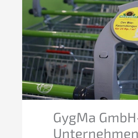
GygMa GmbH
Unternehmen