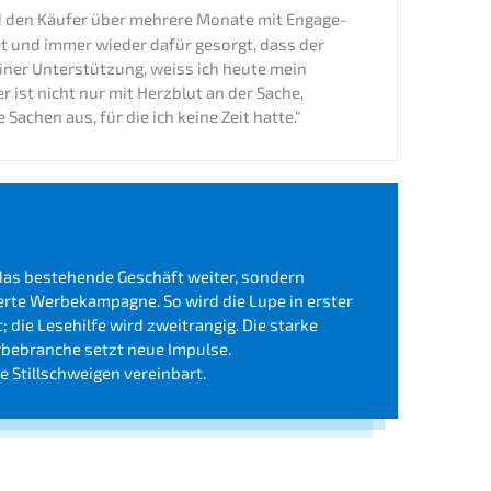
nd den Käufer über mehre­re Monate mit Engage­
et und immer wieder dafür gesorgt, dass der
iner Unter­stüt­zung, weiss ich heute mein
 ist nicht nur mit Herzblut an der Sache,
Sachen aus, für die ich keine Zeit hatte.“
 das bestehen­de Geschäft weiter, sondern
sier­te Werbe­kam­pa­gne. So wird die Lupe in erster
; die Lesehil­fe wird zweit­ran­gig. Die starke
rbe­bran­che setzt neue Impulse.
 Still­schwei­gen vereinbart.