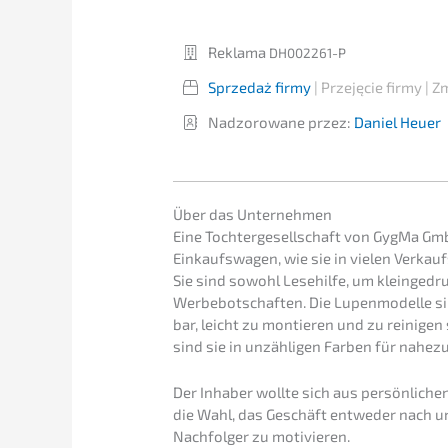
Rekla­ma
DH002261-P
Sprze­daż firmy
| Przejęcie firmy | 
Nadzo­ro­wa­ne przez:
Daniel Heuer
Über das Unternehmen
Eine Tochter­ge­sell­schaft von GygMa Gmb
Einkaufs­wa­gen, wie sie in vielen Verkau
Sie sind sowohl Lesehil­fe, um klein­ge­dru
Werbe­bot­schaf­ten. Die Lupen­mo­del­le 
bar, leicht zu montie­ren und zu reini­gen 
sind sie in unzäh­li­gen Farben für nahe
Der Inhaber wollte sich aus persön­li­ch
die Wahl, das Geschäft entwe­der nach un
Nachfol­ger zu motivieren.