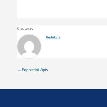
O autor­ze
Redak­c­ja
←
Poprzedni Wpis