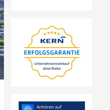
Webina­ri­um
präsen­
tiert von Nils Koerber
Sprze­daż firmy
(M
A) bez
&
ryzyka i utraty
wartości
WUNSCHTERMIN
>
AUSWÄHLEN