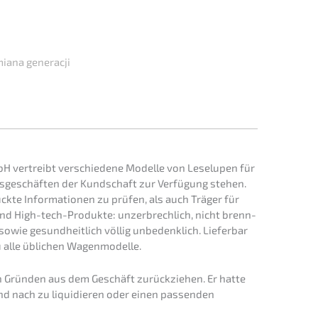
Zmiana generacji
H vertreibt verschie­de­ne Model­le von Leselu­pen für
fs­ge­schäf­ten der Kundschaft zur Verfü­gung stehen.
ck­te Infor­ma­tio­nen zu prüfen, als auch Träger für
sind High-tech-Produk­te: unzer­brech­lich, nicht brenn­
sowie gesund­heit­lich völlig unbedenk­lich. Liefer­bar
zu alle üblichen Wagenmodelle.
en Gründen aus dem Geschäft zurück­zie­hen. Er hatte
d nach zu liqui­die­ren oder einen passen­den