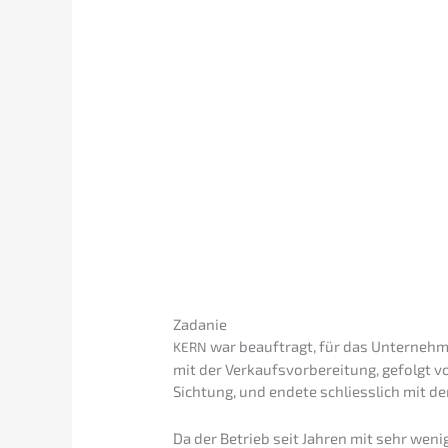
Webina­ri­um
prä
Sprze­daż firmy (
w
WUNSCHT
Zadanie
war beauf­tragt, für das Unter­neh­
KERN
mit der Verkaufs­vor­be­rei­tung, gefolgt
Sichtung, und endete schliess­lich mit d
Da der Betrieb seit Jahren mit sehr wen