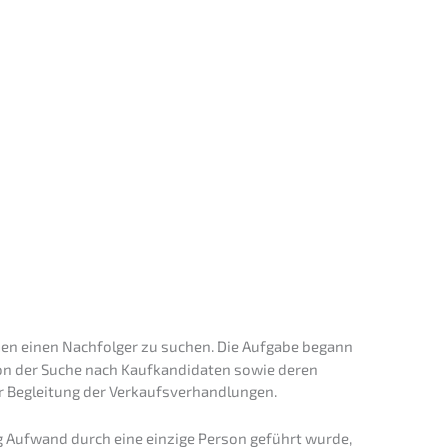
sen­tiert von Nils Koerber
M
A) bez ryzyka i utraty
&
artości
>
ERMIN
AUSWÄHLEN
men einen Nachfol­ger zu suchen. Die Aufga­be begann
 von der Suche nach Kaufkan­di­da­ten sowie deren
er Beglei­tung der Verkaufsverhandlungen.
ig Aufwand durch eine einzi­ge Person geführt wurde,