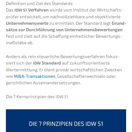
Defini­ti­on und Ziel des Standards
Das
Verfah­ren
wurde vom Insti­tut der Wirtschafts­
IDW
S1
prü­fer entwi­ckelt, um nachvoll­zieh­ba­re und objek­ti­vier­te
Unter­neh­mens­wer­te
zu ermit­teln. Der Standard legt
Grund­
sät­ze zur Durch­füh­rung von Unter­neh­mens­be­wer­tun­gen
fest und zielt auf die Schaf­fung einheit­li­cher Bewer­tungs­
maß­stä­be ab.
Anders als rein steuer­li­che Bewer­tungs­ver­fah­ren fokus­
siert sich der
Standard
auf zukunfts­ori­en­tier­te
IDW
Wertermitt­lung. Er dient primär wirtschaft­li­chen Zwecken
wie
M
&
A-Transaktionen
, Gesell­schaf­ter­wech­seln oder
gericht­li­chen Auseinandersetzungen.
Die 7 Kernprin­zi­pi­en des
IDW
S1