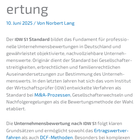
ertung
10. Juni 2025
/ Von
Norbert Lang
Der
Standard
bildet das Funda­ment für profes­sio­
IDW
S1
nel­le Unter­neh­mens­be­wer­tun­gen in Deutsch­land und
gewähr­leis­tet objek­ti­vier­te, nachvoll­zieh­ba­re Unter­neh­
mens­wer­te. Origi­när dient der Standard bei Gesell­schaf­ter­
strei­tig­kei­ten, erbrecht­li­chen und famili­en­recht­li­chen
Ausein­an­der­set­zun­gen zur Bestim­mung des Unter­neh­
mens­werts. In den letzten Jahren hat sich das vom Insti­tut
der Wirtschafts­prü­fer (
) entwi­ckel­te Verfah­ren als
IDW
Standard bei
M
&
A-Prozessen
, Gesell­schaf­ter­wech­seln und
Nachfol­ge­re­ge­lun­gen als die Bewer­tungs­me­tho­de der Wahl
etabliert.
Die
Unter­neh­mens­be­wer­tung nach
folgt klaren
IDW
S1
Grund­sät­zen und ermög­licht sowohl das
Ertrags­wert­ver­
fah­ren
als auch
DCF-Metho­den
. Beson­ders bei komple­xen