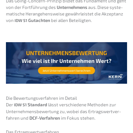
Das Going-Concern-Prinzip bildet das Funda­ment und geht
von der Fortfüh­rung des
Unter­neh­mens
aus. Diese syste­
ma­ti­sche Heran­ge­hens­wei­se gewähr­leis­tet die Akzep­tanz
von
Gutach­ten
bei allen Beteiligten.
IDW
S1
Die Bewer­tungs­ver­fah­ren im Detail
Der
Standard
lässt verschie­de­ne Metho­den zur
IDW
S1
Unter­neh­mens­be­wer­tung zu, wobei das Ertrags­wert­ver­
fah­ren und
DCF-Verfah­ren
im Fokus stehen.
Das Ertrags­wert­ver­fah­ren