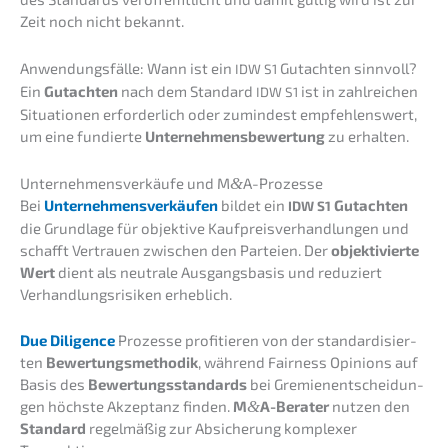
Zeit noch nicht bekannt.
Anwen­dungs­fäl­le: Wann ist ein
Gutach­ten sinnvoll?
IDW
S1
Ein
Gutach­ten
nach dem Standard
ist in zahlrei­chen
IDW
S1
Situa­tio­nen erfor­der­lich oder zumin­dest empfeh­lens­wert,
um eine fundier­te
Unter­neh­mens­be­wer­tung
zu erhalten.
Unter­neh­mens­ver­käu­fe und M
&
A-Prozesse
Bei
Unter­neh­mens­ver­käu­fen
bildet ein
Gutach­ten
IDW
S1
die Grund­la­ge für objek­ti­ve Kaufpreis­ver­hand­lun­gen und
schafft Vertrau­en zwischen den Partei­en. Der
objek­ti­vier­te
Wert
dient als neutra­le Ausgangs­ba­sis und reduziert
Verhand­lungs­ri­si­ken erheblich.
Due Diligence
Prozes­se profi­tie­ren von der standar­di­sier­
ten
Bewer­tungs­me­tho­dik
, während Fairness Opini­ons auf
Basis des
Bewer­tungs­stan­dards
bei Gremi­en­ent­schei­dun­
gen höchs­te Akzep­tanz finden.
M
&
A-Berater
nutzen den
Standard
regel­mä­ßig zur Absiche­rung komple­xer