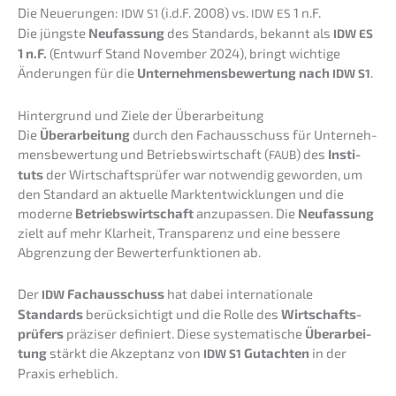
Die Neuerun­gen:
(i.d.F. 2008) vs.
1 n.F.
IDW
S1
IDW
ES
Die jüngs­te
Neufas­sung
des Standards, bekannt als
IDW
ES
1 n.F.
(Entwurf Stand Novem­ber 2024), bringt wichti­ge
Änderun­gen für die
Unter­neh­mens­be­wer­tung nach
.
IDW
S1
Hinter­grund und Ziele der Überarbeitung
Die
Überar­bei­tung
durch den Fachaus­schuss für Unter­neh­
mens­be­wer­tung und Betriebs­wirt­schaft (
) des
Insti­
FAUB
tuts
der Wirtschafts­prü­fer war notwen­dig gewor­den, um
den Standard an aktuel­le Markt­ent­wick­lun­gen und die
moder­ne
Betriebs­wirt­schaft
anzupas­sen. Die
Neufas­sung
zielt auf mehr Klarheit, Trans­pa­renz und eine besse­re
Abgren­zung der Bewer­t­erfunk­tio­nen ab.
Der
Fachaus­schuss
hat dabei inter­na­tio­na­le
IDW
Standards
berück­sich­tigt und die Rolle des
Wirtschafts­
prü­fers
präzi­ser definiert. Diese syste­ma­ti­sche
Überar­bei­
tung
stärkt die Akzep­tanz von
Gutach­ten
in der
IDW
S1
Praxis erheblich.