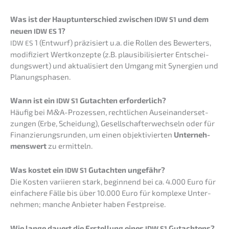
Was ist der Haupt­un­ter­schied zwischen
und dem
IDW
S1
neuen
1?
IDW
ES
1 (Entwurf) präzi­siert u.a. die Rollen des Bewer­ters,
IDW
ES
modifi­ziert Wertkon­zep­te (z.B. plausi­bi­li­sier­ter Entschei­
dungs­wert) und aktua­li­siert den Umgang mit Syner­gien und
Planungsphasen.
Wann ist ein
Gutach­ten erforderlich?
IDW
S1
Häufig bei M
&
A-Prozessen, recht­li­chen Ausein­an­der­set­
zun­gen (Erbe, Schei­dung), Gesell­schaf­ter­wech­seln oder für
Finan­zie­rungs­run­den, um einen objek­ti­vier­ten
Unter­neh­
mens­wert
zu ermitteln.
Was kostet ein
Gutach­ten ungefähr?
IDW
S1
Die Kosten variie­ren stark, begin­nend bei ca. 4.000 Euro für
einfa­che­re Fälle bis über 10.000 Euro für komple­xe Unter­
neh­men; manche Anbie­ter haben Festpreise.
Wie lange dauert die Erstel­lung eines
Gutachtens?
IDW
S1