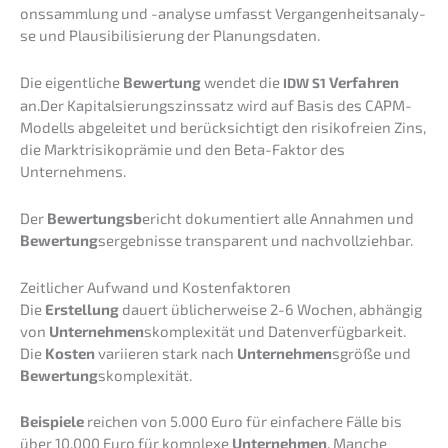
ons­samm­lung und -analy­se umfasst Vergan­gen­heits­ana­ly­
se und Plausi­bi­li­sie­rung der Planungsdaten.
Die eigent­li­che
Bewer­tung
wendet die
Verfah­ren
IDW
S1
an.Der Kapital­sie­rungs­zins­satz wird auf Basis des CAPM-
Modells abgelei­tet und berück­sich­tigt den risiko­frei­en Zins,
die Markt­ri­si­ko­prä­mie und den Beta-Faktor des
Unternehmens.
Der
Bewer­tungsb
ericht dokumen­tiert alle Annah­men und
Bewer­tung
sergeb­nis­se trans­pa­rent und nachvollziehbar.
Zeitli­cher Aufwand und Kostenfaktoren
Die
Erstel­lung
dauert üblicher­wei­se 2-6 Wochen, abhän­gig
von
Unter­neh­men
skomple­xi­tät und Daten­ver­füg­bar­keit.
Die
Kosten
variie­ren stark nach
Unter­neh­men
sgröße und
Bewer­tung
skomple­xi­tät.
Beispie­le
reichen von 5.000 Euro für einfa­che­re Fälle bis
über 10.000 Euro für komple­xe
Unter­neh­men
. Manche