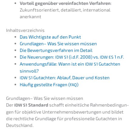
Vorteil gegen­über verein­fach­ten Verfah­ren
:
Zukunfts­ori­en­tiert, detail­liert, inter­na­tio­nal
anerkannt
Inhalts­ver­zeich­nis
Das Wichtigs­te auf den Punkt
Grund­la­gen– Was Sie wissen müssen
Die Bewer­tungs­ver­fah­ren im Detail
Die Neuerun­gen:
(i.d.F. 2008) vs.
1 n.F.
IDW
S1
IDW
ES
Anwen­dungs­fäl­le: Wann ist ein
Gutach­ten
IDW
S1
sinnvoll?
Gutach­ten: Ablauf, Dauer und Kosten
IDW
S1
Häufig gestell­te Fragen (
)
FAQ
Grund­la­gen– Was Sie wissen müssen
Der
Standard
schafft einheit­li­che Rahmen­be­din­gun­
IDW
S1
gen für objek­ti­ve Unter­neh­mens­be­wer­tun­gen und bildet
die recht­li­che Grund­la­ge für profes­sio­nel­le Gutach­ten in
Deutschland.