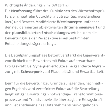
Wichtigs­te Änderun­gen im
1 n.F.
IDW
ES
Die
Neufas­sung
führt drei
Funktio­nen
des Wirtschafts­prü­
fers ein: neutra­ler Gutach­ter, neutra­ler Sachver­stän­di­ger
(neu) und Berater. Modifi­zier­te
Wertkon­zep­te
umfas­sen
den neu definier­ten objek­ti­vier­ten
Unter­neh­mens­wert
und
den
plausi­bi­li­sier­ten Entschei­dungs­wert,
bei dem die
Bewer­tung aus der Perspek­ti­ve eines bestimm­ten
Entschei­dungs­trä­gers erfolgt.
Die Detail­pla­nungs­pha­se betont verstärkt die Eigen­ver­ant­
wort­lich­keit des Bewer­ters mit Fokus auf erwart­ba­re
Ertrags­kraft. Bei
Syner­gien
erfolg­te eine geänder­te Abgren­
zung mit
Schwer­punkt
auf Plausi­bi­li­tät und Erwartbarkeit.
Beim für die Bewer­tung zu Grunde zu legen­den, nachhal­ti­
gen Ergeb­nis wird verstärk­ter Fokus auf die Beurtei­lung
langfris­ti­ger Erwar­tun­gen notwen­di­ger Trans­for­ma­ti­ons­
pro­zes­se und Trends sowie die übertrag­ba­re Ertrags­kraft
und Lebens­dau­er eines Unter­neh­mens hervorgehoben.