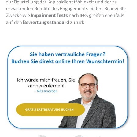
zur Beurtei­lung der Kapital­dienst­fä­hig­keit und der zu
erwar­ten­den Rendi­te des Engage­ments bilden. Bilan­zi­el­le
Zwecke wie
Impair­ment Tests
nach
greifen ebenfalls
IFRS
auf den
Bewer­tungs­stan­dard
zurück.