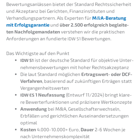
Bewer­tungs­an­läs­sen bietet der Standard Rechts­si­cher­heit
und Akzep­tanz bei Gerich­ten, Finanz­in­sti­tu­ten und
Verhand­lungs­part­nern. Als Exper­ten für
M
&
A-Beratung
mit Erfolgs­ga­ran­tie
und
über 2.500 erfolg­reich beglei­te­
ten Nachfol­ge­man­da­ten
verste­hen wir die prakti­schen
Anfor­de­run­gen an fundier­te
Bewertungen.
IDW
S1
Das Wichtigs­te auf den Punkt
ist der deutsche Standard für objek­ti­ve Unter­
IDW
S1
neh­mens­be­wer­tun­gen mit hoher Rechtsakzeptanz
Die laut Standard mögli­chen
Ertrags­wert- oder DCF-
Verfah­ren
, basie­rend auf zukünf­ti­gen Erträ­gen statt
Vergangenheitswerten
1 Neufas­sung
(Entwurf 11/2024) bringt klare­
IDW
ES
re Bewer­t­erfunk­tio­nen und präzi­se­re Wertkonzepte
Anwen­dung
bei M
&
A, Gesell­schaf­ter­wech­seln,
Erbfäl­len und gericht­li­chen Ausein­an­der­set­zun­gen
optimal
Kosten
4.000-10.000+ Euro,
Dauer
2-6 Wochen je
nach Unternehmenskomplexität