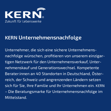
Unternehmens­nachfolge
KERN
Unter­neh­mer, die sich eine siche­re Unternehmens­
nachfolge wünschen, profi­tie­ren von unserem einzig­ar­
ti­gen Netzwerk für den Unter­nehmens­verkauf, Unter­
nehmens­kauf und Generations­wechsel. Kompe­ten­te
Berater:innen an 40 Stand­or­ten in Deutsch­land, Öster­
reich, der Schweiz und angren­zen­den Ländern setzen
sich für Sie, Ihre Familie und Ihr Unter­neh­men ein.
KERN
– Die Beratungs­mar­ke für Unternehmens­nachfolge im
Mittelstand.