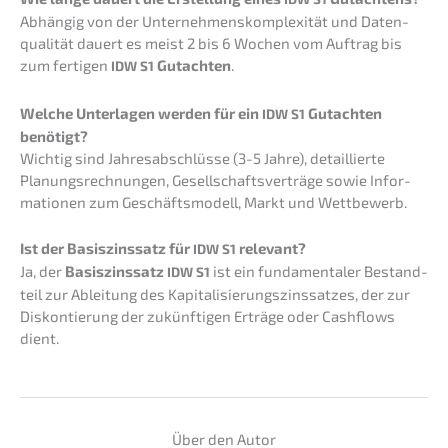
Abhän­gig von der Unter­neh­mens­kom­ple­xi­tät und Daten­
qua­li­tät dauert es meist 2 bis 6 Wochen vom Auftrag bis
zum ferti­gen
Gutach­ten
.
IDW
S1
Welche Unter­la­gen werden für ein
Gutach­ten
IDW
S1
benötigt?
Wichtig sind Jahres­ab­schlüs­se (3-5 Jahre), detail­lier­te
Planungs­rech­nun­gen, Gesell­schafts­ver­trä­ge sowie Infor­
ma­tio­nen zum Geschäfts­mo­dell, Markt und Wettbewerb.
Ist der Basis­zins­satz für
relevant?
IDW
S1
Ja, der
Basis­zins­satz
ist ein funda­men­ta­ler Bestand­
IDW
S1
teil zur Ablei­tung des Kapita­li­sie­rungs­zins­sat­zes, der zur
Diskon­tie­rung der zukünf­ti­gen Erträ­ge oder Cashflows
dient.
Über den Autor