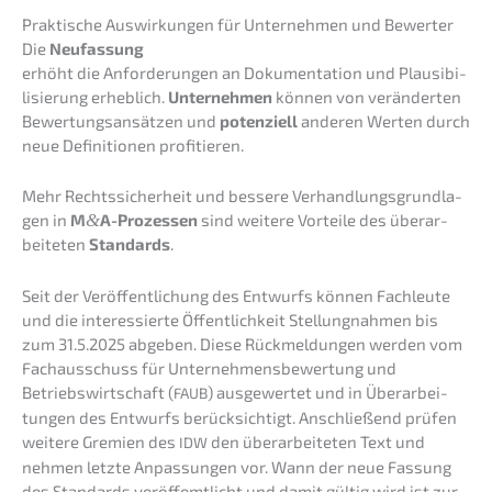
Prakti­sche Auswir­kun­gen für Unter­neh­men und Bewerter
Die
Neufas­sung
erhöht die Anfor­de­run­gen an Dokumen­ta­ti­on und Plausi­bi­
li­sie­rung erheb­lich.
Unter­neh­men
können von verän­der­ten
Bewer­tungs­an­sät­zen und
poten­zi­ell
anderen Werten durch
neue Defini­tio­nen profitieren.
Mehr Rechts­si­cher­heit und besse­re Verhand­lungs­grund­la­
gen in
M
&
A-Prozessen
sind weite­re Vortei­le des überar­
bei­te­ten
Standards
.
Seit der Veröf­fent­li­chung des Entwurfs können Fachleu­te
und die inter­es­sier­te Öffent­lich­keit Stellung­nah­men bis
zum 31.5.2025 abgeben. Diese Rückmel­dun­gen werden vom
Fachaus­schuss für Unternehmens­bewertung und
Betriebs­wirt­schaft (
) ausge­wer­tet und in Überar­bei­
FAUB
tun­gen des Entwurfs berück­sich­tigt. Anschlie­ßend prüfen
weite­re Gremi­en des
den überar­bei­te­ten Text und
IDW
nehmen letzte Anpas­sun­gen vor. Wann der neue Fassung
des Standards veröf­femt­licht und damit gültig wird ist zur