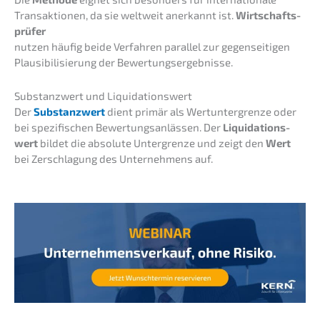
Trans­ak­tio­nen, da sie weltweit anerkannt ist.
Wirtschafts­
prü­fer
nutzen häufig beide Verfah­ren paral­lel zur gegen­sei­ti­gen
Plausi­bi­li­sie­rung der Bewertungsergebnisse.
Substanz­wert und Liquidationswert
Der
Substanz­wert
dient primär als Wertun­ter­gren­ze oder
bei spezi­fi­schen Bewer­tungs­an­läs­sen. Der
Liqui­da­ti­ons­
wert
bildet die absolu­te Unter­gren­ze und zeigt den
Wert
bei Zerschla­gung des Unter­neh­mens auf.