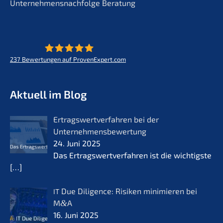
Unternehmensnachfolge Beratung
237
Bewertungen auf ProvenExpert.com
KERN - Zukunft für Lebenswerke
Aktuell im Blog
Ertrags­wert­ver­fah­ren bei der
Unternehmensbewertung
24. Juni 2025
Das Ertrags­wert­ver­fah­ren ist die wichtigs­te
[…]
Due Diligence: Risiken minimie­ren bei
IT
M
&
A
16. Juni 2025