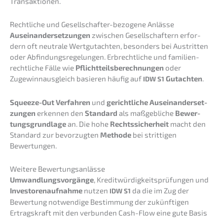
Transaktionen.
Recht­li­che und Gesell­schaf­ter-bezoge­ne Anlässe
Ausein­an­der­set­zun­gen
zwischen Gesell­schaf­tern erfor­
dern oft neutra­le Wertgut­ach­ten, beson­ders bei Austrit­ten
oder Abfin­dungs­re­ge­lun­gen. Erbrecht­li­che und famili­en­
recht­li­che Fälle wie
Pflicht­teils­be­rech­nun­gen
oder
Zugewinn­aus­gleich basie­ren häufig auf
Gutach­ten
.
IDW
S1
Squeeze-Out Verfah­ren
und
gericht­li­che Ausein­an­der­set­
zun­gen
erken­nen den
Standard
als maßgeb­li­che
Bewer­
tungs­grund­la­ge
an. Die hohe
Rechts­si­cher­heit
macht den
Standard zur bevor­zug­ten
Metho­de
bei strit­ti­gen
Bewertungen.
Weite­re Bewertungsanlässe
Umwand­lungs­vor­gän­ge
, Kredit­wür­dig­keits­prü­fun­gen und
Inves­to­ren­auf­nah­me
nutzen
da die im Zug der
IDW
S1
Bewer­tung notwen­di­ge Bestim­mung der zukünf­ti­gen
Ertrags­kraft mit den verbun­den Cash-Flow eine gute Basis