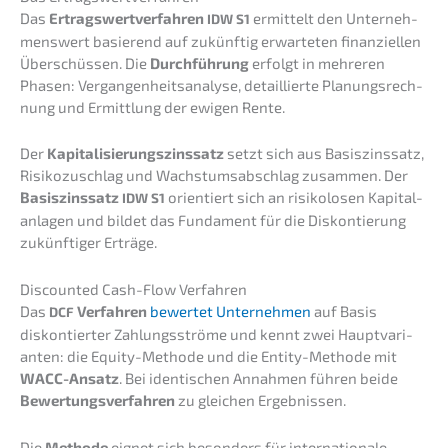
Das
Ertrags­wert­ver­fah­ren
ermit­telt den Unter­neh­
IDW
S1
mens­wert basie­rend auf zukünf­tig erwar­te­ten finan­zi­el­len
Überschüs­sen. Die
Durch­füh­rung
erfolgt in mehre­ren
Phasen: Vergan­gen­heits­ana­ly­se, detail­lier­te Planungs­rech­
nung und Ermitt­lung der ewigen Rente.
Der
Kapita­li­sie­rungs­zins­satz
setzt sich aus Basis­zins­satz,
Risiko­zu­schlag und Wachs­tums­ab­schlag zusam­men. Der
Basis­zins­satz
orien­tiert sich an risiko­lo­sen Kapital­
IDW
S1
an­la­gen und bildet das Funda­ment für die Diskon­tie­rung
zukünf­ti­ger Erträge.
Discoun­ted Cash-Flow Verfahren
Das
Verfah­ren
bewer­tet Unter­neh­men
auf Basis
DCF
diskon­tier­ter Zahlungs­strö­me und kennt zwei Haupt­va­ri­
an­ten: die Equity-Metho­de und die Entity-Metho­de mit
WACC-Ansatz
. Bei identi­schen Annah­men führen beide
Bewer­tungs­ver­fah­ren
zu gleichen Ergebnissen.
Die
Metho­de
eignet sich beson­ders für inter­na­tio­na­le