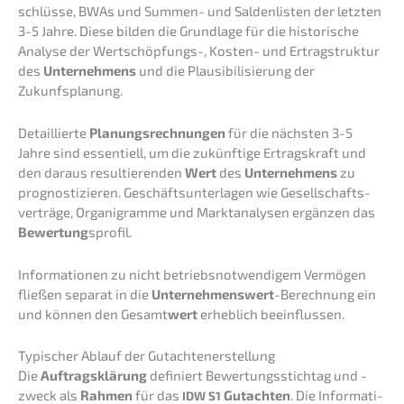
schlüs­se, BWAs und Summen- und Salden­lis­ten der letzten
3-5 Jahre. Diese bilden die Grund­la­ge für die histo­ri­sche
Analy­se der Wertschöp­fungs-, Kosten- und Ertrag­struk­tur
des
Unter­neh­mens
und die Plausi­bi­li­sie­rung der
Zukunfsplanung.
Detail­lier­te
Planungs­rech­nun­gen
für die nächs­ten 3-5
Jahre sind essen­ti­ell, um die zukünf­ti­ge Ertrags­kraft und
den daraus resul­tie­ren­den
Wert
des
Unter­neh­mens
zu
prognos­ti­zie­ren. Geschäfts­un­ter­la­gen wie Gesell­schafts­
ver­trä­ge, Organi­gram­me und Markt­ana­ly­sen ergän­zen das
Bewer­tung
sprofil.
Infor­ma­tio­nen zu nicht betriebs­not­wen­di­gem Vermö­gen
fließen separat in die
Unter­neh­mens­wert
-Berech­nung ein
und können den Gesamt
wert
erheb­lich beeinflussen.
Typischer Ablauf der Gutachtenerstellung
Die
Auftrags­klä­rung
definiert Bewer­tungs­stich­tag und -
zweck als
Rahmen
für das
Gutach­ten
. Die Infor­ma­ti­
IDW
S1