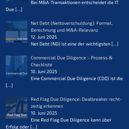
Bei M&A-Transaktionen entschei­det die IT
Due
[…]
Net Debt (Netto­ver­schul­dung): Formel,
Berech­nung und M
&
A-Relevanz
12. Juni 2025
Net Debt (ND) ist eine der wichtigs­ten
[…]
Commer­cial Due Diligence – Prozess
&
Checkliste
10. Juni 2025
Eine Commer­cial Due Diligence (CDD) ist die
[…]
Red Flag Due Diligence: Dealb­rea­k­er recht­
zei­tig erkennen
10. Juni 2025
Eine Red Flag Due Diligence kann über
Erfolg oder
[…]