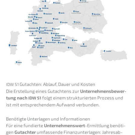
Gutach­ten: Ablauf, Dauer und Kosten
IDW
S1
Die Erstel­lung eines Gutach­tens zur
Unter­neh­mens­be­wer­
tung nach
folgt einem struk­tu­rier­ten Prozess und
IDW
S1
ist mit entspre­chen­dem Aufwand verbunden.
Benötig­te Unter­la­gen und Informationen
Für eine fundier­te
Unter­neh­mens­wert
-Ermitt­lung benöti­
gen
Gutach­ter
umfas­sen­de Finanz­un­ter­la­gen: Jahres­ab­