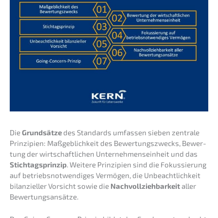
Die
Grund­sät­ze
des Standards umfas­sen sieben zentra­le
Prinzi­pi­en: Maßgeb­lich­keit des Bewer­tungs­zwecks, Bewer­
tung der wirtschaft­li­chen Unter­neh­mens­ein­heit und das
Stich­tags­prin­zip
. Weite­re Prinzi­pi­en sind die Fokus­sie­rung
auf betriebs­not­wen­di­ges Vermö­gen, die Unbeacht­lich­keit
bilan­zi­el­ler Vorsicht sowie die
Nachvoll­zieh­bar­keit
aller
Bewertungsansätze.