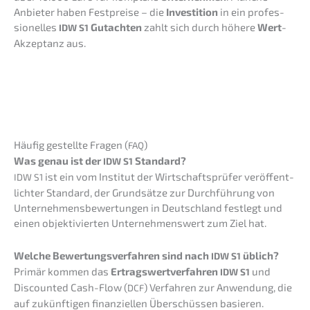
Anbie­ter haben Festprei­se – die
Inves­ti­ti­on
in ein profes­
sio­nel­les
Gutach­ten
zahlt sich durch höhere
Wert
-
IDW
S1
Akzep­tanz aus.
Häufig gestell­te Fragen (
)
FAQ
Was genau ist der
Standard?
IDW
S1
ist ein vom Insti­tut der Wirtschafts­prü­fer veröf­fent­
IDW
S1
lich­ter Standard, der Grund­sät­ze zur Durch­füh­rung von
Unter­neh­mens­be­wer­tun­gen in Deutsch­land festlegt und
einen objek­ti­vier­ten Unter­neh­mens­wert zum Ziel hat.
Welche Bewer­tungs­ver­fah­ren sind nach
üblich?
IDW
S1
Primär kommen das
Ertrags­wert­ver­fah­ren
und
IDW
S1
Discoun­ted Cash-Flow (
) Verfah­ren zur Anwen­dung, die
DCF
auf zukünf­ti­gen finan­zi­el­len Überschüs­sen basieren.