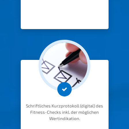
Schrift­li­ches Kurzpro­to­koll (digital) des
Fitness-Checks inkl. der mögli­chen
Wertindikation.