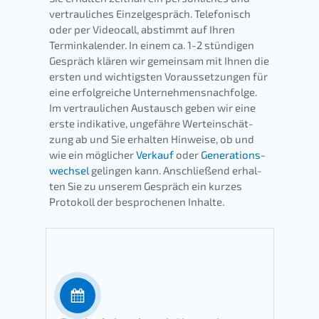
vertrau­li­ches Einzel­ge­spräch. Telefo­nisch
oder per Video­call, abstimmt auf Ihren
Termin­ka­len­der. In einem ca. 1-2 stündi­gen
Gespräch klären wir gemein­sam mit Ihnen die
ersten und wichtigs­ten Voraus­set­zun­gen für
eine erfolg­rei­che Unternehmens­nachfolge.
Im vertrau­li­chen Austausch geben wir eine
erste indika­ti­ve, ungefäh­re Wertein­schät­
zung ab und Sie erhal­ten Hinwei­se, ob und
wie ein mögli­cher
Verkauf
oder
Generations­
wechsel
gelin­gen kann. Anschlie­ßend erhal­
ten Sie zu unserem Gespräch ein kurzes
Proto­koll der bespro­che­nen Inhalte.