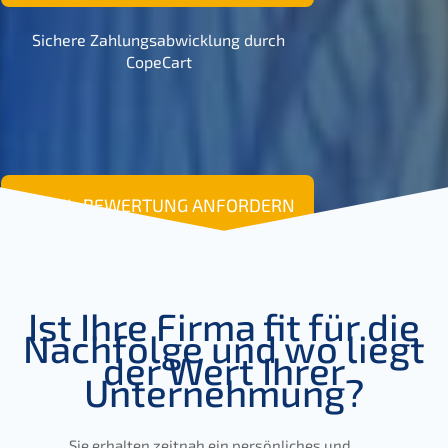
Siche­re Zahlungs­ab­wick­lung durch
CopeCart
DETAIL-BEWERTUNG
ANFORDERN
Ist Ihre Firma fit für die
Nachfol­ge und wo liegt
der Wert Ihrer
Unternehmung?
Sie erhal­ten zeitnah ein persön­li­ches und