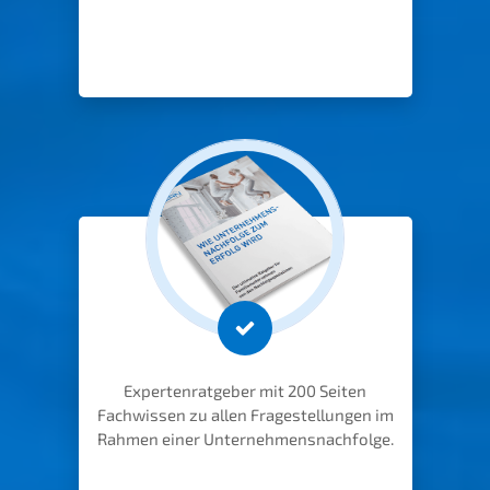
Exper­ten­rat­ge­ber mit 200 Seiten
Fachwis­sen zu allen Frage­stel­lun­gen im
Rahmen einer Unternehmensnachfolge.