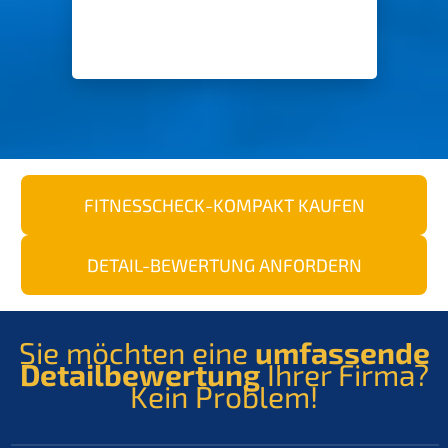
FITNESSCHECK-KOMPAKT
KAUFEN
DETAIL-BEWERTUNG
ANFORDERN
Sie möchten eine
umfas­sen­de
Detail­be­wer­tung
Ihrer Firma?
Kein Problem!