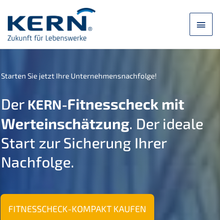
Zum
Inhalt
Hau
springen
Starten Sie jetzt Ihre Unternehmensnachfolge!
Der
Fitnesscheck mit
KERN-
Wertein­schät­zung
. Der ideale
Start zur Siche­rung Ihrer
Nachfolge.
FITNESSCHECK-KOMPAKT
KAUFEN