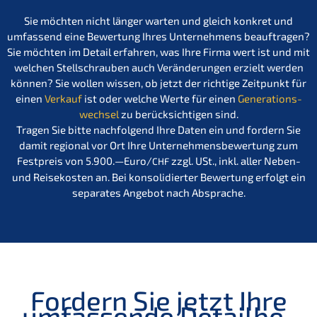
Sie möchten nicht länger warten und gleich konkret und
umfas­send eine Bewer­tung Ihres Unter­neh­mens beauf­tra­gen?
Sie möchten im Detail erfah­ren, was Ihre Firma wert ist und mit
welchen Stell­schrau­ben auch Verän­de­run­gen erzielt werden
können? Sie wollen wissen, ob jetzt der richti­ge Zeitpunkt für
einen
Verkauf
ist oder welche Werte für einen
Generations­
wechsel
zu berück­sich­ti­gen sind.
Tragen Sie bitte nachfol­gend Ihre Daten ein und fordern Sie
damit regio­nal vor Ort Ihre Unter­neh­mens­be­wer­tung zum
Festpreis von 5.900.—Euro/
zzgl. USt., inkl. aller Neben-
CHF
und Reise­kos­ten an. Bei konso­li­dier­ter Bewer­tung erfolgt ein
separa­tes Angebot nach Absprache.
Fordern Sie jetzt Ihre
umfas­sen­de Detail­be­