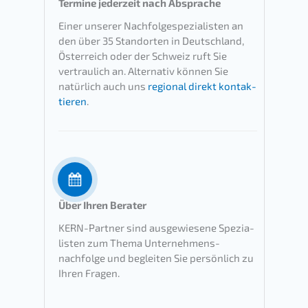
Termi­ne jeder­zeit nach Absprache
Einer unserer Nachfolge­spezialisten an
den über 35 Stand­or­ten in Deutsch­land,
Öster­reich oder der Schweiz ruft Sie
vertrau­lich an. Alter­na­tiv können Sie
natür­lich auch uns
regio­nal direkt kontak­
tie­ren
.
Über Ihren Berater
KERN-Partner sind ausge­wie­se­ne Spezia­
lis­ten zum Thema Unternehmens­
nachfolge und beglei­ten Sie persön­lich zu
Ihren Fragen.