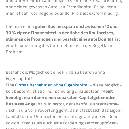
und Unter­neh­mer kaum möglich sein, eine Firma zu kaufen,
ohne einen gewis­sen Anteil an Fremd­ka­pi­tal. Es sei denn,
man ist sehr vermö­gend oder der Preis ist extrem niedrig.
Hat man einen
guten Business­plan und zwischen 10 und
30 % eigene Finanz­mit­tel in der Höhe des Kaufprei­ses,
stimmen die Progno­sen und besteht eine gute Bonität
, ist
eine Finan­zie­rung des Unter­neh­mens in der Regel kein
Problem.
Besteht die Möglich­keit eine Firma zu kaufen ohne
Eigenkapital?
Eine
Firma überneh­men ohne Eigen­ka­pi­tal
– diese Möglich­
keit besteht, ist aber nur schwie­rig umzuset­zen.
Meist
benötigt man dann einen separa­ten Kapital­ge­ber oder
Business Angel
bzw. Inves­tor, der ebenfalls unter­neh­me­
risch in die Verant­wor­tung geht. Damit lässt sich das Eigen­
ka­pi­tal für die Unternehmens­nachfolge aufsto­cken. Denn
sowohl Kredi­te als auch eine Förde­rung setzten größten­