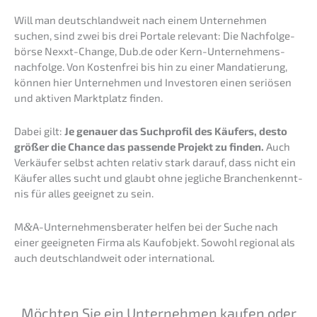
Will man deutsch­land­weit nach einem Unter­neh­men
suchen, sind zwei bis drei Porta­le relevant: Die Nachfol­ge­
bör­se Nexxt-Change, Dub.de oder Kern-Unternehmens­
nachfolge. Von Kosten­frei bis hin zu einer Manda­tie­rung,
können hier Unter­neh­men und Inves­to­ren einen seriö­sen
und aktiven Markt­platz finden.
Dabei gilt:
Je genau­er das Suchpro­fil des Käufers, desto
größer die Chance das passen­de Projekt zu finden.
Auch
Verkäu­fer selbst achten relativ stark darauf, dass nicht ein
Käufer alles sucht und glaubt ohne jegli­che Branchen­kennt­
nis für alles geeig­net zu sein.
M
&
A-Unternehmensberater helfen bei der Suche nach
einer geeig­ne­ten Firma als Kaufob­jekt. Sowohl regio­nal als
auch deutsch­land­weit oder international.
Möchten Sie ein Unter­neh­men kaufen oder