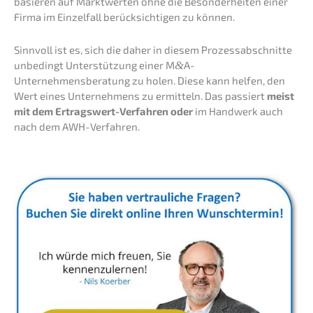
basie­ren auf Markt­wer­ten ohne die Beson­der­hei­ten einer
Firma im Einzel­fall berück­sich­ti­gen zu können.
Sinnvoll ist es, sich die daher in diesem Prozess­ab­schnit­te
unbedingt Unter­stüt­zung einer M
&
A-
Unternehmensberatung zu holen. Diese kann helfen, den
Wert eines Unter­neh­mens zu ermit­teln. Das passiert
meist
mit dem Ertrags­wert-Verfah­ren oder
im Handwerk auch
nach dem AWH-Verfahren.