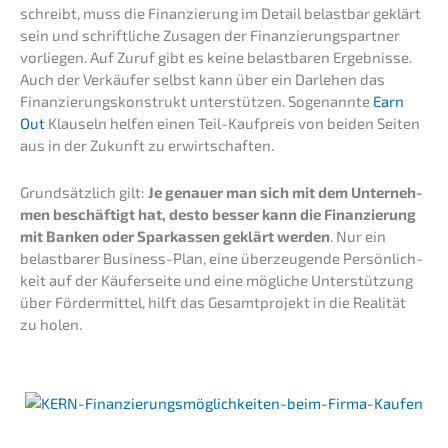
schreibt, muss die Finan­zie­rung im Detail belast­bar geklärt
sein und schrift­li­che Zusagen der Finanz­ierungs­partner
vorlie­gen. Auf Zuruf gibt es keine belast­ba­ren Ergeb­nis­se.
Auch der Verkäu­fer selbst kann über ein Darle­hen das
Finan­zie­rungs­kon­strukt unter­stüt­zen. Sogenann­te
Earn
Out
Klauseln helfen einen Teil-Kaufpreis von beiden Seiten
aus in der Zukunft zu erwirtschaften.
Grund­sätz­lich gilt:
Je genau­er man sich mit dem Unter­neh­
men beschäf­tigt hat, desto besser kann die Finan­zie­rung
mit Banken oder Sparkas­sen geklärt werden
. Nur ein
belast­ba­rer Business-Plan, eine überzeu­gen­de Persön­lich­
keit auf der Käufer­sei­te und eine mögli­che Unter­stüt­zung
über Förder­mit­tel, hilft das Gesamt­pro­jekt in die Reali­tät
zu holen.