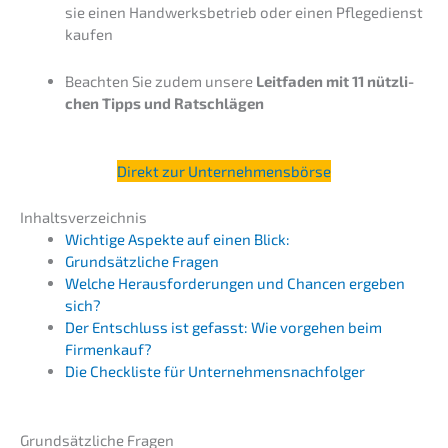
sie einen Handwerks­be­trieb oder einen Pflege­dienst
kaufen
Beach­ten Sie zudem unsere
Leitfa­den mit 11 nützli­
chen Tipps und Ratschlägen
Direkt zur Unternehmensbörse
Inhalts­ver­zeich­nis
Wichti­ge Aspek­te auf einen Blick:
Grund­sätz­li­che Fragen
Welche Heraus­for­de­run­gen und Chancen ergeben
sich?
Der Entschluss ist gefasst: Wie vorge­hen beim
Firmenkauf?
Die Check­lis­te für Unternehmensnachfolger
Grund­sätz­li­che Fragen