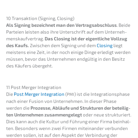
10 Trans­ak­ti­on (Signing, Closing)
Als Signing bezeich­net man den Vertrags­ab­schluss
. Beide
Partei­en leisten also ihre Unter­schrift auf dem Unter­neh­
mens­kauf­ver­trag.
Das Closing ist der eigent­li­che Vollzug
des Kaufs.
Zwischen dem Signing und dem
Closing
liegt
meistens eine Zeit, in der noch einige Dinge erledigt werden
müssen, bevor das Unter­neh­men endgül­tig in den Besitz
des Käufers übergeht.
11 Post Merger Integration
Die
Post Merger Integra­ti­on
(
) ist die Integra­ti­ons­pha­se
PMI
nach einer Fusion von Unter­neh­men. In dieser Phase
werden die
Prozes­se, Abläu­fe und Struk­tu­ren der betei­lig­
ten Unter­neh­men zusam­men­ge­legt
oder neue struk­tu­riert.
Dies kann auch die Kultur und Führung einer Firma beinhal­
ten. Beson­ders wenn zwei Firmen mitein­an­der verbun­den
werden sollen, ist auf den Aspekt der Verbin­dung der