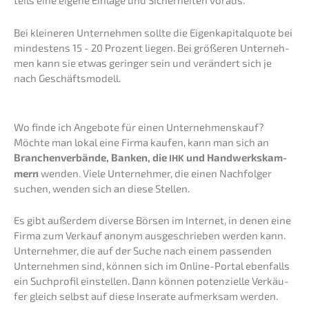
teils eine eigene Einla­ge und Sicher­hei­ten voraus.
Bei kleine­ren Unter­neh­men sollte die Eigen­ka­pi­tal­quo­te bei
mindes­tens 15 - 20 Prozent liegen. Bei größe­ren Unter­neh­
men kann sie etwas gerin­ger sein und verän­dert sich je
nach Geschäftsmodell.
Wo finde ich Angebo­te für einen Unternehmenskauf?
Möchte man lokal eine Firma kaufen, kann man sich an
Branchen­ver­bän­de, Banken, die
und Handwerks­kam­
IHK
mern
wenden. Viele Unter­neh­mer, die einen Nachfol­ger
suchen, wenden sich an diese Stellen.
Es gibt außer­dem diver­se Börsen im Inter­net, in denen eine
Firma zum Verkauf anonym ausge­schrie­ben werden kann.
Unter­neh­mer, die auf der Suche nach einem passen­den
Unter­neh­men sind, können sich im Online-Portal ebenfalls
ein Suchpro­fil einstel­len. Dann können poten­zi­el­le Verkäu­
fer gleich selbst auf diese Insera­te aufmerk­sam werden.