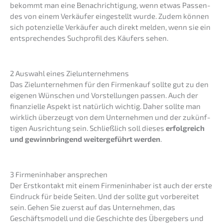
bekommt man eine Benach­rich­ti­gung, wenn etwas Passen­
des von einem Verkäu­fer einge­stellt wurde. Zudem können
sich poten­zi­el­le Verkäu­fer auch direkt melden, wenn sie ein
entspre­chen­des Suchpro­fil des Käufers sehen.
2 Auswahl eines Zielunternehmens
Das Zielun­ter­neh­men für den Firmen­kauf sollte gut zu den
eigenen Wünschen und Vorstel­lun­gen passen. Auch der
finan­zi­el­le Aspekt ist natür­lich wichtig. Daher sollte man
wirklich überzeugt von dem Unter­neh­men und der zukünf­
ti­gen Ausrich­tung sein. Schließ­lich soll dieses
erfolg­reich
und gewinn­brin­gend weiter­ge­führt werden
.
3 Firmen­in­ha­ber ansprechen
Der Erstkon­takt mit einem Firmen­in­ha­ber ist auch der erste
Eindruck für beide Seiten. Und der sollte gut vorbe­rei­tet
sein. Gehen Sie zuerst auf das Unter­neh­men, das
Geschäfts­mo­dell und die Geschich­te des Überge­bers und