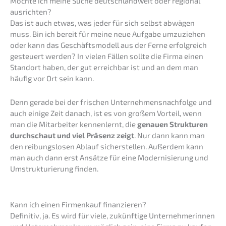
Möchte ich meine Suche deutsch­land­weit oder regio­nal
ausrichten?
Das ist auch etwas, was jeder für sich selbst abwägen
muss. Bin ich bereit für meine neue Aufga­be umzuzie­hen
oder kann das Geschäfts­mo­dell aus der Ferne erfolg­reich
gesteu­ert werden? In vielen Fällen sollte die Firma einen
Stand­ort haben, der gut erreich­bar ist und an dem man
häufig vor Ort sein kann.
Denn gerade bei der frischen Unternehmens­nachfolge und
auch einige Zeit danach, ist es von großem Vorteil, wenn
man die Mitar­bei­ter kennen­lernt, die
genau­en Struk­tu­ren
durch­schaut und viel Präsenz zeigt
. Nur dann kann man
den reibungs­lo­sen Ablauf sicher­stel­len. Außer­dem kann
man auch dann erst Ansät­ze für eine Moder­ni­sie­rung und
Umstruk­tu­rie­rung finden.
Kann ich einen Firmen­kauf finanzieren?
Defini­tiv, ja. Es wird für viele, zukünf­ti­ge Unter­neh­me­rin­nen