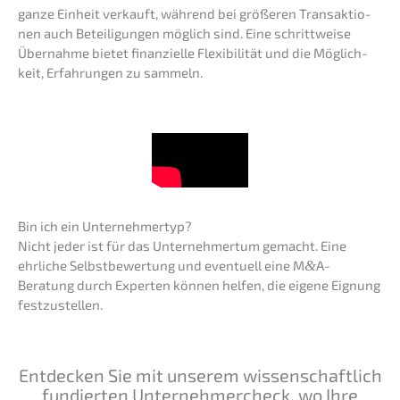
ganze Einheit verkauft, während bei größe­ren Trans­ak­tio­
nen auch Betei­li­gun­gen möglich sind. Eine schritt­wei­se
Übernah­me bietet finan­zi­el­le Flexi­bi­li­tät und die Möglich­
keit, Erfah­run­gen zu sammeln.
Bin ich ein Unternehmertyp?
Nicht jeder ist für das Unter­neh­mer­tum gemacht. Eine
ehrli­che Selbst­be­wer­tung und eventu­ell eine M
&
A-
Beratung durch Exper­ten können helfen, die eigene Eignung
festzustellen.
Entde­cken Sie mit unserem wissen­schaft­lich
fundier­ten Unter­neh­mer­check, wo Ihre