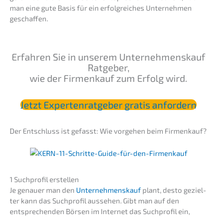
man eine gute Basis für ein erfolg­rei­ches Unter­neh­men
geschaffen.
Erfah­ren Sie in unserem Unter­nehmens­kauf
Ratge­ber,
wie der Firmen­kauf zum Erfolg wird.
Jetzt Exper­ten­rat­ge­ber gratis anfordern
Der Entschluss ist gefasst: Wie vorge­hen beim Firmenkauf?
1 Suchpro­fil erstellen
Je genau­er man den
Unter­nehmens­kauf
plant, desto geziel­
ter kann das Suchpro­fil ausse­hen. Gibt man auf den
entspre­chen­den Börsen im Inter­net das Suchpro­fil ein,