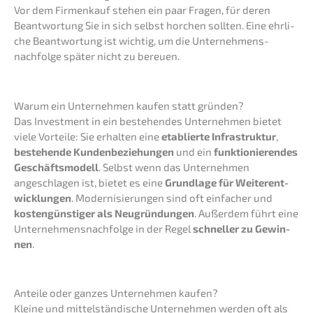
Vor dem Firmen­kauf stehen ein paar Fragen, für deren
Beant­wor­tung Sie in sich selbst horchen sollten. Eine ehrli­
che Beant­wor­tung ist wichtig, um die Unternehmens­
nachfolge später nicht zu bereuen.
Warum ein Unter­neh­men kaufen statt gründen?
Das Invest­ment in ein bestehen­des Unter­neh­men bietet
viele Vortei­le: Sie erhal­ten eine
etablier­te Infra­struk­tur
,
bestehen­de Kunden­be­zie­hun­gen
und ein
funktio­nie­ren­des
Geschäfts­mo­dell
. Selbst wenn das Unter­neh­men
angeschla­gen ist, bietet es eine
Grund­la­ge für Weiter­ent­
wick­lun­gen
. Moder­ni­sie­run­gen sind oft einfa­cher und
kosten­güns­ti­ger als Neugrün­dun­gen
. Außer­dem führt eine
Unternehmens­nachfolge in der Regel
schnel­ler zu Gewin­
nen
.
Antei­le oder ganzes Unter­neh­men kaufen?
Kleine und mittel­stän­di­sche Unter­neh­men werden oft als