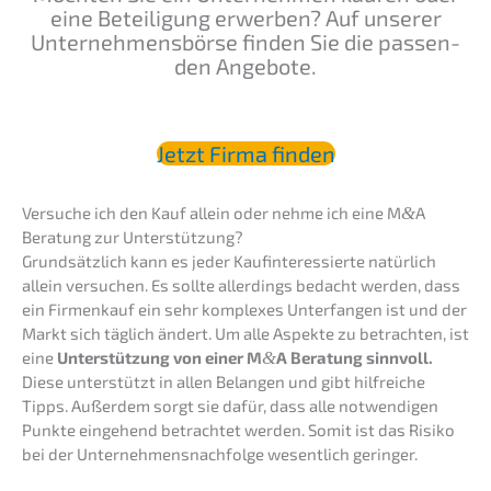
eine Betei­li­gung erwer­ben? Auf unserer
Unter­neh­mens­bör­se finden Sie die passen­
den Angebote.
Jetzt Firma finden
Versu­che ich den Kauf allein oder nehme ich eine M
&
A
Beratung zur Unterstützung?
Grund­sätz­lich kann es jeder Kaufin­ter­es­sier­te natür­lich
allein versu­chen. Es sollte aller­dings bedacht werden, dass
ein Firmen­kauf ein sehr komple­xes Unter­fan­gen ist und der
Markt sich täglich ändert. Um alle Aspek­te zu betrach­ten, ist
eine
Unter­stüt­zung von einer M
&
A Beratung sinnvoll.
Diese unter­stützt in allen Belan­gen und gibt hilfrei­che
Tipps. Außer­dem sorgt sie dafür, dass alle notwen­di­gen
Punkte einge­hend betrach­tet werden. Somit ist das Risiko
bei der Unternehmens­nachfolge wesent­lich geringer.