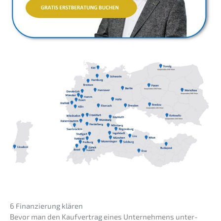
6 Finan­zie­rung klären
Bevor man den Kaufver­trag eines Unter­neh­mens unter­