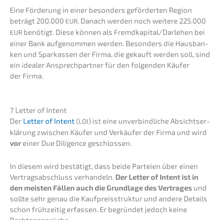
Eine Förde­rung in einer beson­ders geför­der­ten Region
beträgt 200.000
. Danach werden noch weite­re 225.000
EUR
benötigt. Diese können als Fremdkapital/Darlehen bei
EUR
einer Bank aufge­nom­men werden. Beson­ders die Hausban­
ken und Sparkas­sen der Firma, die gekauft werden soll, sind
ein idealer Ansprech­part­ner für den folgen­den Käufer
der Firma.
7 Letter of Intent
Der
Letter of Intent
(
) ist eine unver­bind­li­che Absichts­er­
LOI
klä­rung zwischen Käufer und Verkäu­fer der Firma und wird
vor
einer Due Diligence geschlossen.
In diesem wird bestä­tigt, dass beide Partei­en über einen
Vertrags­ab­schluss verhan­deln.
Der Letter of Intent ist in
den meisten Fällen auch die Grund­la­ge des Vertra­ges
und
sollte sehr genau die Kaufpreis­struk­tur und andere Details
schon frühzei­tig erfas­sen. Er begrün­det jedoch keine