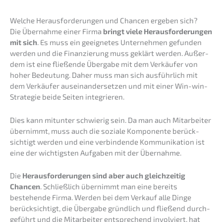
Welche Heraus­for­de­run­gen und Chancen ergeben sich?
Die Übernah­me einer Firma
bringt viele Heraus­for­de­run­gen
mit sich
. Es muss ein geeig­ne­tes Unter­neh­men gefun­den
werden und die Finan­zie­rung muss geklärt werden. Außer­
dem ist eine fließen­de Überga­be mit dem Verkäu­fer von
hoher Bedeu­tung. Daher muss man sich ausführ­lich mit
dem Verkäu­fer ausein­an­der­set­zen und mit einer Win-win-
Strate­gie beide Seiten integrieren.
Dies kann mitun­ter schwie­rig sein. Da man auch Mitar­bei­ter
übernimmt, muss auch die sozia­le Kompo­nen­te berück­
sich­tigt werden und eine verbin­den­de Kommu­ni­ka­ti­on ist
eine der wichtigs­ten Aufga­ben mit der Übernahme.
Die
Heraus­for­de­run­gen sind aber auch gleich­zei­tig
Chancen
. Schließ­lich übernimmt man eine bereits
bestehen­de Firma. Werden bei dem Verkauf alle Dinge
berück­sich­tigt, die Überga­be gründ­lich und fließend durch­
ge­führt und die Mitar­bei­ter entspre­chend invol­viert, hat