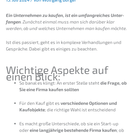
Ein Unter­neh­men zu kaufen, ist ein umfang­rei­ches Unter­
fan­gen
. Zunächst einmal muss man sich darüber klar
werden, ob und welches Unter­neh­men man kaufen möchte.
Ist dies passiert, geht es in komple­xe Verhand­lun­gen und
Gesprä­che. Dabei gibt es einiges zu beachten.
Wichti­ge Aspek­te auf
einen Blick:
So banal es klingt: An erster Stelle steht
die Frage, ob
Sie eine Firma kaufen sollten
Für den Kauf gibt es
verschie­de­ne Optio­nen und
Kaufob­jek­te
; die richti­ge Wahl ist entscheidend
Es macht große Unter­schie­de, ob sie ein Start-up
oder
eine langjäh­ri­ge bestehen­de Firma kaufen
; ob