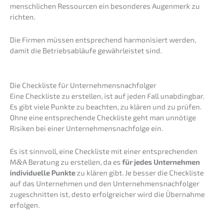
mensch­li­chen Ressour­cen ein beson­de­res Augen­merk zu
richten.
Die Firmen müssen entspre­chend harmo­ni­siert werden,
damit die Betriebs­ab­läu­fe gewähr­leis­tet sind.
Die Check­lis­te für Unternehmensnachfolger
Eine Check­lis­te zu erstel­len, ist auf jeden Fall unabding­bar.
Es gibt viele Punkte zu beach­ten, zu klären und zu prüfen.
Ohne eine entspre­chen­de Check­lis­te geht man unnöti­ge
Risiken bei einer Unternehmens­nachfolge ein.
Es ist sinnvoll, eine Check­lis­te mit einer entspre­chen­den
M
&
A Beratung zu erstel­len, da es
für jedes Unter­neh­men
indivi­du­el­le Punkte
zu klären gibt. Je besser die Check­lis­te
auf das Unter­neh­men und den Unter­neh­mens­nach­fol­ger
zugeschnit­ten ist, desto erfolg­rei­cher wird die Übernah­me
erfolgen.