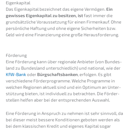
Eigen­ka­pi­tal
Das Eigen­ka­pi­tal bezeich­net das eigene Vermö­gen.
Ein
gewis­ses Eigen­ka­pi­tal zu besit­zen, ist
fast immer die
grund­sätz­li­che Voraus­set­zung für einen Firmen­kauf. Ohne
persön­li­che Haftung und ohne eigene Sicher­hei­ten bzw.
Geld wird eine Finan­zie­rung eine große Herausforderung.
Förde­rung
Eine Förde­rung kann über regio­na­le Anbie­ter (von Bundes­
land zu Bundes­land unter­schied­lich) und natio­nal, wie
der
KfW-Bank
oder
Bürgschafts­ban­ken
, erfol­gen. Es gibt
verschie­de­ne Förder­pro­gram­me. Welche Program­me in
welchen Regio­nen aktuell sind und ein Optimum an Unter­
stüt­zung bieten, ist indivi­du­ell zu betrach­ten. Die Förder­
stel­len helfen aber bei der entspre­chen­den Auswahl.
Eine Förde­rung in Anspruch zu nehmen ist sehr sinnvoll, da
bei dieser meist besse­re Kondi­tio­nen geboten werden als
bei dem klassi­schen Kredit und eigenes Kapital sogar