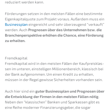
reduziert werden kann.
Förde­run­gen setzen in den meisten Fällen eine bestimm­te
Eigen­ka­pi­tal­quo­te zum Projekt voraus. Außer­dem muss ein
Business­plan
einge­reicht und sehr überzeu­gend “verkauft”
werden. Auch
Progno­sen über das Unter­neh­men bzw. die
Branchen­per­spek­ti­ve erhöhen die Chance, eine Förde­rung
zu erhalten.
Fremd­ka­pi­tal
Fremd­ka­pi­tal wird in den meisten Fällen der Kaufpreis­klas­
sen im unteren, einstel­li­gen Millio­nen­be­reich, klassisch bei
der Bank aufge­nom­men. Um einen Kredit zu erhal­ten,
müssen in der Regel gewis­se Sicher­hei­ten vorhan­den sein.
Auch hier sind ein
guter Business­plan und Progno­sen über
die Entwick­lung der Firmen in den meisten Fällen nötig
.
Neben den “klassi­schen” Banken und Sparkas­sen gibt es
eine Reihe moder­ner Finan­zie­rungs­ge­ber, die sogar