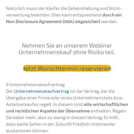
Natür­lich muss der Käufer die Geheim­hal­tung und Nicht­
ver­wer­tung beach­ten. Dies kann entspre­chend
durch ein
Non Disclo­sure Agree­ment (
) abgesi­chert
werden.
NDA
Nehmen Sie an unserem Webinar
Unter­nehmens­kauf ohne Risiko teil.
Jetzt Wunsch­ter­min reservieren
9 Unter­neh­mens­kauf­ver­trag
Der
Unter­neh­mens­kauf­ver­trag
ist der Vertrag, der die
Überga­be einer Firma oder eines Unter­neh­mens­teils bzw.
Anteil­ver­kau­fes regelt. In diesem sind
alle wirtschaft­li­chen
und recht­li­chen Aspek­te der Übernah­me
enthal­ten. Regeln
Sie lieber mehr, also zu wenig in diesem Vertrag. Es hilft,
dass beide Seiten in der Zukunft fried­lich mitein­an­der
auskom­men können.