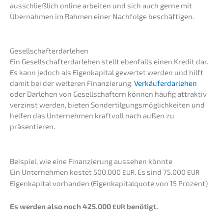
ausschließ­lich online arbei­ten und sich auch gerne mit
Übernah­men im Rahmen einer Nachfol­ge beschäftigen.
Gesell­schaf­ter­dar­le­hen
Ein Gesell­schaf­ter­dar­le­hen stellt ebenfalls einen Kredit dar.
Es kann jedoch als Eigen­ka­pi­tal gewer­tet werden und hilft
damit bei der weite­ren Finan­zie­rung.
Verkäu­fer­dar­le­hen
oder Darle­hen von Gesell­schaf­tern können häufig attrak­tiv
verzinst werden, bieten Sonder­til­gungs­mög­lich­kei­ten und
helfen das Unter­neh­men kraft­voll nach außen zu
präsentieren.
Beispiel, wie eine Finan­zie­rung ausse­hen könnte
Ein Unter­neh­men kostet 500.000
. Es sind 75.000
EUR
EUR
Eigen­ka­pi­tal vorhan­den (Eigen­ka­pi­tal­quo­te von 15 Prozent)
Es werden also noch 425.000
benötigt.
EUR