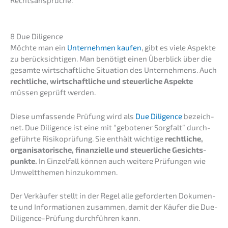
Rechtsansprüche.
8 Due Diligence
Möchte man ein
Unter­neh­men kaufen
, gibt es viele Aspek­te
zu berück­sich­ti­gen. Man benötigt einen Überblick über die
gesam­te wirtschaft­li­che Situa­ti­on des Unter­neh­mens. Auch
recht­li­che, wirtschaft­li­che und steuer­li­che Aspek­te
müssen geprüft werden.
Diese umfas­sen­de Prüfung wird als
Due Diligence
bezeich­
net. Due Diligence ist eine mit “gebote­ner Sorgfalt” durch­
ge­führ­te Risiko­prü­fung. Sie enthält wichti­ge
recht­li­che,
organi­sa­to­ri­sche, finan­zi­el­le und steuer­li­che Gesichts­
punk­te.
In Einzel­fall können auch weite­re Prüfun­gen wie
Umwelt­the­men hinzukommen.
Der Verkäu­fer stellt in der Regel alle gefor­der­ten Dokumen­
te und Infor­ma­tio­nen zusam­men, damit der Käufer die Due-
Diligence-Prüfung durch­füh­ren kann.