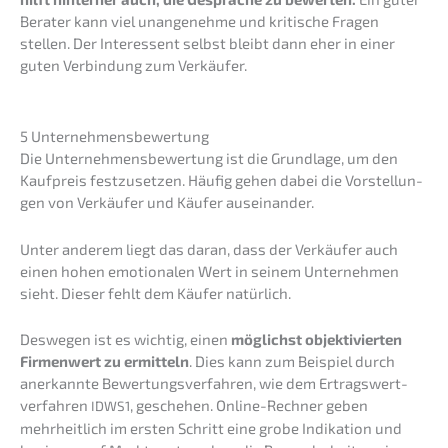
Berater kann viel unange­neh­me und kriti­sche Fragen
stellen. Der Inter­es­sent selbst bleibt dann eher in einer
guten Verbin­dung zum Verkäufer.
5 Unter­neh­mens­be­wer­tung
Die Unter­neh­mens­be­wer­tung ist die Grund­la­ge, um den
Kaufpreis festzu­set­zen. Häufig gehen dabei die Vorstel­lun­
gen von Verkäu­fer und Käufer auseinander.
Unter anderem liegt das daran, dass der Verkäu­fer auch
einen hohen emotio­na­len Wert in seinem Unter­neh­men
sieht. Dieser fehlt dem Käufer natürlich.
Deswe­gen ist es wichtig, einen
möglichst objek­ti­vier­ten
Firmen­wert zu ermit­teln
. Dies kann zum Beispiel durch
anerkann­te Bewer­tungs­ver­fah­ren, wie dem Ertrags­wert­
ver­fah­ren
, gesche­hen. Online-Rechner geben
IDWS1
mehrheit­lich im ersten Schritt eine grobe Indika­ti­on und