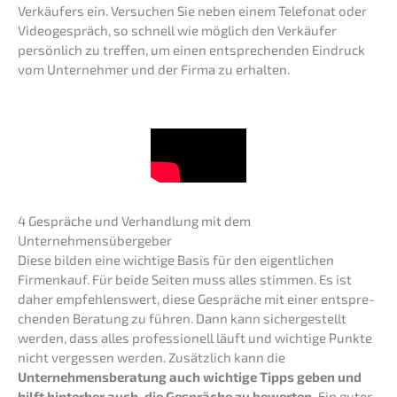
Verkäu­fers ein. Versu­chen Sie neben einem Telefo­nat oder
Video­ge­spräch, so schnell wie möglich den Verkäu­fer
persön­lich zu treffen, um einen entspre­chen­den Eindruck
vom Unter­neh­mer und der Firma zu erhalten.
4 Gesprä­che und Verhand­lung mit dem
Unternehmensübergeber
Diese bilden eine wichti­ge Basis für den eigent­li­chen
Firmen­kauf. Für beide Seiten muss alles stimmen. Es ist
daher empfeh­lens­wert, diese Gesprä­che mit einer entspre­
chen­den Beratung zu führen. Dann kann sicher­ge­stellt
werden, dass alles profes­sio­nell läuft und wichti­ge Punkte
nicht verges­sen werden. Zusätz­lich kann die
Unternehmens­beratung auch wichti­ge Tipps geben und
hilft hinter­her auch, die Gesprä­che zu bewer­ten.
Ein guter