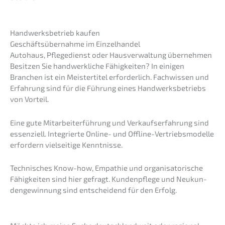
Handwerks­be­trieb kaufen
Geschäfts­über­nah­me im Einzelhandel
Autohaus, Pflege­dienst oder Hausver­wal­tung übernehmen
Besit­zen Sie handwerk­li­che Fähig­kei­ten? In einigen
Branchen ist ein Meister­ti­tel erfor­der­lich. Fachwis­sen und
Erfah­rung sind für die Führung eines Handwerks­be­triebs
von Vorteil.
Eine gute Mitar­bei­ter­füh­rung und Verkaufs­er­fah­rung sind
essen­zi­ell. Integrier­te Online- und Offline-Vertriebs­mo­del­le
erfor­dern vielsei­ti­ge Kenntnisse.
Techni­sches Know-how, Empathie und organi­sa­to­ri­sche
Fähig­kei­ten sind hier gefragt. Kunden­pfle­ge und Neukun­
den­ge­win­nung sind entschei­dend für den Erfolg.