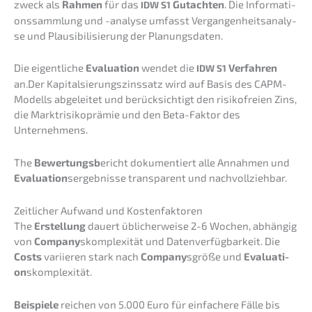
zweck als
Rahmen
für das
Gutach­ten
. Die Infor­ma­ti­
IDW
S1
ons­samm­lung und -analy­se umfasst Vergan­gen­heits­ana­ly­
se und Plausi­bi­li­sie­rung der Planungsdaten.
Die eigent­li­che
Evalua­ti­on
wendet die
Verfah­ren
IDW
S1
an.Der Kapital­sie­rungs­zins­satz wird auf Basis des CAPM-
Modells abgelei­tet und berück­sich­tigt den risiko­frei­en Zins,
die Markt­ri­si­ko­prä­mie und den Beta-Faktor des
Unternehmens.
The
Bewer­tungsb
ericht dokumen­tiert alle Annah­men und
Evalua­ti­on
sergeb­nis­se trans­pa­rent und nachvollziehbar.
Zeitli­cher Aufwand und Kostenfaktoren
The
Erstel­lung
dauert üblicher­wei­se 2-6 Wochen, abhän­gig
von
Compa­ny
skomple­xi­tät und Daten­ver­füg­bar­keit. Die
Costs
variie­ren stark nach
Compa­ny
sgröße und
Evalua­ti­
on
skomple­xi­tät.
Beispie­le
reichen von 5.000 Euro für einfa­che­re Fälle bis