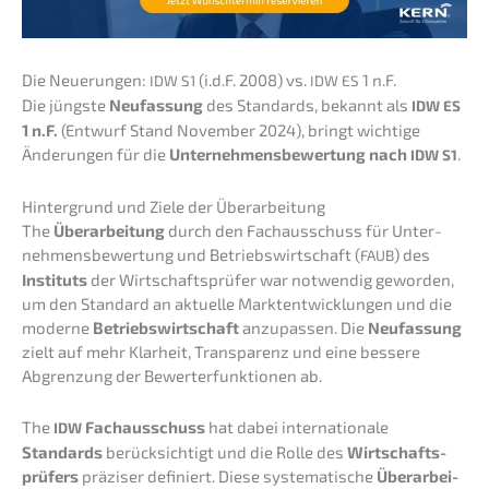
Die Neuerun­gen:
(i.d.F. 2008) vs.
1 n.F.
IDW
S1
IDW
ES
Die jüngs­te
Neufas­sung
des Standards, bekannt als
IDW
ES
1 n.F.
(Entwurf Stand Novem­ber 2024), bringt wichti­ge
Änderun­gen für die
Unter­neh­mens­be­wer­tung nach
.
IDW
S1
Hinter­grund und Ziele der Überarbeitung
The
Überar­bei­tung
durch den Fachaus­schuss für Unter­
neh­mens­be­wer­tung und Betriebs­wirt­schaft (
) des
FAUB
Insti­tuts
der Wirtschafts­prü­fer war notwen­dig gewor­den,
um den Standard an aktuel­le Markt­ent­wick­lun­gen und die
moder­ne
Betriebs­wirt­schaft
anzupas­sen. Die
Neufas­sung
zielt auf mehr Klarheit, Trans­pa­renz und eine besse­re
Abgren­zung der Bewer­t­erfunk­tio­nen ab.
The
Fachaus­schuss
hat dabei inter­na­tio­na­le
IDW
Standards
berück­sich­tigt und die Rolle des
Wirtschafts­
prü­fers
präzi­ser definiert. Diese syste­ma­ti­sche
Überar­bei­