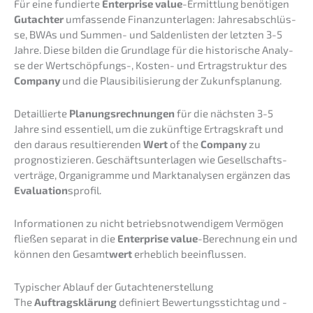
Für eine fundier­te
Enter­pri­se value
-Ermitt­lung benöti­gen
Gutach­ter
umfas­sen­de Finanz­un­ter­la­gen: Jahres­ab­schlüs­
se, BWAs und Summen- und Salden­lis­ten der letzten 3-5
Jahre. Diese bilden die Grund­la­ge für die histo­ri­sche Analy­
se der Wertschöp­fungs-, Kosten- und Ertrag­struk­tur des
Compa­ny
und die Plausi­bi­li­sie­rung der Zukunfsplanung.
Detail­lier­te
Planungs­rech­nun­gen
für die nächs­ten 3-5
Jahre sind essen­ti­ell, um die zukünf­ti­ge Ertrags­kraft und
den daraus resul­tie­ren­den
Wert
of the
Compa­ny
zu
prognos­ti­zie­ren. Geschäfts­un­ter­la­gen wie Gesell­schafts­
ver­trä­ge, Organi­gram­me und Markt­ana­ly­sen ergän­zen das
Evalua­ti­on
sprofil.
Infor­ma­tio­nen zu nicht betriebs­not­wen­di­gem Vermö­gen
fließen separat in die
Enter­pri­se value
-Berech­nung ein und
können den Gesamt
wert
erheb­lich beeinflussen.
Typischer Ablauf der Gutachtenerstellung
The
Auftrags­klä­rung
definiert Bewer­tungs­stich­tag und -