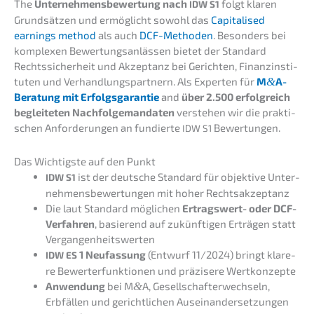
The
Unter­neh­mens­be­wer­tung nach
folgt klaren
IDW
S1
Grund­sät­zen und ermög­licht sowohl das
Capita­li­sed
earnings method
als auch
DCF-Metho­den
. Beson­ders bei
komple­xen Bewer­tungs­an­läs­sen bietet der Standard
Rechts­si­cher­heit und Akzep­tanz bei Gerich­ten, Finanz­in­sti­
tu­ten und Verhand­lungs­part­nern. Als Exper­ten für
M
&
A-
Beratung mit Erfolgs­ga­ran­tie
and
über 2.500 erfolg­reich
beglei­te­ten Nachfol­ge­man­da­ten
verste­hen wir die prakti­
schen Anfor­de­run­gen an fundier­te
Bewertungen.
IDW
S1
Das Wichtigs­te auf den Punkt
ist der deutsche Standard für objek­ti­ve Unter­
IDW
S1
neh­mens­be­wer­tun­gen mit hoher Rechtsakzeptanz
Die laut Standard mögli­chen
Ertrags­wert- oder DCF-
Verfah­ren
, basie­rend auf zukünf­ti­gen Erträ­gen statt
Vergangenheitswerten
1 Neufas­sung
(Entwurf 11/2024) bringt klare­
IDW
ES
re Bewer­t­erfunk­tio­nen und präzi­se­re Wertkonzepte
Anwen­dung
bei M
&
A, Gesell­schaf­ter­wech­seln,
Erbfäl­len und gericht­li­chen Ausein­an­der­set­zun­gen