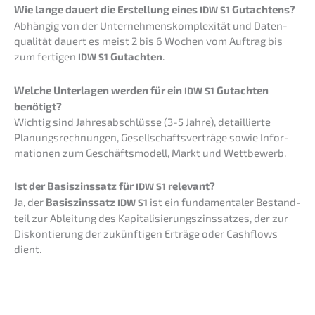
Wie lange dauert die Erstel­lung eines
Gutachtens?
IDW
S1
Abhän­gig von der Unter­neh­mens­kom­ple­xi­tät und Daten­
qua­li­tät dauert es meist 2 bis 6 Wochen vom Auftrag bis
zum ferti­gen
Gutach­ten
.
IDW
S1
Welche Unter­la­gen werden für ein
Gutach­ten
IDW
S1
benötigt?
Wichtig sind Jahres­ab­schlüs­se (3-5 Jahre), detail­lier­te
Planungs­rech­nun­gen, Gesell­schafts­ver­trä­ge sowie Infor­
ma­tio­nen zum Geschäfts­mo­dell, Markt und Wettbewerb.
Ist der Basis­zins­satz für
relevant?
IDW
S1
Ja, der
Basis­zins­satz
ist ein funda­men­ta­ler Bestand­
IDW
S1
teil zur Ablei­tung des Kapita­li­sie­rungs­zins­sat­zes, der zur
Diskon­tie­rung der zukünf­ti­gen Erträ­ge oder Cashflows
dient.