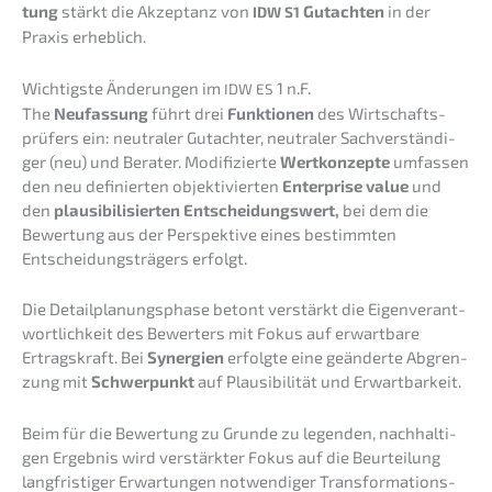
tung
stärkt die Akzep­tanz von
Gutach­ten
in der
IDW
S1
Praxis erheblich.
Wichtigs­te Änderun­gen im
1 n.F.
IDW
ES
The
Neufas­sung
führt drei
Funktio­nen
des Wirtschafts­
prü­fers ein: neutra­ler Gutach­ter, neutra­ler Sachver­stän­di­
ger (neu) und Berater. Modifi­zier­te
Wertkon­zep­te
umfas­sen
den neu definier­ten objek­ti­vier­ten
Enter­pri­se value
und
den
plausi­bi­li­sier­ten Entschei­dungs­wert,
bei dem die
Bewer­tung aus der Perspek­ti­ve eines bestimm­ten
Entschei­dungs­trä­gers erfolgt.
Die Detail­pla­nungs­pha­se betont verstärkt die Eigen­ver­ant­
wort­lich­keit des Bewer­ters mit Fokus auf erwart­ba­re
Ertrags­kraft. Bei
Syner­gien
erfolg­te eine geänder­te Abgren­
zung mit
Schwer­punkt
auf Plausi­bi­li­tät und Erwartbarkeit.
Beim für die Bewer­tung zu Grunde zu legen­den, nachhal­ti­
gen Ergeb­nis wird verstärk­ter Fokus auf die Beurtei­lung
langfris­ti­ger Erwar­tun­gen notwen­di­ger Trans­for­ma­ti­ons­