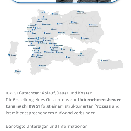
Gutach­ten: Ablauf, Dauer und Kosten
IDW
S1
Die Erstel­lung eines Gutach­tens zur
Unter­neh­mens­be­wer­
tung nach
folgt einem struk­tu­rier­ten Prozess und
IDW
S1
ist mit entspre­chen­dem Aufwand verbunden.
Benötig­te Unter­la­gen und Informationen