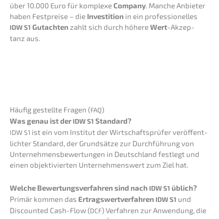
über 10.000 Euro für komple­xe
Compa­ny
. Manche Anbie­ter
haben Festprei­se – die
Inves­ti­ti­on
in ein profes­sio­nel­les
Gutach­ten
zahlt sich durch höhere
Wert
-Akzep­
IDW
S1
tanz aus.
Häufig gestell­te Fragen (
)
FAQ
Was genau ist der
Standard?
IDW
S1
ist ein vom Insti­tut der Wirtschafts­prü­fer veröf­fent­
IDW
S1
lich­ter Standard, der Grund­sät­ze zur Durch­füh­rung von
Unter­neh­mens­be­wer­tun­gen in Deutsch­land festlegt und
einen objek­ti­vier­ten Unter­neh­mens­wert zum Ziel hat.
Welche Bewer­tungs­ver­fah­ren sind nach
üblich?
IDW
S1
Primär kommen das
Ertrags­wert­ver­fah­ren
und
IDW
S1
Discoun­ted Cash-Flow (
) Verfah­ren zur Anwen­dung, die
DCF