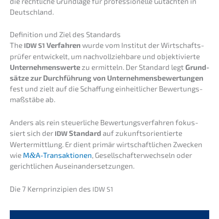
die recht­li­che Grund­la­ge für profes­sio­nel­le Gutach­ten in
Deutschland.
Defini­ti­on und Ziel des Standards
The
Verfah­ren
wurde vom Insti­tut der Wirtschafts­
IDW
S1
prü­fer entwi­ckelt, um nachvoll­zieh­ba­re und objek­ti­vier­te
Unter­neh­mens­wer­te
zu ermit­teln. Der Standard legt
Grund­
sät­ze zur Durch­füh­rung von Unter­neh­mens­be­wer­tun­gen
fest und zielt auf die Schaf­fung einheit­li­cher Bewer­tungs­
maß­stä­be ab.
Anders als rein steuer­li­che Bewer­tungs­ver­fah­ren fokus­
siert sich der
Standard
auf zukunfts­ori­en­tier­te
IDW
Wertermitt­lung. Er dient primär wirtschaft­li­chen Zwecken
wie
M
&
A-Transaktionen
, Gesell­schaf­ter­wech­seln oder
gericht­li­chen Auseinandersetzungen.
Die 7 Kernprin­zi­pi­en des
IDW
S1