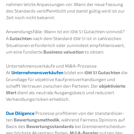
nehmen letzte Anpas­sun­gen vor. Wann der neue Fassung
des Standards veröf­femt­licht und damit gültig wird ist zur
Zeit noch nicht bekannt.
Anwen­dungs­fäl­le: Wann ist ein
Gutach­ten sinnvoll?
IDW
S1
A
Gutach­ten
nach dem Standard
ist in zahlrei­chen
IDW
S1
Situa­tio­nen erfor­der­lich oder zumin­dest empfeh­lens­wert,
um eine fundier­te
Business valua­ti­on
to obtain.
Unter­neh­mens­ver­käu­fe und M
&
A-Prozesse
At
Unter­neh­mens­ver­käu­fen
bildet ein
Gutach­ten
die
IDW
S1
Grund­la­ge für objek­ti­ve Kaufpreis­ver­hand­lun­gen und
schafft Vertrau­en zwischen den Partei­en. Der
objek­ti­vier­te
Wert
dient als neutra­le Ausgangs­ba­sis und reduziert
Verhand­lungs­ri­si­ken erheblich.
Due Diligence
Prozes­se profi­tie­ren von der standar­di­sier­
ten
Bewer­tungs­me­tho­dik
, während Fairness Opini­ons auf
Basis des
Bewer­tungs­stan­dards
bei Gremi­en­ent­schei­dun­
gen höchs­te Akzep­tanz finden.
M
&
A-Berater
nutzen den