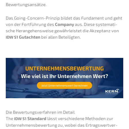
Bewertungsansätze.
Das Going-Concern-Prinzip bildet das Funda­ment und geht
von der Fortfüh­rung des
Compa­ny
aus. Diese syste­ma­ti­
sche Heran­ge­hens­wei­se gewähr­leis­tet die Akzep­tanz von
Gutach­ten
bei allen Beteiligten.
IDW
S1
Die Bewer­tungs­ver­fah­ren im Detail
The
Standard
lässt verschie­de­ne Metho­den zur
IDW
S1
Unter­neh­mens­be­wer­tung zu, wobei das Ertrags­wert­ver­