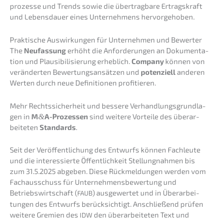
pro­zes­se und Trends sowie die übertrag­ba­re Ertrags­kraft
und Lebens­dau­er eines Unter­neh­mens hervorgehoben.
Prakti­sche Auswir­kun­gen für Unter­neh­men und Bewerter
The
Neufas­sung
erhöht die Anfor­de­run­gen an Dokumen­ta­
ti­on und Plausi­bi­li­sie­rung erheb­lich.
Compa­ny
können von
verän­der­ten Bewer­tungs­an­sät­zen und
poten­zi­ell
anderen
Werten durch neue Defini­tio­nen profitieren.
Mehr Rechts­si­cher­heit und besse­re Verhand­lungs­grund­la­
gen in
M
&
A-Prozessen
sind weite­re Vortei­le des überar­
bei­te­ten
Standards
.
Seit der Veröf­fent­li­chung des Entwurfs können Fachleu­te
und die inter­es­sier­te Öffent­lich­keit Stellung­nah­men bis
zum 31.5.2025 abgeben. Diese Rückmel­dun­gen werden vom
Fachaus­schuss für Unternehmens­bewertung und
Betriebs­wirt­schaft (
) ausge­wer­tet und in Überar­bei­
FAUB
tun­gen des Entwurfs berück­sich­tigt. Anschlie­ßend prüfen
weite­re Gremi­en des
den überar­bei­te­ten Text und
IDW