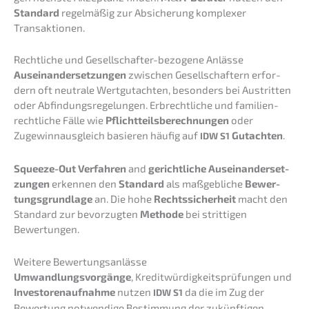
Standard
regel­mä­ßig zur Absiche­rung komple­xer
Transaktionen.
Recht­li­che und Gesell­schaf­ter-bezoge­ne Anlässe
Ausein­an­der­set­zun­gen
zwischen Gesell­schaf­tern erfor­
dern oft neutra­le Wertgut­ach­ten, beson­ders bei Austrit­ten
oder Abfin­dungs­re­ge­lun­gen. Erbrecht­li­che und famili­en­
recht­li­che Fälle wie
Pflicht­teils­be­rech­nun­gen
oder
Zugewinn­aus­gleich basie­ren häufig auf
Gutach­ten
.
IDW
S1
Squeeze-Out Verfah­ren
and
gericht­li­che Ausein­an­der­set­
zun­gen
erken­nen den
Standard
als maßgeb­li­che
Bewer­
tungs­grund­la­ge
an. Die hohe
Rechts­si­cher­heit
macht den
Standard zur bevor­zug­ten
Metho­de
bei strit­ti­gen
Bewertungen.
Weite­re Bewertungsanlässe
Umwand­lungs­vor­gän­ge
, Kredit­wür­dig­keits­prü­fun­gen und
Inves­to­ren­auf­nah­me
nutzen
da die im Zug der
IDW
S1
Bewer­tung notwen­di­ge Bestim­mung der zukünf­ti­gen