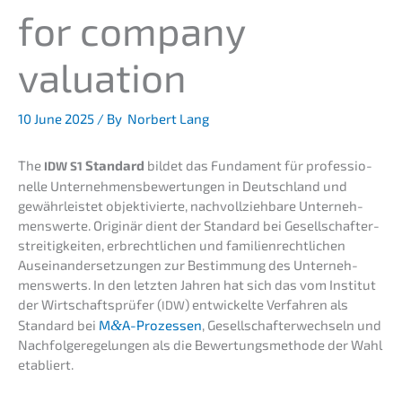
for compa­ny
valuation
10 June 2025
/ By
Norbert Lang
The
Standard
bildet das Funda­ment für profes­sio­
IDW
S1
nel­le Unter­neh­mens­be­wer­tun­gen in Deutsch­land und
gewähr­leis­tet objek­ti­vier­te, nachvoll­zieh­ba­re Unter­neh­
mens­wer­te. Origi­när dient der Standard bei Gesell­schaf­ter­
strei­tig­kei­ten, erbrecht­li­chen und famili­en­recht­li­chen
Ausein­an­der­set­zun­gen zur Bestim­mung des Unter­neh­
mens­werts. In den letzten Jahren hat sich das vom Insti­tut
der Wirtschafts­prü­fer (
) entwi­ckel­te Verfah­ren als
IDW
Standard bei
M
&
A-Prozessen
, Gesell­schaf­ter­wech­seln und
Nachfol­ge­re­ge­lun­gen als die Bewer­tungs­me­tho­de der Wahl
etabliert.