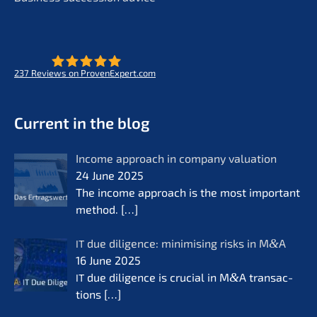
237
Reviews on ProvenExpert.com
- Future for lifeworks
KERN
Current in the blog
Income approach in compa­ny valua­ti­on
24 June 2025
The income approach is the most important
method.
[…]
due diligence: minimi­sing risks in M
&
A
IT
16 June 2025
due diligence is crucial in M
&
A transac­
IT
tions
[…]