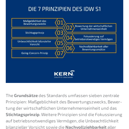
The
Grund­sät­ze
des Standards umfas­sen sieben zentra­le
Prinzi­pi­en: Maßgeb­lich­keit des Bewer­tungs­zwecks, Bewer­
tung der wirtschaft­li­chen Unter­neh­mens­ein­heit und das
Stich­tags­prin­zip
. Weite­re Prinzi­pi­en sind die Fokus­sie­rung
auf betriebs­not­wen­di­ges Vermö­gen, die Unbeacht­lich­keit
bilan­zi­el­ler Vorsicht sowie die
Nachvoll­zieh­bar­keit
aller