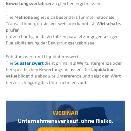
Bewer­tungs­ver­fah­ren
zu gleichen Ergebnissen.
The
Metho­de
eignet sich beson­ders für inter­na­tio­na­le
Trans­ak­tio­nen, da sie weltweit anerkannt ist.
Wirtschafts­
prü­fer
nutzen häufig beide Verfah­ren paral­lel zur gegen­sei­ti­gen
Plausi­bi­li­sie­rung der Bewertungsergebnisse.
Substanz­wert und Liquidationswert
The
Substanz­wert
dient primär als Wertun­ter­gren­ze oder
bei spezi­fi­schen Bewer­tungs­an­läs­sen. Der
Liqui­da­ti­on
value
bildet die absolu­te Unter­gren­ze und zeigt den
Wert
bei Zerschla­gung des Unter­neh­mens auf.