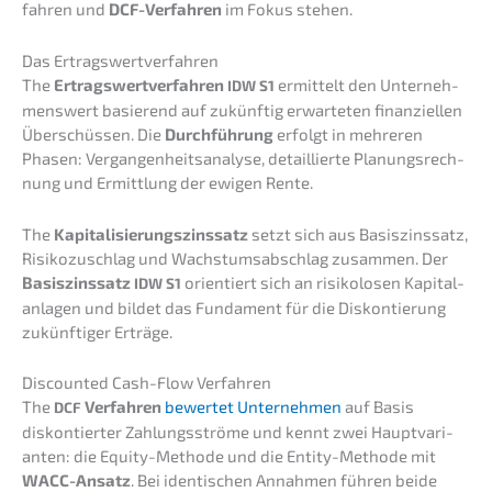
fah­ren und
DCF-Verfah­ren
im Fokus stehen.
Das Ertrags­wert­ver­fah­ren
The
Ertrags­wert­ver­fah­ren
ermit­telt den Unter­neh­
IDW
S1
mens­wert basie­rend auf zukünf­tig erwar­te­ten finan­zi­el­len
Überschüs­sen. Die
Durch­füh­rung
erfolgt in mehre­ren
Phasen: Vergan­gen­heits­ana­ly­se, detail­lier­te Planungs­rech­
nung und Ermitt­lung der ewigen Rente.
The
Kapita­li­sie­rungs­zins­satz
setzt sich aus Basis­zins­satz,
Risiko­zu­schlag und Wachs­tums­ab­schlag zusam­men. Der
Basis­zins­satz
orien­tiert sich an risiko­lo­sen Kapital­
IDW
S1
an­la­gen und bildet das Funda­ment für die Diskon­tie­rung
zukünf­ti­ger Erträge.
Discoun­ted Cash-Flow Verfahren
The
Verfah­ren
bewer­tet Unter­neh­men
auf Basis
DCF
diskon­tier­ter Zahlungs­strö­me und kennt zwei Haupt­va­ri­
an­ten: die Equity-Metho­de und die Entity-Metho­de mit
WACC-Ansatz
. Bei identi­schen Annah­men führen beide