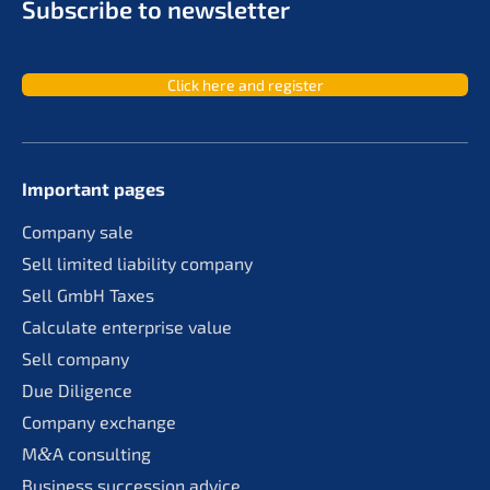
Subscri­be to newsletter
Click here and register
Important pages
Compa­ny sale
Sell limit­ed liabi­li­ty company
Sell GmbH Taxes
Calcu­la­te enter­pri­se value
Sell compa­ny
Due Diligence
Compa­ny exchange
M
&
A consul­ting
Business succes­si­on advice