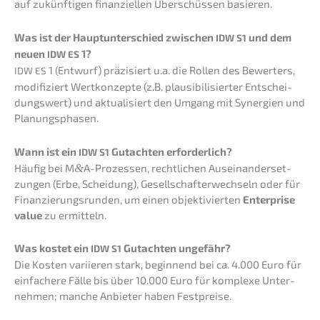
auf zukünf­ti­gen finan­zi­el­len Überschüs­sen basieren.
Was ist der Haupt­un­ter­schied zwischen
und dem
IDW
S1
neuen
1?
IDW
ES
1 (Entwurf) präzi­siert u.a. die Rollen des Bewer­ters,
IDW
ES
modifi­ziert Wertkon­zep­te (z.B. plausi­bi­li­sier­ter Entschei­
dungs­wert) und aktua­li­siert den Umgang mit Syner­gien und
Planungsphasen.
Wann ist ein
Gutach­ten erforderlich?
IDW
S1
Häufig bei M
&
A-Prozessen, recht­li­chen Ausein­an­der­set­
zun­gen (Erbe, Schei­dung), Gesell­schaf­ter­wech­seln oder für
Finan­zie­rungs­run­den, um einen objek­ti­vier­ten
Enter­pri­se
value
zu ermitteln.
Was kostet ein
Gutach­ten ungefähr?
IDW
S1
Die Kosten variie­ren stark, begin­nend bei ca. 4.000 Euro für
einfa­che­re Fälle bis über 10.000 Euro für komple­xe Unter­
neh­men; manche Anbie­ter haben Festpreise.