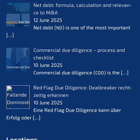
Net debt: formu­la, calcu­la­ti­on and relevan­
ce to M
&
A
12 June 2025
Net debt (
) is one of the most important
ND
[…]
Commer­cial due diligence – process and
check­list
10 June 2025
Commer­cial due diligence (
) is the
[…]
CDD
Red Flag Due Diligence: Dealb­rea­k­er recht­
zei­tig erken­nen
10 June 2025
Eine Red Flag Due Diligence kann über
Erfolg oder
[…]
Locati­ons