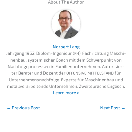
About The Author
Norbert Lang
Jahrgang 1962, Diplom-Ingenieur (
), Fachrich­tung Maschi­
FH
nen­bau, syste­mi­scher Coach mit dem Schwer­punkt von
Nachfol­ge­pro­zes­sen in Famili­en­un­ter­neh­men. Autori­sier­
ter Berater und Dozent der
für
OFFENSIVE
MITTELSTAND
Unternehmens­nachfolge. Exper­te für Maschi­nen­bau und
metall­ver­ar­bei­ten­de Unter­neh­men. Zweit­spra­che Englisch.
Learn more >
←
Previous Post
Next Post
→