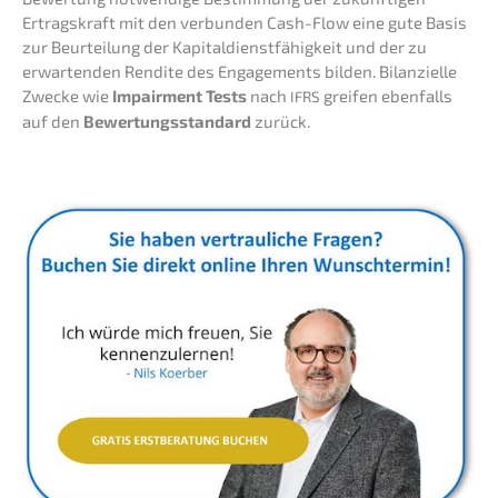
Ertrags­kraft mit den verbun­den Cash-Flow eine gute Basis
zur Beurtei­lung der Kapital­dienst­fä­hig­keit und der zu
erwar­ten­den Rendi­te des Engage­ments bilden. Bilan­zi­el­le
Zwecke wie
Impair­ment Tests
nach
greifen ebenfalls
IFRS
auf den
Bewer­tungs­stan­dard
zurück.