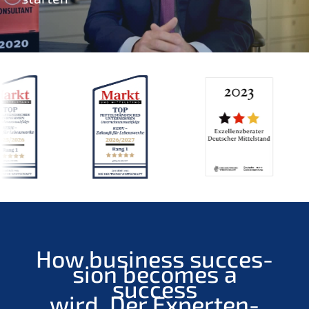
How business succes­
si­on becomes a
success
wird. Der Exper­ten-