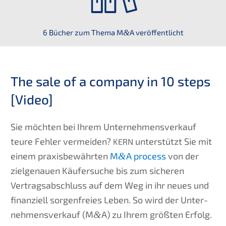
6 Bücher zum Thema M
&
A veröffentlicht
The sale of a compa­ny in 10 steps
[Video]
Sie möchten bei Ihrem Unter­nehmens­verkauf
teure Fehler vermei­den?
unter­stützt Sie mit
KERN
einem praxis­be­währ­ten
M
&
A process
von der
zielge­nau­en Käufer­su­che bis zum siche­ren
Vertrags­ab­schluss auf dem Weg in ihr neues und
finan­zi­ell sorgen­frei­es Leben. So wird der Unter­
nehmens­verkauf (M
&
A) zu Ihrem größten Erfolg.