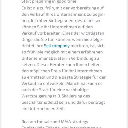
Start prepa­ring in good time
Es ist nie zu früh, mit der Vorbe­rei­tung auf
den Verkauf Ihres Unter­neh­mens zu begin­
nen. Je früher Sie begin­nen, desto besser
können Sie Ihr Unter­neh­men auf den
Verkauf vorbe­rei­ten. Eines der wichtigs­ten
Dinge, die Sie tun können, wenn Sie zielge­
rich­tet Ihre
Sell compa­ny
möchten, ist, sich
so früh wie möglich mit einem erfah­re­nen
Unter­neh­mens­be­ra­ter in Verbin­dung zu
setzen. Dieser Berater kann Ihnen helfen,
den mögli­chen Preis für Ihr Unter­neh­men
zu ermit­teln und die beste Strate­gie für den
Verkauf zu entwi­ckeln. Manch­mal kann es
auch der Start für eine nachhal­ti­ge
Wertstei­ge­rung (z.B. Skalie­rung des
Geschäfts­mo­dells) sein und dafür benötigt
ein Unter­neh­men Zeit.
Reason for sale and M
&
A strategy
Es gibt viele Gründe, ein Unter­neh­men zu