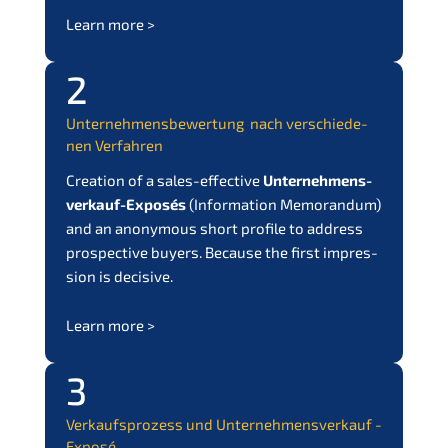
Learn more >
2
Unter­neh­mens­be­wer­tung nach verschie­de­
nen Verfahren
Creati­on of a sales-effec­ti­ve
Unter­nehmens­
verkauf-Exposés
(
Infor­ma­ti­on Memoran­dum
)
and an anony­mous short profi­le to address
prospec­ti­ve buyers. Becau­se the first impres­
si­on is decisive.
Learn more >
3
Verkaufs­pro­zess und Unter­nehmens­verkauf -
Exposé