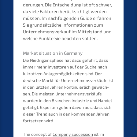
de­run­gen. Die Entschei­dung ist oft schwer,
da viele Fakto­ren berück­sich­tigt werden
müssen. Im nachfol­gen­den Guide erfah­ren
Sie grund­sätz­li­che Infor­ma­tio­nen zum
Unter­nehmens­verkauf im Mittel­stand und
welche Punkte Sie beach­ten sollten.
Market situa­ti­on in Germany
Die Niedrig­zins­pha­se hat dazu geführt, dass
immer mehr Inves­to­ren auf der Suche nach
lukra­ti­ven Anlage­mög­lich­kei­ten sind. Der
deutsche Markt für Unter­neh­mens­ver­käu­fe ist
in den letzten Jahren konti­nu­ier­lich gewach­
sen. Die meisten Unter­neh­mens­ver­käu­fe
wurden in den Branchen Indus­trie und Handel
getätigt. Exper­ten gehen davon aus, dass sich
dieser Trend auch in den kommen­den Jahren
fortset­zen wird.
The concept of
Compa­ny succes­si­on
ist im