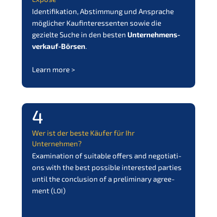
Identi­fi­ka­ti­on, Abstim­mung und Anspra­che
mögli­cher Kaufin­ter­es­sen­ten sowie die
geziel­te Suche in den besten
Unter­nehmens­
verkauf-Börsen
.
Learn more >
4
Wer ist der beste Käufer für Ihr
Unternehmen?
Exami­na­ti­on of suita­ble offers and negotia­ti­
ons with the best possi­ble interes­ted parties
until the conclu­si­on of a preli­mi­na­ry agree­
ment (
)
LOI