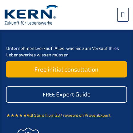
Skip
to
mai
content
me
Unter­nehmens­verkauf: Alles, was Sie zum Verkauf Ihres
Lebens­werkes wissen müssen
Free initi­al consultation
Expert Guide
FREE
4,8
Stars from 237 reviews on ProvenExpert