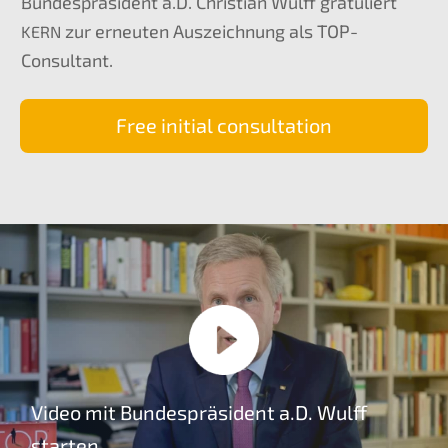
Bundes­prä­si­dent a.D. Chris­ti­an Wulff gratu­liert
zur erneu­ten Auszeich­nung als TOP-
KERN
Consultant.
Free initi­al consultation
Video mit Bundes­prä­si­dent a.D. Wulff
starten