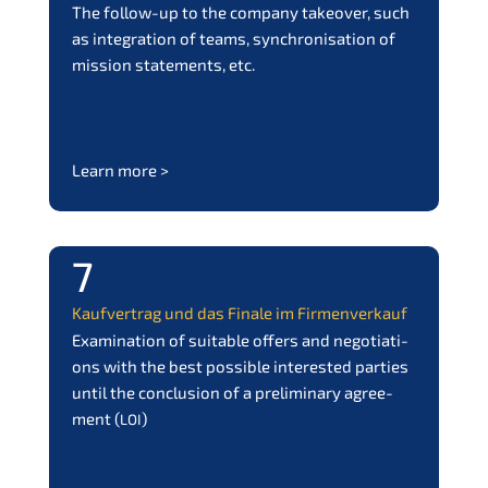
The follow-up to the compa­ny takeover, such
as integra­ti­on of teams, synchro­ni­sa­ti­on of
missi­on state­ments, etc.
Learn more >
7
Kaufver­trag und das Finale im Firmenverkauf
Exami­na­ti­on of suita­ble offers and negotia­ti­
ons with the best possi­ble interes­ted parties
until the conclu­si­on of a preli­mi­na­ry agree­
ment (
)
LOI