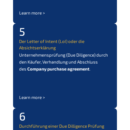
Learn more >
5
Der Letter of Intent (LoI) oder die
Absichtserklärung
Unter­neh­mens­prü­fung (Due Diligence) durch
den Käufer, Verhand­lung und Abschluss
des
Compa­ny purcha­se agree­ment
.
Learn more >
6
Durch­füh­rung einer Due Dilli­gence Prüfung