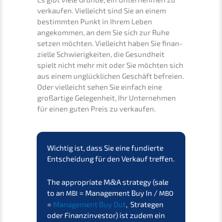
verkau­fen. Vielleicht sind Sie an einem
bestimm­ten Punkt in Ihrem Leben
angekom­men, an dem Sie sich zur Ruhe
setzen möchten. Vielleicht haben Sie finan­
zi­el­le Schwie­rig­kei­ten, die Gesund­heit
spielt nicht mehr mit oder Sie möchten sich
aus einem unglück­li­chen Geschäft befrei­en.
Oder vielleicht sehen Sie einfach eine
großar­ti­ge Gelegen­heit, Ihr Unter­neh­men
für einen guten Preis zu verkaufen.
Wichtig ist, dass Sie eine fundier­te
Entschei­dung für den Verkauf treffen.
The appro­pria­te M
&
A strategy (sale
to an
= Manage­ment Buy In /
MBI
MBO
=
Manage­ment Buy Out
, Strate­gen
oder Finanz­in­ves­tor) ist zudem ein