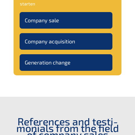
starten
Compa­ny sale
Compa­ny acquisition
Genera­ti­on change
Referen­ces and testi­
mo­ni­als from the field
of compa­ny sales