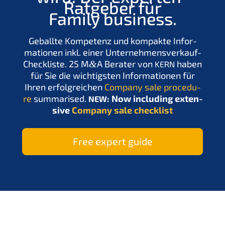
Ratge­ber für
Family business.
Geball­te Kompe­tenz und kompak­te Infor­
ma­tio­nen inkl. einer Unter­nehmens­verkauf-
Check­lis­te. 25 M
&
A Berater von
haben
KERN
für Sie die wichtigs­ten Infor­ma­tio­nen für
Ihren erfolg­rei­chen
Compa­ny sale proce­du­
re
summa­ri­sed.
: Now inclu­ding exten­
NEW
si­ve
Compa­ny sale checklist
Free expert guide