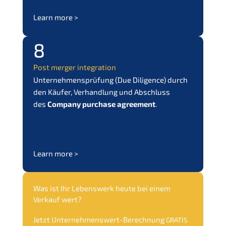
Learn more >
8
Post merger integration
Unter­neh­mens­prü­fung (Due Diligence) durch
den Käufer, Verhand­lung und Abschluss
des
Compa­ny purcha­se agree­ment
.
Learn more >
Was ist Ihr Lebens­werk heute bei einem
Verkauf wert?
Jetzt Unter­neh­mens­wert-Berech­nung
GRATIS