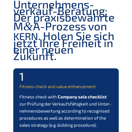
Unter­nehmens­
verkauf-Beratung:
Der praxis­be­währ­te
M
A-Prozess von
&
. Holen Sie sich
KERN
jetzt Ihre Freiheit in
einer neuen
Zukunft.
1
Fitness check and value enhancement
Fitness check with
Compa­ny sale check­list
zur Prüfung der Verkaufs­fä­hig­keit und Unter­
neh­mens­be­wer­tung
accor­ding to recog­nis­ed
proce­du­res as well as deter­mi­na­ti­on of the
sales strategy (e.g. bidding procedure).