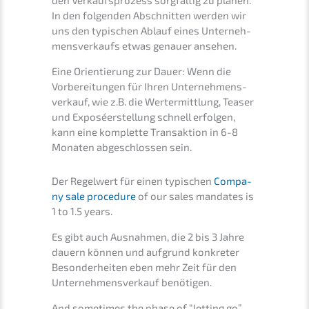
den Verkaufs­pro­zess sorgfäl­tig zu planen.
In den folgen­den Abschnit­ten werden wir
uns den typischen Ablauf eines Unter­neh­
mens­ver­kaufs etwas genau­er ansehen.
Eine Orien­tie­rung zur Dauer: Wenn die
Vorbe­rei­tun­gen für Ihren Unter­nehmens­
verkauf, wie z.B. die Wertermitt­lung, Teaser
und Exposé­er­stel­lung schnell erfol­gen,
kann eine komplet­te Trans­ak­ti­on in 6-8
Monaten abgeschlos­sen sein.
Der Regel­wert für einen typischen
Compa­
ny sale proce­du­re
of our sales manda­tes is
1 to 1.5 years.
Es gibt auch Ausnah­men, die 2 bis 3 Jahre
dauern können und aufgrund konkre­ter
Beson­der­hei­ten eben mehr Zeit für den
Unter­nehmens­verkauf benötigen.
And someti­mes the phase of “letting go”