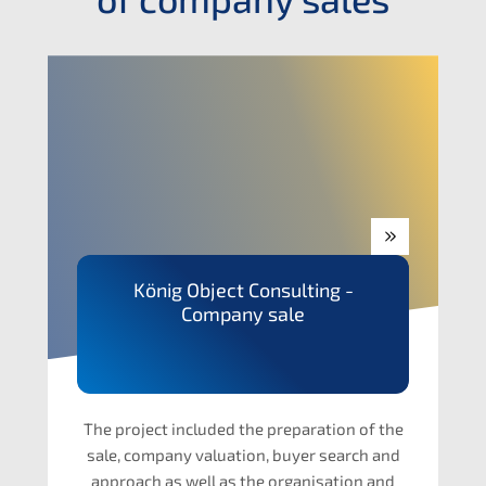
König Object Consul­ting -
Compa­ny sale
The project included the prepa­ra­ti­on of the
sale, compa­ny valua­ti­on, buyer search and
approach as well as the organi­sa­ti­on and