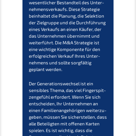
wesent­li­cher Bestand­teil des Unter­
neh­mens­ver­kaufs. Diese Strate­gie
beinhal­tet die Planung, die Selek­ti­on
der Zielgrup­pe und die Durch­füh­rung
eines Verkaufs an einen Käufer, der
das Unter­neh­men übernimmt und
weiter­führt. Die M
&
A Strate­gie ist
eine wichti­ge Kompo­nen­te für den
erfolg­rei­chen Verkauf Ihres Unter­
neh­mens und sollte sorgfäl­tig
geplant werden.
Der Generations­wechsel ist ein
sensi­bles Thema, das viel Finger­spit­
zen­ge­fühl erfor­dert. Wenn Sie sich
entschei­den, Ihr Unter­neh­men an
einen Famili­en­an­ge­hö­ri­gen weiter­zu­
ge­ben, müssen Sie sicher­stel­len, dass
alle Betei­lig­ten mit offenen Karten
spielen. Es ist wichtig, dass die