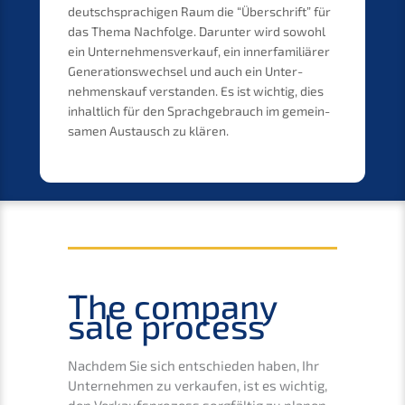
deutsch­spra­chi­gen Raum die “Überschrift” für
das Thema Nachfol­ge. Darun­ter wird sowohl
ein Unter­nehmens­verkauf, ein inner­fa­mi­liä­rer
Generations­wechsel und auch ein Unter­
nehmens­kauf verstan­den. Es ist wichtig, dies
inhalt­lich für den Sprach­ge­brauch im gemein­
sa­men Austausch zu klären.
The compa­ny
sale process
Nachdem Sie sich entschie­den haben, Ihr
Unter­neh­men zu verkau­fen, ist es wichtig,