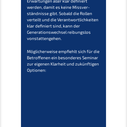
Erwar­tun­gen aller klar definiert
werden, damit es keine Missver­
ständ­nis­se gibt. Sobald die Rollen
verteilt und die Verant­wort­lich­kei­ten
klar definiert sind, kann der
Generations­wechsel reibungs­los
vonstattengehen.
Mögli­cher­wei­se empfiehlt sich für die
Betrof­fe­nen ein beson­de­res Seminar
zur eigenen Klarheit und zukünf­ti­gen
Optionen: