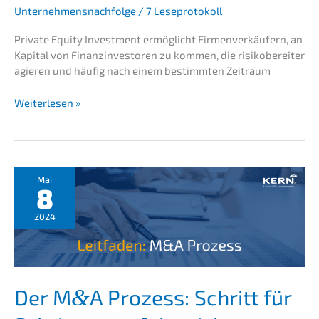
Unternehmensnachfolge
/
7 Leseprotokoll
Priva­te Equity Invest­ment ermög­licht Firmen­ver­käu­fern, an
Kapital von Finanz­in­ves­to­ren zu kommen, die risiko­be­rei­ter
agieren und häufig nach einem bestimm­ten Zeitraum
Priva­
Weiterlesen »
te
Equity
Invest­
ment:
Strate­
Mai
8
gie
für
2024
die
Unternehmens­
nachfolge
im
Mittelstand
Der M
A Prozess: Schritt für
&