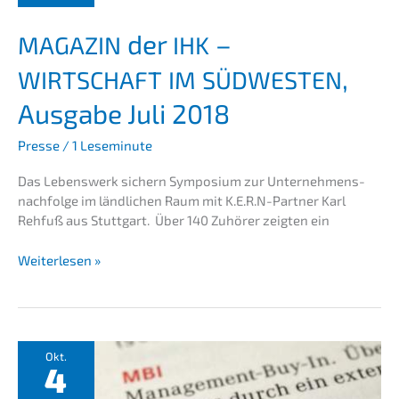
tern
die
der
–
MAGAZIN
IHK
Suche
nach
,
WIRTSCHAFT
IM
SÜDWESTEN
dem
neuen Chef
Ausga­be Juli 2018
Presse
/
1 Leseminute
Das Lebens­werk sichern Sympo­si­um zur Unternehmens­
nachfolge im ländli­chen Raum mit K.E.R.N-Partner Karl
Rehfuß aus Stutt­gart. Über 140 Zuhörer zeigten ein
Weiterlesen »
MAGAZIN
der
IHK
–
WIRTSCHAFT
Okt.
IM
4
,
SÜDWESTEN