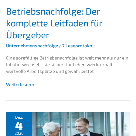
Betriebs­nach­fol­ge: Der
komplet­te Leitfa­den für
Übergeber
Unternehmensnachfolge
/
7 Leseprotokoll
Eine sorgfäl­ti­ge Betriebs­nach­fol­ge ist weit mehr als nur ein
Inhaber­wech­sel – sie sichert Ihr Lebens­werk, erhält
wertvol­le Arbeits­plät­ze und gewährleistet
Betriebs­
Weiterlesen »
nach­
fol­
ge:
Der
komplet­
Dez.
4
te
Leitfa­
2020