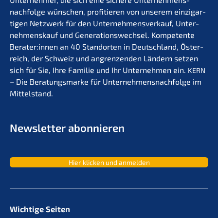
nachfolge wünschen, profi­tie­ren von unserem einzig­ar­
ti­gen Netzwerk für den Unter­nehmens­verkauf, Unter­
nehmens­kauf und Generations­wechsel. Kompe­ten­te
Berater:innen an 40 Stand­or­ten in Deutsch­land, Öster­
reich, der Schweiz und angren­zen­den Ländern setzen
sich für Sie, Ihre Familie und Ihr Unter­neh­men ein.
KERN
– Die Beratungs­mar­ke für Unternehmens­nachfolge im
Mittelstand.
Newslet­ter abonnieren
Hier klicken und anmelden
Wichtige Seiten