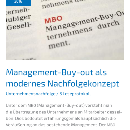
Ausga­
2016
be
Juli 2018
Manage­ment-Buy-out als
moder­nes Nachfolgekonzept
Unternehmensnachfolge
/
3 Leseprotokoll
Unter dem
(Manage­­ment-Buy-out) versteht man
MBO
die Übertra­gung des Unter­neh­mens an Mitar­bei­ter dessel­
ben. Dies bedeu­tet erfah­rungs­ge­mäß haupt­säch­lich die
Veräu­ße­rung an das bestehen­de Manage­ment. Der
MBO