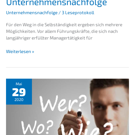
Unternehmensnachfolge
Unternehmensnachfolge
/
3 Leseprotokoll
Für den Weg in die Selbstän­dig­keit ergeben sich mehre­re
Möglich­kei­ten. Vor allem Führungs­kräf­te, die sich nach
langjäh­ri­ger erfüll­ter Manager­tä­tig­keit für
Weiterlesen »
MBI
-
Erfolgs­
mo­
dell
Mai
Unternehmensnachfolge
29
2020