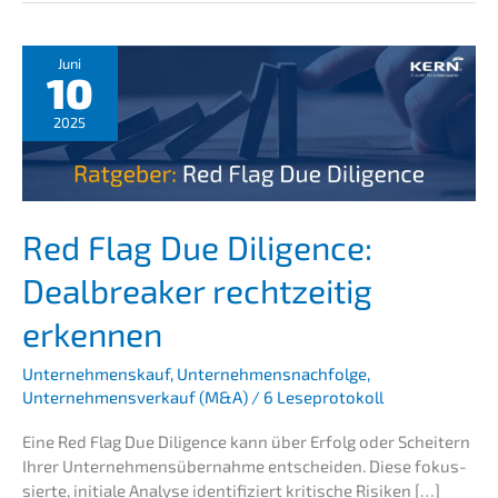
Juni
10
2025
Red Flag Due Diligence:
Dealb­rea­k­er recht­zei­tig
erkennen
Unternehmenskauf
,
Unternehmensnachfolge
,
Unternehmensverkauf (M&A)
/
6 Leseprotokoll
Eine Red Flag Due Diligence kann über Erfolg oder Schei­tern
Ihrer Unter­neh­mens­über­nah­me entschei­den. Diese fokus­
sier­te, initia­le Analy­se identi­fi­ziert kriti­sche Risiken […]