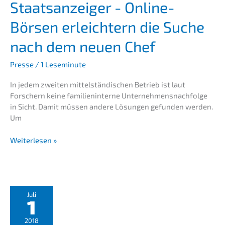
Staats­an­zei­ger - Online-
Börsen erleich­tern die Suche
nach dem neuen Chef
Presse
/
1 Leseminute
In jedem zweiten mittel­stän­di­schen Betrieb ist laut
Forschern keine famili­en­in­ter­ne Unternehmens­nachfolge
in Sicht. Damit müssen andere Lösun­gen gefun­den werden.
Um
Staats­
Weiterlesen »
an­
zei­
ger
-
Online-
Juli
1
Börsen
erleich­
2018