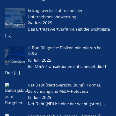
Ertrags­wert­ver­fah­ren bei der
Unternehmensbewertung
24. Juni 2025
Das Ertrags­wert­ver­fah­ren ist die wichtigs­te
[…]
Due Diligence: Risiken minimie­ren bei
IT
M
&
A
16. Juni 2025
Bei M&A-Transaktionen entschei­det die IT
Due
[…]
Net Debt (Netto­ver­schul­dung): Formel,
Berech­nung und M
&
A-Relevanz
12. Juni 2025
Net Debt (ND) ist eine der wichtigs­ten
[…]
Commer­cial Due Diligence – Prozess
&