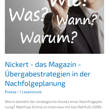
Nickert - das Magazin -
Überga­be­stra­te­gien in der
Nachfolgeplanung
Presse
/
1 Leseminute
Worin besteht der strate­gi­sche Ansatz einer Nachfol­ge­pla­
nung? Matthi­as Kühne im Inter­view mit Karl Rehfuß, KERN-