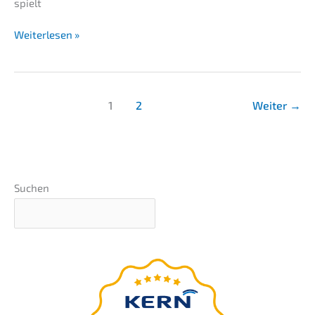
spielt
Manage­
Weiterlesen »
ment-
Buy-
out
als
1
2
Weiter
→
moder­
nes
Nachfolgekonzept
Suchen