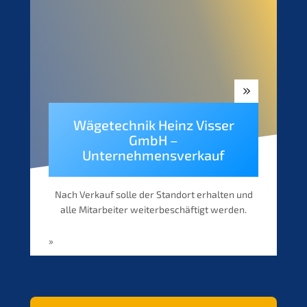
Wägetech­nik Heinz Visser
GmbH –
Unternehmensverkauf
Nach Verkauf solle der Stand­ort erhal­ten und
alle Mitar­bei­ter weiter­be­schäf­tigt werden.
»