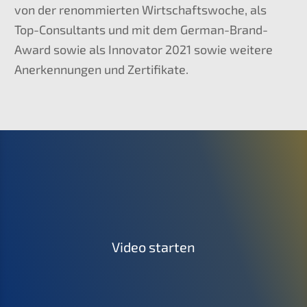
von der renom­mier­ten Wirtschafts­wo­che, als
Top-Consul­tants und mit dem German-Brand-
Award sowie als Innova­tor 2021 sowie weite­re
Anerken­nun­gen und Zertifikate.
Video starten