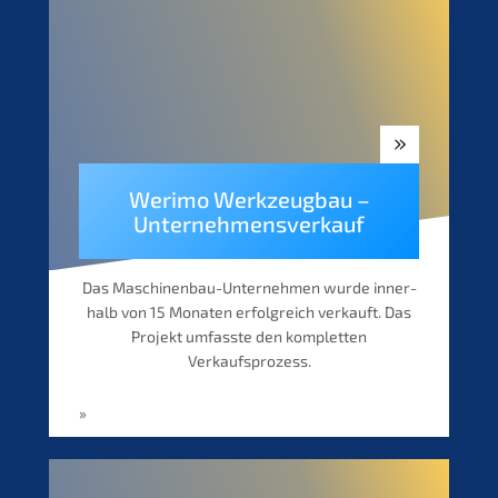
Werimo Werkzeug­bau –
Unternehmensverkauf
Das Maschi­­nen­­bau-Unter­­neh­­men wurde inner­
halb von 15 Monaten erfolg­reich verkauft. Das
Projekt umfass­te den komplet­ten
Verkaufsprozess.
»