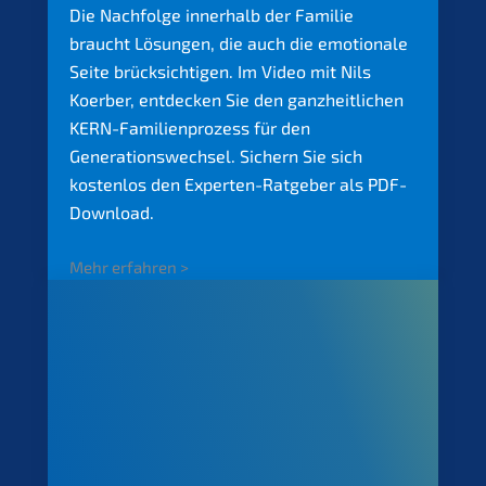
Die Nachfol­ge inner­halb der Familie
braucht Lösun­gen, die auch die emotio­na­le
Seite brück­sich­ti­gen. Im Video mit Nils
Koerber, entde­cken Sie den ganzheit­li­chen
KERN-Famili­en­pro­zess für den
Generations­wechsel. Sichern Sie sich
kosten­los den Exper­ten-Ratge­ber als PDF-
Download.
Mehr erfah­ren >