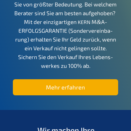
Sie von größter Bedeu­tung. Bei welchem
Berater sind Sie am besten aufgehoben?
Mit der einzig­ar­ti­gen
M
&
A-
KERN
ERFOLGSGARANTIE (Sonder­ver­ein­ba­
rung) erhal­ten Sie Ihr Geld zurück, wenn
ein Verkauf nicht gelin­gen sollte.
Sichern Sie den Verkauf Ihres Lebens­
werkes zu 100% ab.
Mehr erfah­ren
Wir machen Ihre