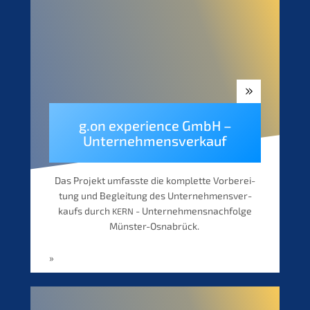
g.on experi­ence GmbH –
Unternehmensverkauf
Das Projekt umfass­te die komplet­te Vorbe­rei­
tung und Beglei­tung des Unter­neh­mens­ver­
kaufs durch
- Unternehmens­nachfolge
KERN
Münster-Osnabrück.
»