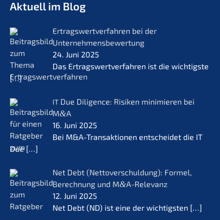
Aktuell im Blog
Ertrags­wert­ver­fah­ren bei der
Unternehmensbewertung
24. Juni 2025
Das Ertrags­wert­ver­fah­ren ist die wichtigs­te
[…]
Due Diligence: Risiken minimie­ren bei
IT
M
&
A
16. Juni 2025
Bei M&A-Transaktionen entschei­det die IT
Due
[…]
Net Debt (Netto­ver­schul­dung): Formel,
Berech­nung und M
&
A-Relevanz
12. Juni 2025
Net Debt (ND) ist eine der wichtigs­ten
[…]