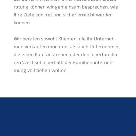
ra­tung können wir gemein­sam bespre­chen, wie
Ihre Ziele konkret und sicher erreicht werden
können.
Wir beraten sowohl Klien­ten, die ihr Unter­neh­
men verkau­fen möchten, als auch Unter­neh­mer,
die einen Kauf anstre­ben oder den inner­fa­mi­liä­
ren Wechsel inner­halb der Famili­en­un­ter­neh­
mung vollzie­hen wollen.