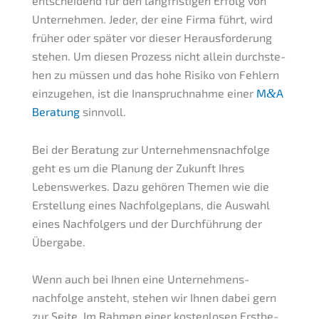
entschei­dend für den langfris­ti­gen Erfolg von
Unter­neh­men. Jeder, der eine Firma führt, wird
früher oder später vor dieser Heraus­for­de­rung
stehen. Um diesen Prozess nicht allein durch­ste­
hen zu müssen und das hohe Risiko von Fehlern
einzu­ge­hen, ist die Inanspruch­nah­me einer
M
&
A
Beratung
sinnvoll.
Bei der Beratung zur Unternehmens­nachfolge
geht es um die Planung der Zukunft Ihres
Lebens­werkes. Dazu gehören Themen wie die
Erstel­lung eines Nachfol­ge­plans, die Auswahl
eines Nachfol­gers und der Durch­füh­rung der
Übergabe.
Wenn auch bei Ihnen eine Unternehmens­
nachfolge ansteht, stehen wir Ihnen dabei gern
zur Seite. Im Rahmen einer kosten­lo­sen Erstbe­