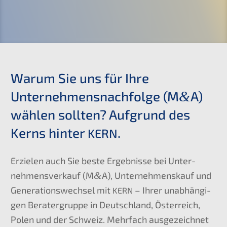
Warum Sie uns für Ihre
Unternehmens­nachfolge (M
A)
&
wählen sollten? Aufgrund des
Kerns hinter
.
KERN
Erzie­len auch Sie beste Ergeb­nis­se bei Unter­
nehmens­verkauf (M
&
A), Unter­nehmens­kauf und
Generations­wechsel mit
– Ihrer unabhän­gi­
KERN
gen Berater­grup­pe in Deutsch­land, Öster­reich,
Polen und der Schweiz. Mehrfach ausge­zeich­net