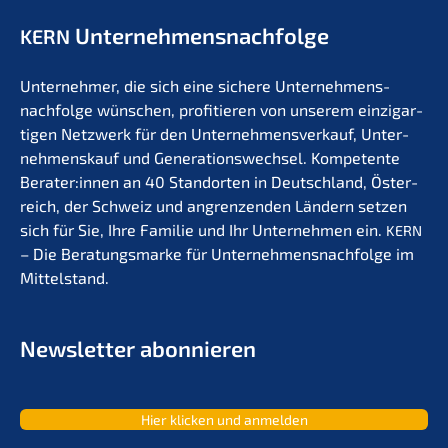
Unternehmens­nachfolge
KERN
Unter­neh­mer, die sich eine siche­re Unternehmens­
nachfolge wünschen, profi­tie­ren von unserem einzig­ar­
ti­gen Netzwerk für den Unter­nehmens­verkauf, Unter­
nehmens­kauf und Generations­wechsel. Kompe­ten­te
Berater:innen an 40 Stand­or­ten in Deutsch­land, Öster­
reich, der Schweiz und angren­zen­den Ländern setzen
sich für Sie, Ihre Familie und Ihr Unter­neh­men ein.
KERN
– Die Beratungs­mar­ke für Unternehmens­nachfolge im
Mittelstand.
Newslet­ter abonnieren
Hier klicken und anmelden